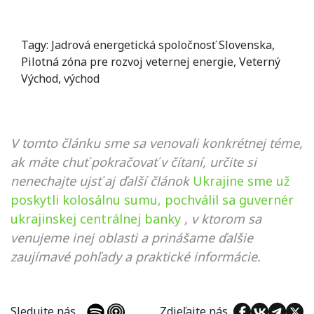
Tagy:
Jadrová energetická spoločnosť Slovenska
,
Pilotná zóna pre rozvoj veternej energie
,
Veterný
Východ
,
východ
V tomto článku sme sa venovali konkrétnej téme,
ak máte chuť pokračovať v čítaní, určite si
nenechajte ujsť aj ďalší článok
Ukrajine sme už
poskytli kolosálnu sumu, pochválil sa guvernér
ukrajinskej centrálnej banky
, v ktorom sa
venujeme inej oblasti a prinášame ďalšie
zaujímavé pohľady a praktické informácie.
Sledujte nás
Zdieľajte nás