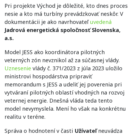
Pri projekte Východ je dôležité, kto dnes proces
nesie a kto má turbíny prevádzkovať neskôr. V
dokumentácii je ako navrhovateľ
uvedená
Jadrová energetická spoločnosť Slovenska,
a.s.
Model JESS ako koordinátora pilotných
veterných zón nevznikol až za súčasnej vlády.
Uznesenie
vlády č. 371/2023 z júla 2023 uložilo
ministrovi hospodárstva pripraviť
memorandum s JESS a udeliť jej poverenia pri
vytváraní pilotných oblastí vhodných na rozvoj
veternej energie. Dnešná vláda teda tento
model nevymyslela. Mení ho však na konkrétnu
realitu v teréne.
Správa o hodnotení v časti
Užívateľ
neuvádza