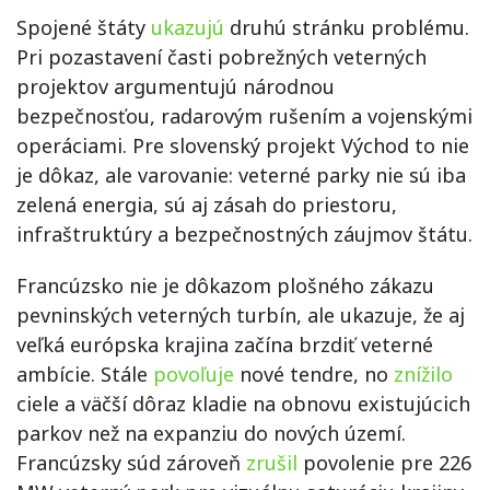
Spojené štáty
ukazujú
druhú stránku problému.
Pri pozastavení časti pobrežných veterných
projektov argumentujú národnou
bezpečnosťou, radarovým rušením a vojenskými
operáciami. Pre slovenský projekt Východ to nie
je dôkaz, ale varovanie: veterné parky nie sú iba
zelená energia, sú aj zásah do priestoru,
infraštruktúry a bezpečnostných záujmov štátu.
Francúzsko nie je dôkazom plošného zákazu
pevninských veterných turbín, ale ukazuje, že aj
veľká európska krajina začína brzdiť veterné
ambície. Stále
povoľuje
nové tendre, no
znížilo
ciele a väčší dôraz kladie na obnovu existujúcich
parkov než na expanziu do nových území.
Francúzsky súd zároveň
zrušil
povolenie pre 226