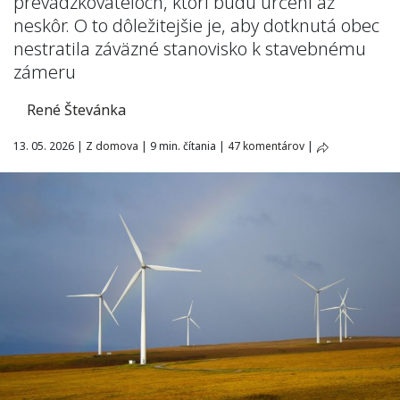
prevádzkovateľoch, ktorí budú určení až
neskôr. O to dôležitejšie je, aby dotknutá obec
nestratila záväzné stanovisko k stavebnému
zámeru
René Števánka
13. 05. 2026
|
Z domova
|
9 min. čítania
|
47 komentárov
|