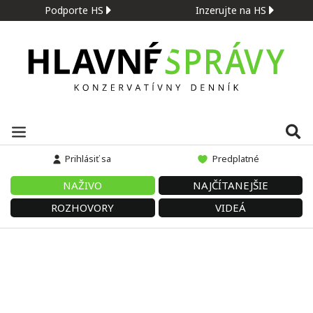
Podporte HS
Inzerujte na HS
Prihlásiť sa
Predplatné
NAŽIVO
NAJČÍTANEJŠIE
ROZHOVORY
VIDEÁ