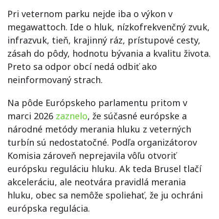
Pri veternom parku nejde iba o výkon v
megawattoch. Ide o hluk, nízkofrekvenčný zvuk,
infrazvuk, tieň, krajinný ráz, prístupové cesty,
zásah do pôdy, hodnotu bývania a kvalitu života.
Preto sa odpor obcí nedá odbiť ako
neinformovaný strach.
Na pôde Európskeho parlamentu pritom v
marci 2026
zaznelo
, že súčasné európske a
národné metódy merania hluku z veterných
turbín sú nedostatočné. Podľa organizátorov
Komisia zároveň neprejavila vôľu otvoriť
európsku reguláciu hluku. Ak teda Brusel tlačí
akceleráciu, ale neotvára pravidlá merania
hluku, obec sa nemôže spoliehať, že ju ochráni
európska regulácia.