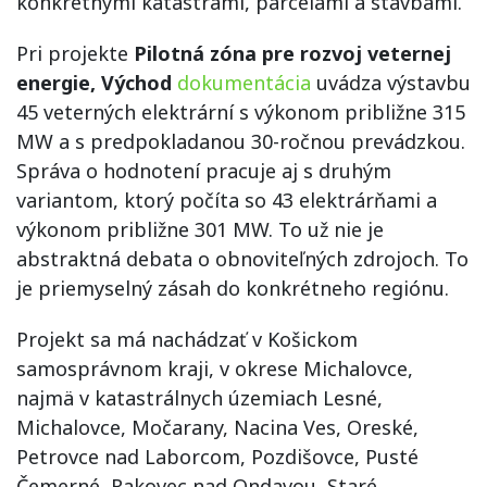
konkrétnymi katastrami, parcelami a stavbami.
Pri projekte
Pilotná zóna pre rozvoj veternej
energie, Východ
dokumentácia
uvádza výstavbu
45 veterných elektrární s výkonom približne 315
MW a s predpokladanou 30-ročnou prevádzkou.
Správa o hodnotení pracuje aj s druhým
variantom, ktorý počíta so 43 elektrárňami a
výkonom približne 301 MW. To už nie je
abstraktná debata o obnoviteľných zdrojoch. To
je priemyselný zásah do konkrétneho regiónu.
Projekt sa má nachádzať v Košickom
samosprávnom kraji, v okrese Michalovce,
najmä v katastrálnych územiach Lesné,
Michalovce, Močarany, Nacina Ves, Oreské,
Petrovce nad Laborcom, Pozdišovce, Pusté
Čemerné, Rakovec nad Ondavou, Staré,