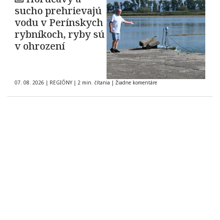
sucho prehrievajú
vodu v Perínskych
rybníkoch, ryby sú
v ohrození
07. 08. 2026
|
REGIÓNY
|
2 min. čítania
|
Žiadne komentáre