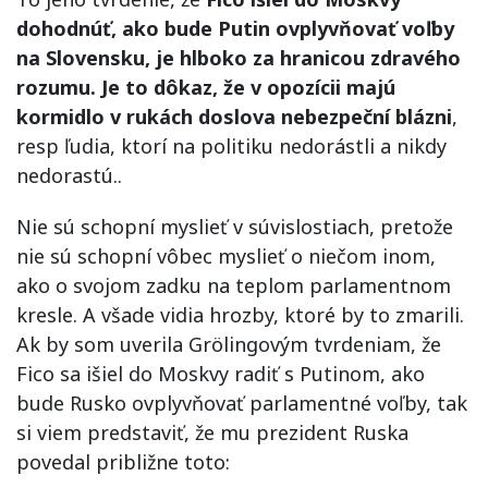
dohodnúť, ako bude Putin ovplyvňovať voľby
na Slovensku, je hlboko za hranicou zdravého
rozumu. Je to dôkaz, že v opozícii majú
kormidlo v rukách doslova nebezpeční blázni
,
resp ľudia, ktorí na politiku nedorástli a nikdy
nedorastú..
Nie sú schopní myslieť v súvislostiach, pretože
nie sú schopní vôbec myslieť o niečom inom,
ako o svojom zadku na teplom parlamentnom
kresle. A všade vidia hrozby, ktoré by to zmarili.
Ak by som uverila Grölingovým tvrdeniam, že
Fico sa išiel do Moskvy radiť s Putinom, ako
bude Rusko ovplyvňovať parlamentné voľby, tak
si viem predstaviť, že mu prezident Ruska
povedal približne toto: