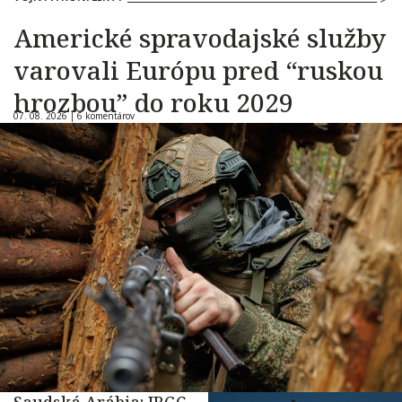
Americké spravodajské služby
varovali Európu pred “ruskou
hrozbou” do roku 2029
07. 08. 2026 |
6 komentárov