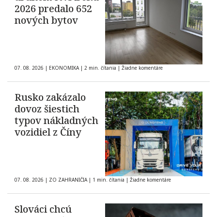
2026 predalo 652
nových bytov
07. 08. 2026
|
EKONOMIKA
|
2 min. čítania
|
Žiadne komentáre
Rusko zakázalo
dovoz šiestich
typov nákladných
vozidiel z Číny
07. 08. 2026
|
ZO ZAHRANIČIA
|
1 min. čítania
|
Žiadne komentáre
Slováci chcú