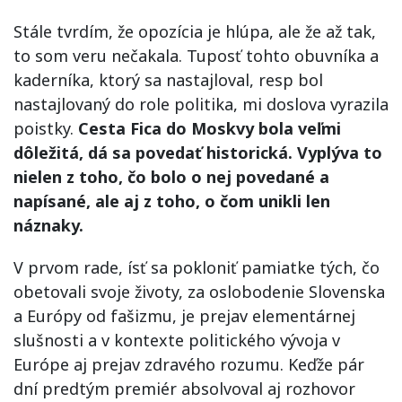
Stále tvrdím, že opozícia je hlúpa, ale že až tak,
to som veru nečakala. Tuposť tohto obuvníka a
kaderníka, ktorý sa nastajloval, resp bol
nastajlovaný do role politika, mi doslova vyrazila
poistky.
Cesta Fica do Moskvy bola veľmi
dôležitá, dá sa povedať historická. Vyplýva to
nielen z toho, čo bolo o nej povedané a
napísané, ale aj z toho, o čom unikli len
náznaky.
V prvom rade, ísť sa pokloniť pamiatke tých, čo
obetovali svoje životy, za oslobodenie Slovenska
a Európy od fašizmu, je prejav elementárnej
slušnosti a v kontexte politického vývoja v
Európe aj prejav zdravého rozumu. Keďže pár
dní predtým premiér absolvoval aj rozhovor