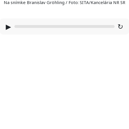
Na snímke Branislav Gröhling / Foto: SITA/Kancelária NR SR
▶
↻