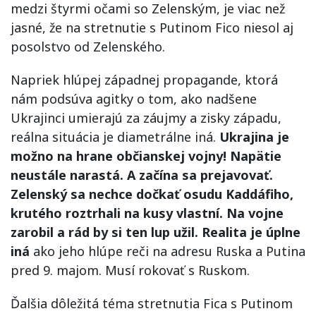
medzi štyrmi očami so Zelenským, je viac než
jasné, že na stretnutie s Putinom Fico niesol aj
posolstvo od Zelenského.
Napriek hlúpej západnej propagande, ktorá
nám podsúva agitky o tom, ako nadšene
Ukrajinci umierajú za záujmy a zisky západu,
reálna situácia je diametrálne iná.
Ukrajina je
možno na hrane občianskej vojny! Napätie
neustále narastá. A začína sa prejavovať.
Zelenský sa nechce dočkať osudu Kaddáfiho,
krutého roztrhali na kusy vlastní. Na vojne
zarobil a rád by si ten lup užil. Realita je úplne
iná
ako jeho hlúpe reči na adresu Ruska a Putina
pred 9. majom. Musí rokovať s Ruskom.
Ďalšia dôležitá téma stretnutia Fica s Putinom