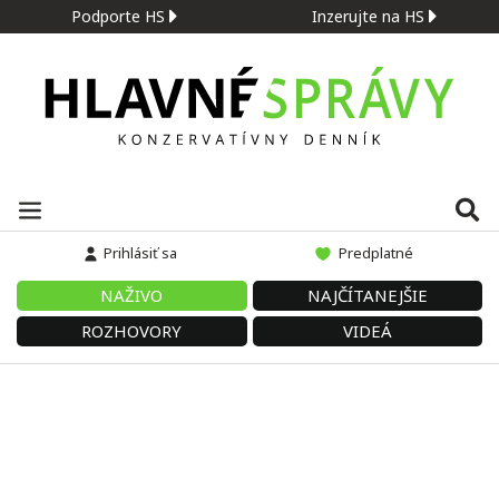
Podporte HS
Inzerujte na HS
Prihlásiť sa
Predplatné
NAŽIVO
NAJČÍTANEJŠIE
ROZHOVORY
VIDEÁ