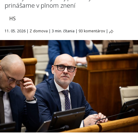
prinášame v plnom znení
HS
11. 05. 2026
|
Z domova
|
3 min. čítania
|
93 komentárov
|