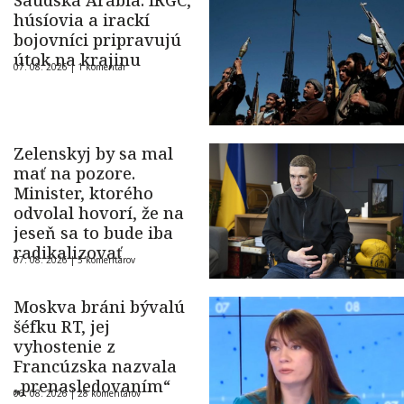
Saudská Arábia: IRGC,
húsíovia a irackí
bojovníci pripravujú
útok na krajinu
07. 08. 2026 |
1 komentár
Zelenskyj by sa mal
mať na pozore.
Minister, ktorého
odvolal hovorí, že na
jeseň sa to bude iba
radikalizovať
07. 08. 2026 |
5 komentárov
Moskva bráni bývalú
šéfku RT, jej
vyhostenie z
Francúzska nazvala
„prenasledovaním“
06. 08. 2026 |
28 komentárov