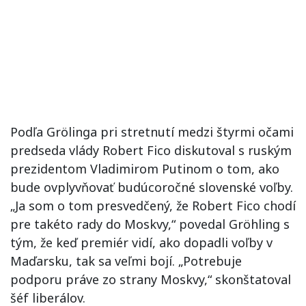
Podľa Grölinga pri stretnutí medzi štyrmi očami
predseda vlády Robert Fico diskutoval s ruským
prezidentom Vladimirom Putinom o tom, ako
bude ovplyvňovať budúcoročné slovenské voľby.
„Ja som o tom presvedčený, že Robert Fico chodí
pre takéto rady do Moskvy,“ povedal Gröhling s
tým, že keď premiér vidí, ako dopadli voľby v
Maďarsku, tak sa veľmi bojí. „Potrebuje
podporu práve zo strany Moskvy,“ skonštatoval
šéf liberálov.