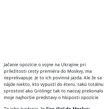
Jačanie opozície o vojne na Ukrajine pri
príležitosti cesty premiéra do Moskvy, ma
neprekvapuje. Je to ich povinná jazda. Ale že sa
nájde niekto, kto vypustí do éteru, takú totálnu
sprostosť ako Grölingz tak to naozaj prekonalo
moje najhoršie predstavy o hlúposti opozície.
To jeho tvrdenie, že
Fico išiel do Moskvy