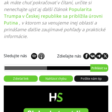
ak máte chuť pokračovať v čítaní, určite si
nenechajte ujsť aj ďalší článok
Popularita
Trumpa v Českej republike sa priblížila úrovni
Putina
, v ktorom sa venujeme inej oblasti a
prinášame ďalšie zaujímavé pohľady a praktické
informácie.
Sledujte nás
Zdieľajte nás
Prihlásiť sa
Zdieľať link
Nahlásiť chybu
Pošlite nám tip