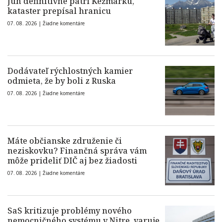
Juh definitívne patrí Kežmarku,
kataster prepísal hranicu
07. 08. 2026 |
Žiadne komentáre
Dodávateľ rýchlostných kamier
odmieta, že by boli z Ruska
07. 08. 2026 |
Žiadne komentáre
Máte občianske združenie či
neziskovku? Finančná správa vám
môže prideliť DIČ aj bez žiadosti
07. 08. 2026 |
Žiadne komentáre
SaS kritizuje problémy nového
nemocničného systému v Nitre, varuje