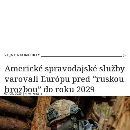
VOJNY A KONFLIKTY
Americké spravodajské služby
varovali Európu pred “ruskou
hrozbou” do roku 2029
07. 08. 2026 |
4 komentáre