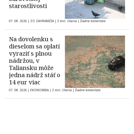
starostlivosti
07. 08. 2026
|
ZO ZAHRANIČIA
|
3 min. čítania
|
Žiadne komentáre
Na dovolenku s
dieselom sa oplatí
vyraziť s plnou
nádržou, v
Taliansku môže
jedna nádrž stáť o
14 eur viac
07. 08. 2026
|
EKONOMIKA
|
3 min. čítania
|
Žiadne komentáre