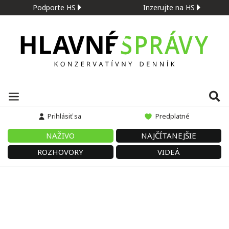
Podporte HS
Inzerujte na HS
Prihlásiť sa
Predplatné
NAŽIVO
NAJČÍTANEJŠIE
ROZHOVORY
VIDEÁ