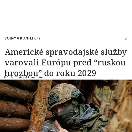
VOJNY A KONFLIKTY
Americké spravodajské služby
varovali Európu pred “ruskou
hrozbou” do roku 2029
07. 08. 2026 |
4 komentáre