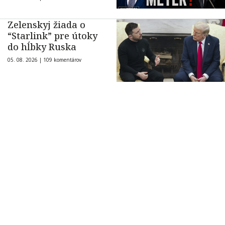
Zelenskyj žiada o
“Starlink” pre útoky
do hĺbky Ruska
05. 08. 2026 |
109 komentárov