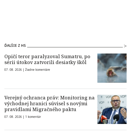
ĎALŠIE Z HS
Opičí teror paralyzoval Sumatru, po
sérii útokov zatvorili desiatky škôl
07. 08. 2026 |
Žiadne komentáre
Verejný ochranca práv: Monitoring na
východnej hranici súvisel s novými
pravidlami Migračného paktu
07. 08. 2026 |
1 komentár