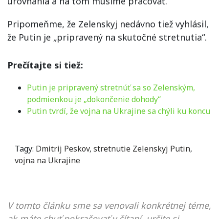
urovnania a na tom musíme pracovať.“
Pripomeňme, že Zelenskyj nedávno tiež vyhlásil,
že Putin je „pripravený na skutočné stretnutia“.
Prečítajte si tiež:
Putin je pripravený stretnúť sa so Zelenským,
podmienkou je „dokončenie dohody“
Putin tvrdí, že vojna na Ukrajine sa chýli ku koncu
Tagy:
Dmitrij Peskov
,
stretnutie Zelenskyj Putin
,
vojna na Ukrajine
V tomto článku sme sa venovali konkrétnej téme,
ak máte chuť pokračovať v čítaní, určite si