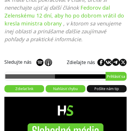
nenechajte ujsť aj ďalší článok
Fedorov dal
Zelenskému 12 dní, aby ho po dobrom vrátil do
kresla ministra obrany
, v ktorom sa venujeme
inej oblasti a prinášame ďalšie zaujímavé
pohľady a praktické informácie.
Sledujte nás
Zdieľajte nás
Prihlásiť sa
Zdieľať link
Nahlásiť chybu
Pošlite nám tip