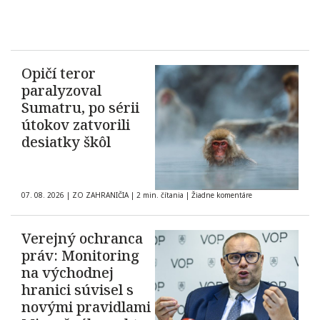
Opičí teror
paralyzoval
Sumatru, po sérii
útokov zatvorili
desiatky škôl
07. 08. 2026
|
ZO ZAHRANIČIA
|
2 min. čítania
|
Žiadne komentáre
Verejný ochranca
práv: Monitoring
na východnej
hranici súvisel s
novými pravidlami