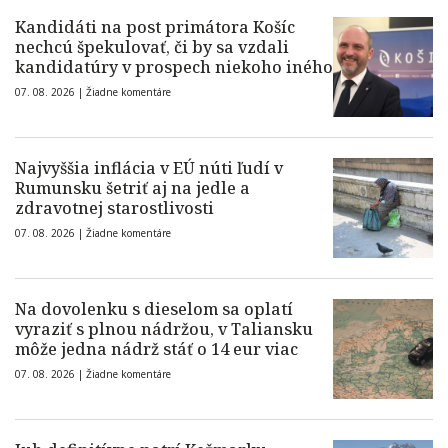
Kandidáti na post primátora Košíc
nechcú špekulovať, či by sa vzdali
kandidatúry v prospech niekoho iného
07. 08. 2026 |
Žiadne komentáre
Najvyššia inflácia v EÚ núti ľudí v
Rumunsku šetriť aj na jedle a
zdravotnej starostlivosti
07. 08. 2026 |
Žiadne komentáre
Na dovolenku s dieselom sa oplatí
vyraziť s plnou nádržou, v Taliansku
môže jedna nádrž stáť o 14 eur viac
07. 08. 2026 |
Žiadne komentáre