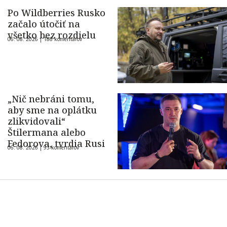
Po Wildberries Rusko
začalo útočiť na
všetko bez rozdielu
06. 08. 2026 |
186 komentárov
„Nič nebráni tomu,
aby sme na oplátku
zlikvidovali“
Štilermana alebo
Fedorova, tvrdia Rusi
06. 08. 2026 |
93 komentárov