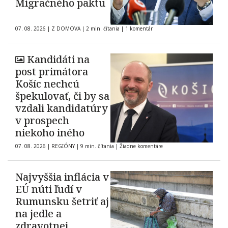
Migračného paktu
07. 08. 2026
|
Z DOMOVA
|
2 min. čítania
|
1 komentár
Kandidáti na
post primátora
Košíc nechcú
špekulovať, či by sa
vzdali kandidatúry
v prospech
niekoho iného
07. 08. 2026
|
REGIÓNY
|
9 min. čítania
|
Žiadne komentáre
Najvyššia inflácia v
EÚ núti ľudí v
Rumunsku šetriť aj
na jedle a
zdravotnej