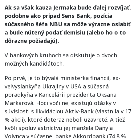
Ak sa však kauza Jermaka bude ďalej rozvíjať,
podobne ako prípad Sens Bank, pozícia
súčasného šéfa NBU sa môže výrazne oslabiť
a bude nútený podať demisiu (alebo ho o to
dôrazne požiadajú).
V bankových kruhoch sa diskutuje o dvoch
možných kandidátoch.
Po prvé, je to bývalá ministerka financií, ex-
veľvyslankyňa Ukrajiny v USA a súčasná
poradkyňa v Kancelárii prezidenta Oksana
Markarová. Hoci voči nej existujú otázky v
súvislosti s likvidáciou Aktiv-Bank (vlastnila v 17
% akcií), ktoré doteraz neboli uzavreté. A tiež
kvôli spoluvlastníctvu jej manžela Danyla
Volynca v súčasnej banke Akkordbank (74,8 %