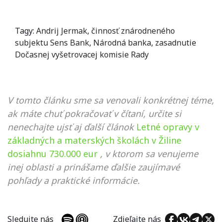
Tagy:
Andrij Jermak
,
činnosť znárodneného
subjektu Sens Bank
,
Národná banka
,
zasadnutie
Dočasnej vyšetrovacej komisie Rady
V tomto článku sme sa venovali konkrétnej téme,
ak máte chuť pokračovať v čítaní, určite si
nenechajte ujsť aj ďalší článok
Letné opravy v
základných a materských školách v Žiline
dosiahnu 730.000 eur
, v ktorom sa venujeme
inej oblasti a prinášame ďalšie zaujímavé
pohľady a praktické informácie.
Sledujte nás
Zdieľajte nás