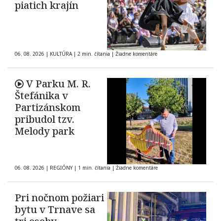
piatich krajín
06. 08. 2026
|
KULTÚRA
|
2 min. čítania
|
Žiadne komentáre
V Parku M. R.
Štefánika v
Partizánskom
pribudol tzv.
Melody park
06. 08. 2026
|
REGIÓNY
|
1 min. čítania
|
Žiadne komentáre
Pri nočnom požiari
bytu v Trnave sa