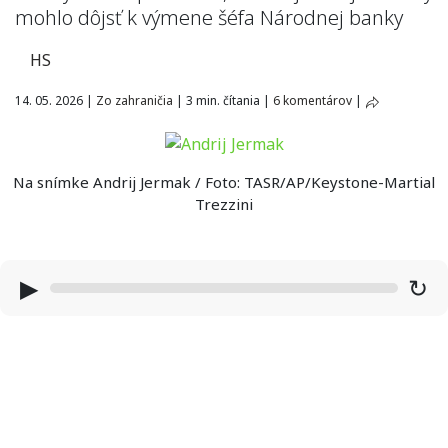
mohlo dôjsť k výmene šéfa Národnej banky
HS
14. 05. 2026
|
Zo zahraničia
|
3 min. čítania
|
6 komentárov
|
Na snímke Andrij Jermak / Foto: TASR/AP/Keystone-Martial
Trezzini
▶
↻