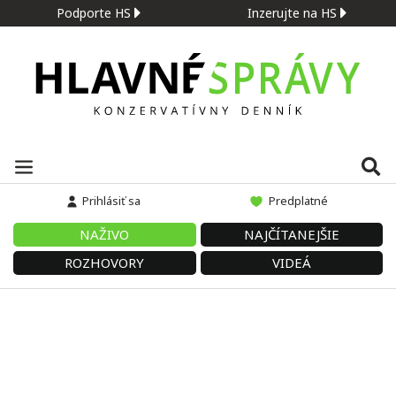
Podporte HS
Inzerujte na HS
Prihlásiť sa
Predplatné
NAŽIVO
NAJČÍTANEJŠIE
ROZHOVORY
VIDEÁ