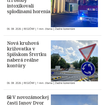
tri osoby
intoxikovali
splodinami horenia
06. 08. 2026
|
REGIÓNY
|
1 min. čítania
|
Žiadne komentáre
Nová kruhová
križovatka v
Spišskom Štvrtku
naberá reálne
kontúry
06. 08. 2026
|
REGIÓNY
|
1 min. čítania
|
Žiadne komentáre
V novozámockej
časti Janov Dvor