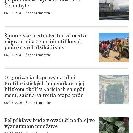
Černobyle
06. 08. 2026 |
Žiadne komentáre
Španielske médiá tvrdia, že medzi
migrantmi v Ceute identifikovali
podozrivých džihádistov
06. 08. 2026 |
Žiadne komentáre
Organizácia dopravy na ulici
Protifašistických bojovníkov a jej
blízkom okolí v Košiciach sa opäť
mení, začína sa tretia etapa prác
06. 08. 2026 |
Žiadne komentáre
Peľ pŕhľavy bude v ovzduší naďalej vo
významnom množstve