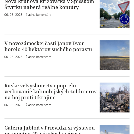
Nová kruhová križovatka v Spišskom
Štvrtku naberá reálne kontúry
06. 08. 2026 |
Žiadne komentáre
V novozámockej časti Janov Dvor
horelo 40 hektárov suchého porastu
06. 08. 2026 |
Žiadne komentáre
Ruské veľvyslanectvo poprelo
verbovanie kolumbijských žoldnierov
na boj proti Ukrajine
06. 08. 2026 |
Žiadne komentáre
Galéria Jabloň v Prievidzi si výstavou
pripomína 40. výročie havárie v