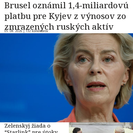
Brusel oznámil 1,4-miliardovú
platbu pre Kyjev z výnosov zo
zmrazených ruských aktív
05. 08. 2026 |
132 komentárov
Zelenskyj žiada o
“Starlink” pre útoky