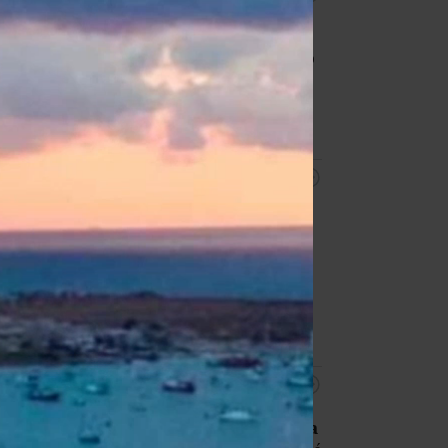
Úrady v Európe tento rok
potvrdili 241 prípadov
západonílskej horúčky,
uviedlo vo
svojej týždennej správe ECDC,
informuje DPA.
10:52
Americké ministerstvo
zahraničných vecí
oznámilo, že
vláda Donalda
Trumpa
plánuje
poskytnúť Kolumbii miliardu
dolárov na bezpečnostnú pomoc,
informovala agentúra Reuters.
10:52
Cena zlata v piatok ďalej rástla a
priblížila sa k hranici 4350 USD za