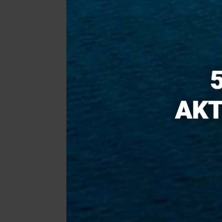
Pri prístave v Rotter
horeli tony komunál
odpadu, obyvateľov tr