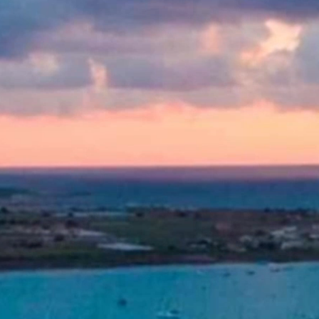
00:41
li konkrétnej téme, ak máte chuť
nenechajte ujsť aj ďalší článok
„Nič
átku zlikvidovali“ Štilermana alebo
rom sa venujeme inej oblasti a prinášame
aktické informácie.
 nás
Zdieľajte nás
Prihlásiť sa
Nahlásiť chybu
Pošlite nám tip