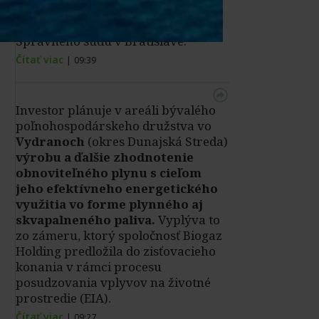
Trenčana zase navrhlo jedenásť
sudcov NSS SR
a Sudcovská rada
Správneho súdu v Bratislave.
Čítať viac
|
09:39
Investor plánuje v areáli bývalého
poľnohospodárskeho družstva vo
Vydranoch
(okres Dunajská Streda)
výrobu a ďalšie zhodnotenie
obnoviteľného plynu s cieľom
jeho efektívneho energetického
využitia vo forme plynného aj
skvapalneného paliva.
Vyplýva to
zo zámeru, ktorý spoločnosť Biogaz
Holding predložila do zisťovacieho
konania v rámci procesu
posudzovania vplyvov na životné
prostredie (EIA).
Čítať viac
|
09:27