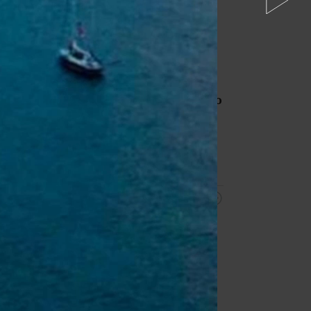
nedostatkom kvalifikovaných
pracovníkov.
Digitalizácia,
automatizácia a umelá inteligencia
menia tradičné pracovné pozície a
vytvárajú nové profesie.
Rekvalifikácia
sa podľa prieskumu
agentúr Grafton a Gi Group
javí ako
účinný spôsob, ako prepojiť
potreby trhu práce s dostupnou
pracovnou silou.
10:47
Nočný požiar v obci Braväcovo v
okrese Brezno zasiahol celkovo
desať stavieb.
Splodinami horenia
sa
intoxikoval jeden človek.
Ako
pre TASR uviedol Matúš Kondela z
Krajského riaditeľstva Hasičského a
záchranného zboru (HaZZ) v