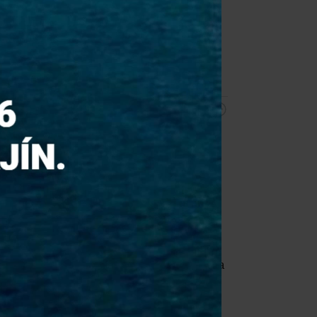
Banskej Bystrici,
na mieste
zasahovalo dokopy takmer 60
profesionálnych a dobrovoľných
hasičov.
Čítať viac
|
10:11
Súdna rada SR
by mala na svojom
zasadnutí v utorok 11. augusta
opätovne voliť nového predsedu
Najvyššieho správneho súdu SR.
Ako vyplýva z údajov na
internetovej stránke rady, o post sa
uchádzajú
dvaja kandidáti.
Sudkyňu predmetného súdu
Moniku Valašikovú ako
kandidátku
navrhli štyria sudcovia
NSS SR a Združenie sudcov
Slovenska.
Súčasného
podpredsedu súdu Mariána