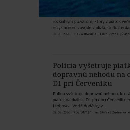
hustý zapáchajúci dy
Holandským hasičom sa po celonočnom 
rozsiahlym požiarom, ktorý v piatok veče
recyklačnom závode v blízkosti Rotter
08. 08. 2026
|
ZO ZAHRANIČIA
|
1 min. čítania
|
Žiadn
Polícia vyšetruje pia
dopravnú nehodu na d
D1 pri Červeníku
Polícia vyšetruje dopravnú nehodu, ktorá
piatok na diaľnici D1 pri obci Červeník n
Hlohovca. Vodič dodávky v…
08. 08. 2026
|
REGIÓNY
|
1 min. čítania
|
Žiadne kome