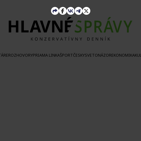
TÁRE
ROZHOVORY
PRIAMA LINKA
ŠPORT
ČESKY
SVETONÁZOR
EKONOMIKA
KU