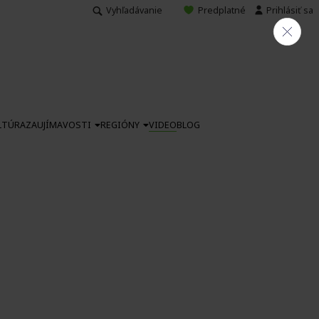
Vyhľadávanie
Predplatné
Prihlásiť sa
LTÚRA
ZAUJÍMAVOSTI
REGIÓNY
VIDEO
BLOG