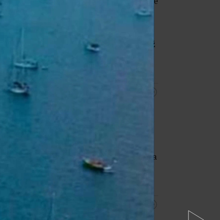
uncu.
Trhy reagovali na prekvapivé
údaje z amerického trhu práce,
ktoré znížili pravdepodobnosť, že
Fed čoskoro zvýši úrokové sadzby.
Za týždeň zlato
posilnilo o viac než
7 %,
uviedla agentúra Reuters.
10:51
Ruský prezident Vladimir
Putin
schválil
predaj takmer
tretinového štátneho podielu v
letisku Šeremetievo
v čase, keď sa
Rusko snaží posilniť svoje oslabené
verejné financie v dôsledku vojny na
Ukrajine, uviedla agentúra Reuters.
10:50
Slovenské firmy stále zápasia s