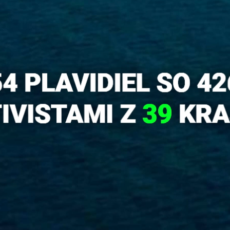
dame
neho
ápil