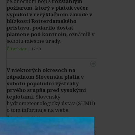
celonočnom boji s
rozsiahlym
požiarom, ktorý v piatok večer
vypukol v recyklačnom závode v
blízkosti Rotterdamského
prístavu, podarilo dostať
plamene pod kontrolu,
oznámili v
sobotu miestne úrady.
Čítať viac
|
12:50
V niektorých okresoch na
západnom Slovensku platia v
sobotu popoludní výstrahy
prvého stupňa pred vysokými
teplotami.
Slovenský
hydrometeorologický ústav (SHMÚ)
o tom informuje na webe.
Čítať viac
|
12:02