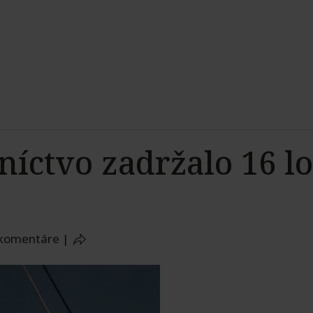
níctvo zadržalo 16 l
 komentáre
|