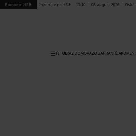
Podporte HS
Inzerujte na HS
13:10
|
08. august 2026
|
Oskár
TITULKA
Z DOMOVA
ZO ZAHRANIČIA
KOMEN