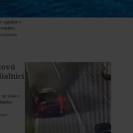
m
boji s
r vypukol v
damského…
e komentáre
tkovú
iaľnici
 sa stala v
eďaleko
ntáre