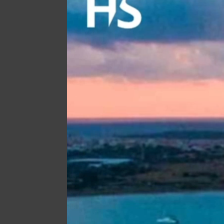
00:00
V tomto článku sme sa venova
pokračovať v čítaní, určite si 
nebráni tomu, aby sme na opl
Fedorova, tvrdia Rusi
, v kto
ďalšie zaujímavé pohľady a pr
Sledujte
Zdieľať link