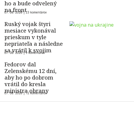
ho a bude odvelený
na front
07. 08. 2026 |
23 komentárov
Ruský vojak štyri
mesiace vykonával
prieskum v tyle
nepriateľa a následne
sa vrátil k svojim
07. 08. 2026 |
9 komentárov
Fedorov dal
Zelenskému 12 dní,
aby ho po dobrom
vrátil do kresla
ministra obrany
07. 08. 2026 |
12 komentárov