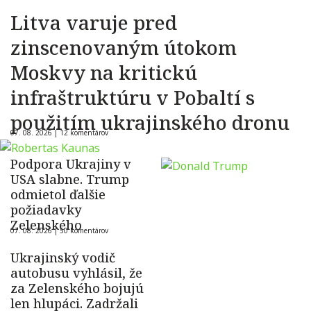
Litva varuje pred
zinscenovaným útokom
Moskvy na kritickú
infraštruktúru v Pobaltí s
použitím ukrajinského dronu
07. 08. 2026 |
12 komentárov
Podpora Ukrajiny v
USA slabne. Trump
odmietol ďalšie
požiadavky
Zelenského
07. 08. 2026 |
50 komentárov
Ukrajinský vodič
autobusu vyhlásil, že
za Zelenského bojujú
len hlupáci. Zadržali