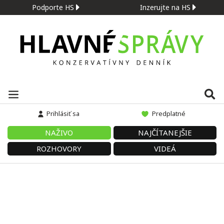
Podporte HS
Inzerujte na HS
Prihlásiť sa
Predplatné
NAŽIVO
NAJČÍTANEJŠIE
ROZHOVORY
VIDEÁ