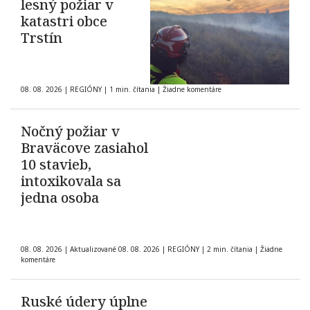
lesný požiar v
katastri obce
Trstín
08. 08. 2026
|
REGIÓNY
|
1 min. čítania
|
Žiadne komentáre
Nočný požiar v
Braväcove zasiahol
10 stavieb,
intoxikovala sa
jedna osoba
08. 08. 2026
|
Aktualizované 08. 08. 2026
|
REGIÓNY
|
2 min. čítania
|
Žiadne
komentáre
Ruské údery úplne