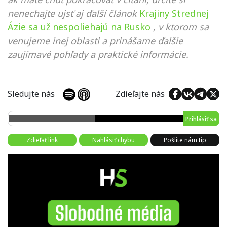
nenechajte ujsť aj ďalší článok
Krajiny Strednej
Ázie sa už nespoliehajú na Rusko
, v ktorom sa
venujeme inej oblasti a prinášame ďalšie
zaujímavé pohľady a praktické informácie.
Sledujte nás
Zdieľajte nás
Prihlásiť sa
Zdieľať link
Nahlásiť chybu
Pošlite nám tip