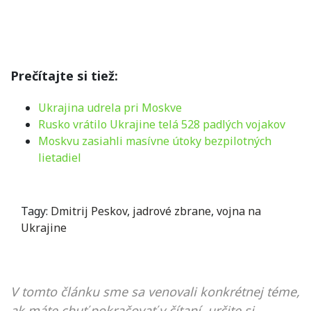
Prečítajte si tiež:
Ukrajina udrela pri Moskve
Rusko vrátilo Ukrajine telá 528 padlých vojakov
Moskvu zasiahli masívne útoky bezpilotných
lietadiel
Tagy:
Dmitrij Peskov
,
jadrové zbrane
,
vojna na
Ukrajine
V tomto článku sme sa venovali konkrétnej téme,
ak máte chuť pokračovať v čítaní, určite si