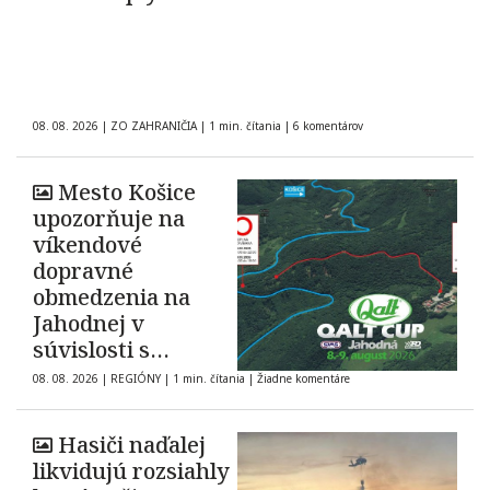
08. 08. 2026
|
ZO ZAHRANIČIA
|
1 min. čítania
|
6 komentárov
Mesto Košice
upozorňuje na
víkendové
dopravné
obmedzenia na
Jahodnej v
súvislosti s
automobilovými
08. 08. 2026
|
REGIÓNY
|
1 min. čítania
|
Žiadne komentáre
pretekmi
Hasiči naďalej
likvidujú rozsiahly