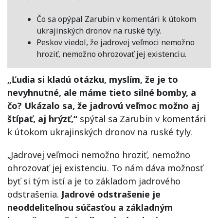
Čo sa opýpal Zarubin v komentári k útokom
ukrajinských dronov na ruské tyly.
Peskov viedol, že jadrovej veľmoci nemožno
hroziť, nemožno ohrozovať jej existenciu.
„Ľudia si kladú otázku, myslím, že je to
nevyhnutné, ale máme tieto silné bomby, a
čo? Ukázalo sa, že jadrovú veľmoc možno aj
štípať, aj hrýzť,“
spýtal sa Zarubin v komentári
k útokom ukrajinských dronov na ruské tyly.
„Jadrovej veľmoci nemožno hroziť, nemožno
ohrozovať jej existenciu. To nám dáva možnosť
byť si tým istí a je to základom jadrového
odstrašenia.
Jadrové odstrašenie je
neoddeliteľnou súčasťou a základným