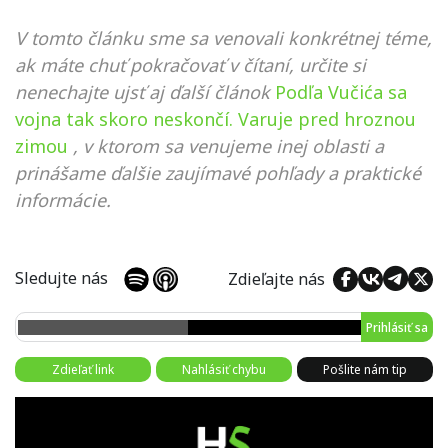
V tomto článku sme sa venovali konkrétnej téme,
ak máte chuť pokračovať v čítaní, určite si
nenechajte ujsť aj ďalší článok
Podľa Vučića sa
vojna tak skoro neskončí. Varuje pred hroznou
zimou
, v ktorom sa venujeme inej oblasti a
prinášame ďalšie zaujímavé pohľady a praktické
informácie.
Sledujte nás
Zdieľajte nás
Prihlásiť sa
Zdieľať link
Nahlásiť chybu
Pošlite nám tip