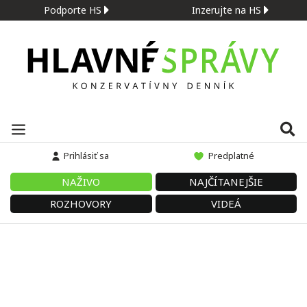
Podporte HS
Inzerujte na HS
Prihlásiť sa
Predplatné
NAŽIVO
NAJČÍTANEJŠIE
ROZHOVORY
VIDEÁ