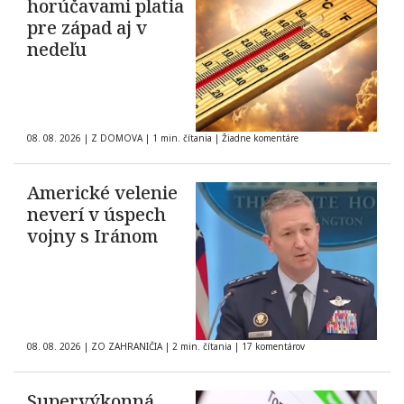
horúčavami platia
pre západ aj v
nedeľu
08. 08. 2026
|
Z DOMOVA
|
1 min. čítania
|
Žiadne komentáre
Americké velenie
neverí v úspech
vojny s Iránom
08. 08. 2026
|
ZO ZAHRANIČIA
|
2 min. čítania
|
17 komentárov
Supervýkonná