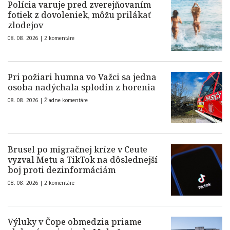
Polícia varuje pred zverejňovaním
fotiek z dovoleniek, môžu prilákať
zlodejov
08. 08. 2026 |
2 komentáre
Pri požiari humna vo Važci sa jedna
osoba nadýchala splodín z horenia
08. 08. 2026 |
Žiadne komentáre
Brusel po migračnej kríze v Ceute
vyzval Metu a TikTok na dôslednejší
boj proti dezinformáciám
08. 08. 2026 |
2 komentáre
Výluky v Čope obmedzia priame