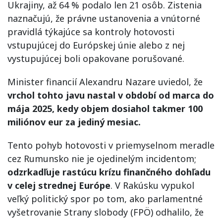
Ukrajiny, až 64 % podalo len 21 osôb. Zistenia
naznačujú, že právne ustanovenia a vnútorné
pravidlá týkajúce sa kontroly hotovosti
vstupujúcej do Európskej únie alebo z nej
vystupujúcej boli opakovane porušované.
Minister financií Alexandru Nazare uviedol, že
vrchol tohto javu nastal v období od marca do
mája 2025, kedy objem dosiahol takmer 100
miliónov eur za jediný mesiac.
Tento pohyb hotovosti v priemyselnom meradle
cez Rumunsko nie je ojedinelým incidentom;
odzrkadľuje rastúcu krízu finančného dohľadu
v celej strednej Európe
. V Rakúsku vypukol
veľký politický spor po tom, ako parlamentné
vyšetrovanie Strany slobody (FPÖ) odhalilo, že