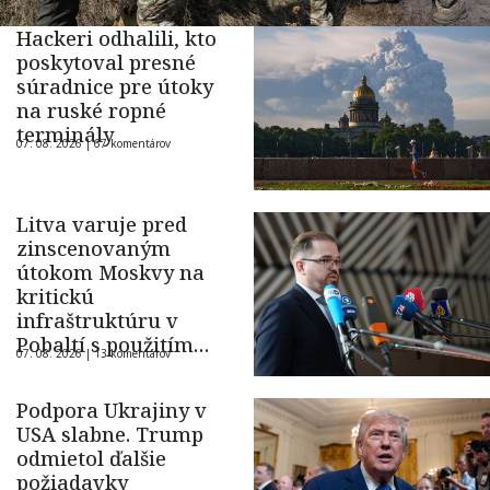
Hackeri odhalili, kto
poskytoval presné
súradnice pre útoky
na ruské ropné
terminály
07. 08. 2026 |
67 komentárov
Litva varuje pred
zinscenovaným
útokom Moskvy na
kritickú
infraštruktúru v
Pobaltí s použitím
07. 08. 2026 |
13 komentárov
ukrajinského dronu
Podpora Ukrajiny v
USA slabne. Trump
odmietol ďalšie
požiadavky