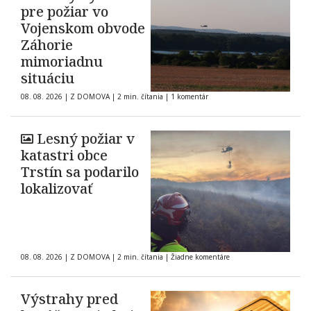
pre požiar vo
Vojenskom obvode
Záhorie
mimoriadnu
situáciu
08. 08. 2026
|
Z DOMOVA
|
2 min. čítania
|
1 komentár
Lesný požiar v
katastri obce
Trstín sa podarilo
lokalizovať
08. 08. 2026
|
Z DOMOVA
|
2 min. čítania
|
Žiadne komentáre
Výstrahy pred