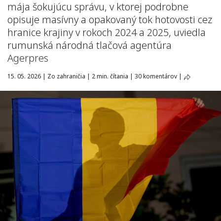
mája šokujúcu správu, v ktorej podrobne
opisuje masívny a opakovaný tok hotovosti cez
hranice krajiny v rokoch 2024 a 2025, uviedla
rumunská národná tlačová agentúra
Agerpres
15. 05. 2026
|
Zo zahraničia
|
2 min. čítania
|
30 komentárov
|