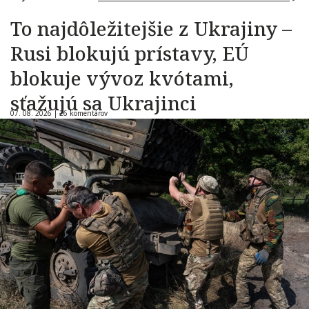
To najdôležitejšie z Ukrajiny –
Rusi blokujú prístavy, EÚ
blokuje vývoz kvótami,
sťažujú sa Ukrajinci
07. 08. 2026 |
26 komentárov