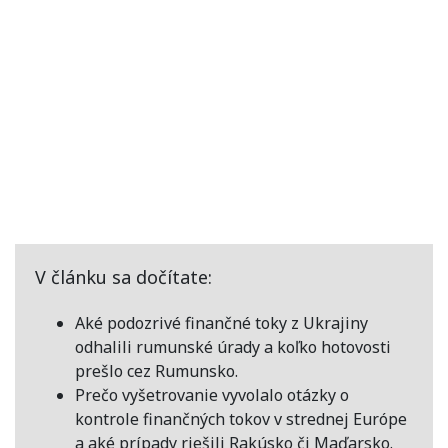
V článku sa dočítate:
Aké podozrivé finančné toky z Ukrajiny
odhalili rumunské úrady a koľko hotovosti
prešlo cez
Rumunsko
.
Prečo vyšetrovanie vyvolalo otázky o
kontrole finančných tokov v strednej Európe
a aké prípady riešili
Rakúsko
či
Maďarsko
.