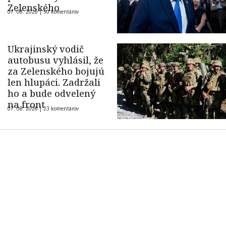
Zelenského
07. 08. 2026 |
50 komentárov
Ukrajinský vodič
autobusu vyhlásil, že
za Zelenského bojujú
len hlupáci. Zadržali
ho a bude odvelený
na front
07. 08. 2026 |
23 komentárov