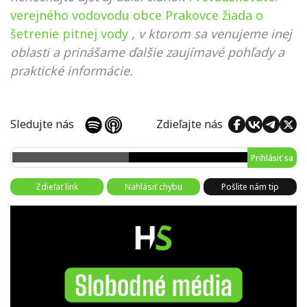
verejného vodovodu obce Prakovce žiada o
šetrenie pitnej vody
, v ktorom sa venujeme inej
oblasti a prinášame ďalšie zaujímavé pohľady a
praktické informácie.
Sledujte nás
Zdieľajte nás
Prihlásiť sa
Zdieľať link
Nahlásiť chybu
Pošlite nám tip