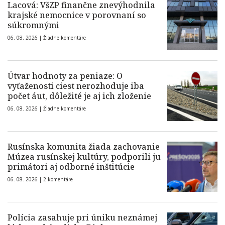
Lacová: VšZP finančne znevýhodnila
krajské nemocnice v porovnaní so
súkromnými
06. 08. 2026 |
Žiadne komentáre
Útvar hodnoty za peniaze: O
vyťaženosti ciest nerozhoduje iba
počet áut, dôležité je aj ich zloženie
06. 08. 2026 |
Žiadne komentáre
Rusínska komunita žiada zachovanie
Múzea rusínskej kultúry, podporili ju
primátori aj odborné inštitúcie
06. 08. 2026 |
2 komentáre
Polícia zasahuje pri úniku neznámej