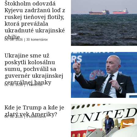
Štokholm odovzdá
Kyjevu zadržanú loď z
ruskej tieňovej flotily,
ktorá prevážala
ukradnuté ukrajinské
obilie
06. 08. 2026 |
30 komentárov
Ukrajine sme už
poskytli kolosálnu
sumu, pochválil sa
guvernér ukrajinskej
centrálnej banky
06. 08. 2026 |
1 komentár
Kde je Trump a kde je
zlatý vek Ameriky?
06. 08. 2026 |
5 komentárov