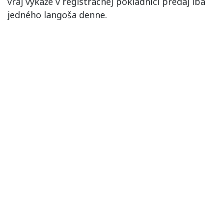
vraj vykáže v registračnej pokladnici predaj iba
jedného langoša denne.