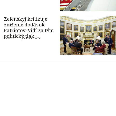
Zelenskyj kritizuje
zníženie dodávok
Patriotov. Vidí za tým
politický tlak
05. 08. 2026 |
22 komentárov