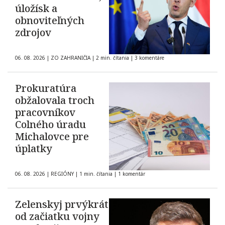
úložísk a
obnoviteľných
zdrojov
06. 08. 2026
|
ZO ZAHRANIČIA
|
2 min. čítania
|
3 komentáre
Prokuratúra
obžalovala troch
pracovníkov
Colného úradu
Michalovce pre
úplatky
06. 08. 2026
|
REGIÓNY
|
1 min. čítania
|
1 komentár
Zelenskyj prvýkrát
od začiatku vojny