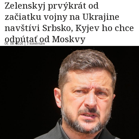
Zelenskyj prvýkrát od
začiatku vojny na Ukrajine
navštívi Srbsko, Kyjev ho chce
odpútať od Moskvy
06. 08. 2026 |
3 komentáre