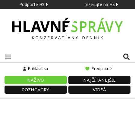
Podporte HS
Inzerujte na HS
Prihlásiť sa
Predplatné
NAŽIVO
NAJČÍTANEJŠIE
ROZHOVORY
VIDEÁ