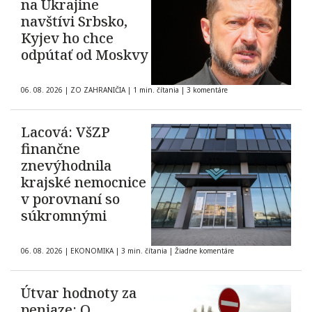
na Ukrajine
navštívi Srbsko,
Kyjev ho chce
odpútať od Moskvy
06. 08. 2026
|
ZO ZAHRANIČIA
|
1 min. čítania
|
3 komentáre
Lacová: VšZP
finančne
znevýhodnila
krajské nemocnice
v porovnaní so
súkromnými
06. 08. 2026
|
EKONOMIKA
|
3 min. čítania
|
Žiadne komentáre
Útvar hodnoty za
peniaze: O