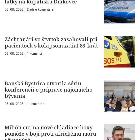
látky na kúpalisku Diakovce
06. 08. 2026 |
Žiadne komentáre
Záchranári vo štvrtok zasahovali pri
pacientoch s kolapsom zatiaľ 83-krát
06. 08. 2026 |
1 komentár
Banská Bystrica otvorila sériu
konferencií o príprave nájomného
bývania
06. 08. 2026 |
1 komentár
Milión eur na nové chladiace boxy
pomôže v boji proti africkému moru