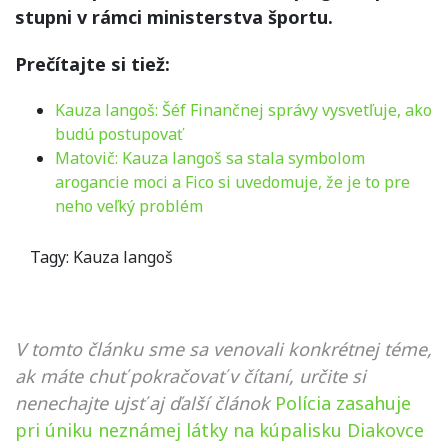
stupni v rámci ministerstva športu.
Prečítajte si tiež:
Kauza langoš: Šéf Finančnej správy vysvetľuje, ako
budú postupovať
Matovič: Kauza langoš sa stala symbolom
arogancie moci a Fico si uvedomuje, že je to pre
neho veľký problém
Tagy:
Kauza langoš
V tomto článku sme sa venovali konkrétnej téme,
ak máte chuť pokračovať v čítaní, určite si
nenechajte ujsť aj ďalší článok
Polícia zasahuje
pri úniku neznámej látky na kúpalisku Diakovce