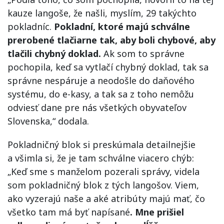
kauze langoše, že našli, myslím, 29 takýchto
pokladníc.
Pokladní, ktoré majú schválne
prerobené tlačiarne tak, aby boli chybové, aby
tlačili chybný doklad.
Ak som to správne
pochopila, keď sa vytlačí chybný doklad, tak sa
správne nespáruje a neodošle do daňového
systému, do e-kasy, a tak sa z toho nemôžu
odviesť dane pre nás všetkých obyvateľov
Slovenska,“ dodala.
Pokladničný blok si preskúmala detailnejšie
a všimla si, že je tam schválne viacero chýb:
„Keď sme s manželom pozerali správy, videla
som pokladničný blok z tých langošov. Viem,
ako vyzerajú naše a aké atribúty majú mať, čo
všetko tam má byť napísané
. Mne prišiel