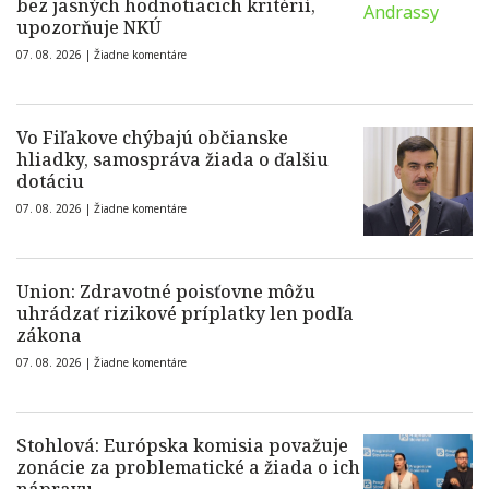
bez jasných hodnotiacich kritérií,
upozorňuje NKÚ
07. 08. 2026 |
Žiadne komentáre
Vo Fiľakove chýbajú občianske
hliadky, samospráva žiada o ďalšiu
dotáciu
07. 08. 2026 |
Žiadne komentáre
Union: Zdravotné poisťovne môžu
uhrádzať rizikové príplatky len podľa
zákona
07. 08. 2026 |
Žiadne komentáre
Stohlová: Európska komisia považuje
zonácie za problematické a žiada o ich