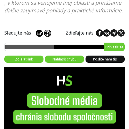
, v ktorom sa venujeme inej oblasti a prinášame
ďalšie zaujímavé pohľady a praktické informácie.
Sledujte nás
Zdieľajte nás
Prihlásiť sa
Zdieľať link
Nahlásiť chybu
Pošlite nám tip