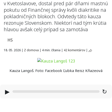
v Kvetoslavove, dostal pred pár dňami mastnú
pokutu od Finančnej správy kvôli diakritike na
pokladničných blokoch. Odvtedy táto kauza
rezonuje Slovenskom. Niektorí nad tým krútia
hlavou avšak celý prípad sa zamotáva
HS
18. 05. 2026
|
Z domova
|
4 min. čítania
|
42 komentárov
|
Kauza Langoš. Foto: Facebook Ľubka Reisz Kňazeová
▶
↻