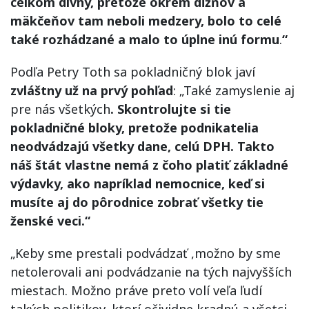
celkom divný, pretože okrem dĺžňov a
mäkčeňov tam neboli medzery, bolo to celé
také rozhádzané a malo to úplne inú formu
.
“
Podľa Petry Toth sa pokladničný blok javí
zvláštny už na prvý pohľad
: „Také zamyslenie aj
pre nás všetkých
. Skontrolujte si tie
pokladničné bloky, pretože podnikatelia
neodvádzajú všetky dane, celú DPH. Takto
náš štát vlastne nemá z čoho platiť základné
výdavky, ako napríklad nemocnice, keď si
musíte aj do pôrodnice zobrať všetky tie
ženské veci.“
„Keby sme prestali podvádzať ,možno by sme
netolerovali ani podvádzanie na tých najvyšších
miestach. Možno práve preto volí veľa ľudí
takých politikov, ktorí očividne kradnú a všetci