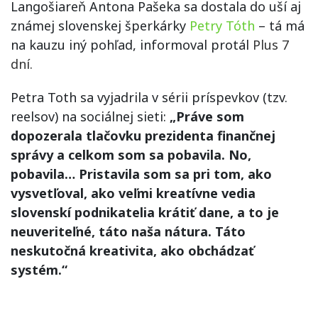
Langošiareň Antona Pašeka sa dostala do uší aj
známej slovenskej šperkárky
Petry Tóth
– tá má
na kauzu iný pohľad, informoval protál
Plus 7
dní.
Petra Toth sa vyjadrila v sérii príspevkov (tzv.
reelsov) na sociálnej sieti:
„Práve som
dopozerala tlačovku prezidenta finančnej
správy a celkom som sa pobavila. No,
pobavila… Pristavila som sa pri tom, ako
vysvetľoval, ako veľmi kreatívne vedia
slovenskí podnikatelia krátiť dane, a to je
neuveriteľné, táto naša nátura. Táto
neskutočná kreativita, ako obchádzať
systém.“