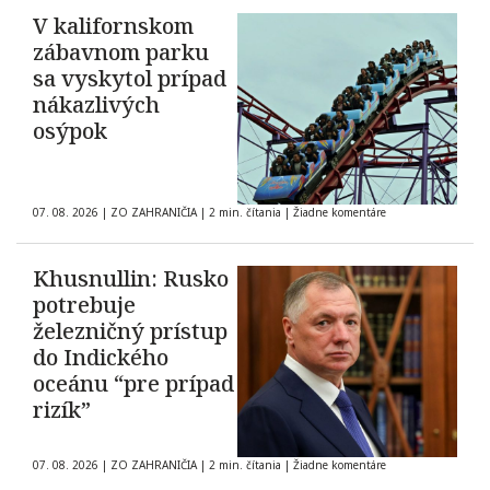
V kalifornskom
zábavnom parku
sa vyskytol prípad
nákazlivých
osýpok
07. 08. 2026
|
ZO ZAHRANIČIA
|
2 min. čítania
|
Žiadne komentáre
Khusnullin: Rusko
potrebuje
železničný prístup
do Indického
oceánu “pre prípad
rizík”
07. 08. 2026
|
ZO ZAHRANIČIA
|
2 min. čítania
|
Žiadne komentáre