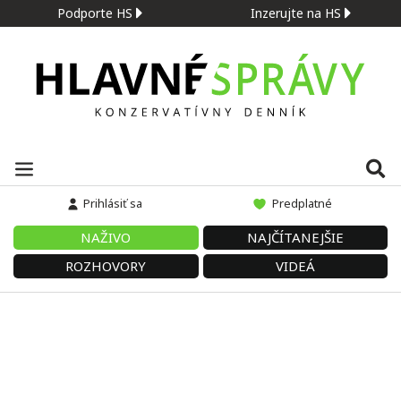
Podporte HS
Inzerujte na HS
Prihlásiť sa
Predplatné
NAŽIVO
NAJČÍTANEJŠIE
ROZHOVORY
VIDEÁ