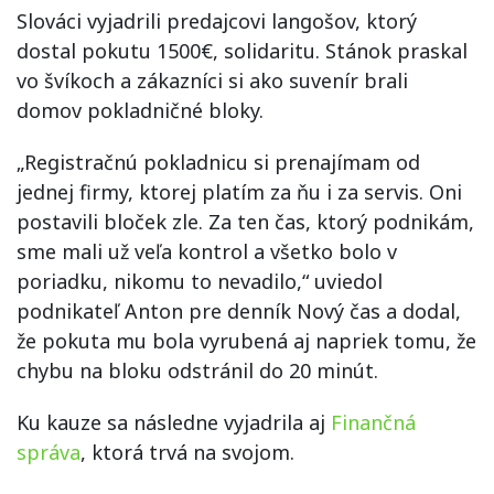
Slováci vyjadrili predajcovi langošov, ktorý
dostal pokutu 1500€, solidaritu. Stánok praskal
vo švíkoch a zákazníci si ako suvenír brali
domov pokladničné bloky.
„Registračnú pokladnicu si prenajímam od
jednej firmy, ktorej platím za ňu i za servis. Oni
postavili bloček zle. Za ten čas, ktorý podnikám,
sme mali už veľa kontrol a všetko bolo v
poriadku, nikomu to nevadilo,“ uviedol
podnikateľ Anton pre denník Nový čas a dodal,
že pokuta mu bola vyrubená aj napriek tomu, že
chybu na bloku odstránil do 20 minút.
Ku kauze sa následne vyjadrila aj
Finančná
správa
, ktorá trvá na svojom.