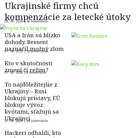
Ukrajinské firmy chcú
kompenzácie za letecké útoky
08. 08. 2026 |
46 komentárov
USA a Irán sú blízko
dohody. Bessent
naznačil možný zlom
07. 08. 2026 |
18 komentárov
Kto v skutočnosti
zmení čí režim?
07. 08. 2026 |
8 komentárov
To najdôležitejšie z
Ukrajiny – Rusi
blokujú prístavy, EÚ
blokuje vývoz
kvótami, sťažujú sa
Ukrajinci
07. 08. 2026 |
26 komentárov
Hackeri odhalili, kto