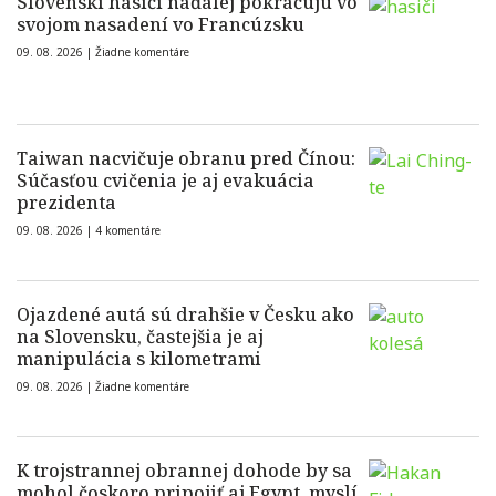
Slovenskí hasiči naďalej pokračujú vo
svojom nasadení vo Francúzsku
09. 08. 2026 |
Žiadne komentáre
Taiwan nacvičuje obranu pred Čínou:
Súčasťou cvičenia je aj evakuácia
prezidenta
09. 08. 2026 |
4 komentáre
Ojazdené autá sú drahšie v Česku ako
na Slovensku, častejšia je aj
manipulácia s kilometrami
09. 08. 2026 |
Žiadne komentáre
K trojstrannej obrannej dohode by sa
mohol čoskoro pripojiť aj Egypt, myslí