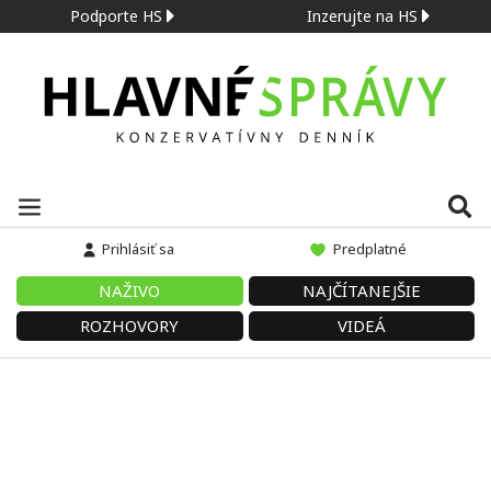
Podporte HS
Inzerujte na HS
Prihlásiť sa
Predplatné
NAŽIVO
NAJČÍTANEJŠIE
ROZHOVORY
VIDEÁ