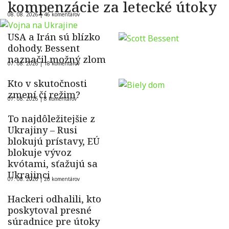
kompenzácie za letecké útoky
08. 08. 2026 |
46 komentárov
USA a Irán sú blízko
dohody. Bessent
naznačil možný zlom
07. 08. 2026 |
18 komentárov
Kto v skutočnosti
zmení čí režim?
07. 08. 2026 |
8 komentárov
To najdôležitejšie z
Ukrajiny – Rusi
blokujú prístavy, EÚ
blokuje vývoz
kvótami, sťažujú sa
Ukrajinci
07. 08. 2026 |
26 komentárov
Hackeri odhalili, kto
poskytoval presné
súradnice pre útoky