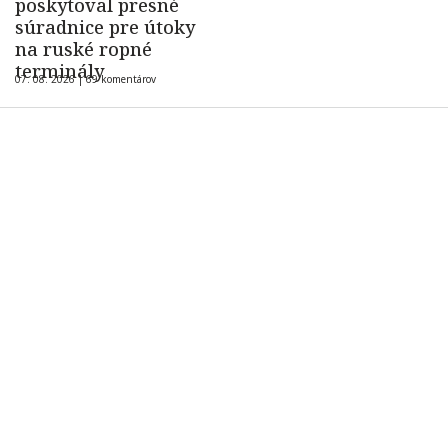
poskytoval presné
súradnice pre útoky
na ruské ropné
terminály
07. 08. 2026 |
69 komentárov