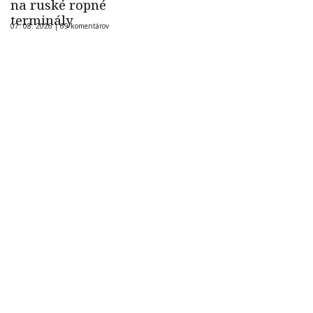
na ruské ropné
terminály
07. 08. 2026 |
69 komentárov