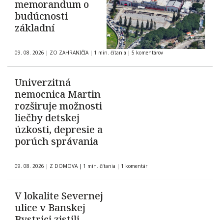
memorandum o
budúcnosti
základní
09. 08. 2026
|
ZO ZAHRANIČIA
|
1 min. čítania
|
5 komentárov
Univerzitná
nemocnica Martin
rozširuje možnosti
liečby detskej
úzkosti, depresie a
porúch správania
09. 08. 2026
|
Z DOMOVA
|
1 min. čítania
|
1 komentár
V lokalite Severnej
ulice v Banskej
Bystrici zistili