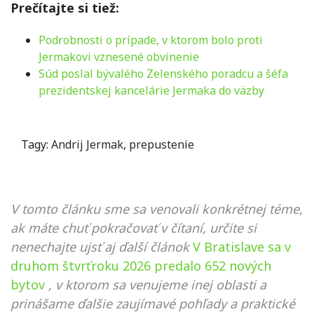
Prečítajte si tiež:
Podrobnosti o prípade, v ktorom bolo proti
Jermakovi vznesené obvinenie
Súd poslal bývalého Zelenského poradcu a šéfa
prezidentskej kancelárie Jermaka do väzby
Tagy:
Andrij Jermak
,
prepustenie
V tomto článku sme sa venovali konkrétnej téme,
ak máte chuť pokračovať v čítaní, určite si
nenechajte ujsť aj ďalší článok
V Bratislave sa v
druhom štvrťroku 2026 predalo 652 nových
bytov
, v ktorom sa venujeme inej oblasti a
prinášame ďalšie zaujímavé pohľady a praktické