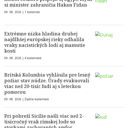
si minister zahraničia Hakan Fidan
09. 08. 2026 |
1 komentár
Extrémne nízka hladina druhej
najdlhšej európskej rieky odhalila
vraky nacistických lodí aj mamutie
kosti
09. 08. 2026 |
4 komentáre
Britská Kolumbia vyhlásila pre lesný
požiar stav núdze. Úrady evakuovali
viac než 20-tisíc ľudí aj s leteckou
pomocou
09. 08. 2026 |
Žiadne komentáre
Pri pobreží Sicílie našli viac než 2-
tisícročný vrak rímskej lode so
stovkami zachovaných amfor