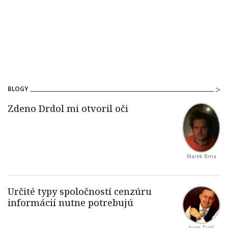
BLOGY
Marek Brna
Juraj Tušš