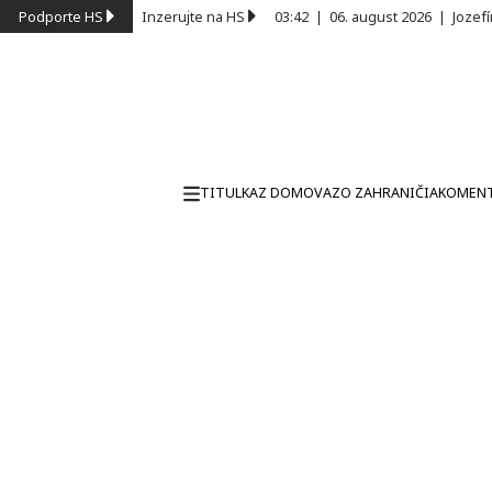
Podporte HS
Inzerujte na HS
03:42
|
06. august 2026
|
Jozef
TITULKA
Z DOMOVA
ZO ZAHRANIČIA
KOMEN