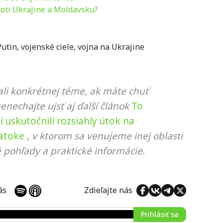
roti Ukrajine a Moldavsku?
Putin
,
vojenské ciele
,
vojna na Ukrajine
li konkrétnej téme, ak máte chuť
nenechajte ujsť aj ďalší článok
To
si uskutočnili rozsiahly útok na
Zatoke
, v ktorom sa venujeme inej oblasti
 pohľady a praktické informácie.
 nás
Zdieľajte nás
Prihlásiť sa