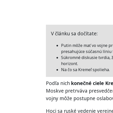
V článku sa dočítate:
Putin môže mať vo vojne pro
presahujúce súčasnú líniu 
Súkromné diskusie tvrdia, ž
horizont.
Na čo sa Kremeľ spolieha.
Podľa nich
konečné ciele Kre
Moskve pretrváva presvedčen
vojny môže postupne oslabov
Hoci sa ruské vedenie verej