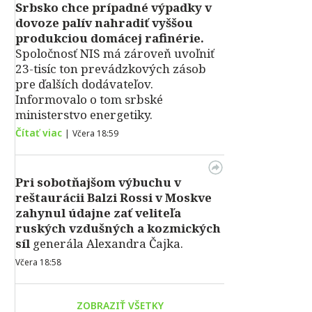
Srbsko chce prípadné výpadky v
dovoze palív nahradiť vyššou
produkciou domácej rafinérie.
Spoločnosť NIS má zároveň uvoľniť
23-tisíc ton prevádzkových zásob
pre ďalších dodávateľov.
Informovalo o tom srbské
ministerstvo energetiky.
Čítať viac
|
Včera 18:59
Pri sobotňajšom výbuchu v
reštaurácii Balzi Rossi v Moskve
zahynul údajne zať veliteľa
ruských vzdušných a kozmických
síl
generála Alexandra Čajka.
Včera 18:58
ZOBRAZIŤ VŠETKY