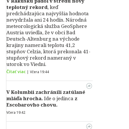
V Rakúsku padol v stredu nový
teplotný rekord
, keď
predchádzajúca najvyššia hodnota
nevydržala ani 24 hodín. Národná
meteorologická služba GeoSphere
Austria uviedla, že v obci Bad
Deutsch-Altenburg na východe
krajiny namerali teplotu 41,2
stupňov Celzia, ktorá prekonala 41-
stupňový rekord nameraný v
utorok vo Viedni.
Čítať viac
|
Včera 19:44
V Kolumbii zachránili zatúlané
mláďa hrocha.
Ide o jedinca
z
Escobarovho chovu.
Včera 19:42