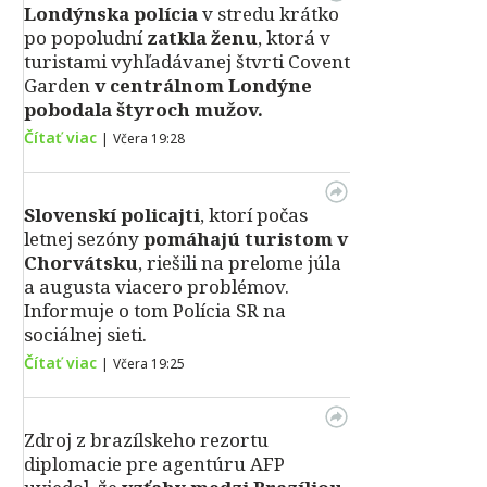
Londýnska polícia
v stredu krátko
po popoludní
zatkla ženu
, ktorá v
turistami vyhľadávanej štvrti Covent
Garden
v centrálnom Londýne
pobodala štyroch mužov.
Čítať viac
|
Včera 19:28
Slovenskí policajti
, ktorí počas
letnej sezóny
pomáhajú turistom v
Chorvátsku
, riešili na prelome júla
a augusta viacero problémov.
Informuje o tom Polícia SR na
sociálnej sieti.
Čítať viac
|
Včera 19:25
Zdroj z brazílskeho rezortu
diplomacie pre agentúru AFP