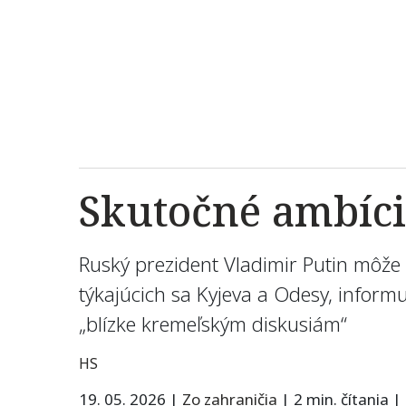
Skutočné ambíci
Ruský prezident Vladimir Putin môže m
týkajúcich sa Kyjeva a Odesy, inform
„blízke kremeľským diskusiám“
HS
19. 05. 2026
|
Zo zahraničia
|
2 min. čítania
|