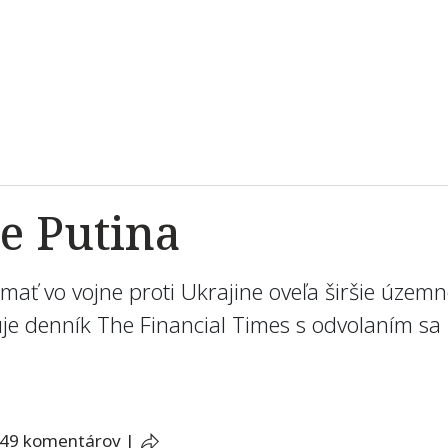
e Putina
ať vo vojne proti Ukrajine oveľa širšie územné
uje denník The Financial Times s odvolaním sa
49 komentárov
|