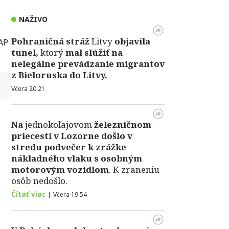
NAŽIVO
Pohraničná stráž
Litvy
objavila
 AP
tunel,
ktorý
mal slúžiť na
nelegálne prevádzanie migrantov
z Bieloruska do Litvy.
↻
Včera 20:21
Na
jednokoľajovom
železničnom
priecestí v Lozorne došlo v
stredu podvečer k zrážke
nákladného vlaku s osobným
motorovým vozidlom
. K zraneniu
osôb nedošlo.
Čítať viac
|
Včera 19:54