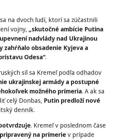
a na dvoch ľudí, ktorí sa zúčastnili
ení vojny,
„skutočné ambície Putina
upevnení nadvlády nad Ukrajinou
y zahŕňalo obsadenie Kyjeva a
prístavu Odesa“
.
uských síl sa Kremeľ podľa odhadov
nie ukrajinskej armády a postupné
éhokoľvek možného prímeria
. A ak sa
diť celý Donbas,
Putin predloží nové
ritský denník.
potvrdzuje
. Kremeľ v poslednom čase
e pripravený na prímerie
v prípade