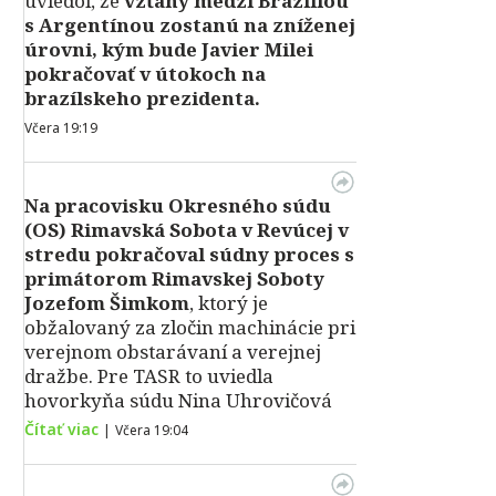
uviedol, že
vzťahy medzi Brazíliou
s Argentínou zostanú na zníženej
úrovni, kým bude Javier Milei
pokračovať v útokoch na
brazílskeho prezidenta.
Včera 19:19
Na pracovisku Okresného súdu
(OS) Rimavská Sobota v Revúcej v
stredu pokračoval súdny proces s
primátorom Rimavskej Soboty
Jozefom Šimkom
, ktorý je
obžalovaný za zločin machinácie pri
verejnom obstarávaní a verejnej
dražbe. Pre TASR to uviedla
hovorkyňa súdu Nina Uhrovičová
Čítať viac
|
Včera 19:04