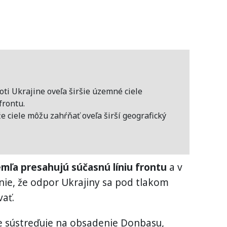
ti Ukrajine oveľa širšie územné ciele
frontu.
e ciele môžu zahŕňať oveľa širší geografický
mľa presahujú súčasnú líniu frontu
a v
ie, že odpor Ukrajiny sa pod tlakom
ať.
ne sústreďuje na obsadenie Donbasu,