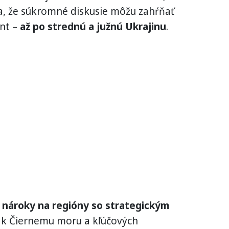
a, že súkromné diskusie môžu zahŕňať
ont –
až po strednú a južnú Ukrajinu
.
e nároky na regióny so strategickým
u k Čiernemu moru a kľúčových