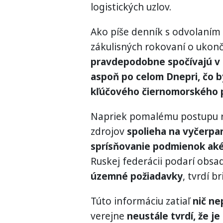
logistických uzlov.
Ako píše denník s odvolaním s
zákulisných rokovaní o ukonč
pravdepodobne spočívajú v 
aspoň po celom Dnepri, čo b
kľúčového čiernomorského 
Napriek pomalému postupu r
zdrojov
spolieha na vyčerpa
sprísňovanie podmienok ak
Ruskej federácii podarí obsa
územné požiadavky
, tvrdí b
Túto informáciu zatiaľ
nič ne
verejne
neustále tvrdí, že j