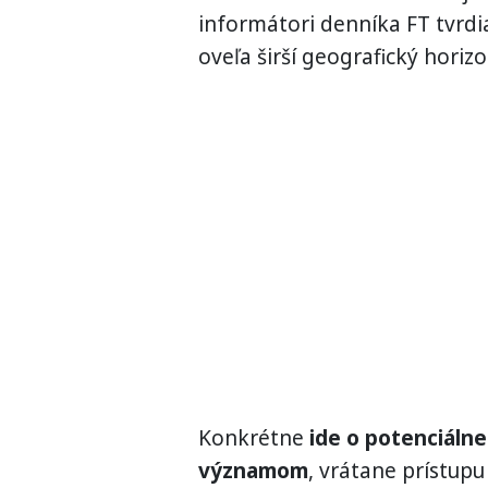
informátori denníka FT tvrdi
oveľa širší geografický horiz
Konkrétne
ide o potenciáln
významom
, vrátane prístup