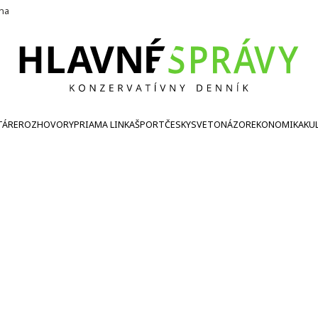
ína
TÁRE
ROZHOVORY
PRIAMA LINKA
ŠPORT
ČESKY
SVETONÁZOR
EKONOMIKA
KU