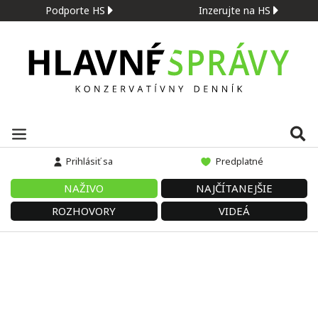
Podporte HS
Inzerujte na HS
Prihlásiť sa
Predplatné
NAŽIVO
NAJČÍTANEJŠIE
ROZHOVORY
VIDEÁ