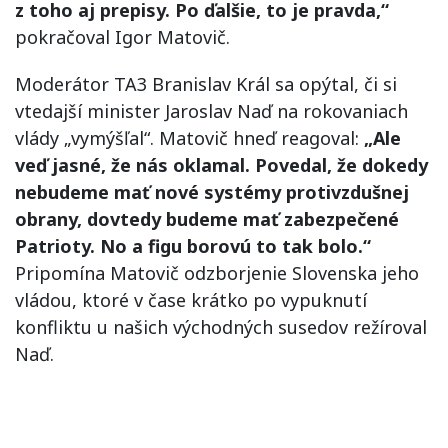
z toho aj prepisy. Po ďalšie, to je pravda,“
pokračoval Igor Matovič.
Moderátor TA3 Branislav Král sa opýtal, či si
vtedajší minister Jaroslav Naď na rokovaniach
vlády „vymýšľal“. Matovič hneď reagoval:
„Ale
veď jasné, že nás oklamal. Povedal, že dokedy
nebudeme mať nové systémy protivzdušnej
obrany, dovtedy budeme mať zabezpečené
Patrioty. No a figu borovú to tak bolo.“
Pripomína Matovič odzborjenie Slovenska jeho
vládou, ktoré v čase krátko po vypuknutí
konfliktu u našich východných susedov režíroval
Naď.