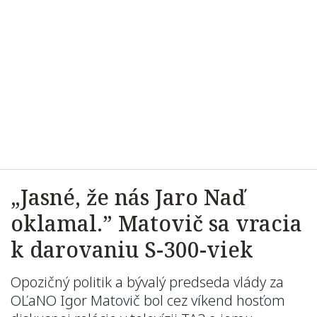
„Jasné, že nás Jaro Naď
oklamal.” Matovič sa vracia
k darovaniu S-300-viek
Opozičný politik a bývalý predseda vlády za
OĽaNO Igor Matovič bol cez víkend hosťom