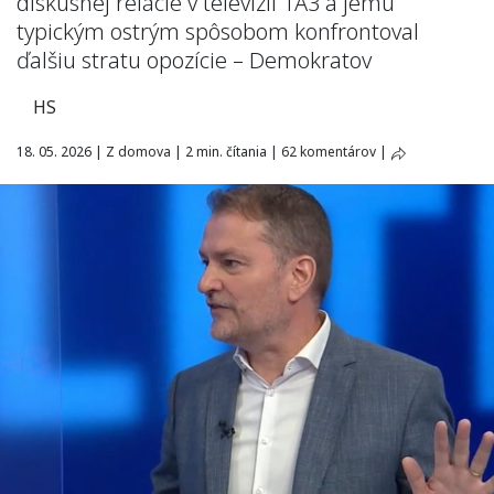
diskusnej relácie v televízii TA3 a jemu
typickým ostrým spôsobom konfrontoval
ďalšiu stratu opozície – Demokratov
HS
18. 05. 2026
|
Z domova
|
2 min. čítania
|
62 komentárov
|