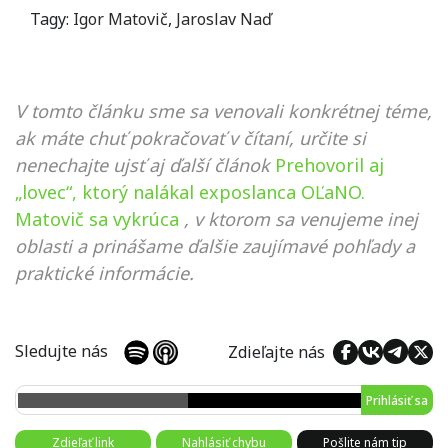
Tagy:
Igor Matovič
,
Jaroslav Naď
V tomto článku sme sa venovali konkrétnej téme,
ak máte chuť pokračovať v čítaní, určite si
nenechajte ujsť aj ďalší článok
Prehovoril aj
„lovec“, ktorý nalákal exposlanca OĽaNO.
Matovič sa vykrúca
, v ktorom sa venujeme inej
oblasti a prinášame ďalšie zaujímavé pohľady a
praktické informácie.
Sledujte nás
Zdieľajte nás
Prihlásiť sa
Zdieľať link
Nahlásiť chybu
Pošlite nám tip