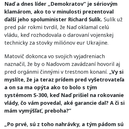
Naď a dnes líder „Demokratov“ je sériovým
klamárom, ako to v minulosti prezentoval
ďalší jeho spoluminister Richard Sulík.
Sulík už
pred pár rokmi tvrdil, že Naď oklamal celú
vládu, keď rozhodovala o darovaní vojenskej
technicky za stovky miliónov eur Ukrajine.
Matovič dokonca vo svojich vyjadreniach
naznačil, že by o Naďovom zavádzaní hovoril aj
pred orgánmi činnými v trestnom konaní.
„Vy si
myslíte, že ja teraz prídem pred vyšetrovateľa
a on sa ma opýta ako to bolo s tým
systémom S-300, keď Naď prišiel na rokovanie
vlády, čo vám povedal, aké garancie dal? A či si
mám vymýšľať, preboha?”
„Po prvé, sú z toho nahrávky, a tým pádom sú