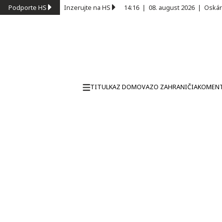
Podporte HS
Inzerujte na HS
14:16
|
08. august 2026
|
Oskár
TITULKA
Z DOMOVA
ZO ZAHRANIČIA
KOMEN