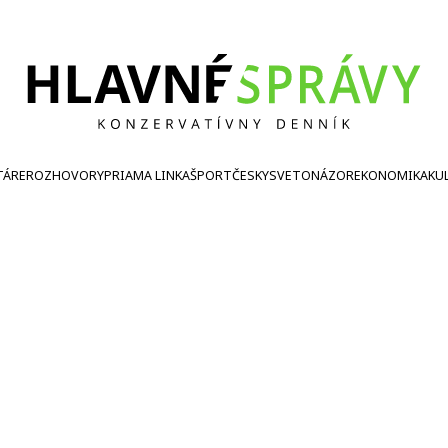
TÁRE
ROZHOVORY
PRIAMA LINKA
ŠPORT
ČESKY
SVETONÁZOR
EKONOMIKA
KU