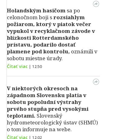
Holandským hasičom
sa po
celonočnom boji s
rozsiahlym
požiarom, ktorý v piatok večer
vypukol v recyklačnom závode v
blízkosti Rotterdamského
prístavu, podarilo dostať
plamene pod kontrolu,
oznámili v
sobotu miestne úrady.
Čítať viac
|
12:50
V niektorých okresoch na
západnom Slovensku platia v
sobotu popoludní výstrahy
prvého stupňa pred vysokými
teplotami.
Slovenský
hydrometeorologický ústav (SHMÚ)
o tom informuje na webe.
Čítať viac
|
12:02