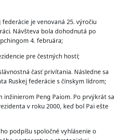
 federácie je venovaná 25. výročiu
práci. Návšteva bola dohodnutá po
-pchingom 4. februára;
ezidencie pre čestných hostí;
slávnostná časť privítania. Následne sa
nta Ruskej federácie s čínskym lídrom;
ym inžinierom Peng Paiom. Po prvýkrát sa
rezidenta v roku 2000, keď bol Pai ešte
ného podpíšu spoločné vyhlásenie o