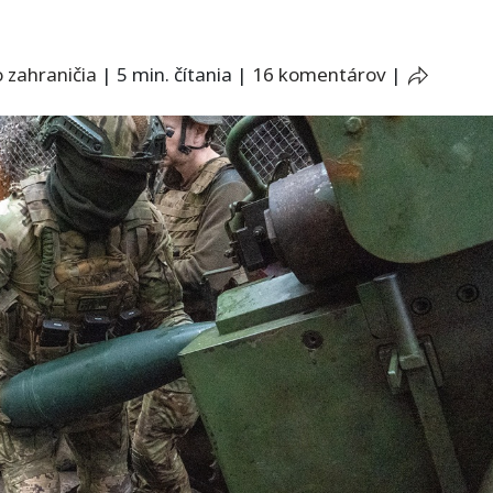
 zahraničia
|
5 min. čítania
|
16 komentárov
|