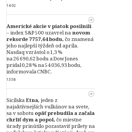
14:02
Americké akcie v piatok posilnili
– index S&P 500 uzavrel na
novom
rekorde 7757,64 bodu,
čo znamená
jeho najlepší týždeň od apríla.
Nasdaq vzrástol o 1,3 %
na 26 690,62 bodu a Dow Jones
pridal 0,28 % na 54 036,93 bodu,
informovala CNBC.
13:58
Sicílska
Etna,
jeden z
najaktívnejších vulkánov na svete,
sa v sobotu
opäť prebudila a začala
chrliť dym a popol,
čo miestne
úrady prinútilo pozastaviť prílety na