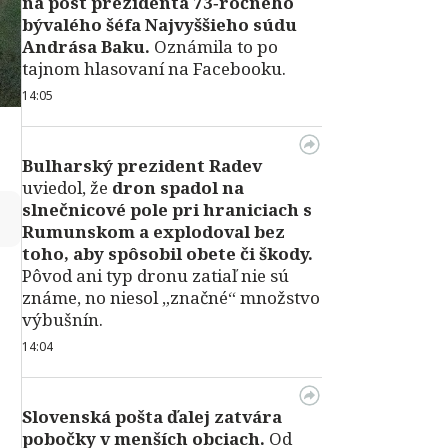
na post prezidenta 73‑ročného
bývalého šéfa Najvyššieho súdu
Andrása Baku.
Oznámila to po
tajnom hlasovaní na Facebooku.
14:05
Bulharský prezident Radev
uviedol, že
dron spadol na
slnečnicové pole pri hraniciach s
↻
Rumunskom a explodoval bez
toho, aby spôsobil obete či škody.
Pôvod ani typ dronu zatiaľ nie sú
známe, no niesol „značné“ množstvo
výbušnín.
14:04
Slovenská pošta ďalej zatvára
pobočky v menších obciach.
Od