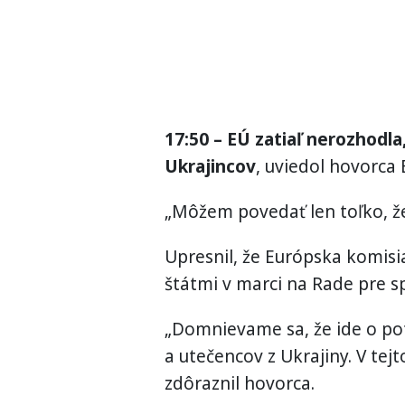
17:50 – EÚ zatiaľ nerozhodl
Ukrajincov
, uviedol hovorca
„Môžem povedať len toľko, ž
Upresnil, že Európska komisia
štátmi v marci na Rade pre sp
„Domnievame sa, že ide o pot
a utečencov z Ukrajiny. V tej
zdôraznil hovorca.