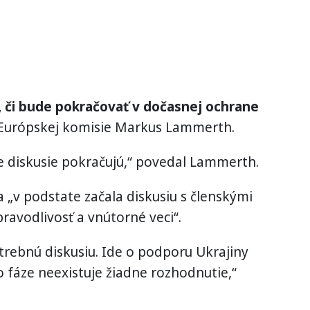
a, či bude pokračovať v dočasnej ochrane
 Európskej komisie Markus Lammerth.
e diskusie pokračujú,“ povedal Lammerth.
 „v podstate začala diskusiu s členskými
ravodlivosť a vnútorné veci“.
rebnú diskusiu. Ide o podporu Ukrajiny
to fáze neexistuje žiadne rozhodnutie,“