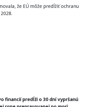
movala, že EÚ môže predĺžiť ochranu
 2028.
o financií predĺži o 30 dní vypršanú
kej rope prepravovanej po mori
,