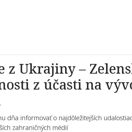
ie z Ukrajiny – Zelens
osti z účasti na vývo
a
u dňa informovať o najdôležitejších udalostia
alších zahraničných médií