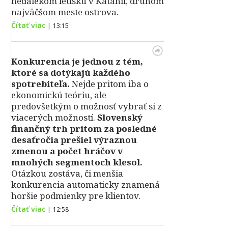
neďalekom letisku v Katánii, druhom
najväčšom meste ostrova.
Čítať viac
|
13:15
Konkurencia je jednou z tém,
ktoré sa dotýkajú každého
spotrebiteľa.
Nejde pritom iba o
ekonomickú teóriu, ale
predovšetkým o možnosť vybrať si z
viacerých možností.
Slovenský
finančný trh pritom za posledné
desaťročia prešiel výraznou
zmenou a počet hráčov v
mnohých segmentoch klesol.
Otázkou zostáva, či menšia
konkurencia automaticky znamená
horšie podmienky pre klientov.
Čítať viac
|
12:58