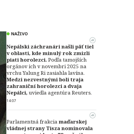
NAŽIVO
Nepálski záchranári našli päť tiel
v oblasti, kde minulý rok zmizli
piati horolezci.
Podľa tamojších
orgánov ich v novembri 2025 na
vrchu Yalung Ri zasiahla lavína.
Medzi nezvestnými boli traja
zahraniční horolezci a dvaja
Nepálci,
uviedla agentúra Reuters.
14:07
Parlamentná frakcia
maďarskej
vládnej strany Tisza nominovala