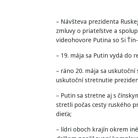
– Návšteva prezidenta Ruskej
zmluvy o priateľstve a spolu
videohovore Putina so Si Ťin
– 19. mája sa Putin vydá do r
– ráno 20. mája sa uskutoční 
uskutoční stretnutie prezide
– Putin sa stretne aj s čínsk
stretli počas cesty ruského p
dieťa;
– lídri oboch krajín okrem i