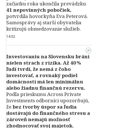
začiatku roka ukončila prevádzku
41 nepovinných pobočiek,
potvrdila hovorkyňa Eva Peterová.
Samosprávy aj starší obyvatelia
kritizujú obmedzovanie služieb.
14:02
Investovaniu na Slovensku bráni
nielen strach z rizika. Až 40 %
ľudí tvrdí, že nemá z čoho
investovať, a rovnaký podiel
domácností má len minimálnu
alebo žiadnu finančnú rezervu.
Podľa prieskumu Across Private
Investments odborníci upozorňujú,
že
bez tvorby úspor sa ľudia
dostávajú do finančného stresu a
zároveň nemajú možnosť
zhodnocovať svoj majetok.