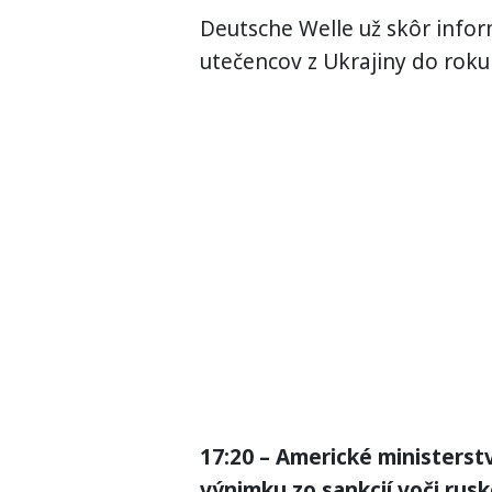
Deutsche Welle už skôr infor
utečencov z Ukrajiny do roku
17:20 – Americké ministerstv
výnimku zo sankcií voči rus