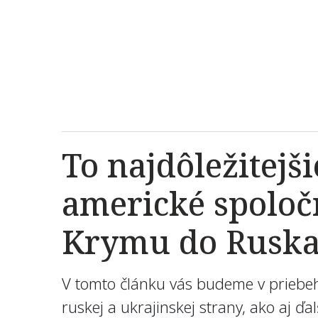
To najdôležitejš
americké spoločn
Krymu do Rusk
V tomto článku vás budeme v priebeh
ruskej a ukrajinskej strany, ako aj ď