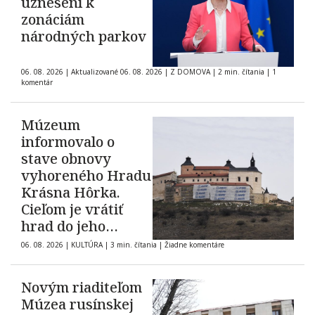
uznesení k
zonáciám
národných parkov
06. 08. 2026
|
Aktualizované 06. 08. 2026
|
Z DOMOVA
|
2 min. čítania
|
1
komentár
Múzeum
informovalo o
stave obnovy
vyhoreného Hradu
Krásna Hôrka.
Cieľom je vrátiť
hrad do jeho
pôvodnej podoby z
06. 08. 2026
|
KULTÚRA
|
3 min. čítania
|
Žiadne komentáre
roku 1903
Novým riaditeľom
Múzea rusínskej