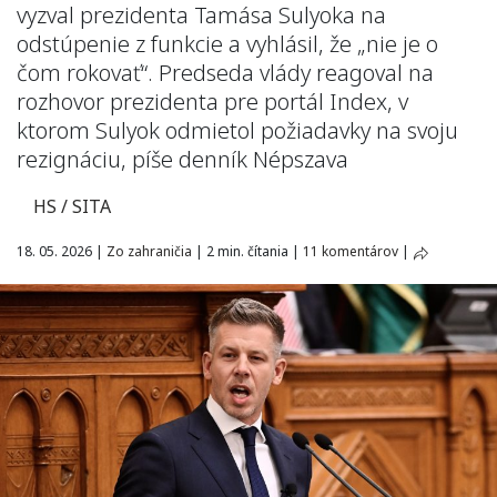
vyzval prezidenta Tamása Sulyoka na
odstúpenie z funkcie a vyhlásil, že „nie je o
čom rokovať“. Predseda vlády reagoval na
rozhovor prezidenta pre portál Index, v
ktorom Sulyok odmietol požiadavky na svoju
rezignáciu, píše denník Népszava
HS / SITA
18. 05. 2026
|
Zo zahraničia
|
2 min. čítania
|
11 komentárov
|