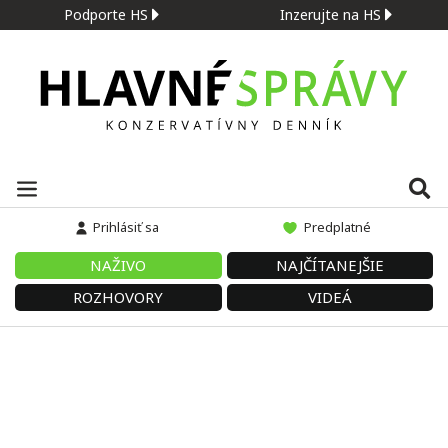
Podporte HS
Inzerujte na HS
Prihlásiť sa
Predplatné
NAŽIVO
NAJČÍTANEJŠIE
ROZHOVORY
VIDEÁ