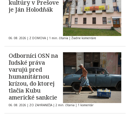
kultúry v Prešove
je Ján Holodňák
06. 08. 2026
|
Z DOMOVA
|
1 min. čítania
|
Žiadne komentáre
Odborníci OSN na
ľudské práva
varujú pred
humanitárnou
krízou, do ktorej
tlačia Kubu
americké sankcie
06. 08. 2026
|
ZO ZAHRANIČIA
|
2 min. čítania
|
1 komentár