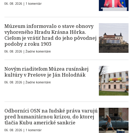
06. 08. 2026 |
1 komentár
Múzeum informovalo o stave obnovy
vyhoreného Hradu Krásna Hôrka.
Cieľom je vrátiť hrad do jeho pôvodnej
podoby z roku 1903
06. 08. 2026 |
Žiadne komentáre
Novým riaditeľom Múzea rusínskej
kultúry v Prešove je Ján Holodňák
06. 08. 2026 |
Žiadne komentáre
Odborníci OSN na ľudské práva varujú
pred humanitárnou krízou, do ktorej
tlačia Kubu americké sankcie
06. 08. 2026 |
1 komentár