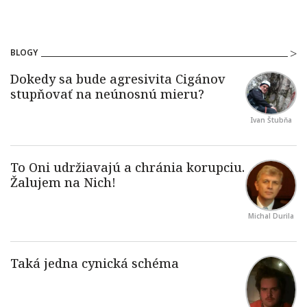
BLOGY
Ivan Štubňa
Michal Durila