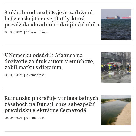
Štokholm odovzdá Kyjevu zadržanú
loď z ruskej tieňovej flotily, ktorá
prevážala ukradnuté ukrajinské obilie
06. 08. 2026 |
11 komentárov
V Nemecku odsúdili Afganca na
doživotie za útok autom v Mníchove,
zabil matku s dieťaťom
06. 08. 2026 |
2 komentáre
Rumunsko pokračuje v mimoriadnych
zásahoch na Dunaji, chce zabezpečiť
prevádzku elektrárne Cernavodă
06. 08. 2026 |
3 komentáre