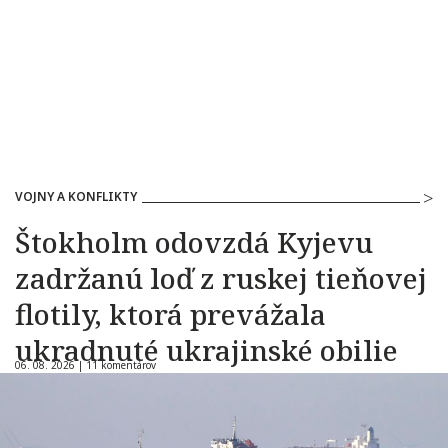
VOJNY A KONFLIKTY
Štokholm odovzdá Kyjevu
zadržanú loď z ruskej tieňovej
flotily, ktorá prevážala
ukradnuté ukrajinské obilie
06. 08. 2026 |
11 komentárov