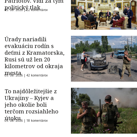
Patriotov. Vidí za tým
politický tlak
05. 08. 2026 |
22 komentárov
Úrady nariadili
evakuáciu rodín s
deťmi z Kramatorska,
Rusi sú už len 20
kilometrov od okraja
mesta
05. 08. 2026 |
42 komentárov
To najdôležitejšie z
Ukrajiny – Kyjev a
jeho okolie boli
terčom rozsiahleho
útoku
05. 08. 2026 |
18 komentárov