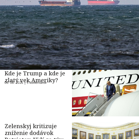
Kde je Trump a kde je
zlatý vek Ameriky?
06. 08. 2026 |
5 komentárov
Zelenskyj kritizuje
zníženie dodávok