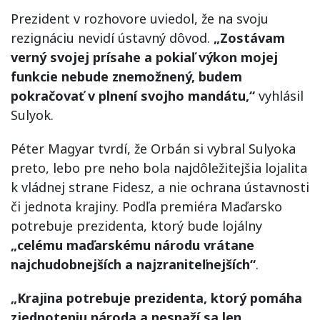
Prezident v rozhovore uviedol, že na svoju
rezignáciu nevidí ústavný dôvod.
„Zostávam
verný svojej prísahe a pokiaľ výkon mojej
funkcie nebude znemožnený, budem
pokračovať v plnení svojho mandátu,“
vyhlásil
Sulyok.
Péter Magyar tvrdí, že Orbán si vybral Sulyoka
preto, lebo pre neho bola najdôležitejšia lojalita
k vládnej strane Fidesz, a nie ochrana ústavnosti
či jednota krajiny. Podľa premiéra Maďarsko
potrebuje prezidenta, ktorý bude lojálny
„celému maďarskému národu vrátane
najchudobnejších a najzraniteľnejších“
.
„Krajina potrebuje prezidenta, ktorý pomáha
zjednoteniu národa a nesnaží sa len