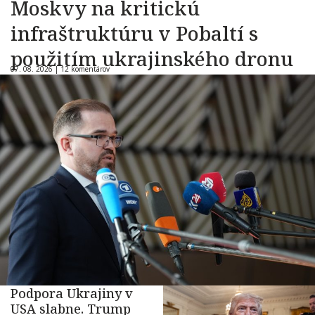
Moskvy na kritickú
infraštruktúru v Pobaltí s
použitím ukrajinského dronu
07. 08. 2026 |
12 komentárov
Podpora Ukrajiny v
USA slabne. Trump