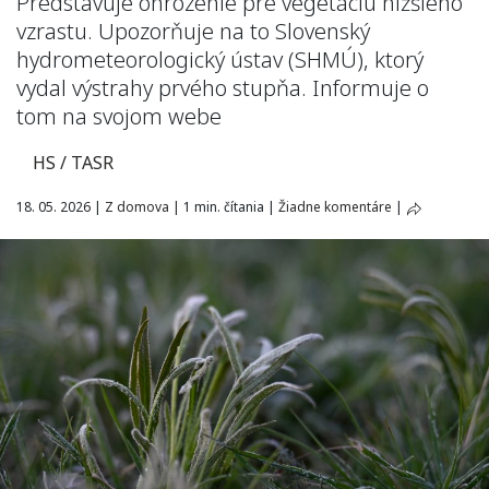
Predstavuje ohrozenie pre vegetáciu nižšieho
vzrastu. Upozorňuje na to Slovenský
hydrometeorologický ústav (SHMÚ), ktorý
vydal výstrahy prvého stupňa. Informuje o
tom na svojom webe
HS / TASR
18. 05. 2026
|
Z domova
|
1 min. čítania
|
Žiadne komentáre
|