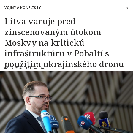
VOJNY A KONFLIKTY
Litva varuje pred
zinscenovaným útokom
Moskvy na kritickú
infraštruktúru v Pobaltí s
použitím ukrajinského dronu
07. 08. 2026 |
12 komentárov