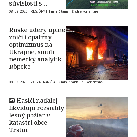
súvislosti s
automobilovými
08. 08. 2026
|
REGIÓNY
|
1 min. čítania
|
Žiadne komentáre
pretekmi
Ruské údery úplne
zničili opatrný
optimizmus na
Ukrajine, smúti
nemecký analytik
Röpcke
08. 08. 2026
|
ZO ZAHRANIČIA
|
2 min. čítania
|
58 komentárov
Hasiči naďalej
likvidujú rozsiahly
lesný požiar v
katastri obce
Trstín