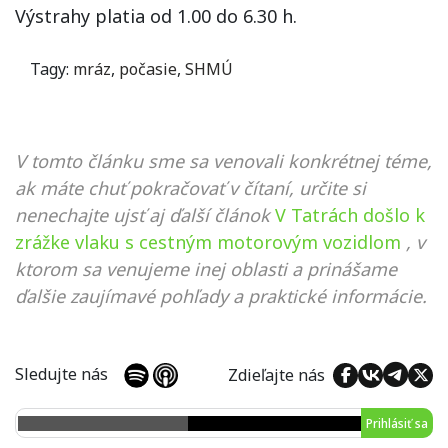
Výstrahy platia od 1.00 do 6.30 h.
Tagy:
mráz
,
počasie
,
SHMÚ
V tomto článku sme sa venovali konkrétnej téme,
ak máte chuť pokračovať v čítaní, určite si
nenechajte ujsť aj ďalší článok
V Tatrách došlo k
zrážke vlaku s cestným motorovým vozidlom
, v
ktorom sa venujeme inej oblasti a prinášame
ďalšie zaujímavé pohľady a praktické informácie.
Sledujte nás
Zdieľajte nás
Prihlásiť sa