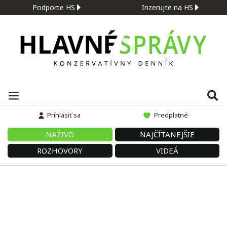
Podporte HS
Inzerujte na HS
Prihlásiť sa
Predplatné
NAŽIVO
NAJČÍTANEJŠIE
ROZHOVORY
VIDEÁ