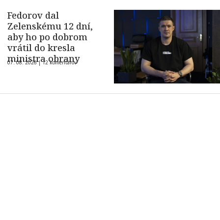
Fedorov dal
Zelenskému 12 dní,
aby ho po dobrom
vrátil do kresla
ministra obrany
07. 08. 2026 |
12 komentárov