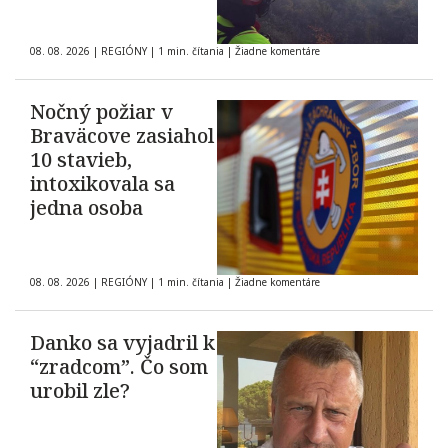
08. 08. 2026
|
REGIÓNY
|
1 min. čítania
|
Žiadne komentáre
Nočný požiar v
Braväcove zasiahol
10 stavieb,
intoxikovala sa
jedna osoba
08. 08. 2026
|
REGIÓNY
|
1 min. čítania
|
Žiadne komentáre
Danko sa vyjadril k
“zradcom”. Čo som
urobil zle?