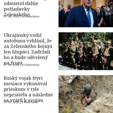
odmietol ďalšie
požiadavky
Zelenského
07. 08. 2026 |
50 komentárov
Ukrajinský vodič
autobusu vyhlásil, že
za Zelenského bojujú
len hlupáci. Zadržali
ho a bude odvelený
na front
07. 08. 2026 |
23 komentárov
Ruský vojak štyri
mesiace vykonával
prieskum v tyle
nepriateľa a následne
sa vrátil k svojim
07. 08. 2026 |
9 komentárov