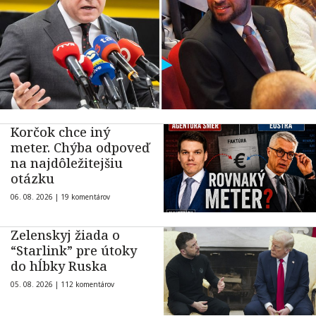
Korčok chce iný
meter. Chýba odpoveď
na najdôležitejšiu
otázku
06. 08. 2026 |
19 komentárov
Zelenskyj žiada o
“Starlink” pre útoky
do hĺbky Ruska
05. 08. 2026 |
112 komentárov