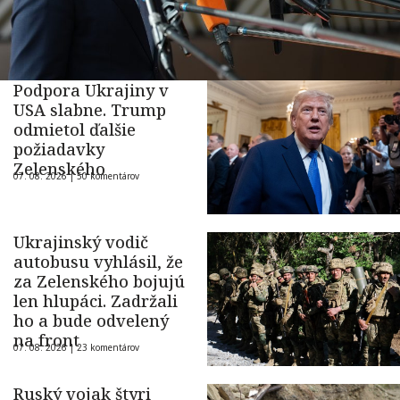
Podpora Ukrajiny v
USA slabne. Trump
odmietol ďalšie
požiadavky
Zelenského
07. 08. 2026 |
50 komentárov
Ukrajinský vodič
autobusu vyhlásil, že
za Zelenského bojujú
len hlupáci. Zadržali
ho a bude odvelený
na front
07. 08. 2026 |
23 komentárov
Ruský vojak štyri