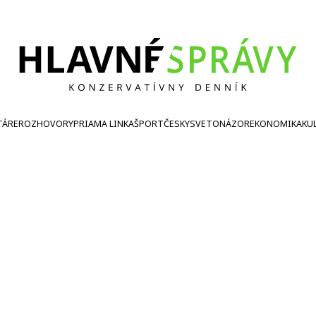
TÁRE
ROZHOVORY
PRIAMA LINKA
ŠPORT
ČESKY
SVETONÁZOR
EKONOMIKA
KU