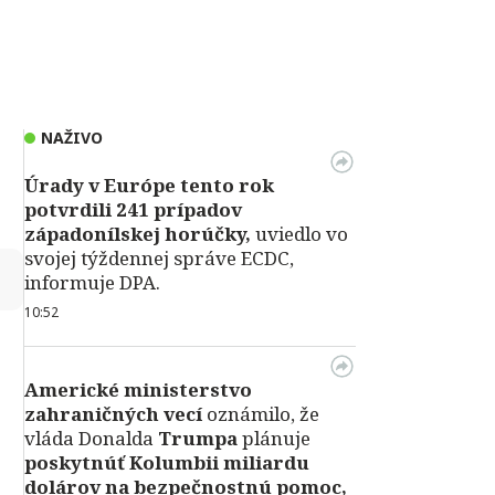
NAŽIVO
Úrady v Európe tento rok
potvrdili 241 prípadov
západonílskej horúčky,
uviedlo vo
svojej týždennej správe ECDC,
↻
informuje DPA.
10:52
Americké ministerstvo
zahraničných vecí
oznámilo, že
vláda Donalda
Trumpa
plánuje
poskytnúť Kolumbii miliardu
dolárov na bezpečnostnú pomoc,