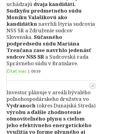
uchádzajú
dvaja kandidáti.
Sudkyňu predmetného súdu
Moniku Valašikovú ako
kandidátku
navrhli štyria sudcovia
NSS SR a Združenie sudcov
Slovenska.
Súčasného
podpredsedu súdu Mariána
Trenčana zase navrhlo jedenásť
sudcov NSS SR
a Sudcovská rada
Správneho súdu v Bratislave.
Čítať viac
|
09:39
Investor plánuje v areáli bývalého
poľnohospodárskeho družstva vo
Vydranoch
(okres Dunajská Streda)
výrobu a ďalšie zhodnotenie
obnoviteľného plynu s cieľom
jeho efektívneho energetického
využitia vo forme plynného aj