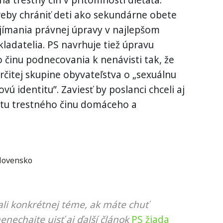
ha trestný čin v prítomnosti dieťaťa.
reby chrániť deti ako sekundárne obete
ijímania právnej úpravy v najlepšom
kladatelia. PS navrhuje tiež úpravu
 činu podnecovania k nenávisti tak, že
 určitej skupine obyvateľstva o „sexuálnu
ovú identitu”. Zaviesť by poslanci chceli aj
tu trestného činu domáceho a
lovensko
li konkrétnej téme, ak máte chuť
nenechajte ujsť aj ďalší článok
PS žiada