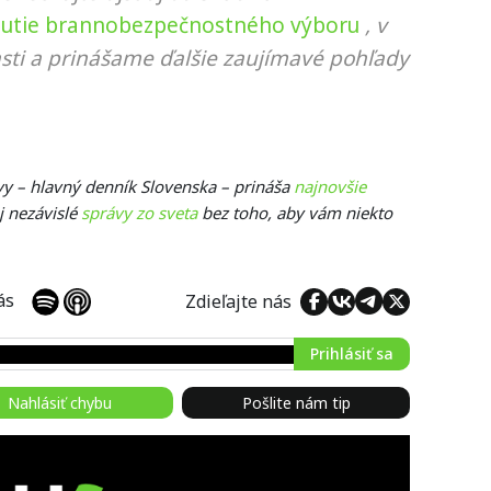
nutie brannobezpečnostného výboru
, v
sti a prinášame ďalšie zaujímavé pohľady
ávy – hlavný denník Slovenska – prináša
najnovšie
j nezávislé
správy zo sveta
bez toho, aby vám niekto
 nás
Zdieľajte nás
Prihlásiť sa
Nahlásiť chybu
Pošlite nám tip