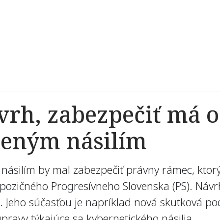
ávrh, zabezpečiť má 
eným násilím
silím by mal zabezpečiť právny rámec, ktor
opozičného Progresívneho Slovenska (PS). Návrh
. Jeho súčasťou je napríklad nová skutková po
úpravy týkajúce sa kybernetického násilia