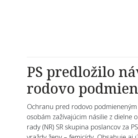
PS predložilo n
rodovo podmien
Ochranu pred rodovo podmieneným ná
osobám zažívajúcim násilie z dielne 
rady (NR) SR skupina poslancov za PS
vraždy ženy – femicídy. Obsahuje aj 