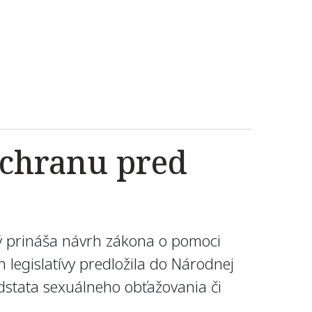
ochranu pred
ý prináša návrh zákona o pomoci
 legislatívy predložila do Národnej
dstata sexuálneho obťažovania či