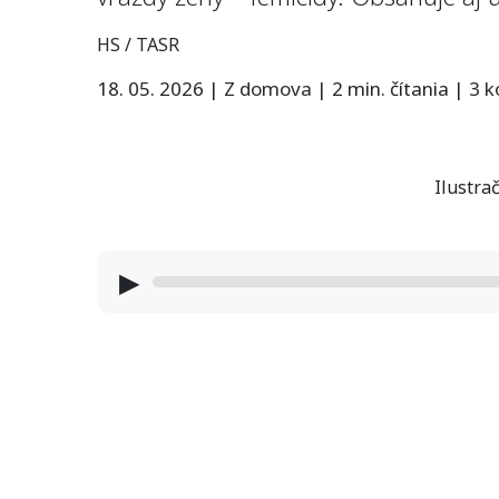
HS / TASR
18. 05. 2026
|
Z domova
|
2 min. čítania
|
3 
Ilustrač
▶