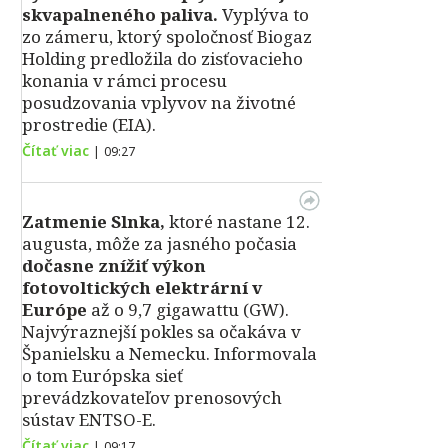
skvapalneného paliva.
Vyplýva to
zo zámeru, ktorý spoločnosť Biogaz
Holding predložila do zisťovacieho
konania v rámci procesu
posudzovania vplyvov na životné
prostredie (EIA).
Čítať viac
|
09:27
Zatmenie Slnka,
ktoré nastane 12.
augusta, môže za jasného počasia
dočasne znížiť výkon
fotovoltických elektrární v
Európe
až o 9,7 gigawattu (GW).
Najvýraznejší pokles sa očakáva v
Španielsku a Nemecku. Informovala
o tom Európska sieť
prevádzkovateľov prenosových
sústav ENTSO-E.
Čítať viac
|
09:17