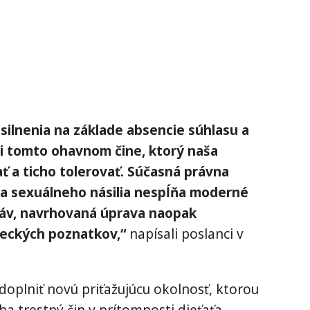
silnenia na základe absencie súhlasu a
i tomto ohavnom čine, ktorý naša
 a ticho tolerovať. Súčasná právna
a a sexuálneho násilia nespĺňa moderné
ráv, navrhovaná úprava naopak
eckých poznatkov,“
napísali poslanci v
doplniť novú priťažujúcu okolnosť, ktorou