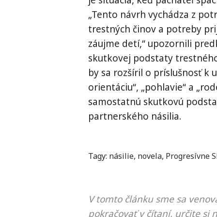
je situácia, keď páchateľ spác
„Tento návrh vychádza z pot
trestných činov a potreby pr
záujme detí,“ upozornili pred
skutkovej podstaty trestného
by sa rozšíril o príslušnosť k
orientáciu“, „pohlavie“ a „rod
samostatnú skutkovú podsta
partnerského násilia.
Tagy:
násilie
,
novela
,
Progresívne S
V tomto článku sme sa venova
pokračovať v čítaní, určite si 