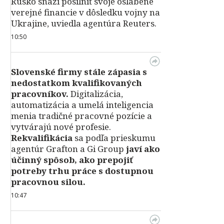
Rusko snaží posilniť svoje oslabené
verejné financie v dôsledku vojny na
Ukrajine, uviedla agentúra Reuters.
10:50
Slovenské firmy stále zápasia s
nedostatkom kvalifikovaných
pracovníkov.
Digitalizácia,
automatizácia a umelá inteligencia
menia tradičné pracovné pozície a
vytvárajú nové profesie.
Rekvalifikácia
sa podľa prieskumu
agentúr Grafton a Gi Group
javí ako
účinný spôsob, ako prepojiť
potreby trhu práce s dostupnou
pracovnou silou.
10:47