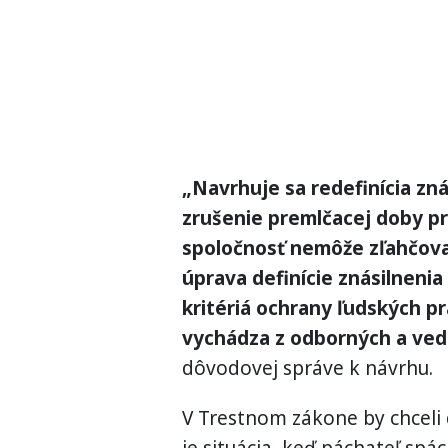
„Navrhuje sa redefinícia zná
zrušenie premlčacej doby pr
spoločnosť nemôže zľahčovať
úprava definície znásilneni
kritériá ochrany ľudských p
vychádza z odborných a ved
dôvodovej správe k návrhu.
V Trestnom zákone by chceli 