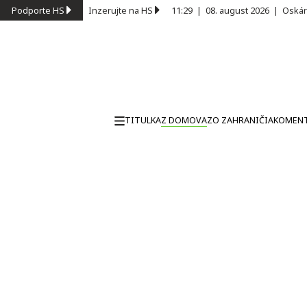
Podporte HS
Inzerujte na HS
11:29
|
08. august 2026
|
Oskár
TITULKA
Z DOMOVA
ZO ZAHRANIČIA
KOMEN