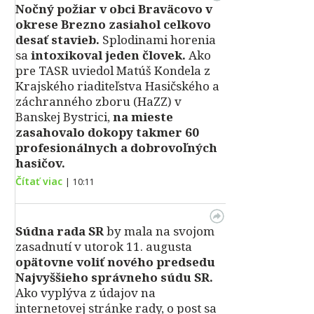
Nočný požiar v obci Braväcovo v
okrese Brezno zasiahol celkovo
desať stavieb.
Splodinami horenia
sa
intoxikoval jeden človek.
Ako
pre TASR uviedol Matúš Kondela z
Krajského riaditeľstva Hasičského a
záchranného zboru (HaZZ) v
Banskej Bystrici,
na mieste
zasahovalo dokopy takmer 60
profesionálnych a dobrovoľných
hasičov.
Čítať viac
|
10:11
Súdna rada SR
by mala na svojom
zasadnutí v utorok 11. augusta
opätovne voliť nového predsedu
Najvyššieho správneho súdu SR.
Ako vyplýva z údajov na
internetovej stránke rady, o post sa