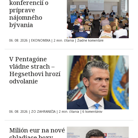
konferencií o
príprave
nájomného
bývania
06. 08. 2026
|
EKONOMIKA
|
2 min. čítania
|
Žiadne komentáre
V Pentagóne
vládne strach –
Hegsethovi hrozí
odvolanie
06. 08. 2026
|
ZO ZAHRANIČIA
|
2 min. čítania
|
6 komentárov
Milión eur na nové
chladiace boxy