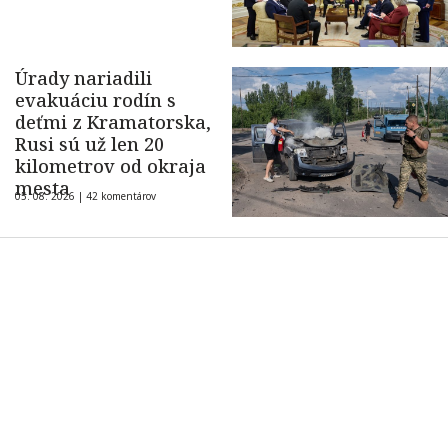
Úrady nariadili
evakuáciu rodín s
deťmi z Kramatorska,
Rusi sú už len 20
kilometrov od okraja
mesta
05. 08. 2026 |
42 komentárov