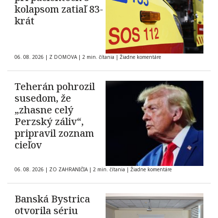
kolapsom zatiaľ 83-
krát
06. 08. 2026
|
Z DOMOVA
|
2 min. čítania
|
Žiadne komentáre
Teherán pohrozil
susedom, že
„zhasne celý
Perzský záliv“,
pripravil zoznam
cieľov
06. 08. 2026
|
ZO ZAHRANIČIA
|
2 min. čítania
|
Žiadne komentáre
Banská Bystrica
otvorila sériu