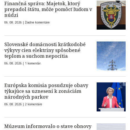
Finančná správa: Majetok, ktorý
prepadol štátu, môže pomôcť ľuďom v
núdzi
06. 08. 2026 |
Žiadne komentáre
Slovenské domácnosti krátkodobé
výkyvy cien elektriny spôsobené
teplom a suchom nepocítia
06. 08. 2026 |
1 komentár
Európska komisia posudzuje obavy
týkajúce sa uznesení k zonáciám
národných parkov
06. 08. 2026 |
2 komentáre
Múzeum informovalo o stave obnovy