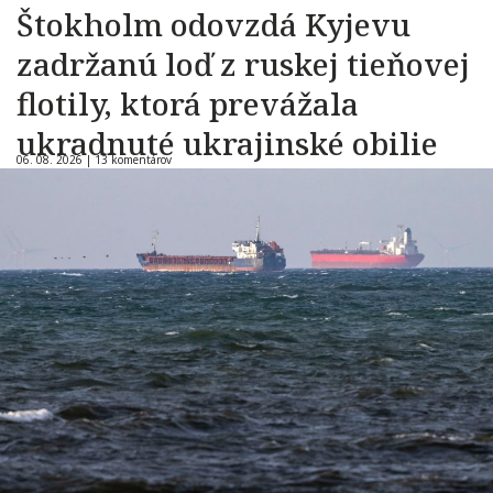
Štokholm odovzdá Kyjevu
zadržanú loď z ruskej tieňovej
flotily, ktorá prevážala
ukradnuté ukrajinské obilie
06. 08. 2026 |
13 komentárov