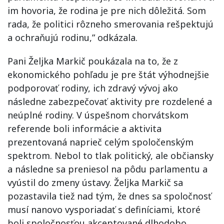
im hovoria, že rodina je pre nich dôležitá. Som
rada, že politici rôzneho smerovania rešpektujú
a ochraňujú rodinu,” odkázala.
Pani Željka Markič poukázala na to, že z
ekonomického pohľadu je pre štát výhodnejšie
podporovať rodiny, ich zdravý vývoj ako
následne zabezpečovať aktivity pre rozdelené a
neúplné rodiny. V úspešnom chorvátskom
referende boli informácie a aktivita
prezentovaná naprieč celým spoločenským
spektrom. Nebol to tlak politický, ale občiansky
a následne sa preniesol na pôdu parlamentu a
vyústil do zmeny ústavy. Željka Markič sa
pozastavila tiež nad tým, že dnes sa spoločnosť
musí nanovo vysporiadať s definíciami, ktoré
boli spoločnosťou akceptované dlhodobo.