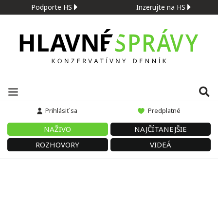
Podporte HS
Inzerujte na HS
Prihlásiť sa
Predplatné
NAŽIVO
NAJČÍTANEJŠIE
ROZHOVORY
VIDEÁ