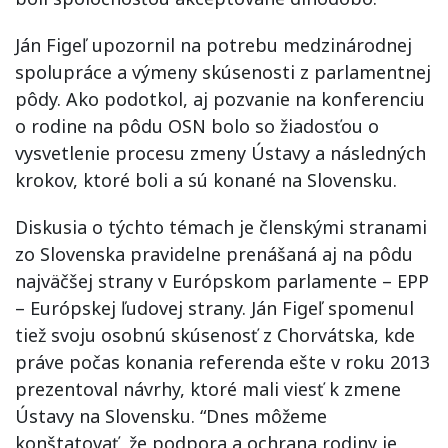
Ján Figeľ upozornil na potrebu medzinárodnej
spolupráce a výmeny skúsenosti z parlamentnej
pôdy. Ako podotkol, aj pozvanie na konferenciu
o rodine na pôdu OSN bolo so žiadosťou o
vysvetlenie procesu zmeny Ústavy a následných
krokov, ktoré boli a sú konané na Slovensku.
Diskusia o týchto témach je členskými stranami
zo Slovenska pravidelne prenášaná aj na pôdu
najväčšej strany v Európskom parlamente – EPP
– Európskej ľudovej strany. Ján Figeľ spomenul
tiež svoju osobnú skúsenosť z Chorvátska, kde
práve počas konania referenda ešte v roku 2013
prezentoval návrhy, ktoré mali viesť k zmene
Ústavy na Slovensku. “Dnes môžeme
konštatovať, že podpora a ochrana rodiny je