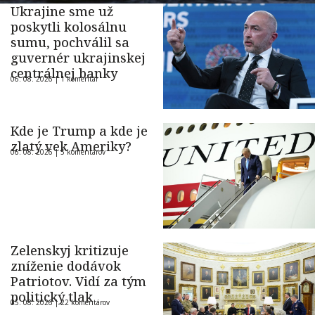
Ukrajine sme už
poskytli kolosálnu
sumu, pochválil sa
guvernér ukrajinskej
centrálnej banky
06. 08. 2026 |
1 komentár
Kde je Trump a kde je
zlatý vek Ameriky?
06. 08. 2026 |
5 komentárov
Zelenskyj kritizuje
zníženie dodávok
Patriotov. Vidí za tým
politický tlak
05. 08. 2026 |
22 komentárov