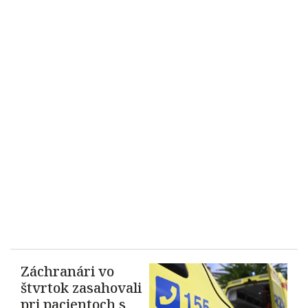
Záchranári vo
štvrtok zasahovali
pri pacientoch s