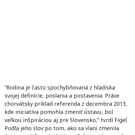
“Rodina je často spochybňovaná z hľadiska
svojej definície, poslania a postavenia. Práve
chorvátsky príklad referenda z decembra 2013,
kde iniciatíva pomohla zmeniť ústavu, bol
veľkou inšpiráciou aj pre Slovensko,” tvrdí Figeľ.
Podľa jeho slov po tom, ako sa vlani zmenila