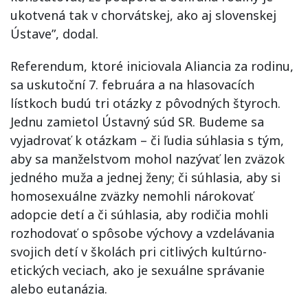
ukotvená tak v chorvátskej, ako aj slovenskej
Ústave”, dodal.
Referendum, ktoré iniciovala Aliancia za rodinu,
sa uskutoční 7. februára a na hlasovacích
lístkoch budú tri otázky z pôvodných štyroch.
Jednu zamietol Ústavný súd SR. Budeme sa
vyjadrovať k otázkam – či ľudia súhlasia s tým,
aby sa manželstvom mohol nazývať len zväzok
jedného muža a jednej ženy; či súhlasia, aby si
homosexuálne zväzky nemohli nárokovať
adopcie detí a či súhlasia, aby rodičia mohli
rozhodovať o spôsobe výchovy a vzdelávania
svojich detí v školách pri citlivých kultúrno-
etických veciach, ako je sexuálne správanie
alebo eutanázia.