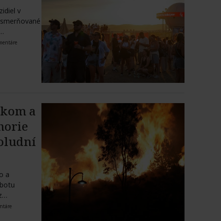
idiel v
 Usmerňované
m…
mentáre
ckom a
horie
oludní
o a
obotu
z
ntáre