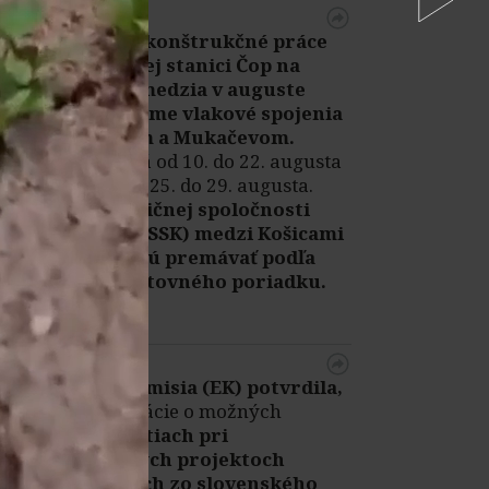
Rozsiahle rekonštrukčné práce
na železničnej stanici Čop na
Ukrajine obmedzia v auguste
vybrané priame vlakové spojenia
medzi Čopom a Mukačevom.
Výluka potrvá od 10. do 22. augusta
a následne od 25. do 29. augusta.
Vlaky Železničnej spoločnosti
Slovensko (ZSSK) medzi Košicami
a Čopom budú premávať podľa
platného cestovného poriadku.
Čítať viac
|
14:48
Európska komisia (EK) potvrdila,
že má informácie o možných
nezrovnalostiach pri
digitalizačných projektoch
financovaných zo slovenského