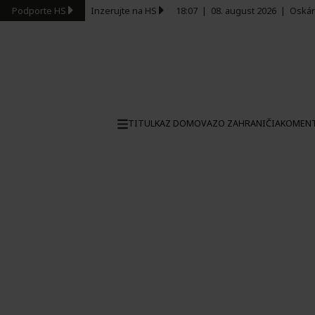
Podporte HS
Inzerujte na HS
18:07
|
08. august 2026
|
Oskár
TITULKA
Z DOMOVA
ZO ZAHRANIČIA
KOMEN