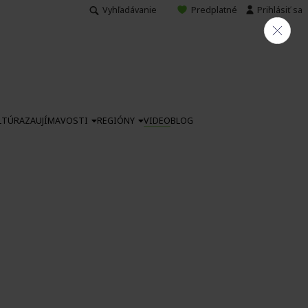
Vyhľadávanie
Predplatné
Prihlásiť sa
LTÚRA
ZAUJÍMAVOSTI
REGIÓNY
VIDEO
BLOG