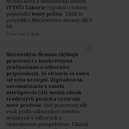
technického a skúšobného ústavu
(VTSÚ) Záhorie
vypukol v sobotu
popoludní
lesný požiar.
TASR to
potvrdili z Ministerstva obrany (MO)
SR.
Čítať viac
|
16:44
Slovenským firmám chýbajú
pracovníci s konkrétnymi
zručnosťami a odborníci
pripomínajú, že situácia sa sama
od seba nezlepší.
Digitalizácia,
automatizácia a umelá
inteligencia (AI) menia obsah
tradičných pozícií a vyvárajú
nové profesie,
časť pracovnej sily
však podľa odborníkov zostáva
uväznená v odboroch s
obmedzenou perspektívou. Ukázal