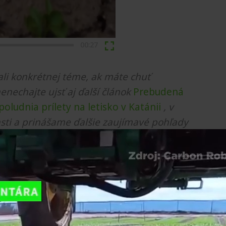
00:27
li konkrétnej téme, ak máte chuť
nenechajte ujsť aj ďalší článok
Prebudená
oludnia prílety na letisko v Katánii
, v
sti a prinášame ďalšie zaujímavé pohľady
 nás
Zdieľajte nás
Prihlásiť sa
Nahlásiť chybu
Pošlite nám tip