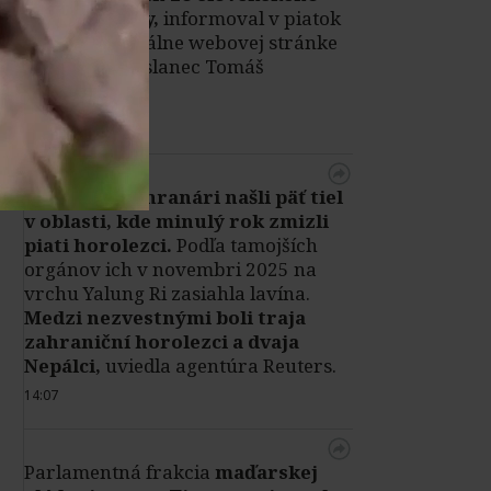
plánu obnovy,
informoval v piatok
na svojej oficiálne webovej stránke
český europoslanec Tomáš
Zdechovský.
Čítať viac
|
14:22
Nepálski záchranári našli päť tiel
v oblasti, kde minulý rok zmizli
piati horolezci.
Podľa tamojších
orgánov ich v novembri 2025 na
vrchu Yalung Ri zasiahla lavína.
Medzi nezvestnými boli traja
zahraniční horolezci a dvaja
Nepálci,
uviedla agentúra Reuters.
14:07
Parlamentná frakcia
maďarskej