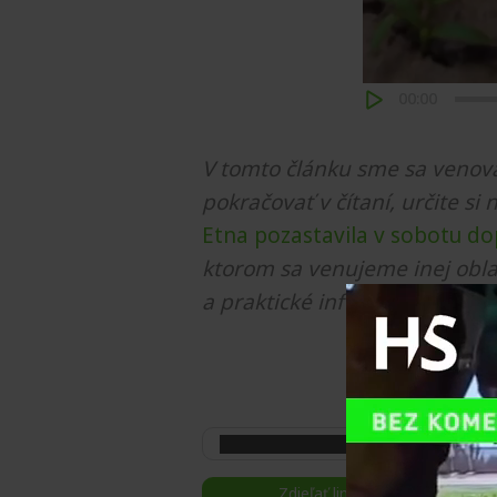
00:00
V tomto článku sme sa venova
pokračovať v čítaní, určite si 
Etna pozastavila v sobotu dop
ktorom sa venujeme inej obla
a praktické informácie.
Sledujte
Zdieľať link