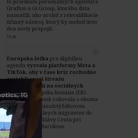
to prieskum personálnych agentúra
Grafton a Gi Group, ktorého dáta
naznačili, ako urobiť z rekvalifikácie
účinný nástroj, ktorý by mohol tieto
dva svety prepojiť.
15:45
Európska šéfka
pre digitálnu
agendu
vyzvala platformy Meta a
TikTok, aby v čase kríz rozhodne
zasiahli proti šíreniu
dezinformácií na sociálnych
sieťach.
Európska komisia (EK)
podľa nej v piatok rokovala s oboma
službami po minulotýždňovom
príleve nelegálnych migrantov do
španielskej enklávy Ceuta pri
hraniciach s Marokom.
Čítať viac
|
15:06