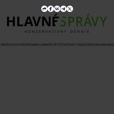
TÁRE
ROZHOVORY
PRIAMA LINKA
ŠPORT
ČESKY
SVETONÁZOR
EKONOMIKA
KU