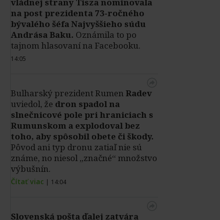
vládnej strany Tisza nominovala
na post prezidenta 73‑ročného
bývalého šéfa Najvyššieho súdu
Andrása Baku.
Oznámila to po
tajnom hlasovaní na Facebooku.
14:05
Bulharský prezident Rumen
Radev
uviedol, že
dron spadol na
slnečnicové pole pri hraniciach s
Rumunskom a explodoval bez
toho, aby spôsobil obete či škody.
Pôvod ani typ dronu zatiaľ nie sú
známe, no niesol „značné“ množstvo
výbušnín.
Čítať viac
|
14:04
Slovenská pošta ďalej zatvára