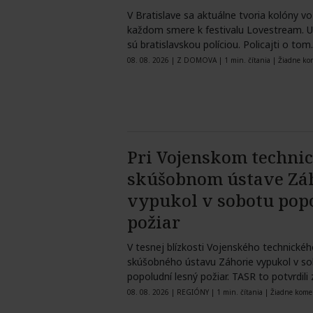
V Bratislave sa aktuálne tvoria kolóny voz
každom smere k festivalu Lovestream.
sú bratislavskou políciou. Policajti o to
08. 08. 2026
|
Z DOMOVA
|
1 min. čítania
|
Žiadne ko
Pri Vojenskom techni
skúšobnom ústave Zá
vypukol v sobotu pop
požiar
V tesnej blízkosti Vojenského technickéh
skúšobného ústavu Záhorie vypukol v s
popoludní lesný požiar. TASR to potvrdili 
Ministerstva…
08. 08. 2026
|
REGIÓNY
|
1 min. čítania
|
Žiadne kome