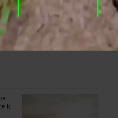
ia
re k