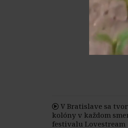
V Bratislave sa tvor
kolóny v každom sme
festivalu Lovestream