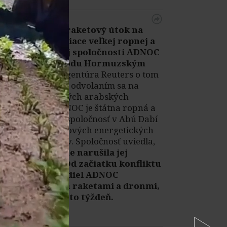
Irán spustil raketový útok na
plavidlo patriace veľkej ropnej a
plynárenskej spoločnosti ADNOC
počas prechodu Hormuzským
prielivom.
Agentúra Reuters o tom
informovala s odvolaním sa na
úrady Spojených arabských
emirátov. ADNOC je štátna ropná a
plynárenská spoločnosť v Abú Dabí
a jedno z kľúčových energetických
aktív emirátov. Spoločnosť uviedla,
že
vojna vážne narušila jej
prevádzku. Od začiatku konfliktu
bolo 15 plavidiel ADNOC
napadnutých raketami a dronmi,
tri z nich tento týždeň.
14:53