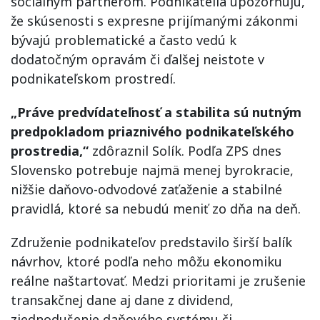
sociálnym partnerom. Podnikatelia upozorňujú,
že skúsenosti s expresne prijímanými zákonmi
bývajú problematické a často vedú k
dodatočným opravám či ďalšej neistote v
podnikateľskom prostredí.
„Práve predvídateľnosť a stabilita sú nutným
predpokladom priaznivého podnikateľského
prostredia,“
zdôraznil Solík. Podľa ZPS dnes
Slovensko potrebuje najmä menej byrokracie,
nižšie daňovo-odvodové zaťaženie a stabilné
pravidlá, ktoré sa nebudú meniť zo dňa na deň.
Združenie podnikateľov predstavilo širší balík
návrhov, ktoré podľa neho môžu ekonomiku
reálne naštartovať. Medzi prioritami je zrušenie
transakčnej dane aj dane z dividend,
zjednodušenie daňového systému či