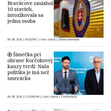
Braväcove zasiahol
10 stavieb,
intoxikovala sa
jedna osoba
08. 08. 2026
|
REGIÓNY
|
1 min. čítania
|
Žiadne komentáre
Šimečka pri
obrane Korčokovej
kauzy tvrdí: Naša
politika je iná než
smerácka
08. 08. 2026
|
Z DOMOVA
|
2 min. čítania
|
5 komentárov