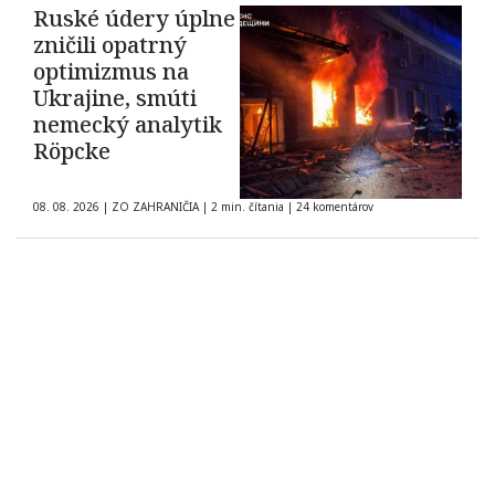
Ruské údery úplne
zničili opatrný
optimizmus na
Ukrajine, smúti
nemecký analytik
Röpcke
08. 08. 2026
|
ZO ZAHRANIČIA
|
2 min. čítania
|
24 komentárov