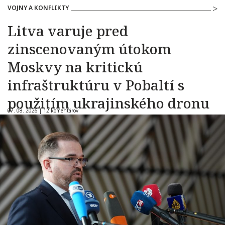
VOJNY A KONFLIKTY
Litva varuje pred
zinscenovaným útokom
Moskvy na kritickú
infraštruktúru v Pobaltí s
použitím ukrajinského dronu
07. 08. 2026 |
12 komentárov