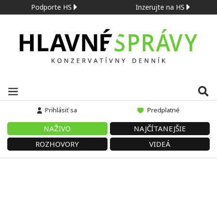
Podporte HS
Inzerujte na HS
Prihlásiť sa
Predplatné
NAŽIVO
NAJČÍTANEJŠIE
ROZHOVORY
VIDEÁ