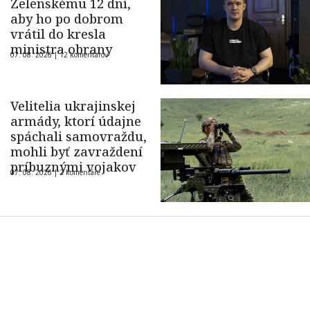
Zelenskému 12 dní,
aby ho po dobrom
vrátil do kresla
ministra obrany
07. 08. 2026 |
12 komentárov
Velitelia ukrajinskej
armády, ktorí údajne
spáchali samovraždu,
mohli byť zavraždení
príbuznými vojakov
07. 08. 2026 |
2 komentáre