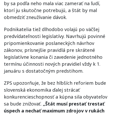
by sa podľa neho mala viac zamerať na ľudí,
ktorí ju skutočne potrebujú, a štát by mal
obmedziť zneužívanie dávok.
Podnikatelia tiež dlhodobo volajú po väčšej
predvídateľnosti legislatívy. Navrhujú povinné
pripomienkovanie poslaneckých návrhov
zákonov, prísnejšie pravidlá pre skrátené
legislatívne konania či zavedenie jednotného
termínu účinnosti nových pravidiel vždy k 1.
januáru s dostatočným predstihom.
ZPS upozorňuje, že bez hlbších reforiem bude
slovenská ekonomika ďalej strácať
konkurencieschopnosť a kúpna sila obyvateľov
sa bude znižovať.
„Štát musí prestať trestať
úspech a nechať maximum zdrojov v rukách