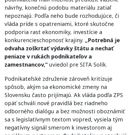
návrhy, konečnú podobu materiálu zatiaľ
nepoznajú. Podľa neho bude rozhodujúce, či
vláda príde s opatreniami, ktoré skutočne
podporia rast ekonomiky, investície a
konkurencieschopnosť krajiny.
„Potrebná je
odvaha zoškrtať výdavky štátu a nechať
peniaze v rukách podnikateľov a
zamestnancov,“
uviedol pre SITA Solík.
Podnikateľské združenie zároveň kritizuje
spôsob, akým sa ekonomické zmeny na
Slovensku často prijímajú. Ak vláda podľa ZPS
opäť schváli nové pravidlá bez riadneho
odborného dialógu a bez možnosti oboznámiť
sa s legislatívnym textom vopred, vysiela tým
negatívny signál smerom k investorom aj