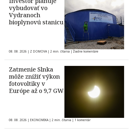
Investor plánuje
vybudovať vo
Vydranoch
bioplynovú stanicu
08. 08. 2026
|
Z DOMOVA
|
2 min. čítania
|
Žiadne komentáre
Zatmenie Slnka
môže znížiť výkon
fotovoltiky v
Európe až o 9,7 GW
08. 08. 2026
|
EKONOMIKA
|
2 min. čítania
|
1 komentár