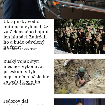
Ukrajinský vodič
autobusu vyhlásil, že
za Zelenského bojujú
len hlupáci. Zadržali
ho a bude odvelený
na front
07. 08. 2026 |
22 komentárov
Ruský vojak štyri
mesiace vykonával
prieskum v tyle
nepriateľa a následne
sa vrátil k svojim
07. 08. 2026 |
9 komentárov
Fedorov dal