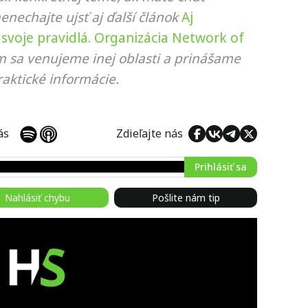
nenechajte ujsť aj ďalší článok
Aj
svoje pravidlá. Organizácia Network of
om sa venujeme inej oblasti a prinášame
aktické informácie.
 nás
Zdieľajte nás
Prihlásiť sa
Nahlásiť chybu
Pošlite nám tip