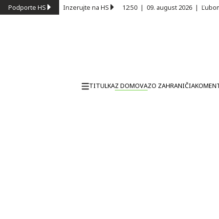
Podporte HS
Inzerujte na HS
12:50
|
09. august 2026
|
Ľubom
TITULKA
Z DOMOVA
ZO ZAHRANIČIA
KOMEN