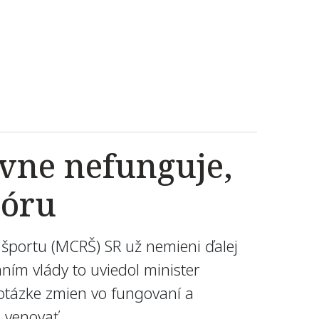
vne nefunguje,
lóru
športu (MCRŠ) SR už nemieni ďalej
ním vlády to uviedol minister
 otázke zmien vo fungovaní a
 venovať