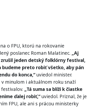
na o FPU, ktorú na rokovanie
dený poslanec Roman Malatinec.
„Aj
zrušil jeden detský folklórny festival,
a budeme preto robiť všetko, aby pán
endu do konca,“
uviedol minister.
a v minulom i aktuálnom roku snaží
festivalov.
„Tá suma sa blíži k čiastke
enime ďalej robiť,“
uviedol. Priznal, že je
ím FPU, ale ani s prácou ministerky