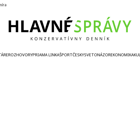
íra
TÁRE
ROZHOVORY
PRIAMA LINKA
ŠPORT
ČESKY
SVETONÁZOR
EKONOMIKA
KU