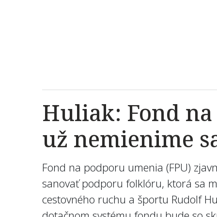
Huliak: Fond na
už nemienime sa
Fond na podporu umenia (FPU) zjavne
sanovať podporu folklóru, ktorá sa m
cestovného ruchu a športu Rudolf Huli
dotačnom systému fondu bude so sku