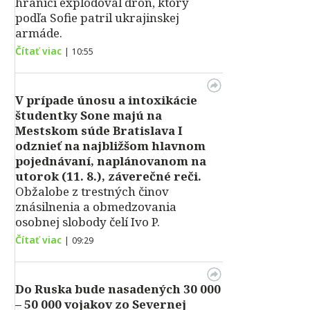
hranici explodoval dron, ktorý
podľa Sofie patril ukrajinskej
armáde.
Čítať viac
|
10:55
V prípade únosu a intoxikácie
študentky Sone majú na
Mestskom súde Bratislava I
odznieť na najbližšom hlavnom
pojednávaní, naplánovanom na
utorok (11. 8.), záverečné reči.
Obžalobe z trestných činov
znásilnenia a obmedzovania
osobnej slobody čelí Ivo P.
Čítať viac
|
09:29
Do Ruska bude nasadených 30 000
– 50 000 vojakov zo Severnej