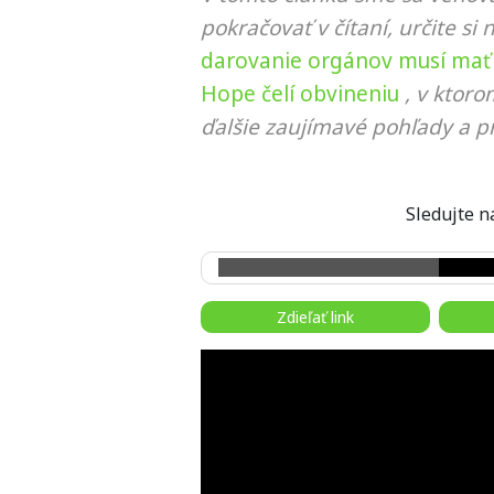
pokračovať v čítaní, určite si 
darovanie orgánov musí mať 
Hope čelí obvineniu
, v ktor
ďalšie zaujímavé pohľady a pr
Sledujte
Zdieľať link