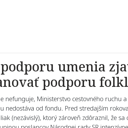
 podporu umenia zja
novať podporu folk
 nefunguje, Ministerstvo cestovného ruchu a 
u nedostáva od fondu. Pred stredajším rokova
ak (nezávislý), ktorý zároveň zdôraznil, že sa
pinou poslancov Národnej rady SR intenzívne