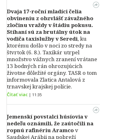
Dvaja 17-roční mladíci čelia
obvineniu z obzvlášť závažného
zločinu vraždy v štádiu pokusu.
Stíhaní sú za brutálny útok na
vodiča taxislužby v Seredi
, ku
ktorému došlo v noci zo stredy na
štvrtok (6. 8.). Taxikár utrpel
množstvo vážnych zranení vrátane
13 bodných rán ohrozujúcich
životne dôležité orgány. TASR o tom
informovala Zlatica Antalová z
trnavskej krajskej polície.
Čítať viac
|
11:35
Jemenskí povstalci húsíovia v
nedeľu oznámili, že zaútočili na
ropnú rafinériu Aramco
v
Saudskej Arábii na pobreží