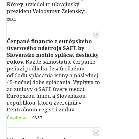
Kórey
, uviedol to ukrajinský
prezident Volodymyr Zelenskyj.
09:05
Čerpané financie z európskeho
úverového nástroja SAFE by
Slovensko mohlo splácať desiatky
rokov.
Každé samostatné čerpanie
peňazí podlieha desaťročnému
odkladu splácania istiny a následnej
45-ročnej dobe splácania. Vyplýva to
zo zmluvy o SAFE úvere medzi
Európskou úniou a Slovenskou
republikou, ktorú zverejnili v
Centrálnom registri zmlúv.
Čítať viac
|
08:57