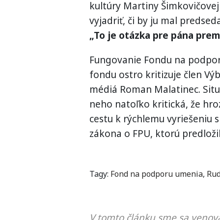
kultúry Martiny Šimkovičove
vyjadriť, či by ju mal predse
„To je otázka pre pána prem
Fungovanie Fondu na podporu
fondu ostro kritizuje člen Vý
médiá Roman Malatinec. Situá
neho natoľko kritická, že hro
cestu k rýchlemu vyriešeniu 
zákona o FPU, ktorú predloži
Tagy:
Fond na podporu umenia
,
Rud
V tomto článku sme sa venova