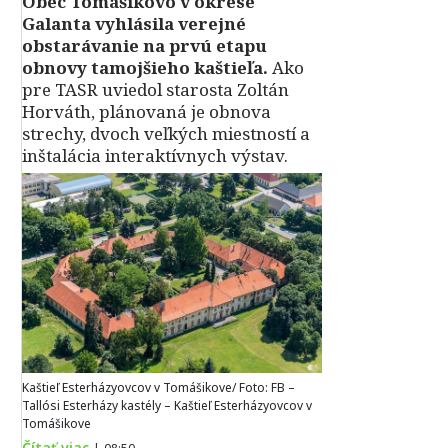
Obec Tomášikovo v okrese
Galanta vyhlásila verejné
obstarávanie na prvú etapu
obnovy tamojšieho kaštieľa.
Ako
pre TASR uviedol starosta Zoltán
Horváth, plánovaná je obnova
strechy, dvoch veľkých miestností a
inštalácia interaktívnych výstav.
Kaštieľ Esterházyovcov v Tomášikove/ Foto: FB –
Tallósi Esterházy kastély – Kaštieľ Esterházyovcov v
Tomášikove
Čítať viac