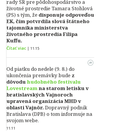
rady SR pre pôdohospodárstvo a
životné prostredie Tamara Stohlová
(PS) s tým, že
disponuje odpoveďou
EK, čím potvrdila slová štátneho
tajomníka ministerstva
životného prostredia Filipa
Kuffu.
Čítať viac
|
11:15
Od piatku do nedele (9. 8.) do
ukončenia premávky bude
z
dôvodu
hudobného festivalu
Lovestream
na starom letisku v
bratislavských Vajnoroch
upravená organizácia MHD v
oblasti Vajnôr.
Dopravný podnik
Bratislava (DPB) o tom informuje na
svojom webe.
11:11