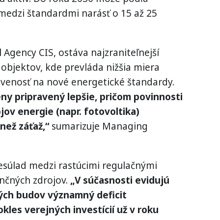
 medzi štandardmi narásť o 15 až 25
l Agency CIS, ostáva najzraniteľnejší
 objektov, kde prevláda nižšia miera
avenosť na nové energetické štandardy.
eny pripravený lepšie, pričom povinnosti
jov energie (napr. fotovoltika)
než záťaž,“
sumarizuje Managing
nesúlad medzi rastúcimi regulačnými
nčných zdrojov.
„V súčasnosti evidujú
ých budov významný deficit
kles verejných investícií už v roku