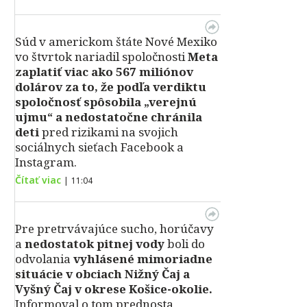
Súd v americkom štáte Nové Mexiko
vo štvrtok nariadil spoločnosti
Meta
zaplatiť viac ako 567 miliónov
dolárov za to, že podľa verdiktu
spoločnosť spôsobila „verejnú
ujmu“ a nedostatočne chránila
deti
pred rizikami na svojich
sociálnych sieťach Facebook a
Instagram.
Čítať viac
|
11:04
Pre pretrvávajúce sucho, horúčavy
a
nedostatok pitnej vody
boli do
odvolania
vyhlásené mimoriadne
situácie v obciach Nižný Čaj a
Vyšný Čaj v okrese Košice-okolie.
Informoval o tom prednosta