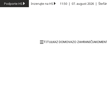
Podporte HS
Inzerujte na HS
11:50
|
07. august 2026
|
Štefá
TITULKA
Z DOMOVA
ZO ZAHRANIČIA
KOMEN