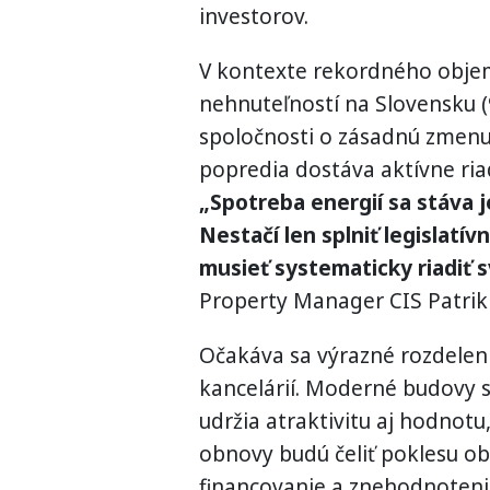
investorov.
V kontexte rekordného objem
nehnuteľností na Slovensku (
spoločnosti o zásadnú zmenu 
popredia dostáva aktívne ria
„Spotreba energií sa stáva 
Nestačí len splniť legislatí
musieť systematicky riadiť s
Property Manager CIS Patrik 
Očakáva sa výrazné rozdelen
kancelárií. Moderné budovy s
udržia atraktivitu aj hodnotu,
obnovy budú čeliť poklesu o
financovanie a znehodnoteni