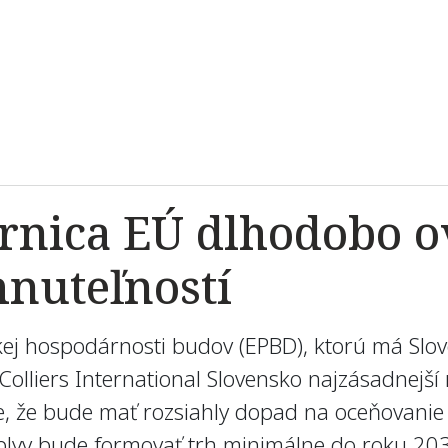
rnica EÚ dlhodobo o
hnuteľností
kej hospodárnosti budov (EPBD), ktorú má Sl
Colliers International Slovensko najzásadnejší
, že bude mať rozsiahly dopad na oceňovanie n
vplyv bude formovať trh minimálne do roku 203