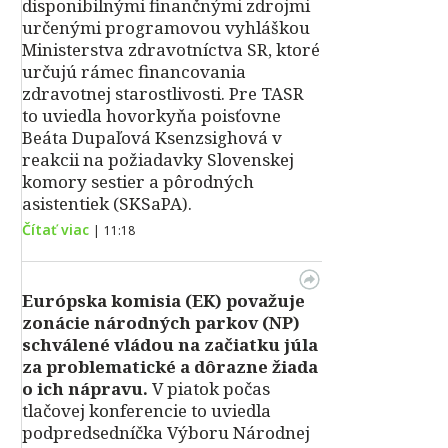
disponibilnými finančnými zdrojmi
určenými programovou vyhláškou
Ministerstva zdravotníctva SR, ktoré
určujú rámec financovania
zdravotnej starostlivosti. Pre TASR
to uviedla hovorkyňa poisťovne
Beáta Dupaľová Ksenzsighová v
reakcii na požiadavky Slovenskej
komory sestier a pôrodných
asistentiek (SKSaPA).
Čítať viac
|
11:18
Európska komisia (EK) považuje
zonácie národných parkov (NP)
schválené vládou na začiatku júla
za problematické a dôrazne žiada
o ich nápravu.
V piatok počas
tlačovej konferencie to uviedla
podpredsedníčka Výboru Národnej