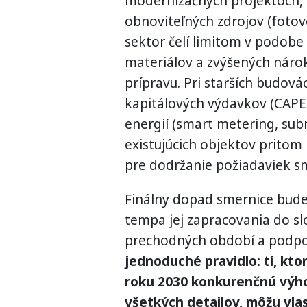
modernizačných projektoch, a
obnoviteľných zdrojov (fotov
sektor čelí limitom v podobe 
materiálov a zvýšených náro
prípravu. Pri starších budov
kapitálových výdavkov (CAPEX)
energií (smart metering, sub
existujúcich objektov prito
pre dodržanie požiadaviek s
Finálny dopad smernice bude 
tempa jej zapracovania do slo
prechodných období a podpor
jednoduché pravidlo: tí, kto
roku 2030 konkurenčnú výhod
všetkých detailov, môžu vlas