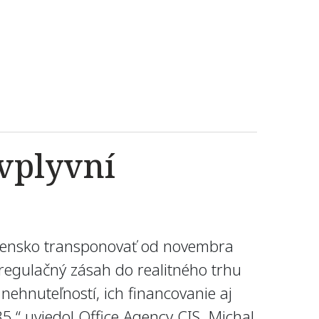
vplyvní
ovensko transponovať od novembra
 regulačný zásah do realitného trhu
ehnuteľností, ich financovanie aj
5,“ uviedol Office Agency CIS. Michal