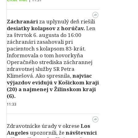
Záchranári
za uplynulý deň riešili
desiatky kolapsov z horúčav.
Len
za štvrtok 6. augusta do 16:00
záchranári zasahovali pri
pacientoch s kolapsom 83-krát.
Informovala o tom hovorkyňa
Operačného strediska záchrannej
zdravotnej služby SR Petra
Klimešová. Ako spresnila,
najviac
výjazdov evidujú v Košickom kraji
(20) a najmenej v Žilinskom kraji
(6).
11:33
Zdravotnícke úrady v okrese
Los
Angeles
upozornili, že
návštevníci