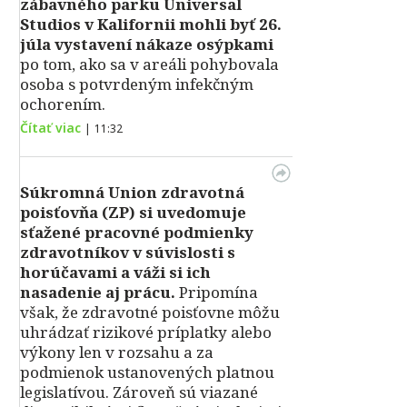
zábavného parku Universal
Studios v Kalifornii mohli byť 26.
júla vystavení nákaze osýpkami
po tom, ako sa v areáli pohybovala
osoba s potvrdeným infekčným
ochorením.
Čítať viac
|
11:32
Súkromná Union zdravotná
poisťovňa (ZP) si uvedomuje
sťažené pracovné podmienky
zdravotníkov v súvislosti s
horúčavami a váži si ich
nasadenie aj prácu.
Pripomína
však, že zdravotné poisťovne môžu
uhrádzať rizikové príplatky alebo
výkony len v rozsahu a za
podmienok ustanovených platnou
legislatívou. Zároveň sú viazané