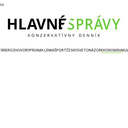
nia
TÁRE
ROZHOVORY
PRIAMA LINKA
ŠPORT
ČESKY
SVETONÁZOR
EKONOMIKA
KU