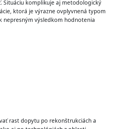
. Situáciu komplikuje aj metodologický
kácie, ktorá je výrazne ovplyvnená typom
ť k nepresným výsledkom hodnotenia
ať rast dopytu po rekonštrukciách a