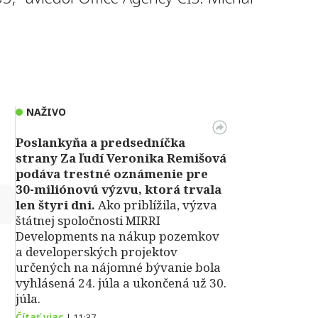
NAŽIVO
Poslankyňa a predsedníčka
strany Za ľudí Veronika Remišová
podáva trestné oznámenie pre
30-miliónovú výzvu, ktorá trvala
↻
len štyri dni.
Ako priblížila, výzva
štátnej spoločnosti MIRRI
Developments na nákup pozemkov
a developerských projektov
určených na nájomné bývanie bola
vyhlásená 24. júla a ukončená už 30.
júla.
Čítať viac
|
11:37