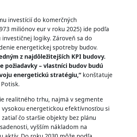
u investícií do komerčných
973 miliónov eur v roku 2025) ide podľa
investičnej logiky. Zároveň sa do
denie energetickej spotreby budov.
jedným z najdôležitejších KPI budovy.
vne požiadavky – vlastníci budov budú
voju energetickú stratégiu,“
konštatuje
Potisk.
ie realitného trhu, najmä v segmente
 vysokou energetickou efektívnosťou si
 zatiaľ čo staršie objekty bez plánu
bsadenosti, vyšším nákladom na
u aktív. Do roku 2030 môže podľa