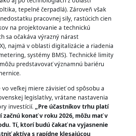
ko aj po technológiách z oblasti
oltika, tepelné čerpadlá). Zároveň však
nedostatku pracovnej sily, rastúcich cien
kov na projektovanie a technickú
ách sa očakáva výrazný nárast
, najmä v oblasti digitalizácie a riadenia
metering, systémy BMS). Technické limity
m môžu predstavovať významnú bariéru
mernice.
vo veľkej miere závisieť od spôsobu a
venskej legislatívy, vrátane nastavenia
y investícií.
„Pre účastníkov trhu platí
rí začnú konať v roku 2026, môžu mať v
u. Tí, ktorí budú čakať na vyjasnenie
tniť aktíva s rapídne klesajúcou