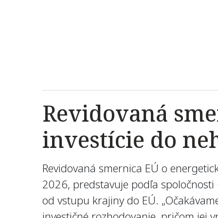
Revidovaná sme
investície do ne
Revidovaná smernica EÚ o energetic
2026, predstavuje podľa spoločnosti 
od vstupu krajiny do EÚ. „Očakávame
investičné rozhodovanie, pričom jej 