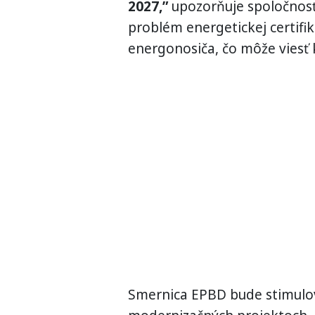
2027,”
upozorňuje spoločnosť
problém energetickej certifi
energonosiča, čo môže vies
Smernica EPBD bude stimulov