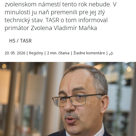
zvolenskom námestí tento rok nebude. V
minulosti ju naň premenili pre jej zlý
technický stav. TASR o tom informoval
primátor Zvolena Vladimír Maňka
HS / TASR
20. 05. 2026
|
Regióny
|
2 min. čítania
|
Žiadne komentáre
|