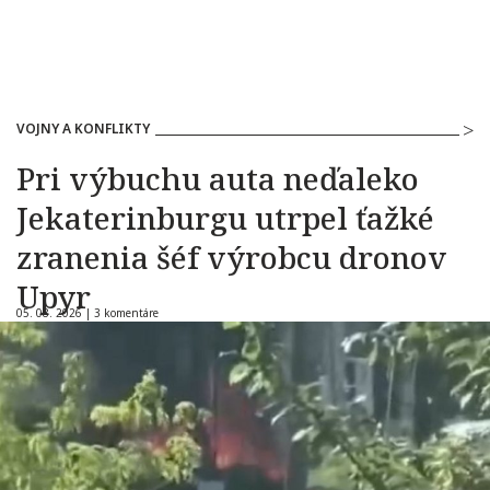
VOJNY A KONFLIKTY
Pri výbuchu auta neďaleko
Jekaterinburgu utrpel ťažké
zranenia šéf výrobcu dronov
Upyr
05. 08. 2026 |
3 komentáre