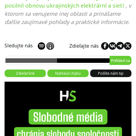
posilnil obnovu ukrajinských elektrární a sietí
, v
ktorom sa venujeme inej oblasti a prinášame
ďalšie zaujímavé pohľady a praktické informácie.
Sledujte nás
Zdieľajte nás
Prihlásiť sa
Zdieľať link
Nahlásiť chybu
Pošlite nám tip