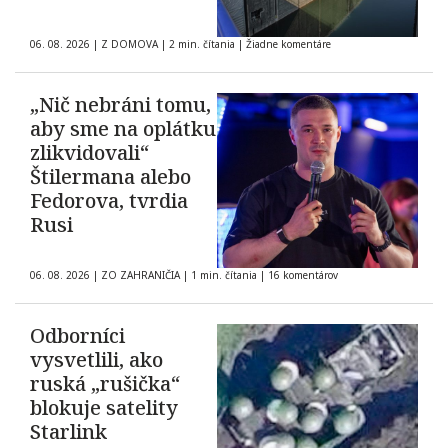
06. 08. 2026
|
Z DOMOVA
|
2 min. čítania
|
Žiadne komentáre
„Nič nebráni tomu,
aby sme na oplátku
zlikvidovali“
Štilermana alebo
Fedorova, tvrdia
Rusi
06. 08. 2026
|
ZO ZAHRANIČIA
|
1 min. čítania
|
16 komentárov
Odborníci
vysvetlili, ako
ruská „rušička“
blokuje satelity
Starlink