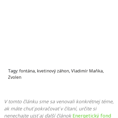
Tagy:
fontána
,
kvetinový záhon
,
Vladimír Maňka
,
Zvolen
V tomto článku sme sa venovali konkrétnej téme,
ak máte chuť pokračovať v čítaní, určite si
nenechajte ujsť aj ďalší článok
Energetický fond