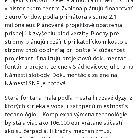
Projekt s názvom Zelená a modrá infraštruktúra
v historickom centre Zvolena plánujú financovať
z eurofondov, podľa primátora v sume 2,1
milióna eur. Plánované projektové opatrenia
prispejú k zvýšeniu biodiverzity. Plochy pre
stromy plánujú rozšíriť pri katolíckom kostole,
stromy chcú doplniť aj pri pošte. V súčasnosti
projektanti finalizujú projektovú dokumentáciu
fontán a projekt zelene v Sládkovičovej ulici a na
Námestí slobody. Dokumentácia zelene na
Námestí SNP je hotová.
Stará fontána mala podľa mesta hrdzavé dýzy, z
ktorých striekala voda, i zatopenú miestnosť s
technológiou. Komplexná výmena technológie
by stála viac ako 106.000 eur vrátane súčastí,
ako sú čerpadlá, filtračný mechanizmus,