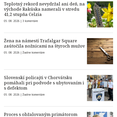
Teplotný rekord nevydržal ani deň, na
východe Rakúska namerali v stredu
41,2 stupňa Celzia
05. 08. 2026 |
3 komentáre
Žena na námestí Trafalgar Square
zaútočila nožnicami na štyroch mužov
05. 08. 2026 |
Žiadne komentáre
Slovenskí policajti v Chorvátsku
pomáhali pri podvode s ubytovaním i
s defektom
05. 08. 2026 |
Žiadne komentáre
Proces s obžalovaným primátorom