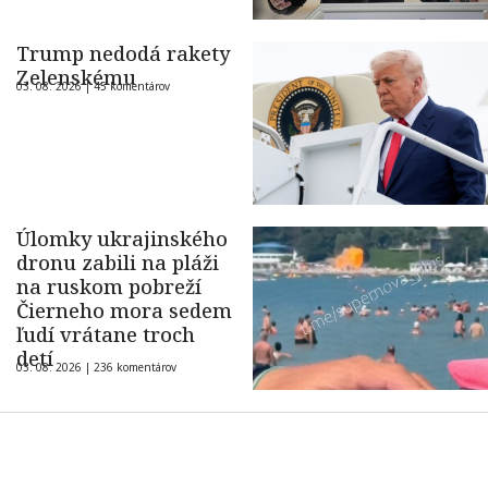
Trump nedodá rakety
Zelenskému
03. 08. 2026 |
45 komentárov
Úlomky ukrajinského
dronu zabili na pláži
na ruskom pobreží
Čierneho mora sedem
ľudí vrátane troch
detí
03. 08. 2026 |
236 komentárov