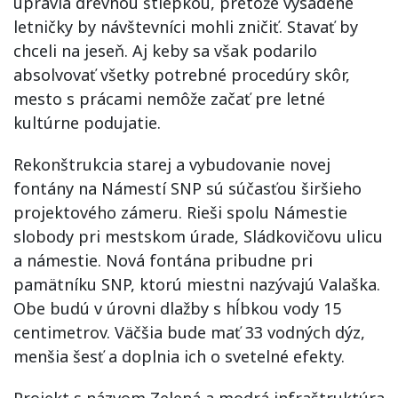
upravia drevnou štiepkou, pretože vysadené
letničky by návštevníci mohli zničiť. Stavať by
chceli na jeseň. Aj keby sa však podarilo
absolvovať všetky potrebné procedúry skôr,
mesto s prácami nemôže začať pre letné
kultúrne podujatie.
Rekonštrukcia starej a vybudovanie novej
fontány na Námestí SNP sú súčasťou širšieho
projektového zámeru. Rieši spolu Námestie
slobody pri mestskom úrade, Sládkovičovu ulicu
a námestie. Nová fontána pribudne pri
pamätníku SNP, ktorú miestni nazývajú Valaška.
Obe budú v úrovni dlažby s hĺbkou vody 15
centimetrov. Väčšia bude mať 33 vodných dýz,
menšia šesť a doplnia ich o svetelné efekty.