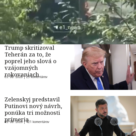
Trump skritizoval
Teherán za to, že
poprel jeho slová o
vzájomných
rokovaniach
03. 08. 2026 |
23 komentárov
Zelenskyj predstavil
Putinovi nový návrh,
ponúka tri možnosti
prímeria
03. 08. 2026 |
421 komentárov