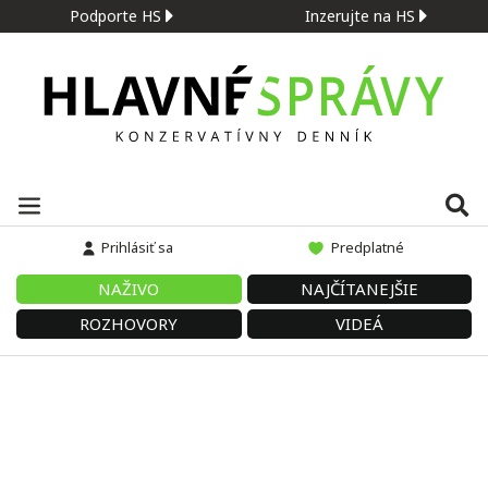
Podporte HS
Inzerujte na HS
Prihlásiť sa
Predplatné
NAŽIVO
NAJČÍTANEJŠIE
ROZHOVORY
VIDEÁ