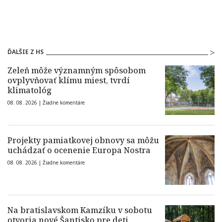
ĎALŠIE Z HS
Zeleň môže významným spôsobom
ovplyvňovať klímu miest, tvrdí
klimatológ
08. 08. 2026 |
Žiadne komentáre
Projekty pamiatkovej obnovy sa môžu
uchádzať o ocenenie Europa Nostra
08. 08. 2026 |
Žiadne komentáre
Na bratislavskom Kamzíku v sobotu
otvoria nové Šantisko pre deti