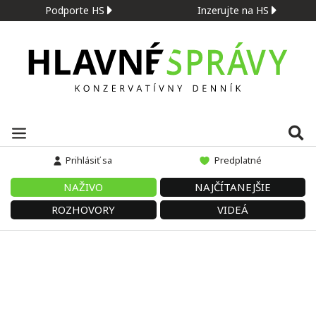
Podporte HS
Inzerujte na HS
Prihlásiť sa
Predplatné
NAŽIVO
NAJČÍTANEJŠIE
ROZHOVORY
VIDEÁ