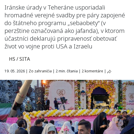
Iránske úrady v Teheráne usporiadali
hromadné verejné svadby pre páry zapojené
do štátneho programu „sebaobety“ (v
perzštine označovaná ako jafanda), v ktorom
účastníci deklarujú pripravenosť obetovať
život vo vojne proti USA a Izraelu
HS / SITA
19. 05. 2026
|
Zo zahraničia
|
2 min. čítania
|
2 komentáre
|