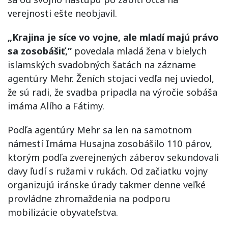
verejnosti ešte neobjavil.
„Krajina je síce vo vojne, ale mladí majú právo
sa zosobášiť,“
povedala mladá žena v bielych
islamských svadobných šatách na zázname
agentúry Mehr. Ženích stojaci vedľa nej uviedol,
že sú radi, že svadba pripadla na výročie sobáša
imáma Alího a Fátimy.
Podľa agentúry Mehr sa len na samotnom
námestí Imáma Husajna zosobášilo 110 párov,
ktorým podľa zverejnených záberov sekundovali
davy ľudí s ružami v rukách. Od začiatku vojny
organizujú iránske úrady takmer denne veľké
provládne zhromaždenia na podporu
mobilizácie obyvateľstva.