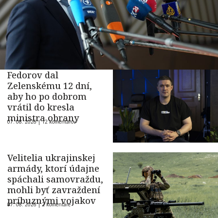
Fedorov dal
Zelenskému 12 dní,
aby ho po dobrom
vrátil do kresla
ministra obrany
07. 08. 2026 |
12 komentárov
Velitelia ukrajinskej
armády, ktorí údajne
spáchali samovraždu,
mohli byť zavraždení
príbuznými vojakov
07. 08. 2026 |
2 komentáre