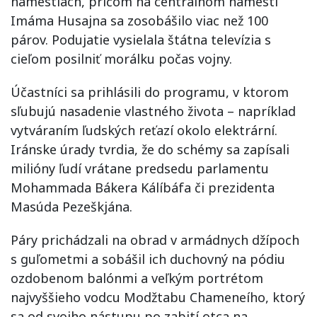
námestiach, pričom na centrálnom námestí
Imáma Husajna sa zosobášilo viac než 100
párov. Podujatie vysielala štátna televízia s
cieľom posilniť morálku počas vojny.
Účastníci sa prihlásili do programu, v ktorom
sľubujú nasadenie vlastného života – napríklad
vytváraním ľudských reťazí okolo elektrární.
Iránske úrady tvrdia, že do schémy sa zapísali
milióny ľudí vrátane predsedu parlamentu
Mohammada Bákera Kálíbáfa či prezidenta
Masúda Pezeškjána.
Páry prichádzali na obrad v armádnych džípoch
s guľometmi a sobášil ich duchovný na pódiu
ozdobenom balónmi a veľkým portrétom
najvyššieho vodcu Modžtabu Chameneího, ktorý
sa od svojho nástupu po zabití otca na