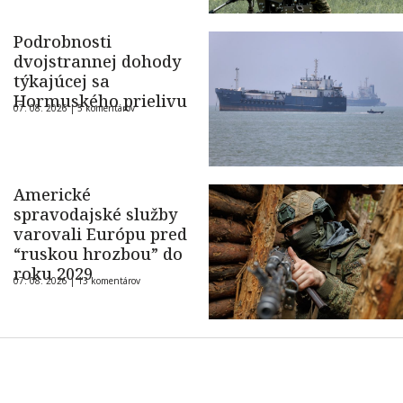
Podrobnosti
dvojstrannej dohody
týkajúcej sa
Hormuského prielivu
07. 08. 2026 |
5 komentárov
Americké
spravodajské služby
varovali Európu pred
“ruskou hrozbou” do
roku 2029
07. 08. 2026 |
13 komentárov