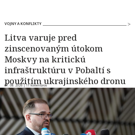
VOJNY A KONFLIKTY
Litva varuje pred
zinscenovaným útokom
Moskvy na kritickú
infraštruktúru v Pobaltí s
použitím ukrajinského dronu
07. 08. 2026 |
11 komentárov