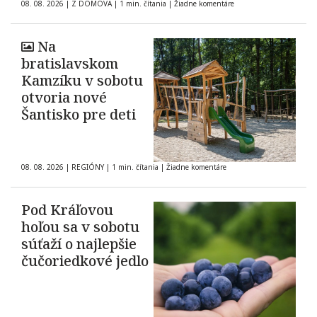
08. 08. 2026
|
Z DOMOVA
|
1 min. čítania
|
Žiadne komentáre
Na
bratislavskom
Kamzíku v sobotu
otvoria nové
Šantisko pre deti
08. 08. 2026
|
REGIÓNY
|
1 min. čítania
|
Žiadne komentáre
Pod Kráľovou
hoľou sa v sobotu
súťaží o najlepšie
čučoriedkové jedlo