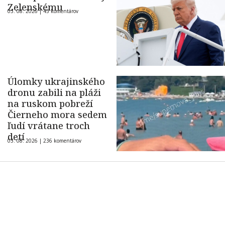
Zelenskému
03. 08. 2026 |
45 komentárov
Úlomky ukrajinského
dronu zabili na pláži
na ruskom pobreží
Čierneho mora sedem
ľudí vrátane troch
detí
03. 08. 2026 |
236 komentárov