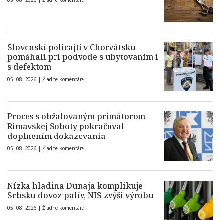
05. 08. 2026 |
Žiadne komentáre
Slovenskí policajti v Chorvátsku
pomáhali pri podvode s ubytovaním i
s defektom
05. 08. 2026 |
Žiadne komentáre
Proces s obžalovaným primátorom
Rimavskej Soboty pokračoval
doplnením dokazovania
05. 08. 2026 |
Žiadne komentáre
Nízka hladina Dunaja komplikuje
Srbsku dovoz palív, NIS zvýši výrobu
05. 08. 2026 |
Žiadne komentáre