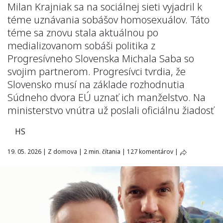
Milan Krajniak sa na sociálnej sieti vyjadril k
téme uznávania sobášov homosexuálov. Táto
téme sa znovu stala aktuálnou po
medializovanom sobáši politika z
Progresívneho Slovenska Michala Saba so
svojim partnerom. Progresívci tvrdia, že
Slovensko musí na základe rozhodnutia
Súdneho dvora EÚ uznať ich manželstvo. Na
ministerstvo vnútra už poslali oficiálnu žiadosť
HS
19. 05. 2026
|
Z domova
|
2 min. čítania
|
127 komentárov
|