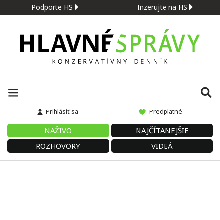
Podporte HS
Inzerujte na HS
Prihlásiť sa
Predplatné
NAŽIVO
NAJČÍTANEJŠIE
ROZHOVORY
VIDEÁ