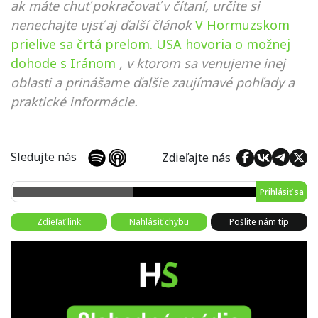
ak máte chuť pokračovať v čítaní, určite si
nenechajte ujsť aj ďalší článok
V Hormuzskom
prielive sa črtá prelom. USA hovoria o možnej
dohode s Iránom
, v ktorom sa venujeme inej
oblasti a prinášame ďalšie zaujímavé pohľady a
praktické informácie.
Sledujte nás
Zdieľajte nás
Prihlásiť sa
Zdieľať link
Nahlásiť chybu
Pošlite nám tip