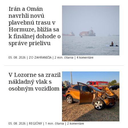
Irán a Omán
navrhli novú
plavebnú trasu v
Hormuze, blížia sa
k finálnej dohode o
správe prielivu
05. 08. 2026
|
ZO ZAHRANIČIA
|
2 min. čítania
|
4 komentáre
V Lozorne sa zrazil
nákladný vlak s
osobným vozidlom
05. 08. 2026
|
REGIÓNY
|
1 min. čítania
|
2 komentáre