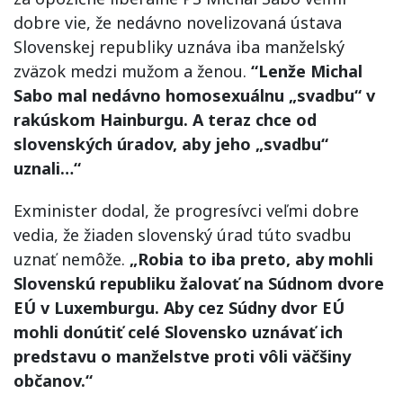
dobre vie, že nedávno novelizovaná ústava
Slovenskej republiky uznáva iba manželský
zväzok medzi mužom a ženou.
“Lenže Michal
Sabo mal nedávno homosexuálnu „svadbu“ v
rakúskom Hainburgu. A teraz chce od
slovenských úradov, aby jeho „svadbu“
uznali…“
Exminister dodal, že progresívci veľmi dobre
vedia, že žiaden slovenský úrad túto svadbu
uznať nemôže.
„Robia to iba preto, aby mohli
Slovenskú republiku žalovať na Súdnom dvore
EÚ v Luxemburgu. Aby cez Súdny dvor EÚ
mohli donútiť celé Slovensko uznávať ich
predstavu o manželstve proti vôli väčšiny
občanov.“