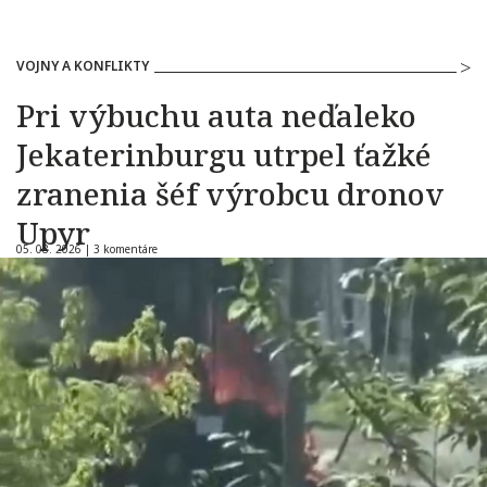
VOJNY A KONFLIKTY
Pri výbuchu auta neďaleko
Jekaterinburgu utrpel ťažké
zranenia šéf výrobcu dronov
Upyr
05. 08. 2026 |
3 komentáre