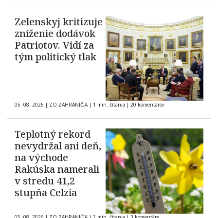
Zelenskyj kritizuje
zníženie dodávok
Patriotov. Vidí za
tým politický tlak
05. 08. 2026
|
ZO ZAHRANIČIA
|
1 min. čítania
|
20 komentárov
Teplotný rekord
nevydržal ani deň,
na východe
Rakúska namerali
v stredu 41,2
stupňa Celzia
05. 08. 2026
|
ZO ZAHRANIČIA
|
2 min. čítania
|
3 komentáre