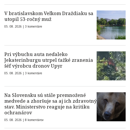
V bratislavskom Veľkom Draždiaku sa
utopil 53-ročný muž
05. 08. 2026 |
3 komentáre
Pri výbuchu auta neďaleko
Jekaterinburgu utrpel ťažké zranenia
šéf výrobcu dronov Upyr
05. 08. 2026 |
3 komentáre
Na Slovensku sú stále premnožené
medvede a zhoršuje sa aj ich zdravotný
stav. Ministerstvo reaguje na kritiku
ochranárov
05. 08. 2026 |
8 komentárov