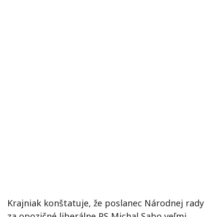
Krajniak konštatuje, že poslanec Národnej rady
za opozičné liberálne PS Michal Sabo veľmi