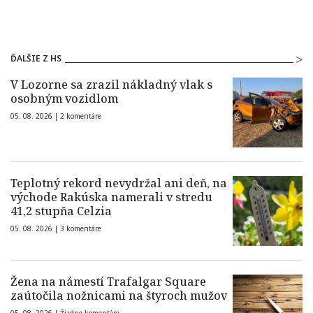
ĎALŠIE Z HS
V Lozorne sa zrazil nákladný vlak s
osobným vozidlom
05. 08. 2026 |
2 komentáre
Teplotný rekord nevydržal ani deň, na
východe Rakúska namerali v stredu
41,2 stupňa Celzia
05. 08. 2026 |
3 komentáre
Žena na námestí Trafalgar Square
zaútočila nožnicami na štyroch mužov