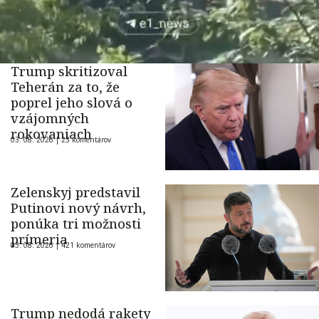
Trump skritizoval
Teherán za to, že
poprel jeho slová o
vzájomných
rokovaniach
03. 08. 2026 |
23 komentárov
Zelenskyj predstavil
Putinovi nový návrh,
ponúka tri možnosti
prímeria
03. 08. 2026 |
421 komentárov
Trump nedodá rakety