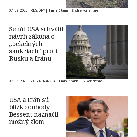
07. 08. 2026
|
REGIÓNY
|
1 min. čítania
|
Žiadne komentáre
Senát USA schválil
návrh zákona o
„pekelných
sankciách“ proti
Rusku a Iránu
07. 08. 2026
|
ZO ZAHRANIČIA
|
1 min. čítania
|
22 komentárov
USA a Irán sú
blízko dohody.
Bessent naznačil
možný zlom