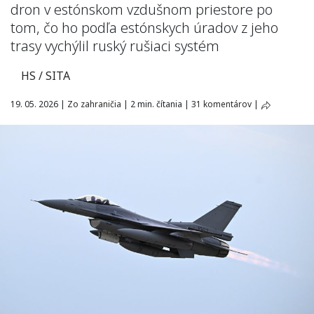
dron v estónskom vzdušnom priestore po
tom, čo ho podľa estónskych úradov z jeho
trasy vychýlil ruský rušiaci systém
HS / SITA
19. 05. 2026
|
Zo zahraničia
|
2 min. čítania
|
31 komentárov
|