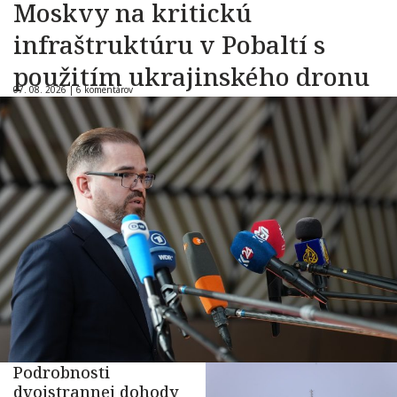
Moskvy na kritickú
infraštruktúru v Pobaltí s
použitím ukrajinského dronu
07. 08. 2026 |
6 komentárov
Podrobnosti
dvojstrannej dohody