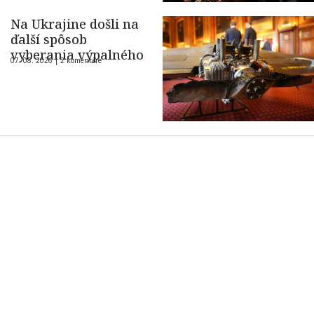
Na Ukrajine došli na
ďalší spôsob
vyberania výpalného
07. 08. 2026 |
2 komentáre