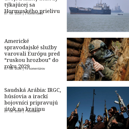
týkajúcej sa
Hormuského prielivu
07. 08. 2026 |
5 komentárov
Americké
spravodajské služby
varovali Európu pred
“ruskou hrozbou” do
roku 2029
07. 08. 2026 |
13 komentárov
Saudská Arábia: IRGC,
húsíovia a irackí
bojovníci pripravujú
útok na krajinu
07. 08. 2026 |
1 komentár