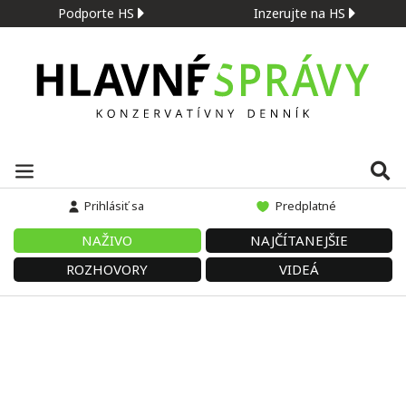
Podporte HS
Inzerujte na HS
Prihlásiť sa
Predplatné
NAŽIVO
NAJČÍTANEJŠIE
ROZHOVORY
VIDEÁ