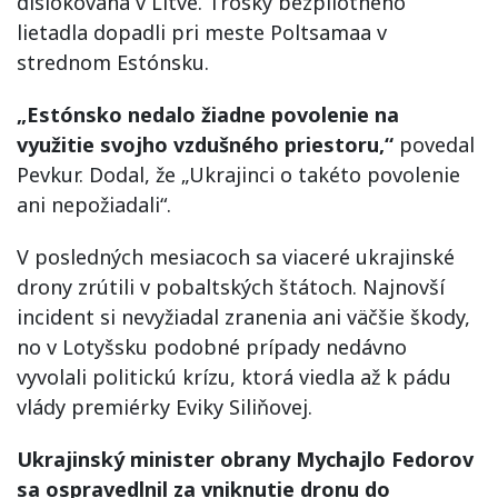
dislokovaná v Litve. Trosky bezpilotného
lietadla dopadli pri meste Poltsamaa v
strednom Estónsku.
„Estónsko nedalo žiadne povolenie na
využitie svojho vzdušného priestoru,“
povedal
Pevkur. Dodal, že „Ukrajinci o takéto povolenie
ani nepožiadali“.
V posledných mesiacoch sa viaceré ukrajinské
drony zrútili v pobaltských štátoch. Najnovší
incident si nevyžiadal zranenia ani väčšie škody,
no v Lotyšsku podobné prípady nedávno
vyvolali politickú krízu, ktorá viedla až k pádu
vlády premiérky Eviky Siliňovej.
Ukrajinský minister obrany Mychajlo Fedorov
sa ospravedlnil za vniknutie dronu do