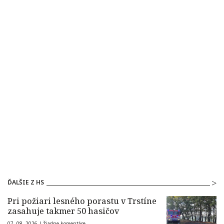
ĎALŠIE Z HS
Pri požiari lesného porastu v Trstíne
zasahuje takmer 50 hasičov
07. 08. 2026 |
Žiadne komentáre