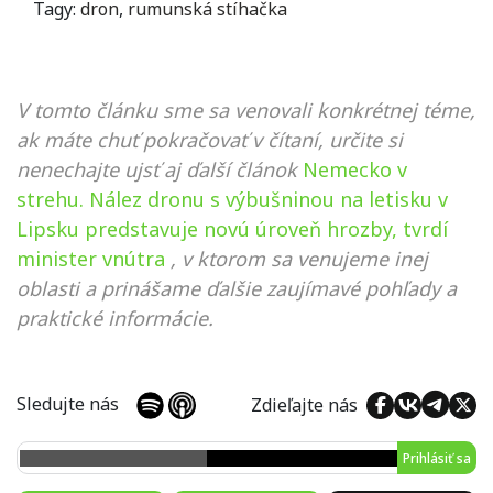
Tagy:
dron
,
rumunská stíhačka
V tomto článku sme sa venovali konkrétnej téme,
ak máte chuť pokračovať v čítaní, určite si
nenechajte ujsť aj ďalší článok
Nemecko v
strehu. Nález dronu s výbušninou na letisku v
Lipsku predstavuje novú úroveň hrozby, tvrdí
minister vnútra
, v ktorom sa venujeme inej
oblasti a prinášame ďalšie zaujímavé pohľady a
praktické informácie.
Sledujte nás
Zdieľajte nás
Prihlásiť sa