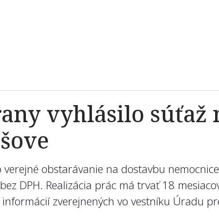
rany vyhlásilo súťaž
ešove
lo verejné obstarávanie na dostavbu nemocnic
 bez DPH. Realizácia prác má trvať 18 mesiacov
 informácií zverejnených vo vestníku Úradu pr