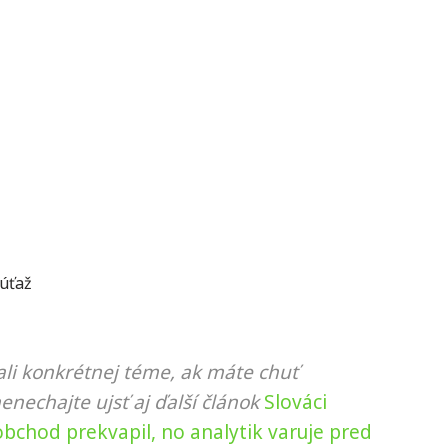
úťaž
li konkrétnej téme, ak máte chuť
nenechajte ujsť aj ďalší článok
Slováci
obchod prekvapil, no analytik varuje pred