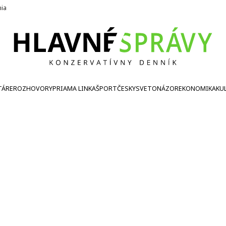
nia
TÁRE
ROZHOVORY
PRIAMA LINKA
ŠPORT
ČESKY
SVETONÁZOR
EKONOMIKA
KU