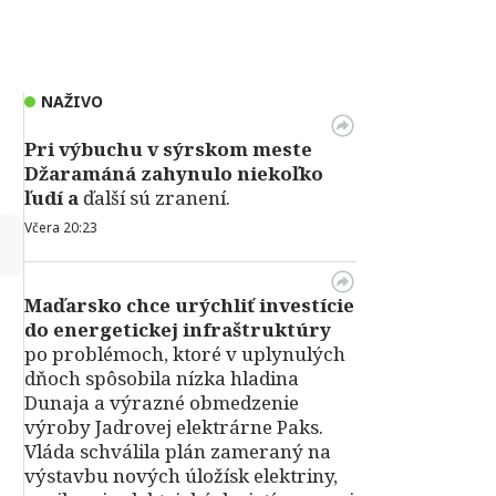
NAŽIVO
Pri výbuchu v
sýrskom meste
Džaramáná zahynulo niekoľko
ľudí a
ďalší sú zranení.
Včera 20:23
↻
Maďarsko chce urýchliť investície
do energetickej infraštruktúry
po problémoch, ktoré v uplynulých
dňoch spôsobila nízka hladina
Dunaja a výrazné obmedzenie
výroby Jadrovej elektrárne Paks.
Vláda schválila plán zameraný na
výstavbu nových úložísk elektriny,