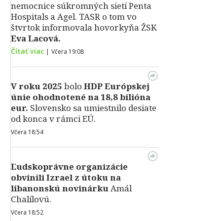
nemocnice súkromných sietí Penta
Hospitals a Agel. TASR o tom vo
štvrtok informovala hovorkyňa ŽSK
Eva Lacová.
Čítať viac
|
Včera 19:08
V roku 2025
bolo
HDP
Európskej
únie ohodnotené na 18,8 bilióna
eur.
Slovensko sa umiestnilo desiate
od konca v rámci EÚ.
Včera 18:54
Ľudskoprávne organizácie
obvinili Izrael z útoku na
libanonskú novinárku
Amál
Chalílovú.
Včera 18:52