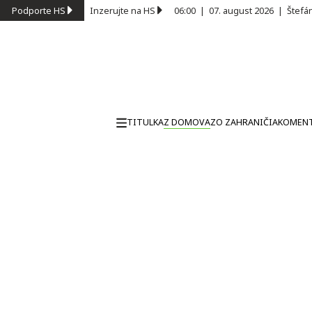
Podporte HS
Inzerujte na HS
06:00
|
07. august 2026
|
Štefá
TITULKA
Z DOMOVA
ZO ZAHRANIČIA
KOMEN