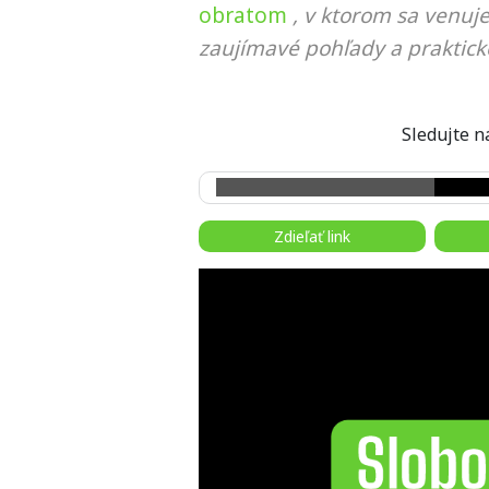
obratom
, v ktorom sa venuj
zaujímavé pohľady a praktick
Sledujte
Zdieľať link