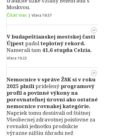
tradične úzke vzťahy Belehradu s
Moskvou.
Čítať viac
|
Včera 19:37
V
budapeštianskej mestskej časti
Újpest
padol
teplotný rekord.
Namerali tam
41,6 stupňa Celzia.
Včera 19:23
Nemocnice v správe ŽSK si v roku
2025 plnili
pridelený
programový
profil a povinné výkony na
porovnateľnej úrovni ako ostatné
nemocnice rovnakej kategórie.
Napriek tomu dostávali od štátnej
Všeobecnej zdravotnej poisťovne za
rovnakú jednotku produkcie
výrazne nižšiu úhradu než