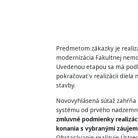
Predmetom zákazky je realizá
modernizácia Fakultnej nemocn
Uvedenou etapou sa má podľ
pokračovať v realizácii diel
stavby.
Novovyhlásená súťaž zahŕňa
systému od prvého nadzemné
zmluvné podmienky realizác
konania s vybranými záujem
Obstarávanie realizuje Ústr