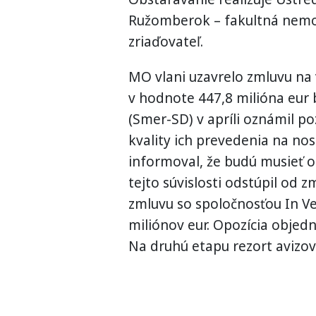
Ružomberok – fakultná nemoc
zriaďovateľ.
MO vlani uzavrelo zmluvu na
v hodnote 447,8 milióna eur 
(Smer-SD) v apríli oznámil p
kvality ich prevedenia na no
informoval, že budú musieť od
tejto súvislosti odstúpil od 
zmluvu so spoločnosťou In V
miliónov eur. Opozícia objedn
Na druhú etapu rezort avizova