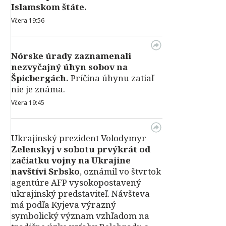
Islamskom štáte.
Včera 19:56
Nórske úrady zaznamenali
nezvyčajný úhyn sobov na
Špicbergách.
Príčina úhynu zatiaľ
nie je známa.
Včera 19:45
Ukrajinský prezident Volodymyr
Zelenskyj v sobotu prvýkrát od
začiatku vojny na Ukrajine
navštívi Srbsko
, oznámil vo štvrtok
agentúre AFP vysokopostavený
ukrajinský predstaviteľ. Návšteva
má podľa Kyjeva výrazný
symbolický význam vzhľadom na