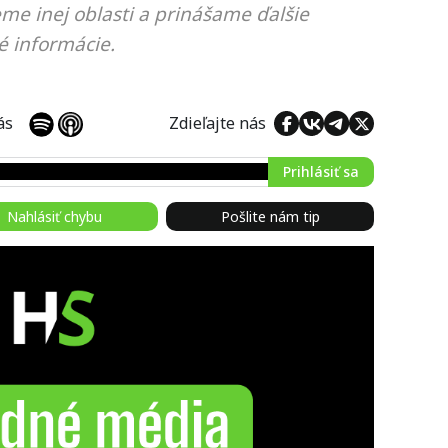
eme inej oblasti a prinášame ďalšie
é informácie.
 nás
Zdieľajte nás
Prihlásiť sa
Nahlásiť chybu
Pošlite nám tip