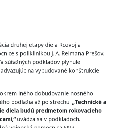
cia druhej etapy diela Rozvoj a
ice s poliklinikou J. A. Reimana Prešov.
a súťažných podkladov plynule
a nadväzujúc na vybudované konštrukcie
 okrem iného dobudovanie nosného
ho podlažia až po strechu.
„Technické a
ie diela budú predmetom rokovacieho
cami,“
uvádza sa v podkladoch.
edná vojenská nemocnica SNP