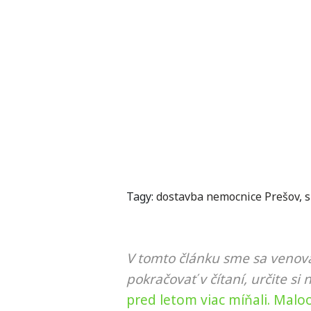
Tagy:
dostavba nemocnice Prešov
,
s
V tomto článku sme sa venova
pokračovať v čítaní, určite si 
pred letom viac míňali. Malo