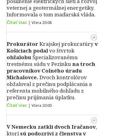
posilnenie elektrických sietí a rozvoj
veternej a geotermálnej energetiky.
Informovala o tom maďarská vláda.
Čítať viac
|
Včera 20:08
Prokurátor
Krajskej prokuratúry
v
Košiciach podal
vo štvrtok
obžalobu
Špecializovanému
trestnému súdu v Pezinku
na troch
pracovníkov Colného úradu
Michalovce.
Dvoch kontrolórov
obžaloval z prečinu podplácania a
referenta mobilného dohľadu z
prečinu prijímania úplatku.
Čítať viac
|
Včera 20:00
V Nemecku zatkli dvoch Iračanov
,
ktorí
sú podozriví z členstva v