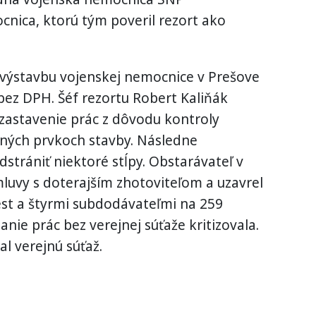
nica, ktorú tým poveril rezort ako
 výstavbu vojenskej nemocnice v Prešove
bez DPH. Šéf rezortu Robert Kaliňák
ozastavenie prác z dôvodu kontroly
sných prvkoch stavby. Následne
strániť niektoré stĺpy. Obstarávateľ v
zmluvy s doterajším zhotoviteľom a uzavrel
est a štyrmi subdodávateľmi na 259
anie prác bez verejnej súťaže kritizovala.
l verejnú súťaž.