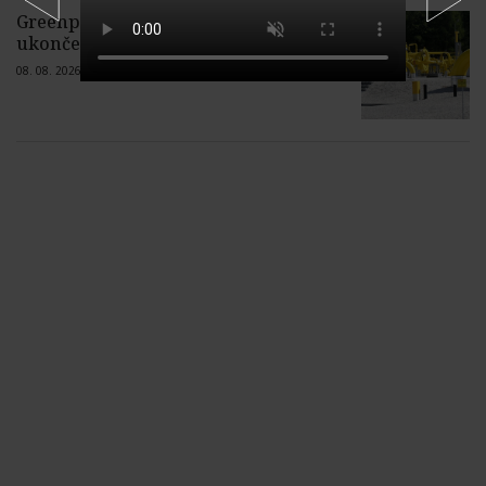
Greenpeace sa chce zapojiť do sporu o
ukončenie dovozu ruského plynu
08. 08. 2026 |
3 komentáre