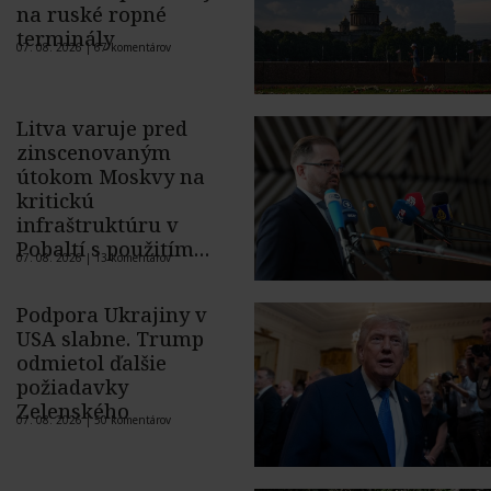
na ruské ropné
terminály
07. 08. 2026 |
67 komentárov
Litva varuje pred
zinscenovaným
útokom Moskvy na
kritickú
infraštruktúru v
Pobaltí s použitím
07. 08. 2026 |
13 komentárov
ukrajinského dronu
Podpora Ukrajiny v
USA slabne. Trump
odmietol ďalšie
požiadavky
Zelenského
07. 08. 2026 |
50 komentárov