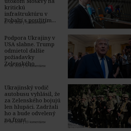
útokom Moskvy na
kritickú
infraštruktúru v
Pobaltí s použitím
07. 08. 2026 |
13 komentárov
ukrajinského dronu
Podpora Ukrajiny v
USA slabne. Trump
odmietol ďalšie
požiadavky
Zelenského
07. 08. 2026 |
50 komentárov
Ukrajinský vodič
autobusu vyhlásil, že
za Zelenského bojujú
len hlupáci. Zadržali
ho a bude odvelený
na front
07. 08. 2026 |
23 komentárov