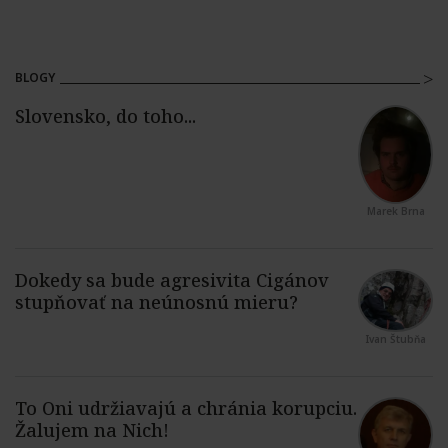
BLOGY
Marek Brna
Ivan Štubňa