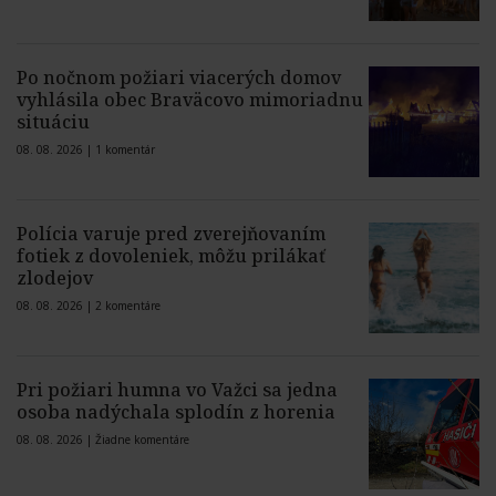
Po nočnom požiari viacerých domov
vyhlásila obec Braväcovo mimoriadnu
situáciu
08. 08. 2026 |
1 komentár
Polícia varuje pred zverejňovaním
fotiek z dovoleniek, môžu prilákať
zlodejov
08. 08. 2026 |
2 komentáre
Pri požiari humna vo Važci sa jedna
osoba nadýchala splodín z horenia
08. 08. 2026 |
Žiadne komentáre