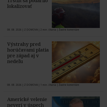
Trstín sa podarilo
lokalizovať
08. 08. 2026
|
Z DOMOVA
|
2 min. čítania
|
Žiadne komentáre
Výstrahy pred
horúčavami platia
pre západ aj v
nedeľu
08. 08. 2026
|
Z DOMOVA
|
1 min. čítania
|
Žiadne komentáre
Americké velenie
neverí v úspech