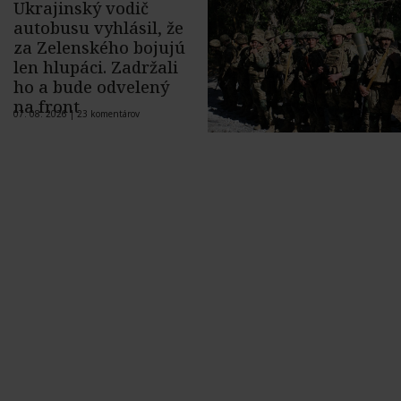
Ukrajinský vodič
autobusu vyhlásil, že
za Zelenského bojujú
len hlupáci. Zadržali
ho a bude odvelený
na front
07. 08. 2026 |
23 komentárov