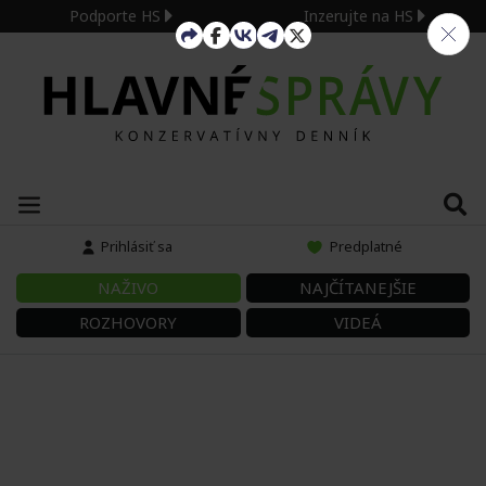
Podporte HS
Inzerujte na HS
Prihlásiť sa
Predplatné
NAŽIVO
NAJČÍTANEJŠIE
ROZHOVORY
VIDEÁ