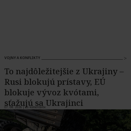
VOJNY A KONFLIKTY
To najdôležitejšie z Ukrajiny –
Rusi blokujú prístavy, EÚ
blokuje vývoz kvótami,
sťažujú sa Ukrajinci
07. 08. 2026 |
26 komentárov