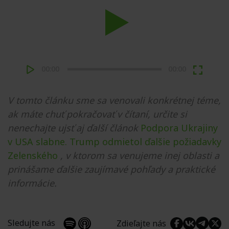
Play
00:00
00:00
V tomto článku sme sa venovali konkrétnej téme,
ak máte chuť pokračovať v čítaní, určite si
nenechajte ujsť aj ďalší článok
Podpora Ukrajiny
v USA slabne. Trump odmietol ďalšie požiadavky
Zelenského
, v ktorom sa venujeme inej oblasti a
prinášame ďalšie zaujímavé pohľady a praktické
informácie.
Sledujte nás
Zdieľajte nás