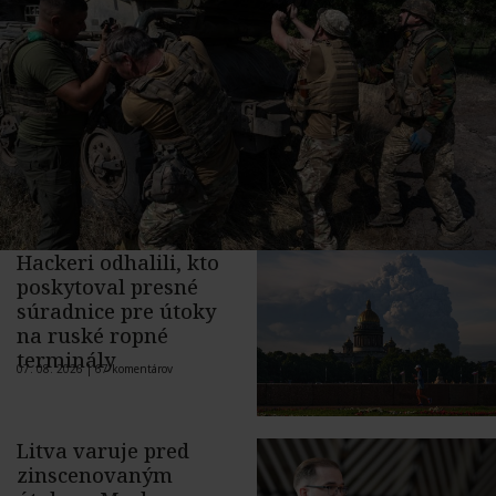
Hackeri odhalili, kto
poskytoval presné
súradnice pre útoky
na ruské ropné
terminály
07. 08. 2026 |
67 komentárov
Litva varuje pred
zinscenovaným