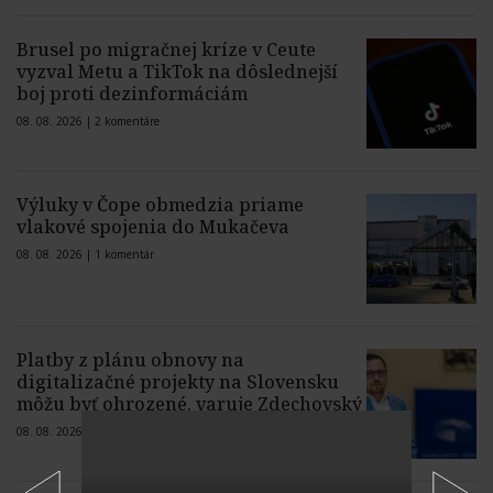
Brusel po migračnej kríze v Ceute
vyzval Metu a TikTok na dôslednejší
boj proti dezinformáciám
08. 08. 2026 |
2 komentáre
Výluky v Čope obmedzia priame
vlakové spojenia do Mukačeva
08. 08. 2026 |
1 komentár
Platby z plánu obnovy na
digitalizačné projekty na Slovensku
môžu byť ohrozené, varuje Zdechovský
08. 08. 2026 |
8 komentárov