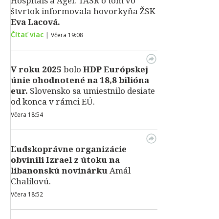
Hospitals a Agel. TASR o tom vo
štvrtok informovala hovorkyňa ŽSK
Eva Lacová.
Čítať viac
|
Včera 19:08
V roku 2025
bolo
HDP
Európskej
únie ohodnotené na 18,8 bilióna
eur.
Slovensko sa umiestnilo desiate
od konca v rámci EÚ.
Včera 18:54
Ľudskoprávne organizácie
obvinili Izrael z útoku na
libanonskú novinárku
Amál
Chalílovú.
Včera 18:52