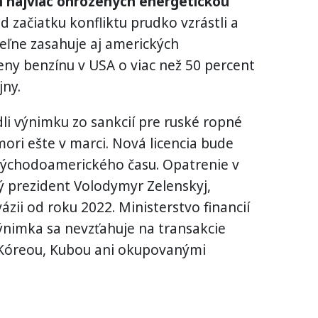
ín najviac ohrozených energetickou
d začiatku konfliktu prudko vzrástli a
teľne zasahuje aj amerických
ceny benzínu v USA o viac než 50 percent
jny.
dli výnimku zo sankcií pre ruské ropné
ori ešte v marci. Nová licencia bude
h východoamerického času. Opatrenie v
ký prezident Volodymyr Zelenskyj,
vázii od roku 2022. Ministerstvo financií
ýnimka sa nevzťahuje na transakcie
 Kóreou, Kubou ani okupovanými