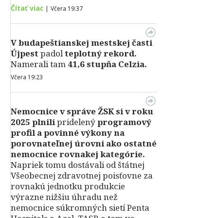
Čítať viac
|
Včera 19:37
V
budapeštianskej mestskej časti
Újpest
padol
teplotný rekord.
Namerali tam
41,6 stupňa Celzia.
Včera 19:23
Nemocnice v správe ŽSK si v roku
2025 plnili
pridelený
programový
profil a povinné výkony na
porovnateľnej úrovni ako ostatné
nemocnice rovnakej kategórie.
Napriek tomu dostávali od štátnej
Všeobecnej zdravotnej poisťovne za
rovnakú jednotku produkcie
výrazne nižšiu úhradu než
nemocnice súkromných sietí Penta