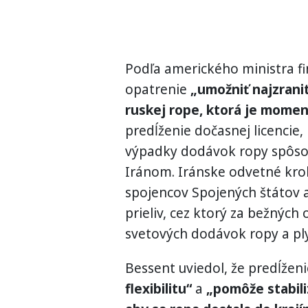
Podľa amerického ministra f
opatrenie
„umožniť najzrani
ruskej rope, ktorá je momen
predĺženie dočasnej licencie,
výpadky dodávok ropy spôso
Iránom. Iránske odvetné krok
spojencov Spojených štátov 
prieliv, cez ktorý za bežných
svetových dodávok ropy a pl
Bessent uviedol, že predĺžen
flexibilitu“
a
„pomôže stabili