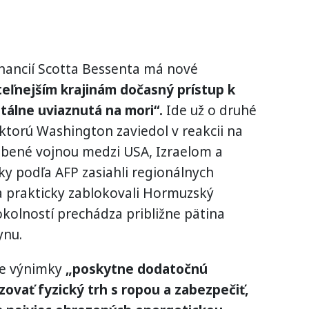
inancií Scotta Bessenta má nové
teľnejším krajinám dočasný prístup k
tálne uviaznutá na mori“.
Ide už o druhé
 ktorú Washington zaviedol v reakcii na
bené vojnou medzi USA, Izraelom a
y podľa AFP zasiahli regionálnych
a prakticky zablokovali Hormuzský
 okolností prechádza približne pätina
ynu.
ie výnimky
„poskytne dodatočnú
zovať fyzický trh s ropou a zabezpečiť,