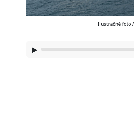
Ilustračné foto 
▶