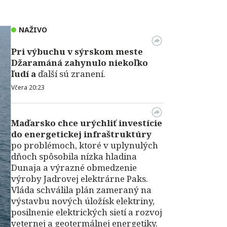
NAŽIVO
Pri výbuchu v
sýrskom meste
Džaramáná zahynulo niekoľko
ľudí a
ďalší sú zranení.
Včera 20:23
Maďarsko chce urýchliť investície
do energetickej infraštruktúry
po problémoch, ktoré v uplynulých
dňoch spôsobila nízka hladina
Dunaja a výrazné obmedzenie
výroby Jadrovej elektrárne Paks.
Vláda schválila plán zameraný na
výstavbu nových úložísk elektriny,
posilnenie elektrických sietí a rozvoj
veternej a geotermálnej energetiky.