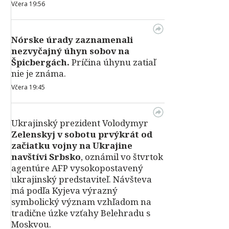
Včera 19:56
Nórske úrady zaznamenali
nezvyčajný úhyn sobov na
Špicbergách.
Príčina úhynu zatiaľ
nie je známa.
Včera 19:45
Ukrajinský prezident Volodymyr
Zelenskyj v sobotu prvýkrát od
začiatku vojny na Ukrajine
navštívi Srbsko
, oznámil vo štvrtok
agentúre AFP vysokopostavený
ukrajinský predstaviteľ. Návšteva
má podľa Kyjeva výrazný
symbolický význam vzhľadom na
tradične úzke vzťahy Belehradu s
Moskvou.