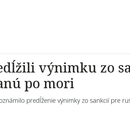
edĺžili výnimku zo s
anú po mori
 oznámilo predĺženie výnimky zo sankcií pre 