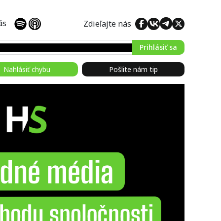
 nás
Zdieľajte nás
Prihlásiť sa
Nahlásiť chybu
Pošlite nám tip