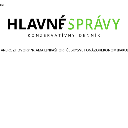
nia
TÁRE
ROZHOVORY
PRIAMA LINKA
ŠPORT
ČESKY
SVETONÁZOR
EKONOMIKA
KU