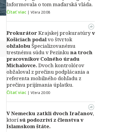
Informovala o tom maďarská vláda.
Čítať viac
|
Včera 20:08
Prokurátor
Krajskej prokuratúry
v
Košiciach podal
vo štvrtok
obžalobu
Špecializovanému
↻
trestnému súdu v Pezinku
na troch
pracovníkov Colného úradu
Michalovce.
Dvoch kontrolórov
obžaloval z prečinu podplácania a
referenta mobilného dohľadu z
prečinu prijímania úplatku.
Čítať viac
|
Včera 20:00
V Nemecku zatkli dvoch Iračanov
,
ktorí
sú podozriví z členstva v
Islamskom štáte.