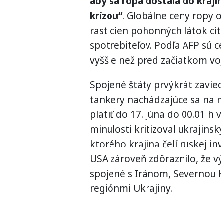
aby sa ropa dostala do kraj
krízou“
. Globálne ceny ropy o
rast cien pohonných látok ci
spotrebiteľov. Podľa AFP sú 
vyššie než pred začiatkom vo
Spojené štáty prvýkrát zavie
tankery nachádzajúce sa na m
platiť do 17. júna do 00.01 
minulosti kritizoval ukrajins
ktorého krajina čelí ruskej in
USA zároveň zdôraznilo, že v
spojené s Iránom, Severnou
regiónmi Ukrajiny.