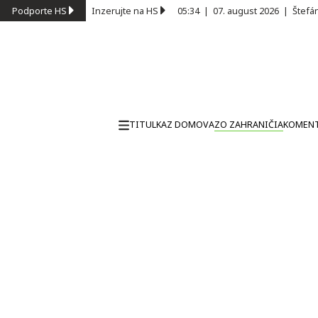
Podporte HS
Inzerujte na HS
05:34
|
07. august 2026
|
Štefá
TITULKA
Z DOMOVA
ZO ZAHRANIČIA
KOMEN