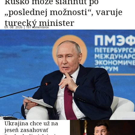
Rusko môže siahnuť po
„poslednej možnosti“, varuje
turecký minister
09. 08. 2026 |
197 komentárov
Ukrajina chce už na
jeseň zasahovať