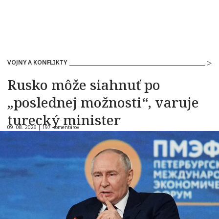
VOJNY A KONFLIKTY
Rusko môže siahnuť po
„poslednej možnosti“, varuje
turecký minister
09. 08. 2026 |
197 komentárov