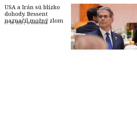
USA a Irán sú blízko
dohody. Bessent
naznačil možný zlom
07. 08. 2026 |
18 komentárov