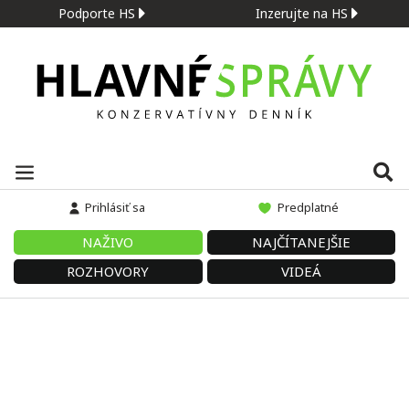
Podporte HS
Inzerujte na HS
Prihlásiť sa
Predplatné
NAŽIVO
NAJČÍTANEJŠIE
ROZHOVORY
VIDEÁ