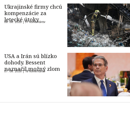
Ukrajinské firmy chcú
kompenzácie za
letecké útoky
08. 08. 2026 |
51 komentárov
USA a Irán sú blízko
dohody. Bessent
naznačil možný zlom
07. 08. 2026 |
18 komentárov