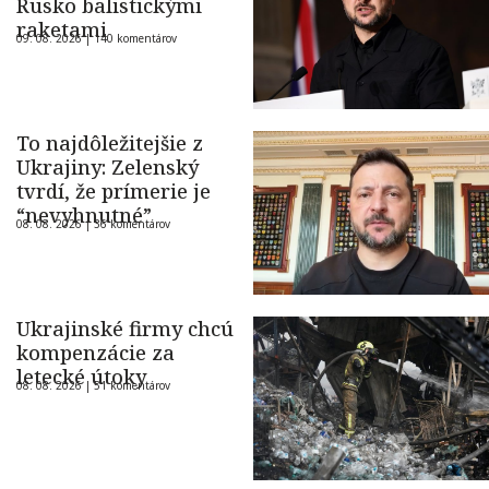
Rusko balistickými
raketami
09. 08. 2026 |
140 komentárov
To najdôležitejšie z
Ukrajiny: Zelenský
tvrdí, že prímerie je
“nevyhnutné”
08. 08. 2026 |
36 komentárov
Ukrajinské firmy chcú
kompenzácie za
letecké útoky
08. 08. 2026 |
51 komentárov