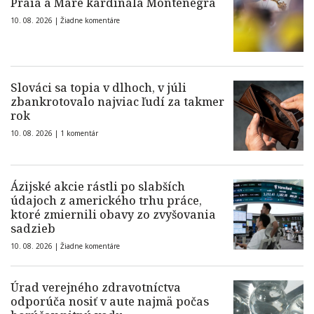
Praia a Mare kardinála Montenegra
10. 08. 2026 |
Žiadne komentáre
Slováci sa topia v dlhoch, v júli
zbankrotovalo najviac ľudí za takmer
rok
10. 08. 2026 |
1 komentár
Ázijské akcie rástli po slabších
údajoch z amerického trhu práce,
ktoré zmiernili obavy zo zvyšovania
sadzieb
10. 08. 2026 |
Žiadne komentáre
Úrad verejného zdravotníctva
odporúča nosiť v aute najmä počas