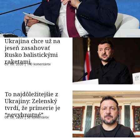
Ukrajina chce už na
jeseň zasahovať
Rusko balistickými
raketami
09. 08. 2026 |
140 komentárov
To najdôležitejšie z
Ukrajiny: Zelenský
tvrdí, že prímerie je
“nevyhnutné”
08. 08. 2026 |
36 komentárov