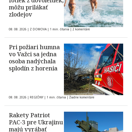
fotiek z dovoleniek,
môžu prilákať
zlodejov
08. 08. 2026
|
Z DOMOVA
|
1 min. čítania
|
2 komentáre
Pri požiari humna
vo Važci sa jedna
osoba nadýchala
splodín z horenia
08. 08. 2026
|
REGIÓNY
|
1 min. čítania
|
Žiadne komentáre
Rakety Patriot
PAC-3 pre Ukrajinu
majú vyrábať