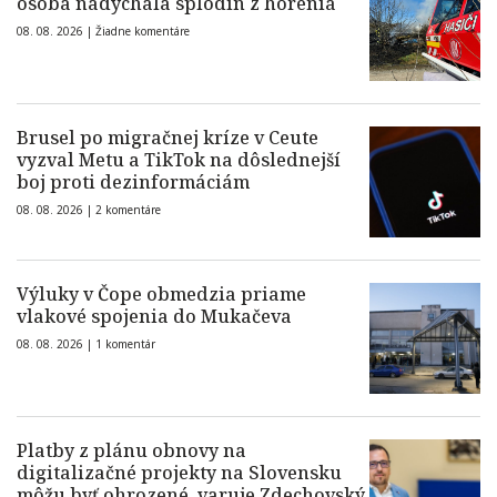
osoba nadýchala splodín z horenia
08. 08. 2026 |
Žiadne komentáre
Brusel po migračnej kríze v Ceute
vyzval Metu a TikTok na dôslednejší
boj proti dezinformáciám
08. 08. 2026 |
2 komentáre
Výluky v Čope obmedzia priame
vlakové spojenia do Mukačeva
08. 08. 2026 |
1 komentár
Platby z plánu obnovy na
digitalizačné projekty na Slovensku
môžu byť ohrozené, varuje Zdechovský