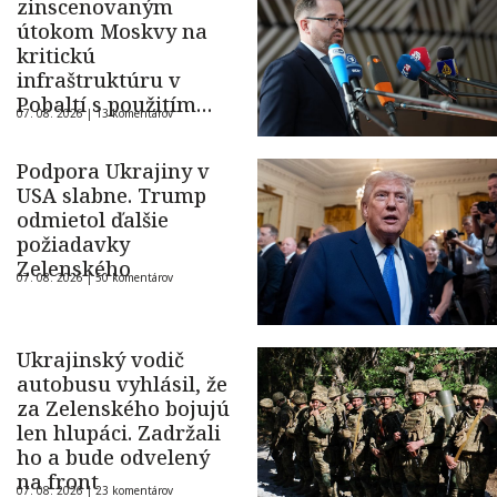
zinscenovaným
útokom Moskvy na
kritickú
infraštruktúru v
Pobaltí s použitím
07. 08. 2026 |
13 komentárov
ukrajinského dronu
Podpora Ukrajiny v
USA slabne. Trump
odmietol ďalšie
požiadavky
Zelenského
07. 08. 2026 |
50 komentárov
Ukrajinský vodič
autobusu vyhlásil, že
za Zelenského bojujú
len hlupáci. Zadržali
ho a bude odvelený
na front
07. 08. 2026 |
23 komentárov