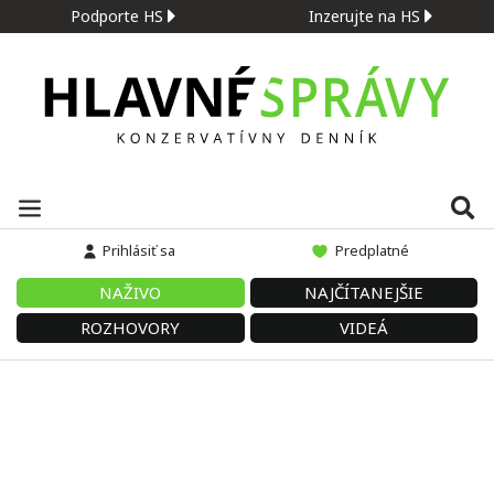
Podporte HS
Inzerujte na HS
Prihlásiť sa
Predplatné
NAŽIVO
NAJČÍTANEJŠIE
ROZHOVORY
VIDEÁ