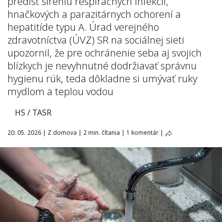
predísť šíreniu respiračných infekcií,
hnačkových a parazitárnych ochorení a
hepatitíde typu A. Úrad verejného
zdravotníctva (ÚVZ) SR na sociálnej sieti
upozornil, že pre ochránenie seba aj svojich
blízkych je nevyhnutné dodržiavať správnu
hygienu rúk, teda dôkladne si umývať ruky
mydlom a teplou vodou
HS / TASR
20. 05. 2026
|
Z domova
|
2 min. čítania
|
1 komentár
|