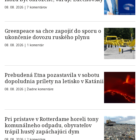
08. 08. 2026 |
7 komentárov
Greenpeace sa chce zapojiť do sporu o
ukončenie dovozu ruského plynu
08. 08. 2026 |
1 komentár
Prebudená Etna pozastavila v sobotu
dopoludnia prílety na letisko v Katánii
08. 08. 2026 |
Žiadne komentáre
Pri prístave v Rotterdame horeli tony
komunálneho odpadu, obyvateľov
trápil hustý zapáchajúci dym
08. 08. 2026 |
2 komentáre