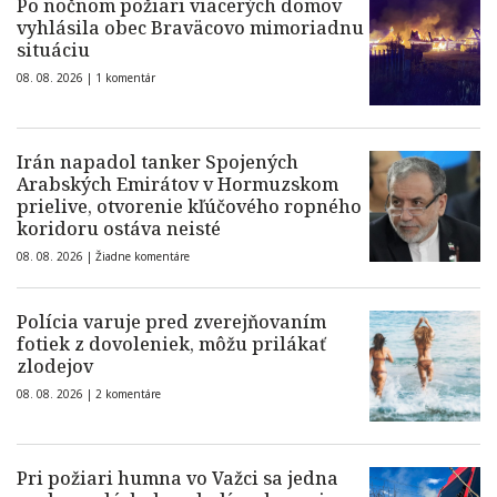
Po nočnom požiari viacerých domov
vyhlásila obec Braväcovo mimoriadnu
situáciu
08. 08. 2026 |
1 komentár
Irán napadol tanker Spojených
Arabských Emirátov v Hormuzskom
prielive, otvorenie kľúčového ropného
koridoru ostáva neisté
08. 08. 2026 |
Žiadne komentáre
Polícia varuje pred zverejňovaním
fotiek z dovoleniek, môžu prilákať
zlodejov
08. 08. 2026 |
2 komentáre
Pri požiari humna vo Važci sa jedna