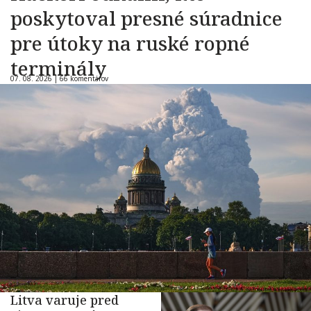
poskytoval presné súradnice
pre útoky na ruské ropné
terminály
07. 08. 2026 |
66 komentárov
Litva varuje pred