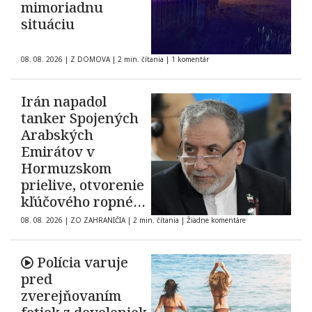
mimoriadnu
situáciu
08. 08. 2026
|
Z DOMOVA
|
2 min. čítania
|
1 komentár
Irán napadol
tanker Spojených
Arabských
Emirátov v
Hormuzskom
prielive, otvorenie
kľúčového ropného
koridoru ostáva
08. 08. 2026
|
ZO ZAHRANIČIA
|
2 min. čítania
|
Žiadne komentáre
neisté
Polícia varuje
pred
zverejňovaním