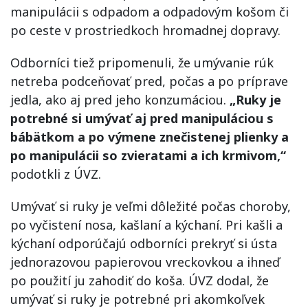
manipulácii s odpadom a odpadovým košom či
po ceste v prostriedkoch hromadnej dopravy.
Odborníci tiež pripomenuli, že umývanie rúk
netreba podceňovať pred, počas a po príprave
jedla, ako aj pred jeho konzumáciou.
„Ruky je
potrebné si umývať aj pred manipuláciou s
bábätkom a po výmene znečistenej plienky a
po manipulácii so zvieratami a ich krmivom,“
podotkli z ÚVZ.
Umývať si ruky je veľmi dôležité počas choroby,
po vyčistení nosa, kašlaní a kýchaní. Pri kašli a
kýchaní odporúčajú odborníci prekryť si ústa
jednorazovou papierovou vreckovkou a ihneď
po použití ju zahodiť do koša. ÚVZ dodal, že
umývať si ruky je potrebné pri akomkoľvek