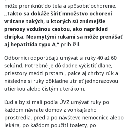
môže preniknúť do tela a spôsobiť ochorenie.
„Takto sa dokáže šíriť množstvo ochorení
vrátane takých, u ktorých sú známejšie
prenosy vzdušnou cestou, ako napríklad
chrípka. Neumytými rukami sa môže prenášať
aj hepatitída typu A,“
priblížil.
Odborníci odporúčajú umývať si ruky 40 až 60
sekúnd. Potrebné je dôkladne vyčistiť dlane,
priestory medzi prstami, palce aj chrbty rúk a
následne si ruky dôkladne utrieť jednorazovou
utierkou alebo čistým uterákom.
Ľudia by si mali podľa ÚVZ umývať ruky po
každom návrate domov z vonkajšieho
prostredia, pred a po návšteve nemocnice alebo
lekára, po každom použití toalety, po