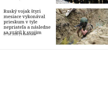
Ruský vojak štyri
mesiace vykonával
prieskum v tyle
nepriateľa a následne
sa vrátil k svojim
07. 08. 2026 |
9 komentárov