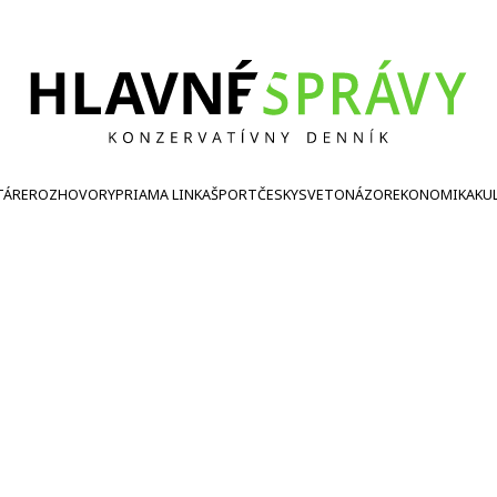
TÁRE
ROZHOVORY
PRIAMA LINKA
ŠPORT
ČESKY
SVETONÁZOR
EKONOMIKA
KU