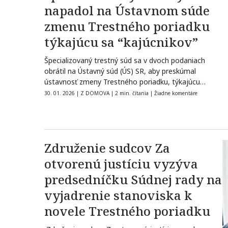
napadol na Ústavnom súde
zmenu Trestného poriadku
týkajúcu sa “kajúcnikov”
Špecializovaný trestný súd sa v dvoch podaniach
obrátil na Ústavný súd (ÚS) SR, aby preskúmal
ústavnosť zmeny Trestného poriadku, týkajúcu…
30. 01. 2026
|
Z DOMOVA
|
2 min. čítania
|
Žiadne komentáre
Združenie sudcov Za
otvorenú justíciu vyzýva
predsedníčku Súdnej rady na
vyjadrenie stanoviska k
novele Trestného poriadku