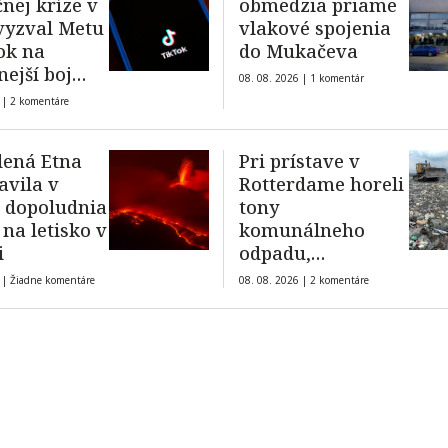
nej kríze v
obmedzia priame
vyzval Metu
vlakové spojenia
ok na
do Mukačeva
nejší boj
08. 08. 2026 |
1 komentár
 |
2 komentáre
formáciám
dená Etna
Pri prístave v
avila v
Rotterdame horeli
 dopoludnia
tony
 na letisko v
komunálneho
i
odpadu,
obyvateľov trápil
 |
Žiadne komentáre
08. 08. 2026 |
2 komentáre
hustý zapáchajúci
dym