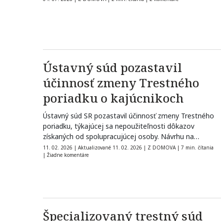
Ústavný súd pozastavil
účinnosť zmeny Trestného
poriadku o kajúcnikoch
Ústavný súd SR pozastavil účinnosť zmeny Trestného
poriadku, týkajúcej sa nepoužiteľnosti dôkazov
získaných od spolupracujúcej osoby. Návrhu na
pozastavenie účinnosti…
11. 02. 2026
|
Aktualizované 11. 02. 2026
|
Z DOMOVA
|
7 min. čítania
|
Žiadne komentáre
Špecializovaný trestný súd