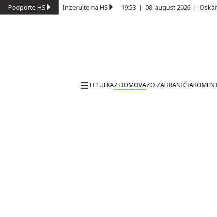
Podporte HS
Inzerujte na HS
19:53
|
08. august 2026
|
Oskár
TITULKA
Z DOMOVA
ZO ZAHRANIČIA
KOMEN