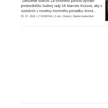
Združenie sudcov Za otvorenú justíciu vyzvalo
predsedníčku Súdnej rady SR Marcelu Kosovú, aby v
súvislosti s novelou trestného poriadku, ktorá…
05. 01. 2026
|
Z DOMOVA
|
2 min. čítania
|
Žiadne komentáre