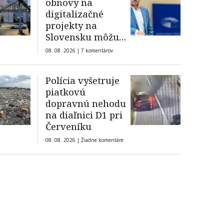
obnovy na
digitalizačné
projekty na
Slovensku môžu
byť ohrozené,
08. 08. 2026 |
7 komentárov
varuje Zdechovský
Polícia vyšetruje
piatkovú
dopravnú nehodu
na diaľnici D1 pri
Červeníku
08. 08. 2026 |
Žiadne komentáre