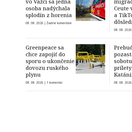
vo Važci sa jedna
migrač
osoba nadýchala
Ceute 
splodín z horenia
a TikT
dôsled
08. 08. 2026 |
Žiadne komentáre
proti
08. 08. 2026
dezin
Greenpeace sa
Prebu
chce zapojiť do
pozast
sporu o ukončenie
sobotu
dovozu ruského
prílety
plynu
Katáni
08. 08. 2026 |
1 komentár
08. 08. 2026