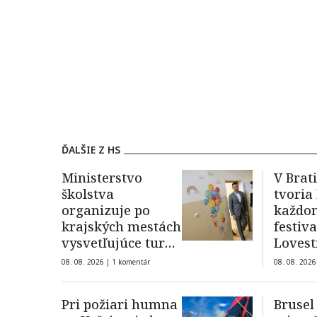
ĎALŠIE Z HS
Ministerstvo
V Brat
školstva
tvoria
organizuje po
každo
krajských mestách
festiv
vysvetľujúce turné
Loves
o zmenách vo
08. 08. 2026 |
1 komentár
08. 08. 2026
vzdelávaní
Pri požiari humna
Brusel