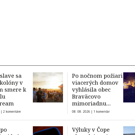
islave sa
Po nočnom požiari
 kolóny v
viacerých domov
m smere k
vyhlásila obec
alu
Braväcovo
tream
mimoriadnu
situáciu
 |
2 komentáre
08. 08. 2026 |
1 komentár
 po
Výluky v Čope