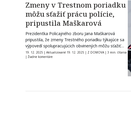
Zmeny v Trestnom poriadku
môžu sťažiť prácu polície,
pripustila Maškarová
Prezidentka Policajného zboru Jana Maškarová
pripustila, že zmeny Trestného poriadku týkajúce sa
výpovedí spolupracujúcich obvinených môžu sťažiť
prácu polície. Odpovedala…
19. 12. 2025
|
Aktualizované 19. 12. 2025
|
Z DOMOVA
|
3 min. čítania
|
Žiadne komentáre