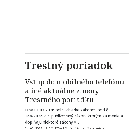
Trestný poriadok
Vstup do mobilného telefónu
a iné aktuálne zmeny
Trestného poriadku
Dňa 01.07.2026 bol v Zbierke zákonov pod č.
168/2026 Z.z. publikovaný zákon, ktorým sa menia a
dopĺňajú niektoré zákony v…
04. 07. 2026
|
Z DOMOVA
|
2 min. čítania
|
2 komentáre