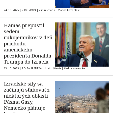
24. 10. 2025
|
Z DOMOVA
|
2 min. čítania
|
Žiadne komentáre
Hamas prepustil
sedem
rukojemníkov v deň
príchodu
amerického
prezidenta Donalda
Trumpa do Izraela
13. 10. 2025
|
ZO ZAHRANIČIA
|
1 min. čítania
|
Žiadne komentáre
Izraelské sily sa
začínajú sťahovať z
niektorých oblastí
Pásma Gazy,
Nemecko plánuje