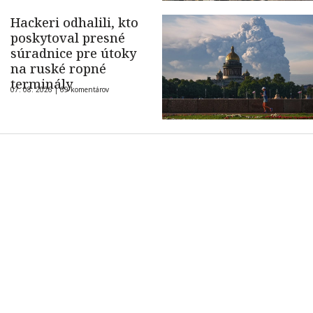
Hackeri odhalili, kto
poskytoval presné
súradnice pre útoky
na ruské ropné
terminály
07. 08. 2026 |
69 komentárov