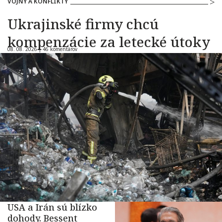
VOJNY A KONFLIKTY
Ukrajinské firmy chcú
kompenzácie za letecké útoky
08. 08. 2026 |
46 komentárov
USA a Irán sú blízko
dohody. Bessent