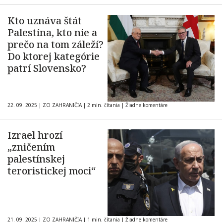
Kto uznáva štát
Palestína, kto nie a
prečo na tom záleží?
Do ktorej kategórie
patrí Slovensko?
22. 09. 2025
|
ZO ZAHRANIČIA
|
2 min. čítania
|
Žiadne komentáre
Izrael hrozí
„zničením
palestínskej
teroristickej moci“
21. 09. 2025
|
ZO ZAHRANIČIA
|
1 min. čítania
|
Žiadne komentáre