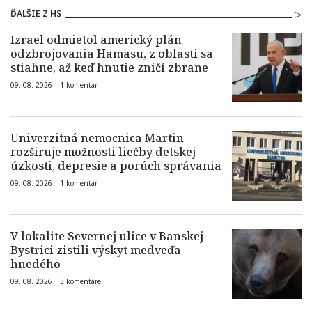
ĎALŠIE Z HS
Izrael odmietol americký plán
odzbrojovania Hamasu, z oblasti sa
stiahne, až keď hnutie zničí zbrane
09. 08. 2026 |
1 komentár
Univerzitná nemocnica Martin
rozširuje možnosti liečby detskej
úzkosti, depresie a porúch správania
09. 08. 2026 |
1 komentár
V lokalite Severnej ulice v Banskej
Bystrici zistili výskyt medveďa
hnedého
09. 08. 2026 |
3 komentáre