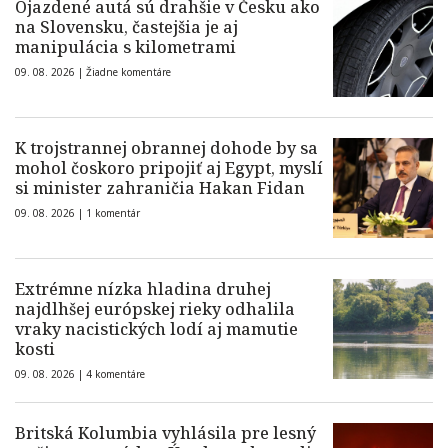
Ojazdené autá sú drahšie v Česku ako
na Slovensku, častejšia je aj
manipulácia s kilometrami
09. 08. 2026 |
Žiadne komentáre
K trojstrannej obrannej dohode by sa
mohol čoskoro pripojiť aj Egypt, myslí
si minister zahraničia Hakan Fidan
09. 08. 2026 |
1 komentár
Extrémne nízka hladina druhej
najdlhšej európskej rieky odhalila
vraky nacistických lodí aj mamutie
kosti
09. 08. 2026 |
4 komentáre
Britská Kolumbia vyhlásila pre lesný