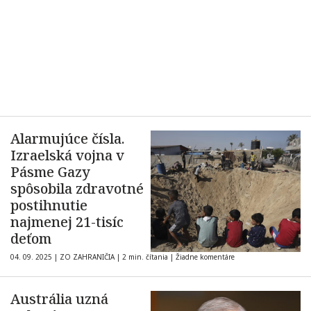
Alarmujúce čísla.
Izraelská vojna v
Pásme Gazy
spôsobila zdravotné
postihnutie
najmenej 21-tisíc
deťom
04. 09. 2025
|
ZO ZAHRANIČIA
|
2 min. čítania
|
Žiadne komentáre
Austrália uzná