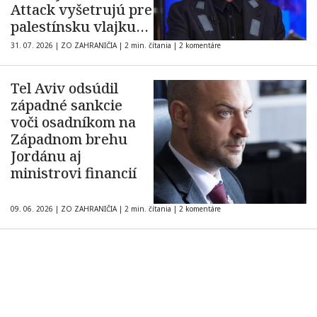
Attack vyšetrujú pre
palestínsku vlajku
na pódiu
31. 07. 2026
|
ZO ZAHRANIČIA
|
2 min. čítania
|
2 komentáre
Tel Aviv odsúdil
západné sankcie
voči osadníkom na
Západnom brehu
Jordánu aj
ministrovi financií
09. 06. 2026
|
ZO ZAHRANIČIA
|
2 min. čítania
|
2 komentáre