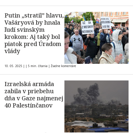
Putin „stratil” hlavu,
Vašáryová by hnala
ľudí svinským
krokom: Aj taký bol
piatok pred Úradom
vlády
10. 05. 2025
|
|
5 min. čítania
|
Žiadne komentáre
Izraelská armáda
zabila v priebehu
dňa v Gaze najmenej
40 Palestínčanov