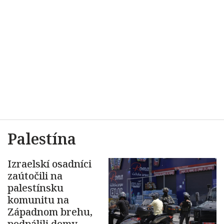
Palestína
Izraelskí osadníci
zaútočili na
palestínsku
komunitu na
Západnom brehu,
podpálili domy