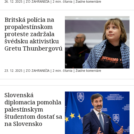
26. 12. 2025
|
ZO ZAHRANIČIA
|
2 min. čítania
|
Žiadne komentáre
Britská polícia na
propalestínskom
proteste zadržala
švédsku aktivistku
Gretu Thunbergovú
23. 12. 2025
|
ZO ZAHRANIČIA
|
2 min. čítania
|
Žiadne komentáre
Slovenská
diplomacia pomohla
palestínskym
študentom dostať sa
na Slovensko