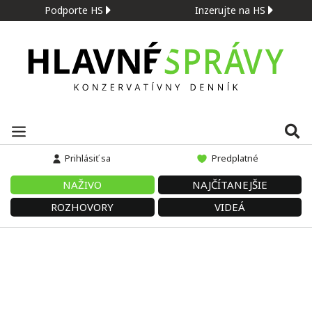
Podporte HS
Inzerujte na HS
Prihlásiť sa
Predplatné
NAŽIVO
NAJČÍTANEJŠIE
ROZHOVORY
VIDEÁ