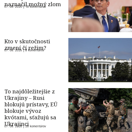
naznačil možný zlom
07. 08. 2026 |
18 komentárov
Kto v skutočnosti
zmení čí režim?
07. 08. 2026 |
8 komentárov
To najdôležitejšie z
Ukrajiny – Rusi
blokujú prístavy, EÚ
blokuje vývoz
kvótami, sťažujú sa
Ukrajinci
07. 08. 2026 |
26 komentárov