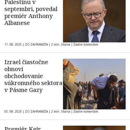
Palestínu v
septembri, povedal
premiér Anthony
Albanese
11. 08. 2025
|
ZO ZAHRANIČIA
|
2 min. čítania
|
Žiadne komentáre
Izrael čiastočne
obnoví
obchodovanie
súkromného sektora
v Pásme Gazy
05. 08. 2025
|
ZO ZAHRANIČIA
|
2 min. čítania
|
Žiadne komentáre
Premiér Keir