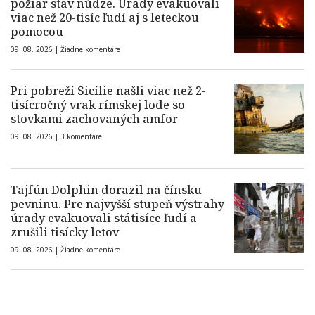
požiar stav núdze. Úrady evakuovali
viac než 20-tisíc ľudí aj s leteckou
pomocou
09. 08. 2026 |
Žiadne komentáre
Pri pobreží Sicílie našli viac než 2-
tisícročný vrak rímskej lode so
stovkami zachovaných amfor
09. 08. 2026 |
3 komentáre
Tajfún Dolphin dorazil na čínsku
pevninu. Pre najvyšší stupeň výstrahy
úrady evakuovali státisíce ľudí a
zrušili tisícky letov
09. 08. 2026 |
Žiadne komentáre