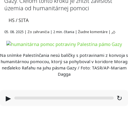
Gazy. Cieľom tohto kroku je znížiť závislosť
územia od humanitárnej pomoci
HS / SITA
05. 08. 2025
|
Zo zahraničia
|
2 min. čítania
|
Žiadne komentáre
|
Na snímke Palestínčania nesú balíčky s potravinami z konvoja s
humanitárnou pomocou, ktorý sa pohyboval v koridore Morag
neďaleko Rafahu na juhu pásma Gazy / Foto: TASR/AP-Mariam
Dagga
▶
↻