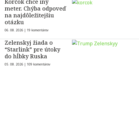
Korčok chce iný
meter. Chýba odpoveď
na najdôležitejšiu
otázku
06. 08. 2026 |
19 komentárov
Zelenskyj žiada o
“Starlink” pre útoky
do hĺbky Ruska
05. 08. 2026 |
109 komentárov