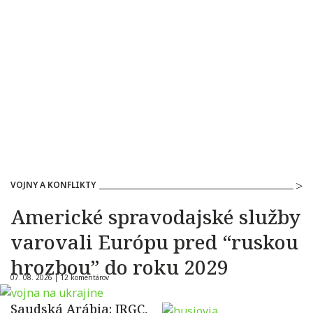
VOJNY A KONFLIKTY
Americké spravodajské služby
varovali Európu pred “ruskou
hrozbou” do roku 2029
07. 08. 2026 |
12 komentárov
Saudská Arábia: IRGC,