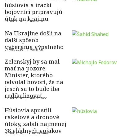
húsíovia a irackí
bojovníci pripravujú
útok na krajinu
07. 08. 2026 |
1 komentár
Na Ukrajine došli na
ďalší spôsob
vyberania výpalného
07. 08. 2026 |
1 komentár
Zelenskyj by sa mal
mať na pozore.
Minister, ktorého
odvolal hovorí, že na
jeseň sa to bude iba
radikalizovať
07. 08. 2026 |
5 komentárov
Húsíovia spustili
raketové a dronové
útoky, zabili najmenej
38 vládnych vojakov
06. 08. 2026 |
17 komentárov