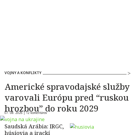
VOJNY A KONFLIKTY
Americké spravodajské služby
varovali Európu pred “ruskou
hrozbou” do roku 2029
07. 08. 2026 |
12 komentárov
Saudská Arábia: IRGC,
húsíovia a irackí