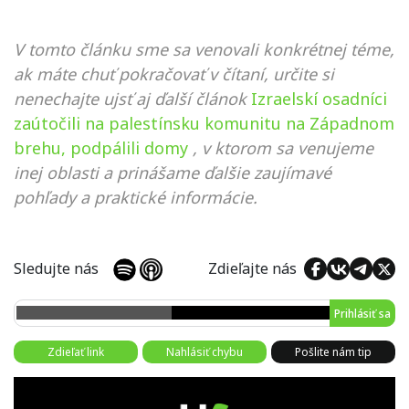
V tomto článku sme sa venovali konkrétnej téme,
ak máte chuť pokračovať v čítaní, určite si
nenechajte ujsť aj ďalší článok
Izraelskí osadníci
zaútočili na palestínsku komunitu na Západnom
brehu, podpálili domy
, v ktorom sa venujeme
inej oblasti a prinášame ďalšie zaujímavé
pohľady a praktické informácie.
Sledujte nás
Zdieľajte nás
Prihlásiť sa
Zdieľať link
Nahlásiť chybu
Pošlite nám tip