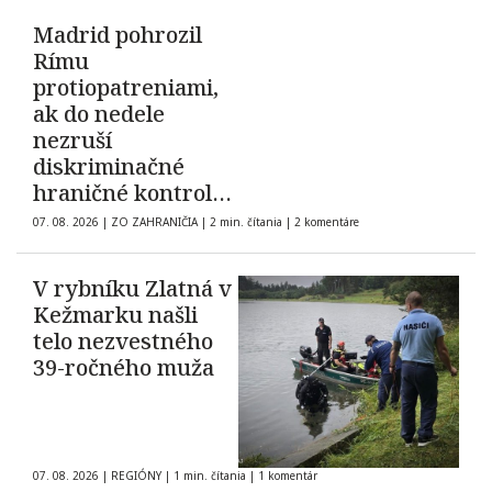
Madrid pohrozil
Rímu
protiopatreniami,
ak do nedele
nezruší
diskriminačné
hraničné kontroly
španielskych
07. 08. 2026
|
ZO ZAHRANIČIA
|
2 min. čítania
|
2 komentáre
občanov
V rybníku Zlatná v
Kežmarku našli
telo nezvestného
39-ročného muža
07. 08. 2026
|
REGIÓNY
|
1 min. čítania
|
1 komentár