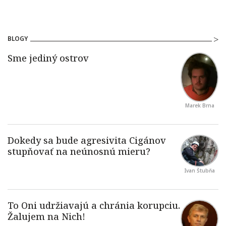
BLOGY
Marek Brna
Ivan Štubňa