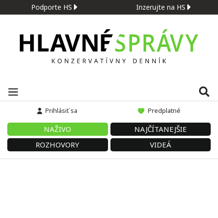
Podporte HS
Inzerujte na HS
Prihlásiť sa
Predplatné
NAŽIVO
NAJČÍTANEJŠIE
ROZHOVORY
VIDEÁ