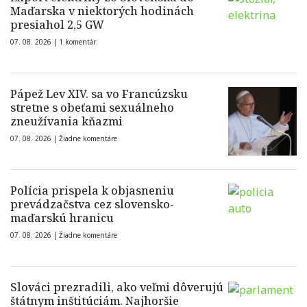
Maďarska v niektorých hodinách
presiahol 2,5 GW
07. 08. 2026 |
1 komentár
Pápež Lev XIV. sa vo Francúzsku
stretne s obeťami sexuálneho
zneužívania kňazmi
07. 08. 2026 |
Žiadne komentáre
Polícia prispela k objasneniu
prevádzačstva cez slovensko-
maďarskú hranicu
07. 08. 2026 |
Žiadne komentáre
Slováci prezradili, ako veľmi dôverujú
štátnym inštitúciám. Najhoršie