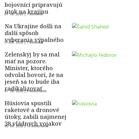
bojovníci pripravujú
útok na krajinu
07. 08. 2026 |
1 komentár
Na Ukrajine došli na
ďalší spôsob
vyberania výpalného
07. 08. 2026 |
1 komentár
Zelenskyj by sa mal
mať na pozore.
Minister, ktorého
odvolal hovorí, že na
jeseň sa to bude iba
radikalizovať
07. 08. 2026 |
5 komentárov
Húsíovia spustili
raketové a dronové
útoky, zabili najmenej
38 vládnych vojakov
06. 08. 2026 |
17 komentárov