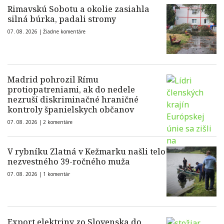
Rimavskú Sobotu a okolie zasiahla
silná búrka, padali stromy
07. 08. 2026 |
Žiadne komentáre
Madrid pohrozil Rímu
protiopatreniami, ak do nedele
nezruší diskriminačné hraničné
kontroly španielskych občanov
07. 08. 2026 |
2 komentáre
V rybníku Zlatná v Kežmarku našli telo
nezvestného 39-ročného muža
07. 08. 2026 |
1 komentár
Export elektriny zo Slovenska do