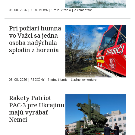
08. 08. 2026
|
Z DOMOVA
|
1 min. čítania
|
2 komentáre
Pri požiari humna
vo Važci sa jedna
osoba nadýchala
splodín z horenia
08. 08. 2026
|
REGIÓNY
|
1 min. čítania
|
Žiadne komentáre
Rakety Patriot
PAC-3 pre Ukrajinu
majú vyrábať
Nemci