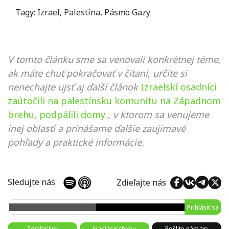
Tagy:
Izrael
,
Palestína
,
Pásmo Gazy
V tomto článku sme sa venovali konkrétnej téme,
ak máte chuť pokračovať v čítaní, určite si
nenechajte ujsť aj ďalší článok
Izraelskí osadníci
zaútočili na palestínsku komunitu na Západnom
brehu, podpálili domy
, v ktorom sa venujeme
inej oblasti a prinášame ďalšie zaujímavé
pohľady a praktické informácie.
Sledujte nás
Zdieľajte nás
Prihlásiť sa
Zdieľať link
Nahlásiť chybu
Pošlite nám tip