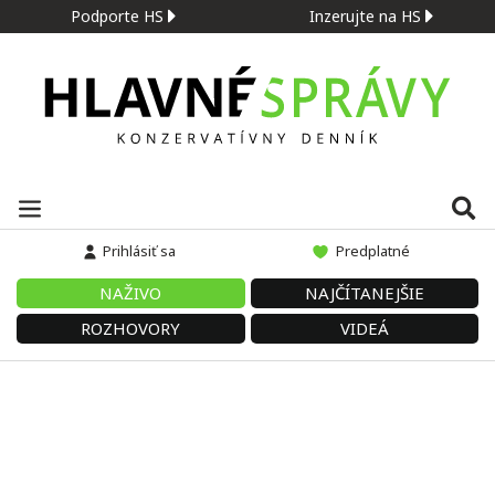
Podporte HS
Inzerujte na HS
Prihlásiť sa
Predplatné
NAŽIVO
NAJČÍTANEJŠIE
ROZHOVORY
VIDEÁ