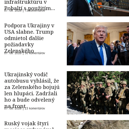
infraštruktúru v
Pobaltí s použitím
07. 08. 2026 |
13 komentárov
ukrajinského dronu
Podpora Ukrajiny v
USA slabne. Trump
odmietol ďalšie
požiadavky
Zelenského
07. 08. 2026 |
50 komentárov
Ukrajinský vodič
autobusu vyhlásil, že
za Zelenského bojujú
len hlupáci. Zadržali
ho a bude odvelený
na front
07. 08. 2026 |
23 komentárov
Ruský vojak štyri