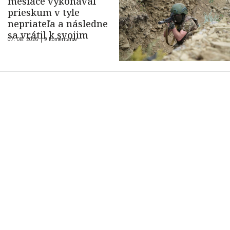
mesiace vykonával
prieskum v tyle
nepriateľa a následne
sa vrátil k svojim
07. 08. 2026 |
9 komentárov