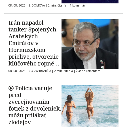
08. 08. 2026
|
Z DOMOVA
|
2 min. čítania
|
1 komentár
Irán napadol
tanker Spojených
Arabských
Emirátov v
Hormuzskom
prielive, otvorenie
kľúčového ropného
koridoru ostáva
08. 08. 2026
|
ZO ZAHRANIČIA
|
2 min. čítania
|
Žiadne komentáre
neisté
Polícia varuje
pred
zverejňovaním
fotiek z dovoleniek,
môžu prilákať
zlodejov