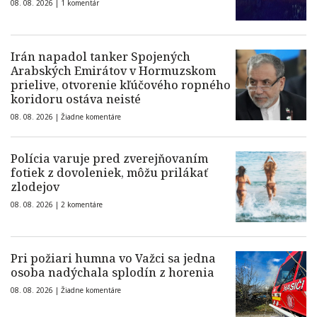
08. 08. 2026 |
1 komentár
Irán napadol tanker Spojených
Arabských Emirátov v Hormuzskom
prielive, otvorenie kľúčového ropného
koridoru ostáva neisté
08. 08. 2026 |
Žiadne komentáre
Polícia varuje pred zverejňovaním
fotiek z dovoleniek, môžu prilákať
zlodejov
08. 08. 2026 |
2 komentáre
Pri požiari humna vo Važci sa jedna
osoba nadýchala splodín z horenia
08. 08. 2026 |
Žiadne komentáre