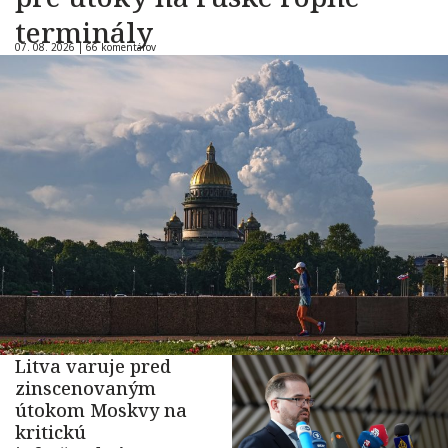
terminály
07. 08. 2026 |
66 komentárov
Litva varuje pred
zinscenovaným
útokom Moskvy na
kritickú