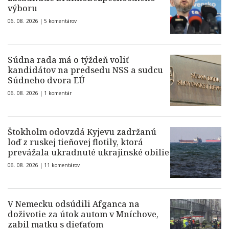
výboru
06. 08. 2026 |
5 komentárov
Súdna rada má o týždeň voliť
kandidátov na predsedu NSS a sudcu
Súdneho dvora EÚ
06. 08. 2026 |
1 komentár
Štokholm odovzdá Kyjevu zadržanú
loď z ruskej tieňovej flotily, ktorá
prevážala ukradnuté ukrajinské obilie
06. 08. 2026 |
11 komentárov
V Nemecku odsúdili Afganca na
doživotie za útok autom v Mníchove,
zabil matku s dieťaťom