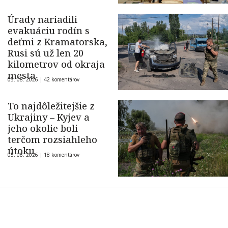
Úrady nariadili
evakuáciu rodín s
deťmi z Kramatorska,
Rusi sú už len 20
kilometrov od okraja
mesta
05. 08. 2026 |
42 komentárov
To najdôležitejšie z
Ukrajiny – Kyjev a
jeho okolie boli
terčom rozsiahleho
útoku
05. 08. 2026 |
18 komentárov