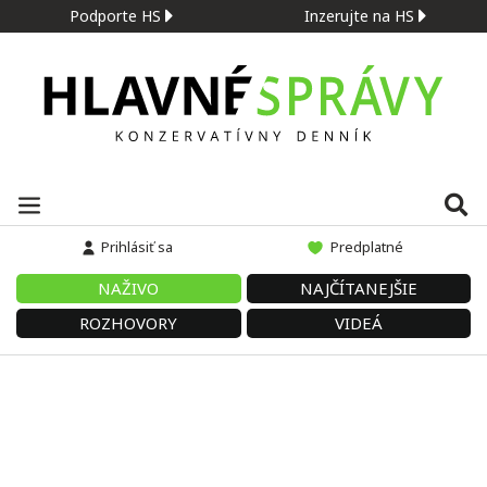
Podporte HS
Inzerujte na HS
Prihlásiť sa
Predplatné
NAŽIVO
NAJČÍTANEJŠIE
ROZHOVORY
VIDEÁ