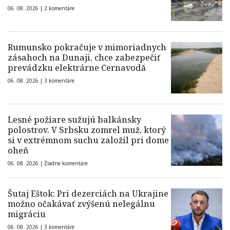
06. 08. 2026 |
2 komentáre
Rumunsko pokračuje v mimoriadnych
zásahoch na Dunaji, chce zabezpečiť
prevádzku elektrárne Cernavodă
06. 08. 2026 |
3 komentáre
Lesné požiare sužujú balkánsky
polostrov. V Srbsku zomrel muž, ktorý
si v extrémnom suchu založil pri dome
oheň
06. 08. 2026 |
Žiadne komentáre
Šutaj Eštok: Pri dezerciách na Ukrajine
možno očakávať zvýšenú nelegálnu
migráciu
06. 08. 2026 |
3 komentáre