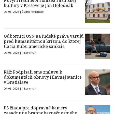
Novým riaditeľom Múzea rusínskej
kultúry v Prešove je Ján Holodňák
06. 08. 2026 |
Žiadne komentáre
Odborníci OSN na ľudské práva varujú
pred humanitárnou krízou, do ktorej
tlačia Kubu americké sankcie
06. 08. 2026 |
1 komentár
Ráž: Podpísali sme zmluvu k
dokumentácii obnovy Hlavnej stanice
v Bratislave
06. 08. 2026 |
1 komentár
PS žiada pre dopravné kamery
zasadnutie brannobezpečnostného