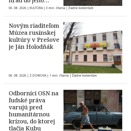
hrad do jeho
pôvodnej podoby z
06. 08. 2026
|
KULTÚRA
|
3 min. čítania
|
Žiadne komentáre
roku 1903
Novým riaditeľom
Múzea rusínskej
kultúry v Prešove
je Ján Holodňák
06. 08. 2026
|
Z DOMOVA
|
1 min. čítania
|
Žiadne komentáre
Odborníci OSN na
ľudské práva
varujú pred
humanitárnou
krízou, do ktorej
tlačia Kubu