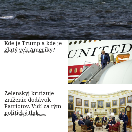
Kde je Trump a kde je
zlatý vek Ameriky?
06. 08. 2026 |
5 komentárov
Zelenskyj kritizuje
zníženie dodávok
Patriotov. Vidí za tým
politický tlak
05. 08. 2026 |
22 komentárov