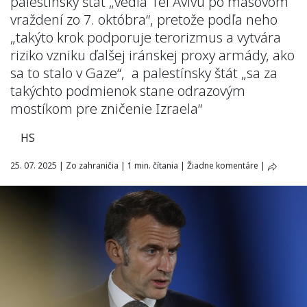
palestínsky štát „vedľa Tel Avivu po masovom
vraždení zo 7. októbra“, pretože podľa neho
„takýto krok podporuje terorizmus a vytvára
riziko vzniku ďalšej iránskej proxy armády, ako
sa to stalo v Gaze“, a palestínsky štát „sa za
takýchto podmienok stane odrazovým
mostíkom pre zničenie Izraela“
HS
25. 07. 2025
|
Zo zahraničia
|
1 min. čítania
|
Žiadne komentáre
|