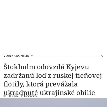
VOJNY A KONFLIKTY
Štokholm odovzdá Kyjevu
zadržanú loď z ruskej tieňovej
flotily, ktorá prevážala
ukradnuté ukrajinské obilie
06. 08. 2026 |
11 komentárov