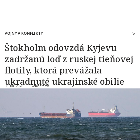
VOJNY A KONFLIKTY
Štokholm odovzdá Kyjevu
zadržanú loď z ruskej tieňovej
flotily, ktorá prevážala
ukradnuté ukrajinské obilie
06. 08. 2026 |
11 komentárov