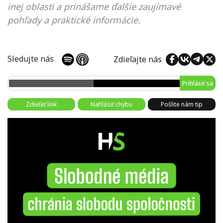
inej oblasti a prinášame ďalšie zaujímavé
pohľady a praktické informácie.
Sledujte nás
Zdieľajte nás
Prihlásiť sa
Zdieľať link
Nahlásiť chybu
Pošlite nám tip