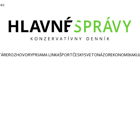
nec
TÁRE
ROZHOVORY
PRIAMA LINKA
ŠPORT
ČESKY
SVETONÁZOR
EKONOMIKA
KU