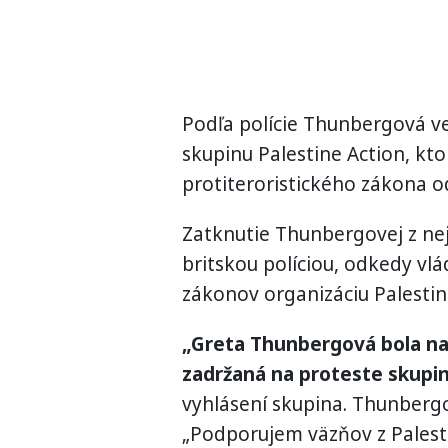
Podľa polície Thunbergová v
skupinu Palestine Action, ktor
protiteroristického zákona od
Zatknutie Thunbergovej z ne
britskou políciou, odkedy vlá
zákonov organizáciu Palestine
„Greta Thunbergová bola na
zadržaná na proteste skupiny
vyhlásení skupina. Thunberg
„Podporujem väzňov z Palesti