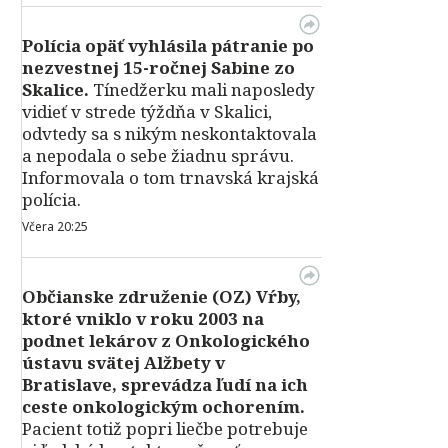
Polícia opäť vyhlásila pátranie po
nezvestnej 15-ročnej Sabine zo
Skalice.
Tínedžerku mali naposledy
vidieť v strede týždňa v Skalici,
odvtedy sa s nikým neskontaktovala
a nepodala o sebe žiadnu správu.
Informovala o tom trnavská krajská
polícia.
Včera 20:25
Občianske združenie (OZ) Vŕby,
ktoré vniklo v roku 2003 na
podnet lekárov z Onkologického
ústavu svätej Alžbety v
Bratislave, sprevádza ľudí na ich
ceste onkologickým ochorením.
Pacient totiž popri liečbe potrebuje