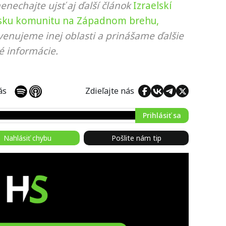
nenechajte ujsť aj ďalší článok
Izraelskí
tínsku komunitu na Západnom brehu,
 venujeme inej oblasti a prinášame ďalšie
é informácie.
 nás
Zdieľajte nás
Prihlásiť sa
Nahlásiť chybu
Pošlite nám tip