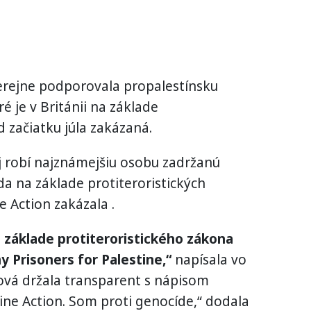
erejne podporovala propalestínsku
é je v Británii na základe
 začiatku júla zakázaná.
j robí najznámejšiu osobu zadržanú
da na základe protiteroristických
 Action zakázala .
 základe protiteroristického zákona
 Prisoners for Palestine,“
napísala vo
ová držala transparent s nápisom
ne Action. Som proti genocíde,“ dodala