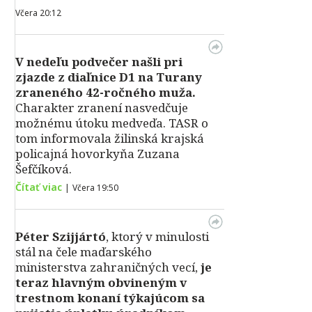
Včera 20:12
V nedeľu podvečer našli pri
zjazde z diaľnice D1 na Turany
zraneného 42-ročného muža.
Charakter zranení nasvedčuje
možnému útoku medveďa. TASR o
tom informovala žilinská krajská
policajná hovorkyňa Zuzana
Šefčíková.
Čítať viac
|
Včera 19:50
Péter Szijjártó
, ktorý v minulosti
stál na čele maďarského
ministerstva zahraničných vecí,
je
teraz hlavným obvineným v
trestnom konaní týkajúcom sa