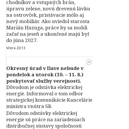
chodníkov a vstupných brán,
úpravu zelene, novú drevenú lávku
na ostrovček, pristávacie mólo aj
nový mobiliár. Ako uviedol starosta
Marián Hazuga, práce by sa mohli
začať na jeseň a ukončené majú byť
do júna 2027.
Včera 20:13
Okresný úrad v Ilave nebude v
pondelok a utorok (10. – 11. 8.)
poskytovať služby verejnosti.
Dôvodom je odstávka elektrickej
energie. Informoval o tom odbor
strategickej komunikácie Kancelárie
ministra vnútra SR.
Dôvodom odstávky elektrickej
energie sú práce na zariadeniach
distribučnej sústavy spoločnosti