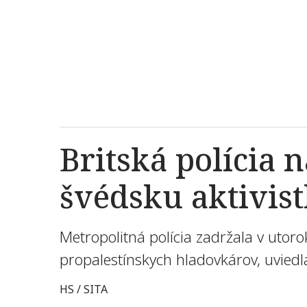
Britská polícia 
švédsku aktivis
Metropolitná polícia zadržala v uto
propalestínskych hladovkárov, uviedla
HS / SITA