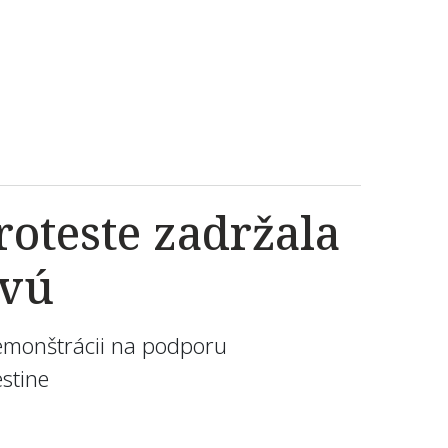
roteste zadržala
ovú
demonštrácii na podporu
estine