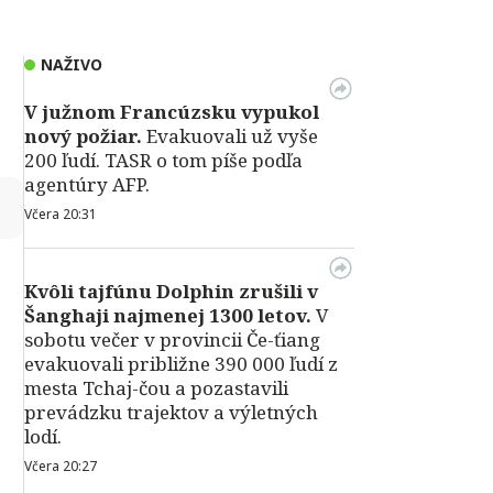
NAŽIVO
V južnom Francúzsku vypukol
nový požiar.
Evakuovali už vyše
200 ľudí. TASR o tom píše podľa
agentúry AFP.
↻
Včera 20:31
Kvôli tajfúnu Dolphin zrušili v
Šanghaji najmenej 1300 letov.
V
sobotu večer v provincii Če-ťiang
evakuovali približne 390 000 ľudí z
mesta Tchaj-čou a pozastavili
prevádzku trajektov a výletných
lodí.
Včera 20:27