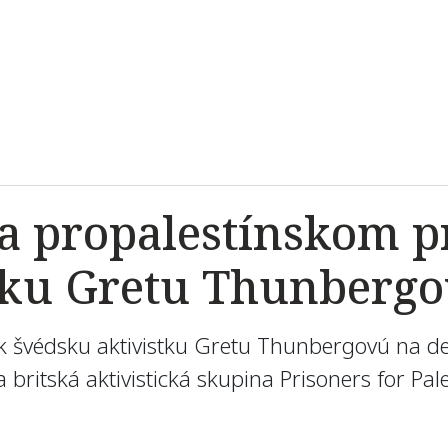
na propalestínskom p
tku Gretu Thunberg
rok švédsku aktivistku Gretu Thunbergovú na 
 britská aktivistická skupina Prisoners for Pal