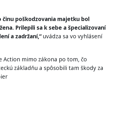
o činu poškodzovania majetku bol
ena. Prilepili sa k sebe a špecializovaní
lení a zadržaní,“
uvádza sa vo vyhlásení
ine Action mimo zákona po tom, čo
leteckú základňu a spôsobili tam škody za
ier