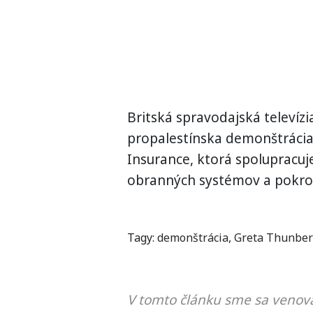
Britská spravodajská televíz
propalestínska demonštrácia
Insurance, ktorá spolupracuj
obranných systémov a pokroči
Tagy:
demonštrácia
,
Greta Thunbe
V tomto článku sme sa venova