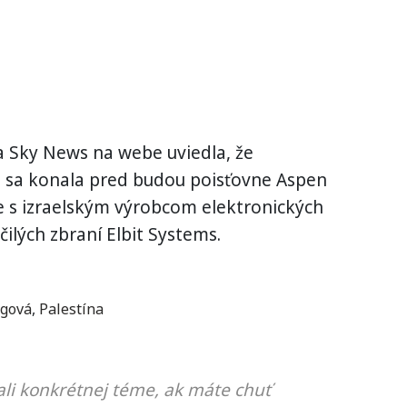
ia Sky News na webe uviedla, že
 sa konala pred budou poisťovne Aspen
e s izraelským výrobcom elektronických
lých zbraní Elbit Systems.
rgová
,
Palestína
li konkrétnej téme, ak máte chuť