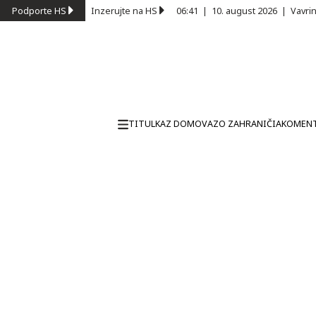
Podporte HS
Inzerujte na HS
06:41
|
10. august 2026
|
Vavri
TITULKA
Z DOMOVA
ZO ZAHRANIČIA
KOMEN