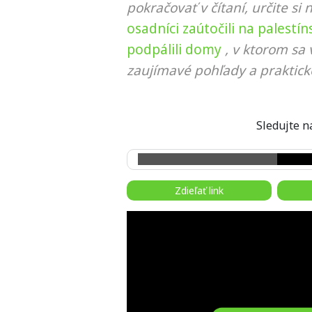
pokračovať v čítaní, určite si 
osadníci zaútočili na pales
podpálili domy
, v ktorom sa
zaujímavé pohľady a praktick
Sledujte
Zdieľať link