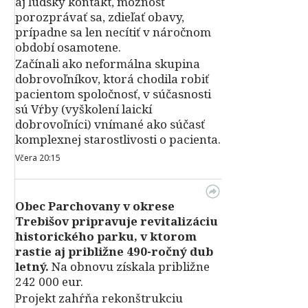
aj ľudský kontakt, možnosť
porozprávať sa, zdieľať obavy,
prípadne sa len necítiť v náročnom
období osamotene.
Začínali ako neformálna skupina
dobrovoľníkov, ktorá chodila robiť
pacientom spoločnosť, v súčasnosti
sú Vŕby (vyškolení laickí
dobrovoľníci) vnímané ako súčasť
komplexnej starostlivosti o pacienta.
Včera 20:15
Obec Parchovany v okrese
Trebišov pripravuje revitalizáciu
historického parku, v ktorom
rastie aj približne 490-ročný dub
letný.
Na obnovu získala približne
242 000 eur.
Projekt zahŕňa rekonštrukciu