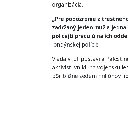
organizácia.
„Pre podozrenie z trestnéh
zadržaný jeden muž a jedna ž
policajti pracujú na ich odde
londýnskej polície.
Vláda v júli postavila Palest
aktivisti vnikli na vojenskú 
pôribližne sedem miliónov lib