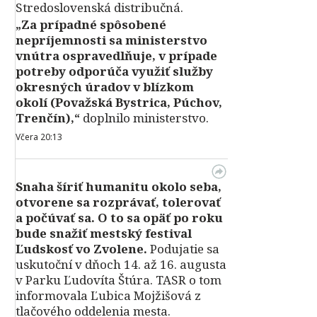
Stredoslovenská distribučná.
„Za prípadné spôsobené
nepríjemnosti sa ministerstvo
vnútra ospravedlňuje, v prípade
potreby odporúča využiť služby
okresných úradov v blízkom
okolí (Považská Bystrica, Púchov,
Trenčín),“
doplnilo ministerstvo.
Včera 20:13
Snaha šíriť humanitu okolo seba,
otvorene sa rozprávať, tolerovať
a počúvať sa. O to sa opäť po roku
bude snažiť mestský festival
Ľudskosť vo Zvolene.
Podujatie sa
uskutoční v dňoch 14. až 16. augusta
v Parku Ľudovíta Štúra. TASR o tom
informovala Ľubica Mojžišová z
tlačového oddelenia mesta.