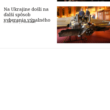
Na Ukrajine došli na
ďalší spôsob
vyberania výpalného
07. 08. 2026 |
2 komentáre