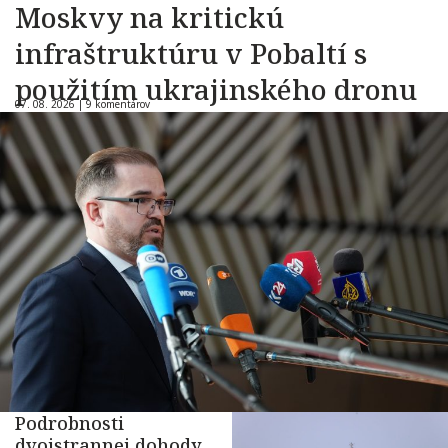
Moskvy na kritickú
infraštruktúru v Pobaltí s
použitím ukrajinského dronu
07. 08. 2026 |
9 komentárov
Podrobnosti
dvojstrannej dohody