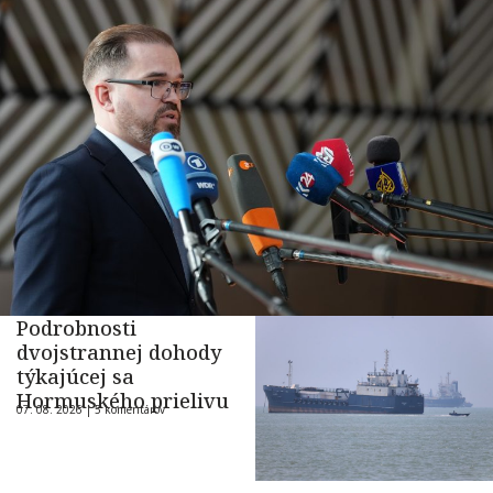
Podrobnosti
dvojstrannej dohody
týkajúcej sa
Hormuského prielivu
07. 08. 2026 |
5 komentárov