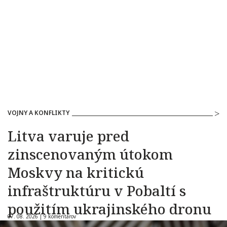
VOJNY A KONFLIKTY
Litva varuje pred
zinscenovaným útokom
Moskvy na kritickú
infraštruktúru v Pobaltí s
použitím ukrajinského dronu
07. 08. 2026 |
9 komentárov