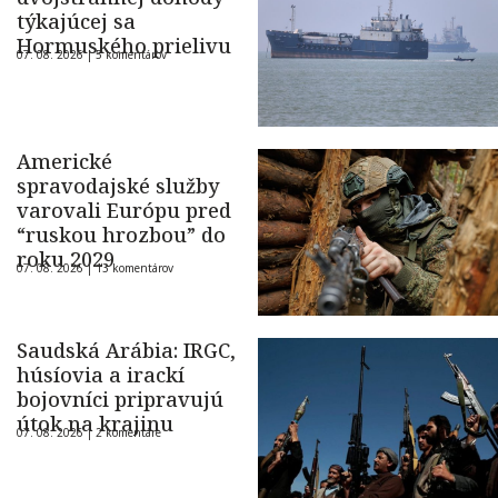
týkajúcej sa
Hormuského prielivu
07. 08. 2026 |
5 komentárov
Americké
spravodajské služby
varovali Európu pred
“ruskou hrozbou” do
roku 2029
07. 08. 2026 |
13 komentárov
Saudská Arábia: IRGC,
húsíovia a irackí
bojovníci pripravujú
útok na krajinu
07. 08. 2026 |
2 komentáre