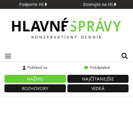
Podporte HS
Inzerujte na HS
Prihlásiť sa
Predplatné
NAŽIVO
NAJČÍTANEJŠIE
ROZHOVORY
VIDEÁ