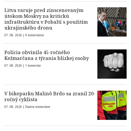
Litva varuje pred zinscenovaným
útokom Moskvy na kritickú
infraštruktúru v Pobaltí s použitím
ukrajinského dronu
07. 08. 2026 |
9 komentárov
Polícia obvinila 45-ročného
Kežmarčana z týrania blízkej osoby
07. 08. 2026 |
1 komentár
V bikeparku Malinô Brdo sa zranil 20-
ročný cyklista
07. 08. 2026 |
Žiadne komentáre