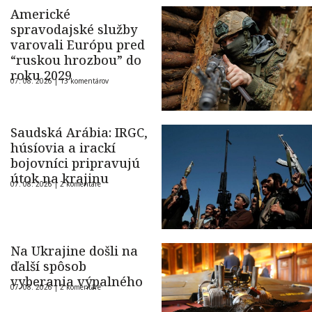
Americké
spravodajské služby
varovali Európu pred
“ruskou hrozbou” do
roku 2029
07. 08. 2026 |
13 komentárov
Saudská Arábia: IRGC,
húsíovia a irackí
bojovníci pripravujú
útok na krajinu
07. 08. 2026 |
2 komentáre
Na Ukrajine došli na
ďalší spôsob
vyberania výpalného
07. 08. 2026 |
2 komentáre