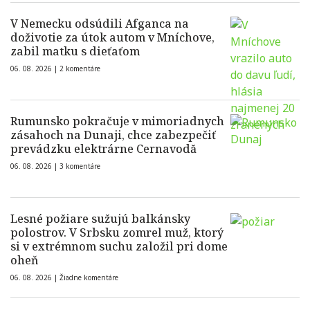
V Nemecku odsúdili Afganca na
doživotie za útok autom v Mníchove,
zabil matku s dieťaťom
06. 08. 2026 |
2 komentáre
Rumunsko pokračuje v mimoriadnych
zásahoch na Dunaji, chce zabezpečiť
prevádzku elektrárne Cernavodă
06. 08. 2026 |
3 komentáre
Lesné požiare sužujú balkánsky
polostrov. V Srbsku zomrel muž, ktorý
si v extrémnom suchu založil pri dome
oheň
06. 08. 2026 |
Žiadne komentáre