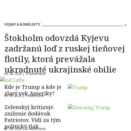
VOJNY A KONFLIKTY
Štokholm odovzdá Kyjevu
zadržanú loď z ruskej tieňovej
flotily, ktorá prevážala
ukradnuté ukrajinské obilie
06. 08. 2026 |
10 komentárov
Kde je Trump a kde je
zlatý vek Ameriky?
06. 08. 2026 |
5 komentárov
Zelenskyj kritizuje
zníženie dodávok
Patriotov. Vidí za tým
politický tlak
05. 08. 2026 |
22 komentárov