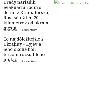
Úrady nariadili
evakuáciu rodín s
deťmi z Kramatorska,
Rusi sú už len 20
kilometrov od okraja
mesta
05. 08. 2026 |
42 komentárov
To najdôležitejšie z
Ukrajiny – Kyjev a
jeho okolie boli
terčom rozsiahleho
útoku
05. 08. 2026 |
18 komentárov