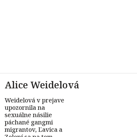
Alice Weidelová
Weidelová v prejave
upozornila na
sexuálne násilie
páchané gangmi
migrantov, Ľavica a
Zelení sa na tom