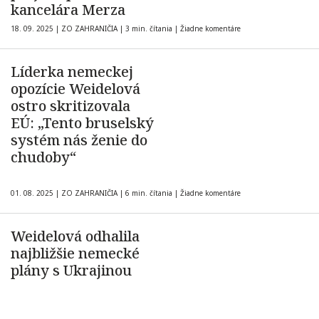
kancelára Merza
18. 09. 2025
|
ZO ZAHRANIČIA
|
3 min. čítania
|
Žiadne komentáre
Líderka nemeckej
opozície Weidelová
ostro skritizovala
EÚ: „Tento bruselský
systém nás ženie do
chudoby“
01. 08. 2025
|
ZO ZAHRANIČIA
|
6 min. čítania
|
Žiadne komentáre
Weidelová odhalila
najbližšie nemecké
plány s Ukrajinou