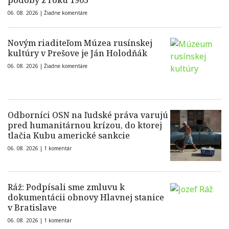
podoby z roku 1903
06. 08. 2026 |
Žiadne komentáre
Novým riaditeľom Múzea rusínskej
kultúry v Prešove je Ján Holodňák
06. 08. 2026 |
Žiadne komentáre
Odborníci OSN na ľudské práva varujú
pred humanitárnou krízou, do ktorej
tlačia Kubu americké sankcie
06. 08. 2026 |
1 komentár
Ráž: Podpísali sme zmluvu k
dokumentácii obnovy Hlavnej stanice
v Bratislave
06. 08. 2026 |
1 komentár