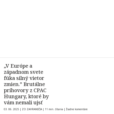
„V Európe a
západnom svete
fúka silný vietor
zmien.” Brutálne
príhovory z CPAC
Hungary, ktoré by
vám nemali ujsť
03. 06. 2025
|
ZO ZAHRANIČIA
|
11 min. čítania
|
Žiadne komentáre