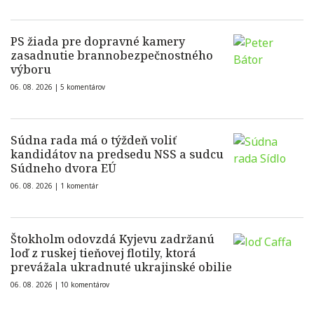
PS žiada pre dopravné kamery
zasadnutie brannobezpečnostného
výboru
06. 08. 2026 |
5 komentárov
Súdna rada má o týždeň voliť
kandidátov na predsedu NSS a sudcu
Súdneho dvora EÚ
06. 08. 2026 |
1 komentár
Štokholm odovzdá Kyjevu zadržanú
loď z ruskej tieňovej flotily, ktorá
prevážala ukradnuté ukrajinské obilie
06. 08. 2026 |
10 komentárov