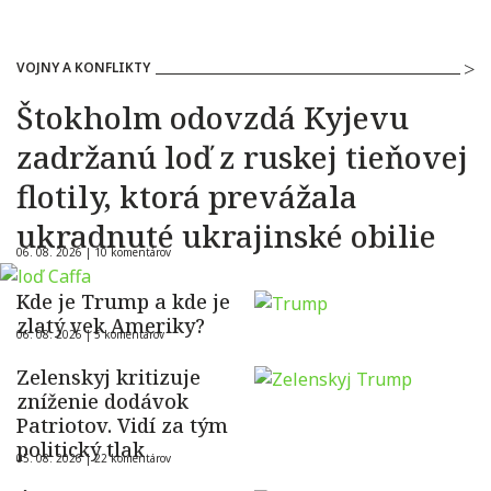
VOJNY A KONFLIKTY
Štokholm odovzdá Kyjevu
zadržanú loď z ruskej tieňovej
flotily, ktorá prevážala
ukradnuté ukrajinské obilie
06. 08. 2026 |
10 komentárov
Kde je Trump a kde je
zlatý vek Ameriky?
06. 08. 2026 |
5 komentárov
Zelenskyj kritizuje
zníženie dodávok
Patriotov. Vidí za tým
politický tlak
05. 08. 2026 |
22 komentárov