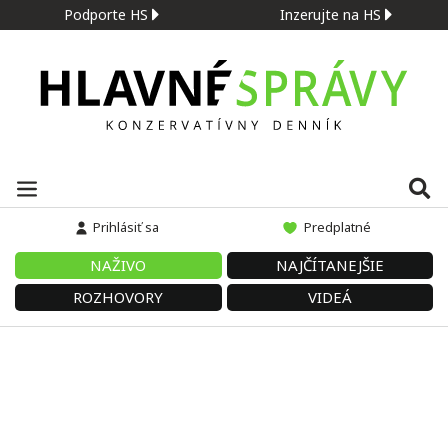
Podporte HS
Inzerujte na HS
Prihlásiť sa
Predplatné
NAŽIVO
NAJČÍTANEJŠIE
ROZHOVORY
VIDEÁ