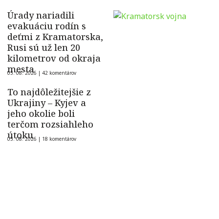
Úrady nariadili
evakuáciu rodín s
deťmi z Kramatorska,
Rusi sú už len 20
kilometrov od okraja
mesta
05. 08. 2026 |
42 komentárov
To najdôležitejšie z
Ukrajiny – Kyjev a
jeho okolie boli
terčom rozsiahleho
útoku
05. 08. 2026 |
18 komentárov