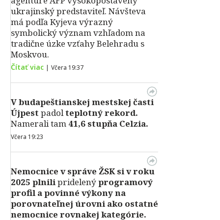
agentúre AFP vysokopostavený
ukrajinský predstaviteľ. Návšteva
má podľa Kyjeva výrazný
symbolický význam vzhľadom na
tradične úzke vzťahy Belehradu s
Moskvou.
Čítať viac
|
Včera 19:37
V
budapeštianskej mestskej časti
Újpest
padol
teplotný rekord.
Namerali tam
41,6 stupňa Celzia.
Včera 19:23
Nemocnice v správe ŽSK si v roku
2025 plnili
pridelený
programový
profil a povinné výkony na
porovnateľnej úrovni ako ostatné
nemocnice rovnakej kategórie.