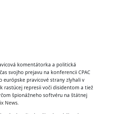
avicová komentátorka a politická
očas svojho prejavu na konferencii CPAC
o európske pravicové strany zlyhali v
k rastúcej represii voči disidentom a tiež
erčom špionážneho softvéru na štátnej
x News.