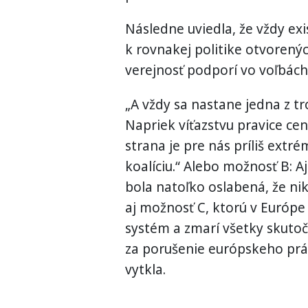
Následne uviedla, že vždy exi
k rovnakej politike otvorený
verejnosť podporí vo voľbách
„A vždy sa nastane jedna z t
Napriek víťazstvu pravice cen
strana je pre nás príliš extr
koalíciu.“ Alebo možnosť B: Aj
bola natoľko oslabená, že nik
aj možnosť C, ktorú v Európe
systém a zmarí všetky skutočn
za porušenie európskeho práv
vytkla.