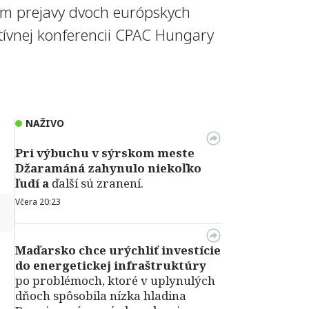
ám prejavy dvoch európskych
vatívnej konferencii CPAC Hungary
NAŽIVO
Pri výbuchu v
sýrskom meste
Džaramáná zahynulo niekoľko
ľudí a
ďalší sú zranení.
Včera 20:23
↻
Maďarsko chce urýchliť investície
do energetickej infraštruktúry
po problémoch, ktoré v uplynulých
dňoch spôsobila nízka hladina