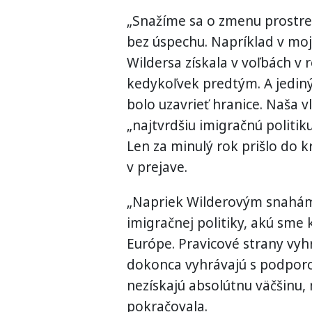
„Snažíme sa o zmenu prostred
bez úspechu. Napríklad v moj
Wildersa získala v voľbách v r
kedykoľvek predtým. A jediný
bolo uzavrieť hranice. Naša v
„najtvrdšiu imigračnú politiku
Len za minulý rok prišlo do k
v prejave.
„Napriek Wilderovým snahám, 
imigračnej politiky, akú sme 
Európe. Pravicové strany vyhr
dokonca vyhrávajú s podporo
nezískajú absolútnu väčšinu, m
pokračovala.