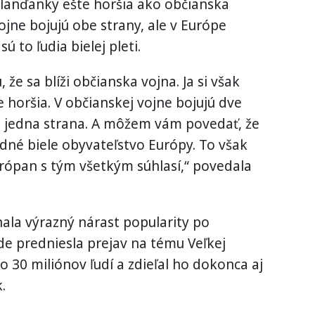
olanďanky ešte horšia ako občianska
ojne bojujú obe strany, ale v Európe
sú to ľudia bielej pleti.
 že sa blíži občianska vojna. Ja si však
e horšia. V občianskej vojne bojujú dve
en jedna strana. A môžem vám povedať, že
odné biele obyvateľstvo Európy. To však
ópan s tým všetkým súhlasí,“ povedala
nala výrazný nárast popularity po
de predniesla prejav na tému Veľkej
lo 30 miliónov ľudí a zdieľal ho dokonca aj
.