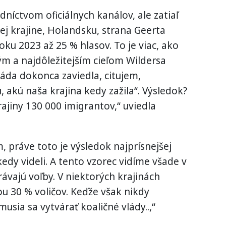
níctvom oficiálnych kanálov, ale zatiaľ
ej krajine, Holandsku, strana Geerta
oku 2023 až 25 % hlasov. To je viac, ako
m a najdôležitejším cieľom Wildersa
láda dokonca zaviedla, citujem,
, akú naša krajina kedy zažila“. Výsledok?
rajiny 130 000 imigrantov,“ uviedla
práve toto je výsledok najprísnejšej
kedy videli. A tento vzorec vidíme všade v
ávajú voľby. V niektorých krajinách
u 30 % voličov. Keďže však nikdy
usia sa vytvárať koaličné vlády..,“