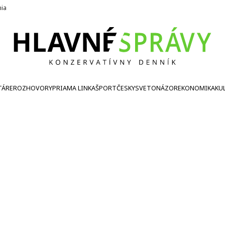
nia
TÁRE
ROZHOVORY
PRIAMA LINKA
ŠPORT
ČESKY
SVETONÁZOR
EKONOMIKA
KU