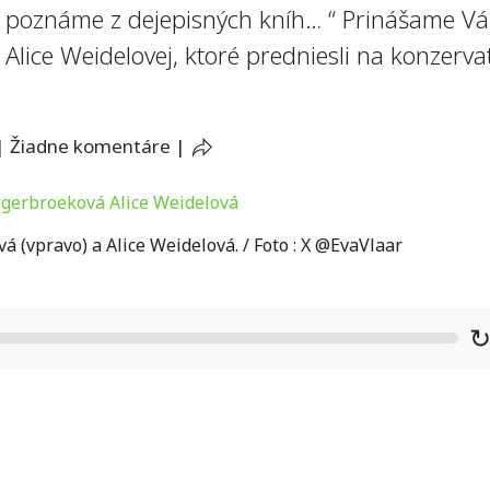
 poznáme z dejepisných kníh… “ Prinášame V
a Alice Weidelovej, ktoré predniesli na konzer
|
Žiadne komentáre
|
 (vpravo) a Alice Weidelová. / Foto : X @EvaVlaar