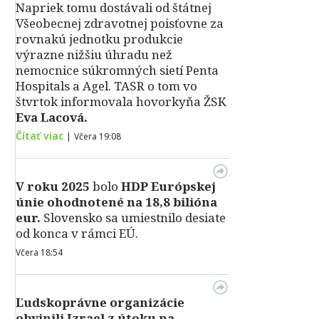
Napriek tomu dostávali od štátnej
Všeobecnej zdravotnej poisťovne za
rovnakú jednotku produkcie
výrazne nižšiu úhradu než
nemocnice súkromných sietí Penta
Hospitals a Agel. TASR o tom vo
štvrtok informovala hovorkyňa ŽSK
Eva Lacová.
Čítať viac
|
Včera 19:08
V roku 2025
bolo
HDP
Európskej
únie ohodnotené na 18,8 bilióna
eur.
Slovensko sa umiestnilo desiate
od konca v rámci EÚ.
Včera 18:54
Ľudskoprávne organizácie
obvinili Izrael z útoku na