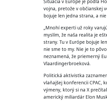
Situácia v Európe je podľa H
vojna, pretože v občianskej v
bojuje len jedna strana, a nie 
„Mnohí experti už roky varujú,
myslím, že naša realita je ešt
strany. Tu v Európe bojuje l
nie sme to my. Nie je to pôv
neznamená, že priemerný Eur
Vlaardingerbroeková.
Politická aktivistka zazname
vlaňajšej konferencii CPAC, k
výmeny, ktorý si na X prečíta
americký miliardár Elon Musk