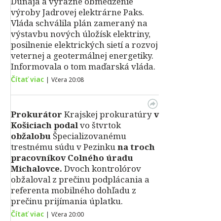
Dunaja a výrazné obmedzenie
výroby Jadrovej elektrárne Paks.
Vláda schválila plán zameraný na
výstavbu nových úložísk elektriny,
posilnenie elektrických sietí a rozvoj
veternej a geotermálnej energetiky.
Informovala o tom maďarská vláda.
Čítať viac
|
Včera 20:08
Prokurátor
Krajskej prokuratúry
v
Košiciach podal
vo štvrtok
obžalobu
Špecializovanému
trestnému súdu v Pezinku
na troch
pracovníkov Colného úradu
Michalovce.
Dvoch kontrolórov
obžaloval z prečinu podplácania a
referenta mobilného dohľadu z
prečinu prijímania úplatku.
Čítať viac
|
Včera 20:00