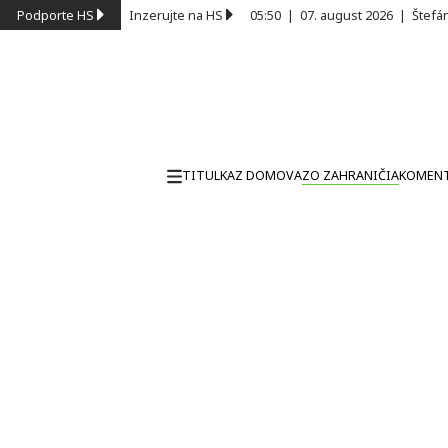
Podporte HS
Inzerujte na HS
05:50
|
07. august 2026
|
Štefá
TITULKA
Z DOMOVA
ZO ZAHRANIČIA
KOMEN