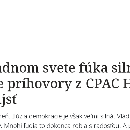
adnom svete fúka sil
e príhovory z CPAC 
jsť
. Ilúzia demokracie je však veľmi silná. Vlád
ry. Mnohí ľudia to dokonca robia s radosťou. A