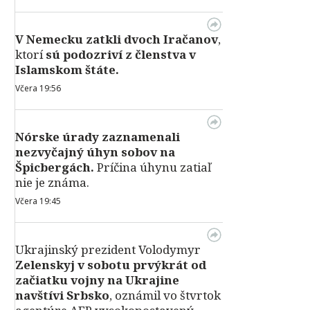
V Nemecku zatkli dvoch Iračanov
,
ktorí
sú podozriví z členstva v
Islamskom štáte.
Včera 19:56
Nórske úrady zaznamenali
nezvyčajný úhyn sobov na
Špicbergách.
Príčina úhynu zatiaľ
nie je známa.
Včera 19:45
Ukrajinský prezident Volodymyr
Zelenskyj v sobotu prvýkrát od
začiatku vojny na Ukrajine
navštívi Srbsko
, oznámil vo štvrtok