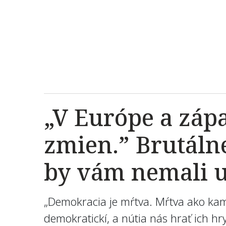
„V Európe a záp
zmien.” Brutáln
by vám nemali u
„Demokracia je mŕtva. Mŕtva ako kameň
demokratickí, a nútia nás hrať ich h