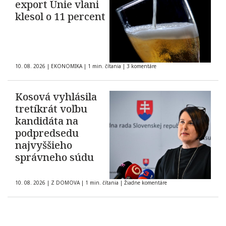
export Únie vlani
klesol o 11 percent
10. 08. 2026
|
EKONOMIKA
|
1 min. čítania
|
3 komentáre
Kosová vyhlásila
tretíkrát voľbu
kandidáta na
podpredsedu
najvyššieho
správneho súdu
10. 08. 2026
|
Z DOMOVA
|
1 min. čítania
|
Žiadne komentáre