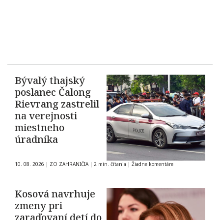
Bývalý thajský
poslanec Čalong
Rievrang zastrelil
na verejnosti
miestneho
úradníka
10. 08. 2026
|
ZO ZAHRANIČIA
|
2 min. čítania
|
Žiadne komentáre
Kosová navrhuje
zmeny pri
zaraďovaní detí do