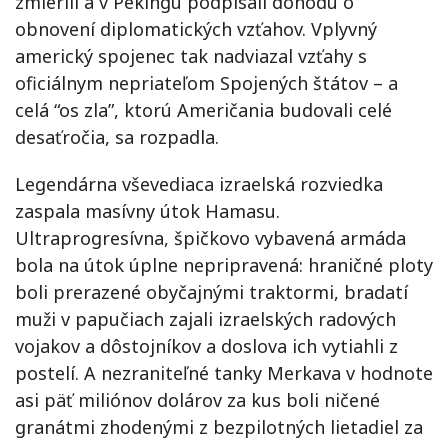
zmierili a v Pekingu podpísali dohodu o
obnovení diplomatických vzťahov. Vplyvný
americký spojenec tak nadviazal vzťahy s
oficiálnym nepriateľom Spojených štátov – a
celá “os zla”, ktorú Američania budovali celé
desaťročia, sa rozpadla.
Legendárna vševediaca izraelská rozviedka
zaspala masívny útok Hamasu.
Ultraprogresívna, špičkovo vybavená armáda
bola na útok úplne nepripravená: hraničné ploty
boli prerazené obyčajnými traktormi, bradatí
muži v papučiach zajali izraelských radových
vojakov a dôstojníkov a doslova ich vytiahli z
postelí. A nezraniteľné tanky Merkava v hodnote
asi päť miliónov dolárov za kus boli ničené
granátmi zhodenými z bezpilotných lietadiel za