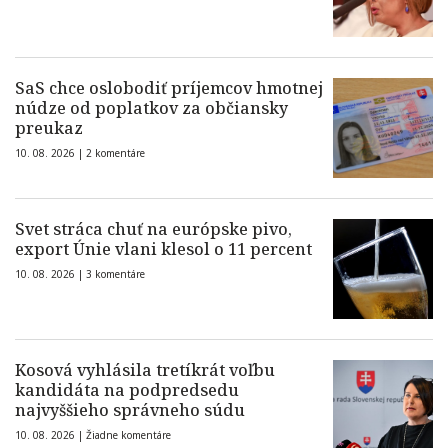
SaS chce oslobodiť príjemcov hmotnej
núdze od poplatkov za občiansky
preukaz
10. 08. 2026 |
2 komentáre
Svet stráca chuť na európske pivo,
export Únie vlani klesol o 11 percent
10. 08. 2026 |
3 komentáre
Kosová vyhlásila tretíkrát voľbu
kandidáta na podpredsedu
najvyššieho správneho súdu
10. 08. 2026 |
Žiadne komentáre