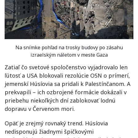
Na snímke pohľad na trosky budovy po zásahu
izraelským náletom v meste Gaza
Zatiaľ čo svetové spoločenstvo vyjadrovalo len
ľútosť a USA blokovali rezolúcie OSN o prímerí,
jemenskí Húsíovia sa pridali k Palestínčanom. A
prekvapili – ich ozbrojené formácie dokázali v
priebehu niekoľkých dní zablokovať lodnú
dopravu v Červenom mori.
Opäť je zrejmý rovnaký trend. Húsíovia
nedisponujú žiadnymi špičkovými