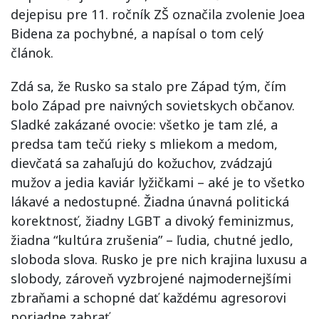
dejepisu pre 11. ročník ZŠ označila zvolenie Joea
Bidena za pochybné, a napísal o tom celý
článok.
Zdá sa, že Rusko sa stalo pre Západ tým, čím
bolo Západ pre naivných sovietskych občanov.
Sladké zakázané ovocie: všetko je tam zlé, a
predsa tam tečú rieky s mliekom a medom,
dievčatá sa zahaľujú do kožuchov, zvádzajú
mužov a jedia kaviár lyžičkami – aké je to všetko
lákavé a nedostupné. Žiadna únavná politická
korektnosť, žiadny LGBT a divoký feminizmus,
žiadna “kultúra zrušenia” – ľudia, chutné jedlo,
sloboda slova. Rusko je pre nich krajina luxusu a
slobody, zároveň vyzbrojené najmodernejšími
zbraňami a schopné dať každému agresorovi
poriadne zabrať.