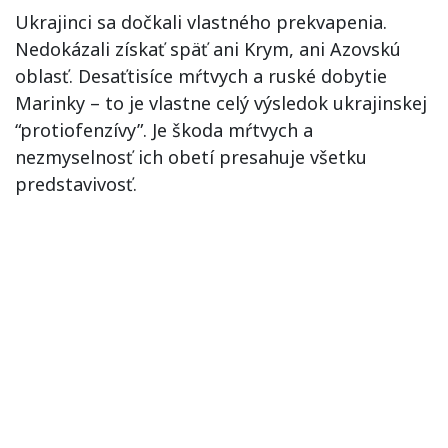
Ukrajinci sa dočkali vlastného prekvapenia.
Nedokázali získať späť ani Krym, ani Azovskú
oblasť. Desaťtisíce mŕtvych a ruské dobytie
Marinky – to je vlastne celý výsledok ukrajinskej
“protiofenzívy”. Je škoda mŕtvych a
nezmyselnosť ich obetí presahuje všetku
predstavivosť.