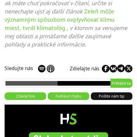
ak máte chuť pokračovať v čítaní, určite si
nenechajte ujsť aj ďalší článok
Zeleň môže
významným spôsobom ovplyvňovať klímu
miest, tvrdí klimatológ
, v ktorom sa venujeme
inej oblasti a prinášame ďalšie zaujímavé
pohľady a praktické informácie.
Sledujte nás
Zdieľajte nás
Prihlásiť sa
Zdieľať link
Nahlásiť chybu
Pošlite nám tip