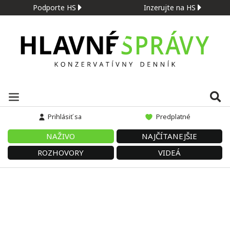
Podporte HS
Inzerujte na HS
Prihlásiť sa
Predplatné
NAŽIVO
NAJČÍTANEJŠIE
ROZHOVORY
VIDEÁ