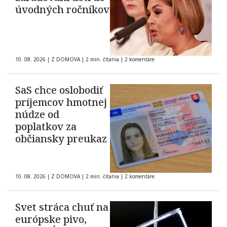
úvodných ročníkov
10. 08. 2026
|
Z DOMOVA
|
2 min. čítania
|
2 komentáre
SaS chce oslobodiť
príjemcov hmotnej
núdze od
poplatkov za
občiansky preukaz
10. 08. 2026
|
Z DOMOVA
|
2 min. čítania
|
2 komentáre
Svet stráca chuť na
európske pivo,