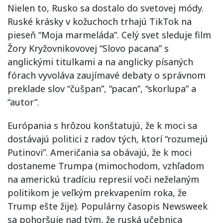
Nielen to, Rusko sa dostalo do svetovej módy.
Ruské krásky v kožuchoch trhajú TikTok na
pieseň “Moja marmeláda”. Celý svet sleduje film
Žory Kryžovnikovovej “Slovo pacana” s
anglickými titulkami a na anglicky písaných
fórach vyvoláva zaujímavé debaty o správnom
preklade slov “čušpan”, “pacan”, “skorlupa” a
“autor”.
Európania s hrôzou konštatujú, že k moci sa
dostávajú politici z radov tých, ktorí “rozumejú
Putinovi”. Američania sa obávajú, že k moci
dostaneme Trumpa (mimochodom, vzhľadom
na americkú tradíciu represií voči neželaným
politikom je veľkým prekvapením roka, že
Trump ešte žije). Populárny časopis Newsweek
sa pohoršuje nad tým, že ruská učebnica