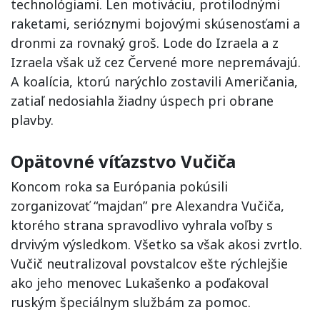
technológiami. Len motiváciu, protilodnými
raketami, serióznymi bojovými skúsenosťami a
dronmi za rovnaký groš. Lode do Izraela a z
Izraela však už cez Červené more nepremávajú.
A koalícia, ktorú narýchlo zostavili Američania,
zatiaľ nedosiahla žiadny úspech pri obrane
plavby.
Opätovné víťazstvo Vučiča
Koncom roka sa Európania pokúsili
zorganizovať “majdan” pre Alexandra Vučiča,
ktorého strana spravodlivo vyhrala voľby s
drvivým výsledkom. Všetko sa však akosi zvrtlo.
Vučič neutralizoval povstalcov ešte rýchlejšie
ako jeho menovec Lukašenko a poďakoval
ruským špeciálnym službám za pomoc.