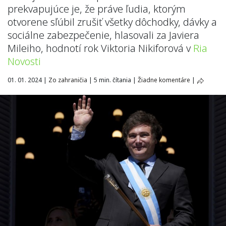
prekvapujúce je, že práve ľudia, ktorým
otvorene sľúbil zrušiť všetky dôchodky, dávky a
sociálne zabezpečenie, hlasovali za Javiera
Mileiho, hodnotí rok Viktoria Nikiforová v
Ria
Novosti
01. 01. 2024
|
Zo zahraničia
|
5 min. čítania
|
Žiadne komentáre
|