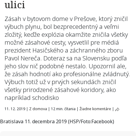
ulici
Zásah v bytovom dome v Prešove, ktorý zničil
výbuch plynu, bol bezprecedentný a veľmi
zložitý, keďže explózia okamžite zničila všetky
možné zásahové cesty, vysvetlil pre médiá
prezident Hasičského a záchranného zboru
Pavol Nereča. Doteraz sa na Slovensku podľa
jeho slov nič podobné nestalo. Upozornil ale,
že zásah hodnotí ako profesionálne zvládnutý.
Výbuch totiž už v prvých sekundách zničil
všetky prirodzené zásahové koridory, ako
napríklad schodisko
11. 12. 2019
|
Z domova
|
12 min. čítania
|
Žiadne komentáre
|
Bratislava 11. decembra 2019 (HSP/Foto:Facebook)