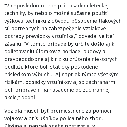
“V neposlednom rade pri nasadení leteckej
techniky, by nebolo možné súčasne použiť
výškovú techniku z dôvodu pôsobenie tlakových
síl potrebných na zabezpečenie vztlakovej
potreby prevádzky vrtuľníka,” povedal veliteľ
zásahu. “V tomto prípade by určite došlo aj k
odlietavaniu úlomkov z horiacej budovy a
pravdepodobne aj k riziku zrútenia niektorých
podlaží, ktoré boli staticky poškodené
následkom výbuchu. Aj napriek týmto všetkým
rizikám, posádky vrtuľníkov aj so záchranármi
boli pripravení na nasadenie do záchrannej
akcie,” dodal.
Vozidlá museli byť premiestnené za pomoci
vojakov a príslušníkov policajného zboru.
Plošina aj napriek snahe postaviť ju v