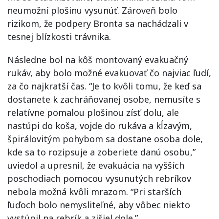
neumožní plošinu vysunúť. Zároveň bolo
rizikom, že podpery Bronta sa nachádzali v
tesnej blízkosti trávnika.
Následne bol na kôš montovaný evakuačný
rukáv, aby bolo možné evakuovať čo najviac ľudí,
za čo najkratší čas. “Je to kvôli tomu, že keď sa
dostanete k zachráňovanej osobe, nemusíte s
relatívne pomalou plošinou zísť dolu, ale
nastúpi do koša, vojde do rukáva a kĺzavým,
špirálovitým pohybom sa dostane osoba dole,
kde sa to rozipsuje a zoberiete danú osobu,”
uviedol a upresnil, že evakuácia na vyšších
poschodiach pomocou vysunutých rebríkov
nebola možná kvôli mrazom. “Pri starších
ľuďoch bolo nemysliteľné, aby vôbec niekto
vystúpil na rebrík a zišiel dole.”