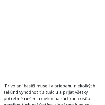
“Privolaní hasiči museli v priebehu niekoľkých
sekúnd vyhodnotiť situáciu a prijať všetky
potrebné riešenia nielen na záchranu osôb
postihnutých nešťastím, ale zároveň museli