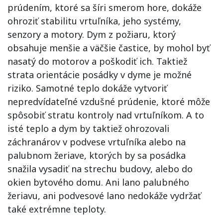
prúdením, ktoré sa šíri smerom hore, dokáže
ohroziť stabilitu vrtuľníka, jeho systémy,
senzory a motory. Dym z požiaru, ktorý
obsahuje menšie a väčšie častice, by mohol byť
nasatý do motorov a poškodiť ich. Taktiež
strata orientácie posádky v dyme je možné
riziko. Samotné teplo dokáže vytvoriť
nepredvídateľné vzdušné prúdenie, ktoré môže
spôsobiť stratu kontroly nad vrtuľníkom. A to
isté teplo a dym by taktiež ohrozovali
záchranárov v podvese vrtuľníka alebo na
palubnom žeriave, ktorých by sa posádka
snažila vysadiť na strechu budovy, alebo do
okien bytového domu. Ani lano palubného
žeriavu, ani podvesové lano nedokáže vydržať
také extrémne teploty.