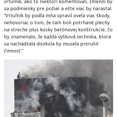
vrtuľník, ako to niektorí komentovali, zmenili by
sa podmienky pre požiar a ešte viac by narastal.
“Vrtuľník by podľa mňa spravil oveľa viac škody,
nehovoriac o tom, že tam boli potrhané plechy
na streche plus kúsky betónovej konštrukcie, čo
by znamenalo, že každá výšková technika, ktorá
sa nachádzala dookola by musela prerušiť
činnosť.”