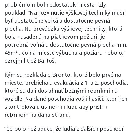
problémom bol nedostatok miesta i zlý
podklad. “Na rozvinutie výškovej techniky musí
byť dostatočne veľká a dostatočne pevná
plocha. Na prevádzku výškovej techniky, ktorá
bola nasadená na piatkovom požiari, je
potrebná voľná a dostatočne pevná plocha min.
45m² , čo na mieste výbuchu a požiaru nebolo,”
ozrejmil tiež Bartoš.
Kým sa rozkladalo Bronto, ktoré bolo prvé na
mieste, prebiehala evakuácia z 1. a 2. poschodia,
ktoré sa dali dosiahnuť bežnými rebríkmi na
vozidle. Na dané poschodia vošli hasiči, ktorí ich
skontrolovali, usmernili ľudí, aby prišli k
rebríkom na danú stranu.
“Čo bolo nežiaduce, že ľudia z ďalších poschodí