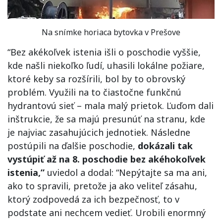
Na snímke horiaca bytovka v Prešove
“Bez akékoľvek istenia išli o poschodie vyššie,
kde našli niekoľko ľudí, uhasili lokálne požiare,
ktoré keby sa rozšírili, bol by to obrovský
problém. Využili na to čiastočne funkčnú
hydrantovú sieť – mala malý prietok. Ľuďom dali
inštrukcie, že sa majú presunúť na stranu, kde
je najviac zasahujúcich jednotiek. Následne
postúpili na ďalšie poschodie,
dokázali tak
vystúpiť až na 8. poschodie bez akéhokoľvek
istenia,”
uviedol a dodal: “Nepýtajte sa ma ani,
ako to spravili, pretože ja ako veliteľ zásahu,
ktorý zodpovedá za ich bezpečnosť, to v
podstate ani nechcem vedieť. Urobili enormný