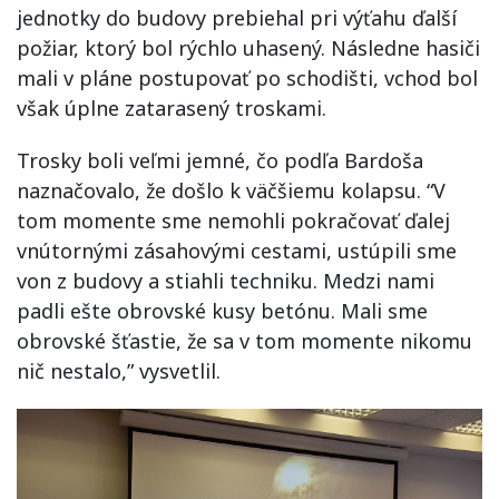
jednotky do budovy prebiehal pri výťahu ďalší
požiar, ktorý bol rýchlo uhasený. Následne hasiči
mali v pláne postupovať po schodišti, vchod bol
však úplne zatarasený troskami.
Trosky boli veľmi jemné, čo podľa Bardoša
naznačovalo, že došlo k väčšiemu kolapsu. “V
tom momente sme nemohli pokračovať ďalej
vnútornými zásahovými cestami, ustúpili sme
von z budovy a stiahli techniku. Medzi nami
padli ešte obrovské kusy betónu. Mali sme
obrovské šťastie, že sa v tom momente nikomu
nič nestalo,” vysvetlil.