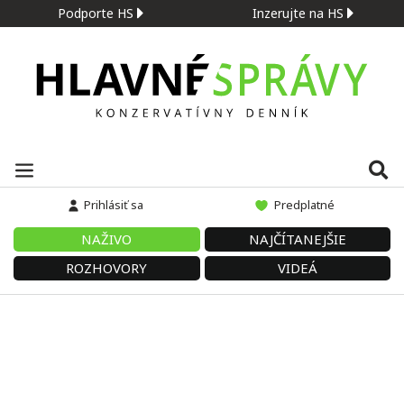
Podporte HS
Inzerujte na HS
Prihlásiť sa
Predplatné
NAŽIVO
NAJČÍTANEJŠIE
ROZHOVORY
VIDEÁ