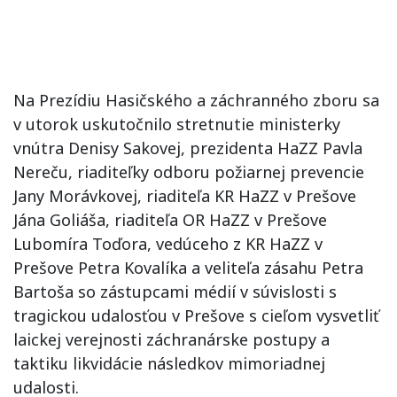
Na Prezídiu Hasičského a záchranného zboru sa
v utorok uskutočnilo stretnutie ministerky
vnútra Denisy Sakovej, prezidenta HaZZ Pavla
Nereču, riaditeľky odboru požiarnej prevencie
Jany Morávkovej, riaditeľa KR HaZZ v Prešove
Jána Goliáša, riaditeľa OR HaZZ v Prešove
Lubomíra Toďora, vedúceho z KR HaZZ v
Prešove Petra Kovalíka a veliteľa zásahu Petra
Bartoša so zástupcami médií v súvislosti s
tragickou udalosťou v Prešove s cieľom vysvetliť
laickej verejnosti záchranárske postupy a
taktiku likvidácie následkov mimoriadnej
udalosti.