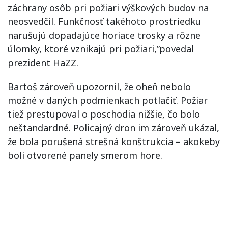
záchrany osôb pri požiari výškových budov na
neosvedčil. Funkčnosť takéhoto prostriedku
narušujú dopadajúce horiace trosky a rôzne
úlomky, ktoré vznikajú pri požiari,”povedal
prezident HaZZ.
Bartoš zároveň upozornil, že oheň nebolo
možné v daných podmienkach potlačiť. Požiar
tiež prestupoval o poschodia nižšie, čo bolo
neštandardné. Policajný dron im zároveň ukázal,
že bola porušená strešná konštrukcia – akokeby
boli otvorené panely smerom hore.