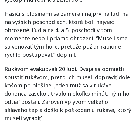
Hasiči s plošinami sa zamerali najprv na ľudí na
najvyšších poschodiach, ktoré boli najviac
ohrozené. Ľudia na 4. a 5. poschodí v tom
momente neboli priamo ohrození. “Museli sme
sa venovať tým hore, pretože požiar rapídne
rýchlo postupoval,” doplnil.
Rukávom evakuovali 20 ľudí. Dvaja sa odmietli
spustiť rukávom, preto ich museli dopraviť dole
košom po plošine. Jeden muž sa v rukáve
dokonca zasekol, trvalo niekoľko minút, kým ho
odtiaľ dostali. Zároveň vplyvom veľkého
sálavého tepla došlo k poškodeniu rukáva, ktorý
museli vyradiť.