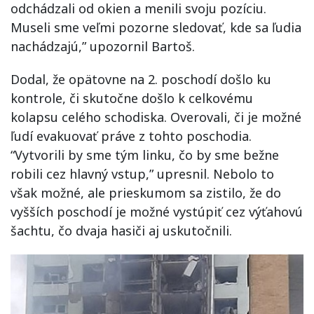
odchádzali od okien a menili svoju pozíciu.
Museli sme veľmi pozorne sledovať, kde sa ľudia
nachádzajú,” upozornil Bartoš.
Dodal, že opätovne na 2. poschodí došlo ku
kontrole, či skutočne došlo k celkovému
kolapsu celého schodiska. Overovali, či je možné
ľudí evakuovať práve z tohto poschodia.
“Vytvorili by sme tým linku, čo by sme bežne
robili cez hlavný vstup,” upresnil. Nebolo to
však možné, ale prieskumom sa zistilo, že do
vyšších poschodí je možné vystúpiť cez výťahovú
šachtu, čo dvaja hasiči aj uskutočnili.