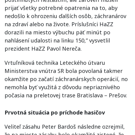
prijať všetky potrebné opatrenia na to, aby
nedošlo k ohrozeniu ďalších osôb, záchranárov
na zdraví alebo na živote. Príslušníci HaZZ
dorazili na miesto výbuchu päť minút po
nahlásení udalosti na linku 150,” vysvetlil
prezident HaZZ Pavol Nereča.
Vrtuľníková technika Leteckého útvaru
Ministerstva vnútra SR bola povolaná takmer
okamžite po začatí záchranárskych operácií, no
nemohla byť využitá z dôvodu nepriaznivého
počasia na preletovej trase Bratislava – Prešov.
Prvotná situácia po príchode hasičov
Veliteľ zásahu Peter Bardoš následne ozrejmil,
že na mieste zásahu bolo okamžité zistené, že