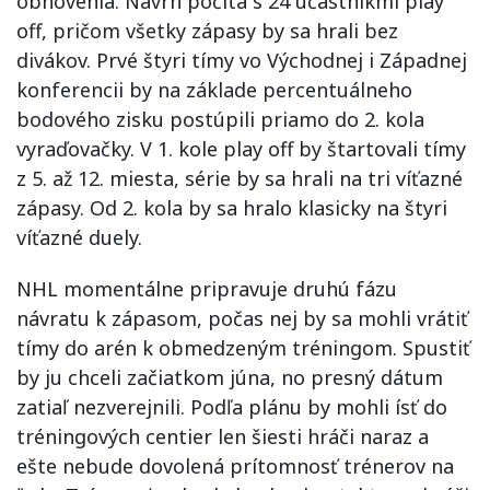
obnovenia. Návrh počíta s 24 účastníkmi play
off, pričom všetky zápasy by sa hrali bez
divákov. Prvé štyri tímy vo Východnej i Západnej
konferencii by na základe percentuálneho
bodového zisku postúpili priamo do 2. kola
vyraďovačky. V 1. kole play off by štartovali tímy
z 5. až 12. miesta, série by sa hrali na tri víťazné
zápasy. Od 2. kola by sa hralo klasicky na štyri
víťazné duely.
NHL momentálne pripravuje druhú fázu
návratu k zápasom, počas nej by sa mohli vrátiť
tímy do arén k obmedzeným tréningom. Spustiť
by ju chceli začiatkom júna, no presný dátum
zatiaľ nezverejnili. Podľa plánu by mohli ísť do
tréningových centier len šiesti hráči naraz a
ešte nebude dovolená prítomnosť trénerov na