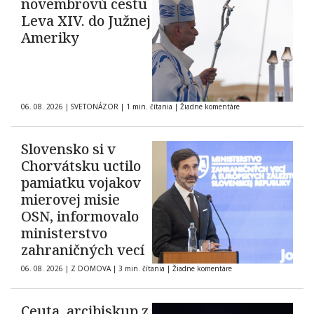
novembrovú cestu
Leva XIV. do Južnej
Ameriky
06. 08. 2026
|
SVETONÁZOR
|
1 min. čítania
|
Žiadne komentáre
Slovensko si v
Chorvátsku uctilo
pamiatku vojakov
mierovej misie
OSN, informovalo
ministerstvo
zahraničných vecí
06. 08. 2026
|
Z DOMOVA
|
3 min. čítania
|
Žiadne komentáre
Ceuta, arcibiskup z