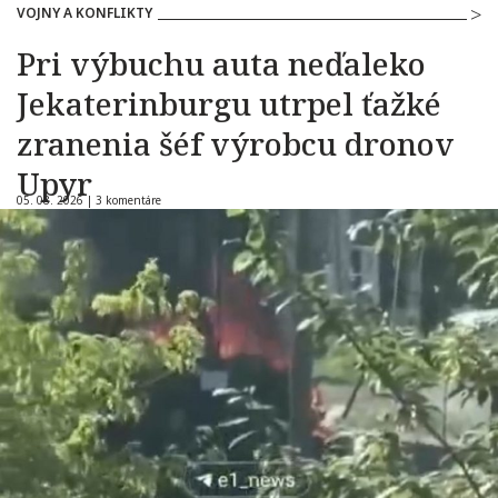
VOJNY A KONFLIKTY
Pri výbuchu auta neďaleko
Jekaterinburgu utrpel ťažké
zranenia šéf výrobcu dronov
Upyr
05. 08. 2026 |
3 komentáre