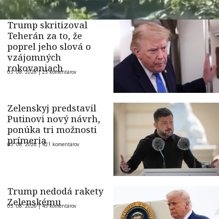
Trump skritizoval
Teherán za to, že
poprel jeho slová o
vzájomných
rokovaniach
03. 08. 2026 |
23 komentárov
Zelenskyj predstavil
Putinovi nový návrh,
ponúka tri možnosti
prímeria
03. 08. 2026 |
421 komentárov
Trump nedodá rakety
Zelenskému
03. 08. 2026 |
45 komentárov