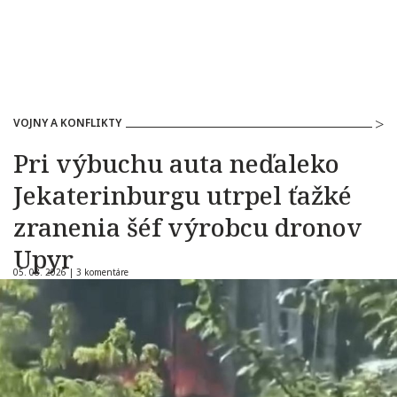
VOJNY A KONFLIKTY
Pri výbuchu auta neďaleko
Jekaterinburgu utrpel ťažké
zranenia šéf výrobcu dronov
Upyr
05. 08. 2026 |
3 komentáre