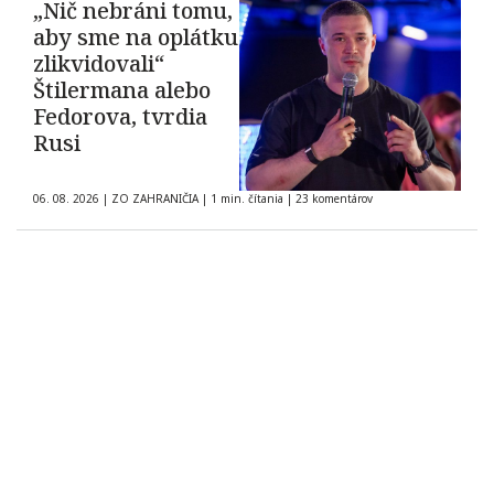
„Nič nebráni tomu,
aby sme na oplátku
zlikvidovali“
Štilermana alebo
Fedorova, tvrdia
Rusi
06. 08. 2026
|
ZO ZAHRANIČIA
|
1 min. čítania
|
23 komentárov