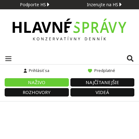
Podporte HS
Inzerujte na HS
Prihlásiť sa
Predplatné
NAŽIVO
NAJČÍTANEJŠIE
ROZHOVORY
VIDEÁ