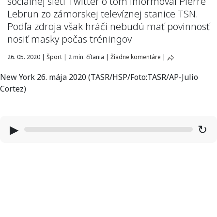
sociálnej sieti Twitter o tom informoval Pierre
Lebrun zo zámorskej televíznej stanice TSN.
Podľa zdroja však hráči nebudú mať povinnosť
nosiť masky počas tréningov
26. 05. 2020
|
Šport
|
2 min. čítania
|
Žiadne komentáre
|
New York 26. mája 2020 (TASR/HSP/Foto:TASR/AP-Julio
Cortez)
▶
↻