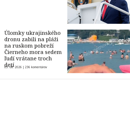
Úlomky ukrajinského
dronu zabili na pláži
na ruskom pobreží
Čierneho mora sedem
ľudí vrátane troch
detí
03. 08. 2026 |
236 komentárov