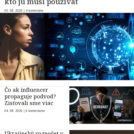
kto ju musí používať
05. 08. 2026 |
4 komentáre
Čo ak influencer
propaguje podvod?
Zisťovali sme viac
04. 08. 2026 |
6 komentárov
Ukrajinský rozpočet v