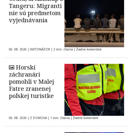
Tangeru: Migranti
nie sú predmetom
vyjednávania
06. 08. 2026
|
SVETONÁZOR
|
3 min. čítania
|
Žiadne komentáre
Horskí
záchranári
pomohli v Malej
Fatre zranenej
poľskej turistke
06. 08. 2026
|
Z DOMOVA
|
1 min. čítania
|
Žiadne komentáre