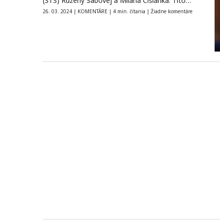
(STS) Ruženy Sabovej a Milana Cisiarika. Títo…
26. 03. 2024
|
KOMENTÁRE
|
4 min. čítania
|
Žiadne komentáre