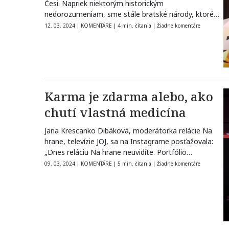
Česi. Napriek niektorým historickým
nedorozumeniam, sme stále bratské národy, ktoré
spájal…
12. 03. 2024
|
KOMENTÁRE
|
4 min. čítania
|
Žiadne komentáre
Karma je zdarma alebo, ako
chutí vlastná medicína
Jana Krescanko Dibáková, moderátorka relácie Na
hrane, televízie JOJ, sa na Instagrame posťažovala:
„Dnes reláciu Na hrane neuvidíte. Portfólio
koaličných…
09. 03. 2024
|
KOMENTÁRE
|
5 min. čítania
|
Žiadne komentáre