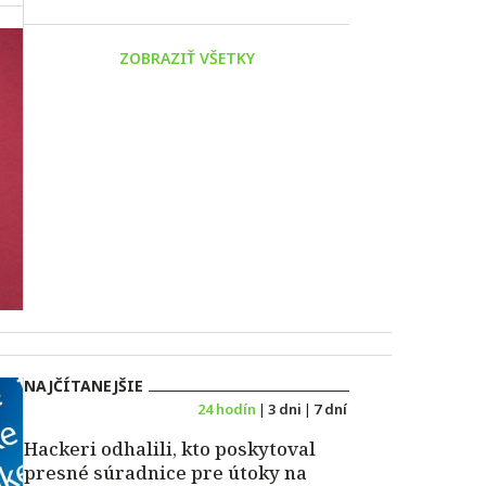
ZOBRAZIŤ VŠETKY
NAJČÍTANEJŠIE
24 hodín
|
3 dni
|
7 dní