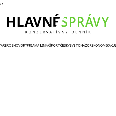
nia
TÁRE
ROZHOVORY
PRIAMA LINKA
ŠPORT
ČESKY
SVETONÁZOR
EKONOMIKA
KU