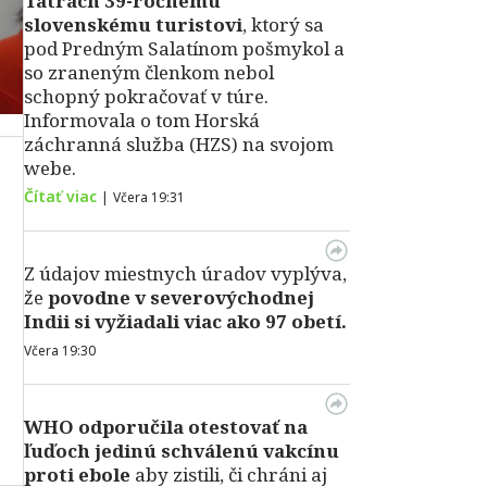
Tatrách 39-ročnému
slovenskému turistovi
, ktorý sa
pod Predným Salatínom pošmykol a
so zraneným členkom nebol
schopný pokračovať v túre.
Informovala o tom Horská
záchranná služba (HZS) na svojom
webe.
Čítať viac
|
Včera 19:31
Z údajov miestnych úradov vyplýva,
že
povodne v severovýchodnej
Indii si vyžiadali viac ako 97 obetí.
Včera 19:30
WHO odporučila otestovať na
ľuďoch jedinú schválenú vakcínu
proti ebole
aby zistili, či chráni aj