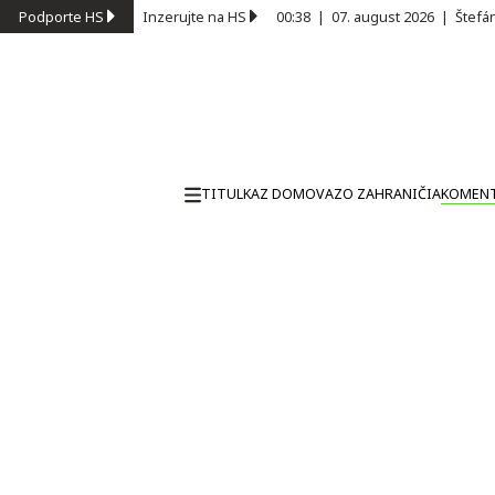
Podporte HS
Inzerujte na HS
00:38
|
07. august 2026
|
Štefá
TITULKA
Z DOMOVA
ZO ZAHRANIČIA
KOMEN