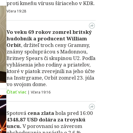
proti kmeňu vírusu šíriaceho v KDR.
Včera 19:28
Vo veku 69 rokov zomrel britský
hudobník a producent William
Orbit
, držiteľ troch ceny Grammy,
známy spoluprácou s Madonnou,
Britney Spears či skupinou U2. Podľa
vyhlásenia jeho rodiny a priateľov,
ktoré v piatok zverejnili na jeho účte
na Instrgrame, Orbit zomrel 23. júla
vo svojom dome.
Čítať viac
|
Včera 19:16
Spotová
cena zlata
bola pred 16:00
4348,87 USD dolára za troyskú
uncu.
V porovnaní so záverom
obchodovania narástla o 2,6 %.