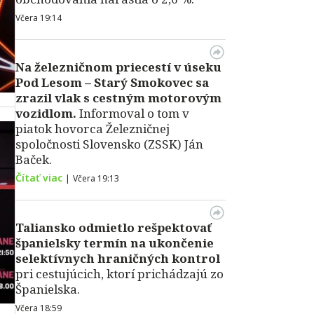
Včera 19:14
Na železničnom priecestí v úseku
Pod Lesom – Starý Smokovec sa
zrazil vlak s cestným motorovým
vozidlom.
Informoval o tom v
piatok hovorca Železničnej
spoločnosti Slovensko (ZSSK) Ján
Baček.
Čítať viac
|
Včera 19:13
Taliansko odmietlo rešpektovať
španielsky termín na ukončenie
selektívnych hraničných kontrol
pri cestujúcich, ktorí prichádzajú zo
Španielska.
Včera 18:59