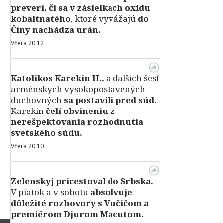
preverí, či sa v zásielkach oxidu
kobaltnatého
, ktoré vyvážajú
do
Číny nachádza urán.
Včera 20:12
Katolikos Karekin II.,
a ďalších šesť
arménskych vysokopostavených
duchovných
sa postavili pred súd.
Karekin
čelí obvineniu z
nerešpektovania rozhodnutia
svetského súdu.
Včera 20:10
Zelenskyj pricestoval do Srbska.
V piatok a v sobotu
absolvuje
dôležité rozhovory s Vučičom a
premiérom Djurom Macutom.