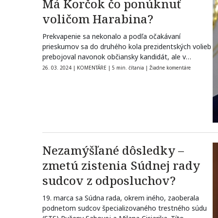
Má Korčok čo ponúknuť
voličom Harabina?
Prekvapenie sa nekonalo a podľa očakávaní
prieskumov sa do druhého kola prezidentských volieb
prebojoval navonok občiansky kandidát, ale v
skutočnosti…
26. 03. 2024
|
KOMENTÁRE
|
5 min. čítania
|
Žiadne komentáre
Nezamýšľané dôsledky –
zmetú zistenia Súdnej rady
sudcov z odposluchov?
19. marca sa Súdna rada, okrem iného, zaoberala
podnetom sudcov špecializovaného trestného súdu