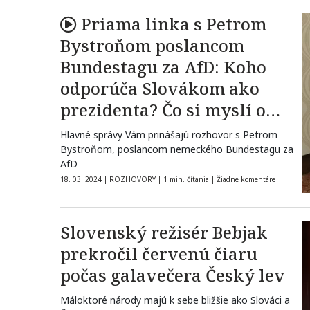
Priama linka s Petrom
Bystroňom poslancom
Bundestagu za AfD: Koho
odporúča Slovákom ako
prezidenta? Čo si myslí o
Ficovi?
Hlavné správy Vám prinášajú rozhovor s Petrom
Bystroňom, poslancom nemeckého Bundestagu za
AfD
18. 03. 2024
|
ROZHOVORY
|
1 min. čítania
|
Žiadne komentáre
Slovenský režisér Bebjak
prekročil červenú čiaru
počas galavečera Český lev
Máloktoré národy majú k sebe bližšie ako Slováci a