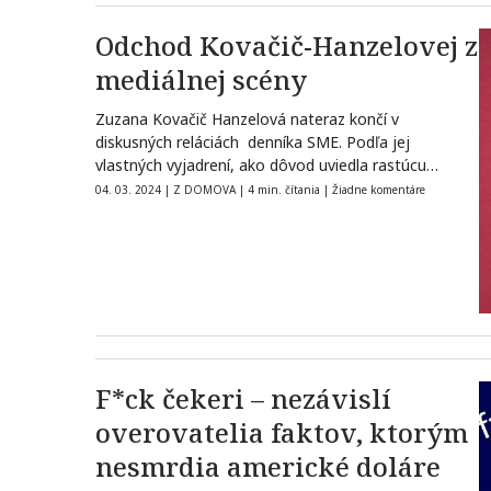
Odchod Kovačič-Hanzelovej z
mediálnej scény
Zuzana Kovačič Hanzelová nateraz končí v
diskusných reláciách denníka SME. Podľa jej
vlastných vyjadrení, ako dôvod uviedla rastúcu
nenávisť voči…
04. 03. 2024
|
Z DOMOVA
|
4 min. čítania
|
Žiadne komentáre
F*ck čekeri – nezávislí
overovatelia faktov, ktorým
nesmrdia americké doláre