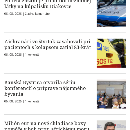
Polícia zasahuje pri úniku neznámej
látky na kúpalisku Diakovce
06. 08. 2026 |
Žiadne komentáre
Záchranári vo štvrtok zasahovali pri
pacientoch s kolapsom zatiaľ 83-krát
06. 08. 2026 |
1 komentár
Banská Bystrica otvorila sériu
konferencií o príprave nájomného
bývania
06. 08. 2026 |
1 komentár
Milión eur na nové chladiace boxy
pomôže v boji proti africkému moru