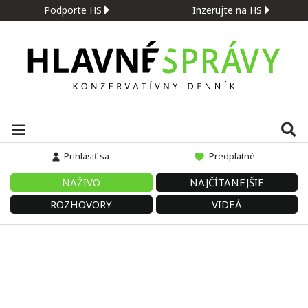
Podporte HS
Inzerujte na HS
Prihlásiť sa
Predplatné
NAŽIVO
NAJČÍTANEJŠIE
ROZHOVORY
VIDEÁ