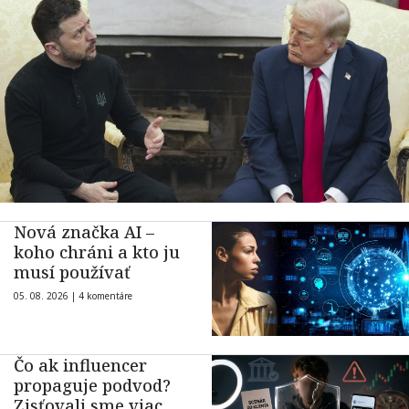
Nová značka AI –
koho chráni a kto ju
musí používať
05. 08. 2026 |
4 komentáre
Čo ak influencer
propaguje podvod?
Zisťovali sme viac