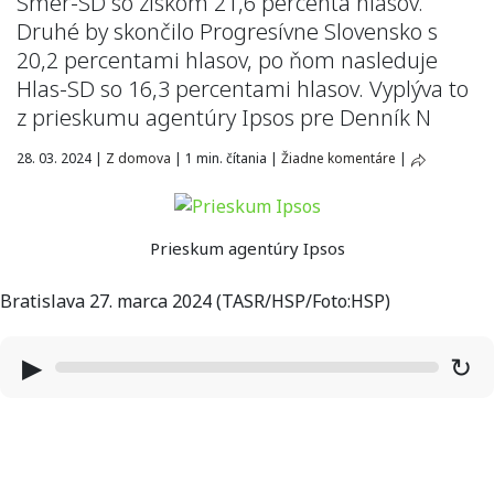
Smer-SD so ziskom 21,6 percenta hlasov.
Druhé by skončilo Progresívne Slovensko s
20,2 percentami hlasov, po ňom nasleduje
Hlas-SD so 16,3 percentami hlasov. Vyplýva to
z prieskumu agentúry Ipsos pre Denník N
28. 03. 2024
|
Z domova
|
1 min. čítania
|
Žiadne komentáre
|
Prieskum agentúry Ipsos
Bratislava 27. marca 2024 (TASR/HSP/Foto:HSP)
▶
↻