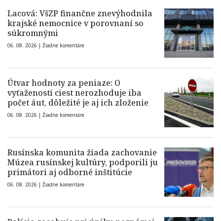
Lacová: VšZP finančne znevýhodnila
krajské nemocnice v porovnaní so
súkromnými
06. 08. 2026 |
Žiadne komentáre
Útvar hodnoty za peniaze: O
vyťaženosti ciest nerozhoduje iba
počet áut, dôležité je aj ich zloženie
06. 08. 2026 |
Žiadne komentáre
Rusínska komunita žiada zachovanie
Múzea rusínskej kultúry, podporili ju
primátori aj odborné inštitúcie
06. 08. 2026 |
Žiadne komentáre