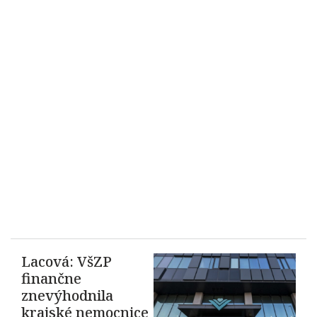
Lacová: VšZP
finančne
znevýhodnila
krajské nemocnice