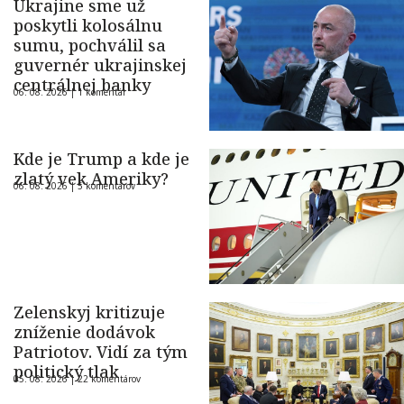
Ukrajine sme už
poskytli kolosálnu
sumu, pochválil sa
guvernér ukrajinskej
centrálnej banky
06. 08. 2026 |
1 komentár
Kde je Trump a kde je
zlatý vek Ameriky?
06. 08. 2026 |
5 komentárov
Zelenskyj kritizuje
zníženie dodávok
Patriotov. Vidí za tým
politický tlak
05. 08. 2026 |
22 komentárov