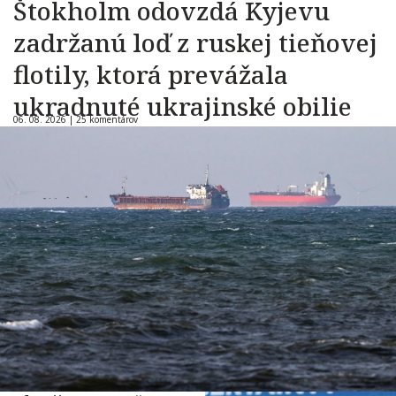
Štokholm odovzdá Kyjevu
zadržanú loď z ruskej tieňovej
flotily, ktorá prevážala
ukradnuté ukrajinské obilie
06. 08. 2026 |
25 komentárov