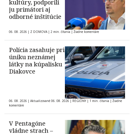
kultúry, podporili
ju primátori aj
odborné inštitúcie
06. 08. 2026
|
Z DOMOVA
|
2 min. čítania
|
Žiadne komentáre
Polícia zasahuje pri
úniku neznámej
látky na kúpalisku
Diakovce
06. 08. 2026
|
Aktualizované 06. 08. 2026
|
REGIÓNY
|
1 min. čítania
|
Žiadne
komentáre
V Pentagóne
vládne strach –