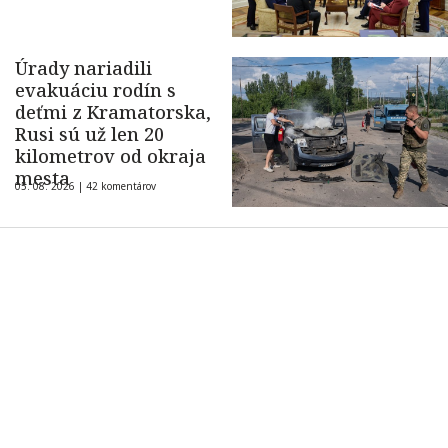
Úrady nariadili
evakuáciu rodín s
deťmi z Kramatorska,
Rusi sú už len 20
kilometrov od okraja
mesta
05. 08. 2026 |
42 komentárov