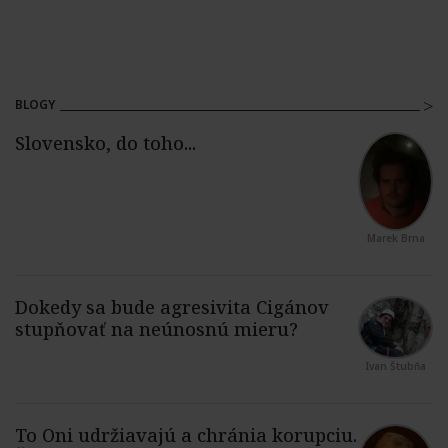
BLOGY
Marek Brna
Ivan Štubňa