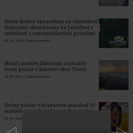
Mesto Košice upozorňuje na víkendové
dopravné obmedzenia na Jahodnej v
súvislosti s automobilovými pretekmi
08. 08. 2026 |
Žiadne komentáre
Hasiči naďalej likvidujú rozsiahly
lesný požiar v katastri obce Trstín
08. 08. 2026 |
Žiadne komentáre
Nočný požiar v Braväcove zasiahol 10
stavieb, intoxikovala sa jedna osoba
08. 08. 2026 |
Žiadne komentáre