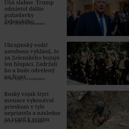
USA slabne. Trump
odmietol ďalšie
požiadavky
Zelenského
07. 08. 2026 |
50 komentárov
Ukrajinský vodič
autobusu vyhlásil, že
za Zelenského bojujú
len hlupáci. Zadržali
ho a bude odvelený
na front
07. 08. 2026 |
23 komentárov
Ruský vojak štyri
mesiace vykonával
prieskum v tyle
nepriateľa a následne
sa vrátil k svojim
07. 08. 2026 |
9 komentárov