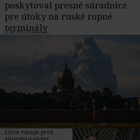
poskytoval presné súradnice
pre útoky na ruské ropné
terminály
07. 08. 2026 |
65 komentárov
Litva varuje pred
zinscenovaným