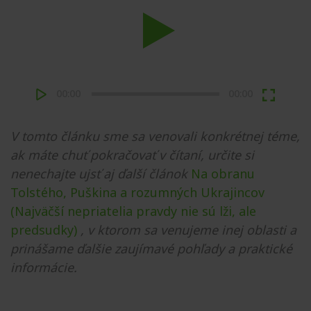
Play
00:00
00:00
V tomto článku sme sa venovali konkrétnej téme,
ak máte chuť pokračovať v čítaní, určite si
nenechajte ujsť aj ďalší článok
Na obranu
Tolstého, Puškina a rozumných Ukrajincov
(Najväčší nepriatelia pravdy nie sú lži, ale
predsudky)
, v ktorom sa venujeme inej oblasti a
prinášame ďalšie zaujímavé pohľady a praktické
informácie.