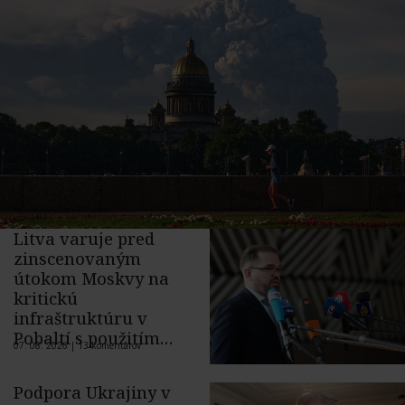
Litva varuje pred
zinscenovaným
útokom Moskvy na
kritickú
infraštruktúru v
Pobaltí s použitím
07. 08. 2026 |
13 komentárov
ukrajinského dronu
Podpora Ukrajiny v