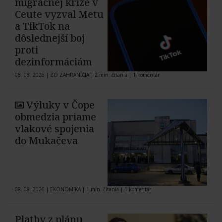
migračnej kríze v
Ceute vyzval Metu
a TikTok na
dôslednejší boj
proti
dezinformáciám
08. 08. 2026
|
ZO ZAHRANIČIA
|
2 min. čítania
|
1 komentár
Výluky v Čope
obmedzia priame
vlakové spojenia
do Mukačeva
08. 08. 2026
|
EKONOMIKA
|
1 min. čítania
|
1 komentár
Platby z plánu