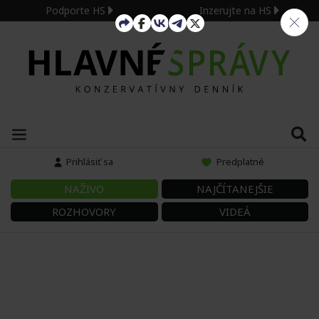
Podporte HS
Inzerujte na HS
Prihlásiť sa
Predplatné
NAŽIVO
NAJČÍTANEJŠIE
ROZHOVORY
VIDEÁ