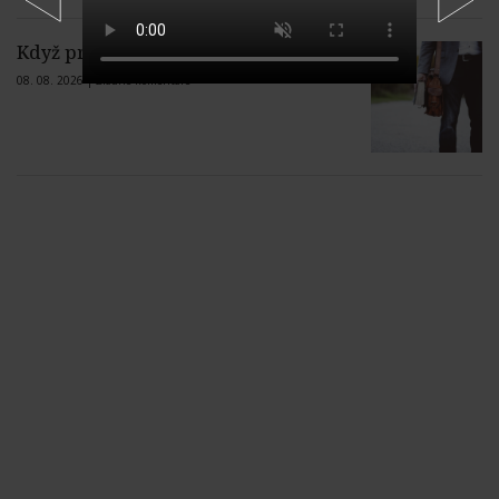
Když profesor lže jak zjednaný…
08. 08. 2026 |
Žiadne komentáre