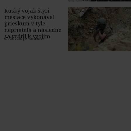
Ruský vojak štyri
mesiace vykonával
prieskum v tyle
nepriateľa a následne
sa vrátil k svojim
07. 08. 2026 |
9 komentárov