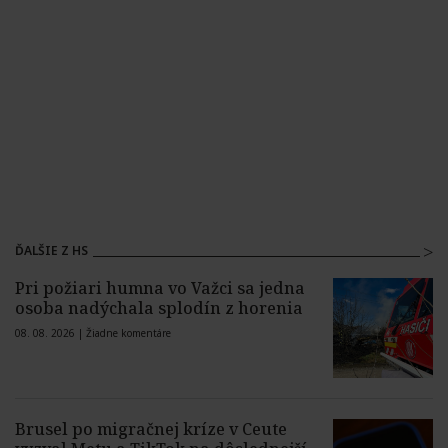
ĎALŠIE Z HS
Pri požiari humna vo Važci sa jedna
osoba nadýchala splodín z horenia
08. 08. 2026 |
Žiadne komentáre
Brusel po migračnej kríze v Ceute