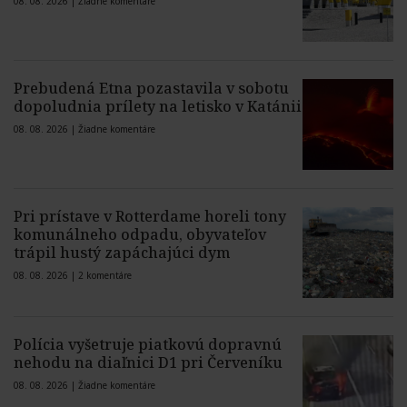
08. 08. 2026 |
Žiadne komentáre
Prebudená Etna pozastavila v sobotu
dopoludnia prílety na letisko v Katánii
08. 08. 2026 |
Žiadne komentáre
Pri prístave v Rotterdame horeli tony
komunálneho odpadu, obyvateľov
trápil hustý zapáchajúci dym
08. 08. 2026 |
2 komentáre
Polícia vyšetruje piatkovú dopravnú
nehodu na diaľnici D1 pri Červeníku
08. 08. 2026 |
Žiadne komentáre