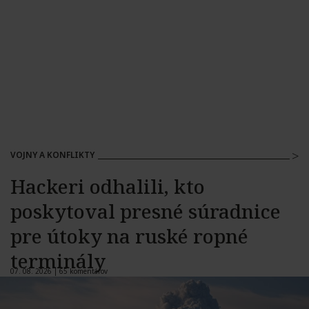
VOJNY A KONFLIKTY
Hackeri odhalili, kto
poskytoval presné súradnice
pre útoky na ruské ropné
terminály
07. 08. 2026 |
65 komentárov