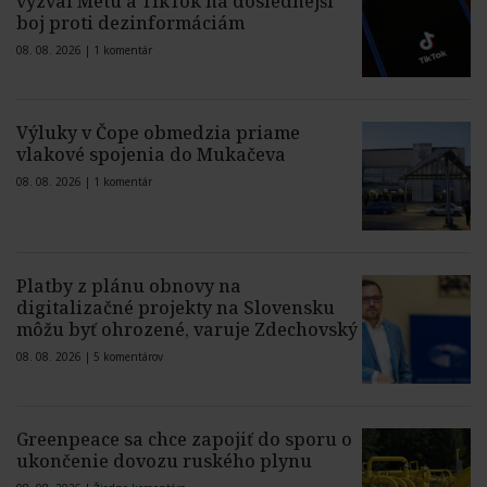
vyzval Metu a TikTok na dôslednejší
boj proti dezinformáciám
08. 08. 2026 |
1 komentár
Výluky v Čope obmedzia priame
vlakové spojenia do Mukačeva
08. 08. 2026 |
1 komentár
Platby z plánu obnovy na
digitalizačné projekty na Slovensku
môžu byť ohrozené, varuje Zdechovský
08. 08. 2026 |
5 komentárov
Greenpeace sa chce zapojiť do sporu o
ukončenie dovozu ruského plynu