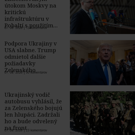
útokom Moskvy na
kritickú
infraštruktúru v
Pobaltí s použitím
07. 08. 2026 |
13 komentárov
ukrajinského dronu
Podpora Ukrajiny v
USA slabne. Trump
odmietol ďalšie
požiadavky
Zelenského
07. 08. 2026 |
50 komentárov
Ukrajinský vodič
autobusu vyhlásil, že
za Zelenského bojujú
len hlupáci. Zadržali
ho a bude odvelený
na front
07. 08. 2026 |
23 komentárov