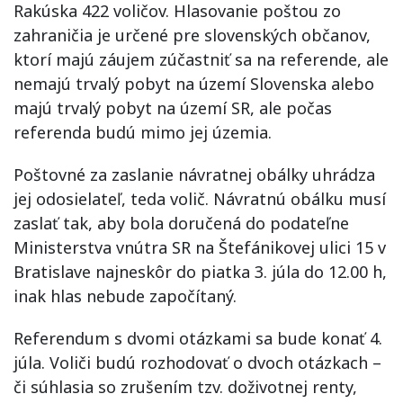
Rakúska 422 voličov. Hlasovanie poštou zo
zahraničia je určené pre slovenských občanov,
ktorí majú záujem zúčastniť sa na referende, ale
nemajú trvalý pobyt na území Slovenska alebo
majú trvalý pobyt na území SR, ale počas
referenda budú mimo jej územia.
Poštovné za zaslanie návratnej obálky uhrádza
jej odosielateľ, teda volič. Návratnú obálku musí
zaslať tak, aby bola doručená do podateľne
Ministerstva vnútra SR na Štefánikovej ulici 15 v
Bratislave najneskôr do piatka 3. júla do 12.00 h,
inak hlas nebude započítaný.
Referendum s dvomi otázkami sa bude konať 4.
júla. Voliči budú rozhodovať o dvoch otázkach –
či súhlasia so zrušením tzv. doživotnej renty,