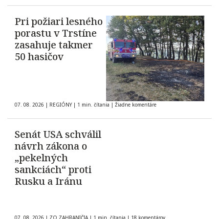
Pri požiari lesného
porastu v Trstíne
zasahuje takmer
50 hasičov
07. 08. 2026
|
REGIÓNY
|
1 min. čítania
|
Žiadne komentáre
Senát USA schválil
návrh zákona o
„pekelných
sankciách“ proti
Rusku a Iránu
07. 08. 2026
|
ZO ZAHRANIČIA
|
1 min. čítania
|
18 komentárov