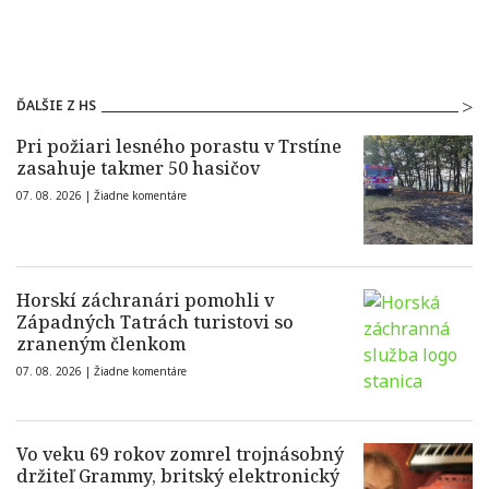
ĎALŠIE Z HS
Pri požiari lesného porastu v Trstíne
zasahuje takmer 50 hasičov
07. 08. 2026 |
Žiadne komentáre
Horskí záchranári pomohli v
Západných Tatrách turistovi so
zraneným členkom
07. 08. 2026 |
Žiadne komentáre
Vo veku 69 rokov zomrel trojnásobný
držiteľ Grammy, britský elektronický