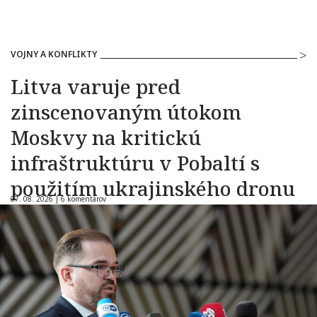
VOJNY A KONFLIKTY
Litva varuje pred
zinscenovaným útokom
Moskvy na kritickú
infraštruktúru v Pobaltí s
použitím ukrajinského dronu
07. 08. 2026 |
6 komentárov