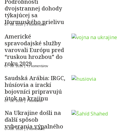
Podrobnosti
dvojstrannej dohody
týkajúcej sa
Hormuského prielivu
07. 08. 2026 |
5 komentárov
Americké
spravodajské služby
varovali Európu pred
“ruskou hrozbou” do
roku 2029
07. 08. 2026 |
13 komentárov
Saudská Arábia: IRGC,
húsíovia a irackí
bojovníci pripravujú
útok na krajinu
07. 08. 2026 |
1 komentár
Na Ukrajine došli na
ďalší spôsob
vyberania výpalného
07. 08. 2026 |
2 komentáre