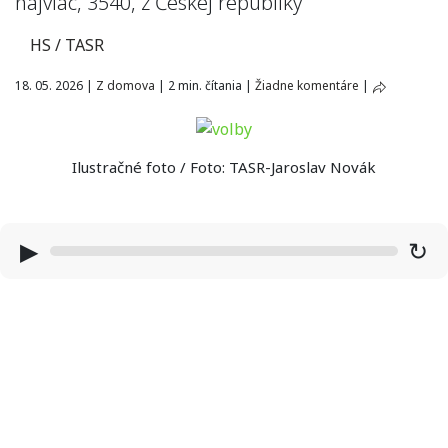
najviac, 3540, z Českej republiky
HS / TASR
18. 05. 2026
|
Z domova
|
2 min. čítania
|
Žiadne komentáre
|
Ilustračné foto / Foto: TASR-Jaroslav Novák
▶
↻