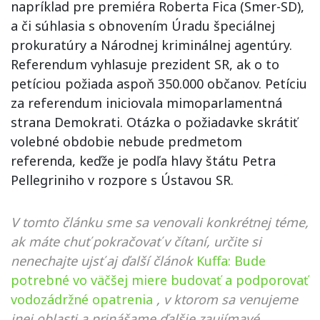
napríklad pre premiéra Roberta Fica (Smer-SD),
a či súhlasia s obnovením Úradu špeciálnej
prokuratúry a Národnej kriminálnej agentúry.
Referendum vyhlasuje prezident SR, ak o to
petíciou požiada aspoň 350.000 občanov. Petíciu
za referendum iniciovala mimoparlamentná
strana Demokrati. Otázka o požiadavke skrátiť
volebné obdobie nebude predmetom
referenda, keďže je podľa hlavy štátu Petra
Pellegriniho v rozpore s Ústavou SR.
V tomto článku sme sa venovali konkrétnej téme,
ak máte chuť pokračovať v čítaní, určite si
nenechajte ujsť aj ďalší článok
Kuffa: Bude
potrebné vo väčšej miere budovať a podporovať
vodozádržné opatrenia
, v ktorom sa venujeme
inej oblasti a prinášame ďalšie zaujímavé