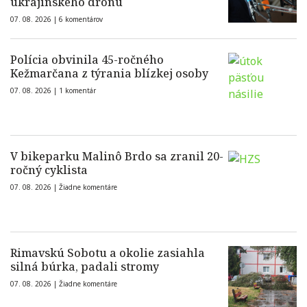
ukrajinského dronu
07. 08. 2026 |
6 komentárov
Polícia obvinila 45-ročného
Kežmarčana z týrania blízkej osoby
07. 08. 2026 |
1 komentár
V bikeparku Malinô Brdo sa zranil 20-
ročný cyklista
07. 08. 2026 |
Žiadne komentáre
Rimavskú Sobotu a okolie zasiahla
silná búrka, padali stromy
07. 08. 2026 |
Žiadne komentáre