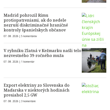
Madrid pohrozil Rímu
protiopatreniami, ak do nedele
nezruší diskriminačné hraničné
kontroly španielskych občanov
07. 08. 2026 |
5 komentárov
V rybníku Zlatná v Kežmarku našli telo
nezvestného 39-ročného muža
07. 08. 2026 |
1 komentár
Export elektriny zo Slovenska do
Maďarska v niektorých hodinách
presiahol 2,5 GW
07. 08. 2026 |
3 komentáre