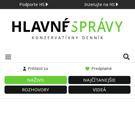
Podporte HS
Inzerujte na HS
Prihlásiť sa
Predplatné
NAŽIVO
NAJČÍTANEJŠIE
ROZHOVORY
VIDEÁ