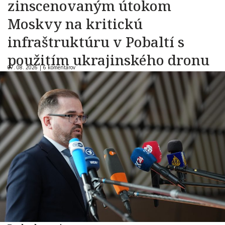
zinscenovaným útokom
Moskvy na kritickú
infraštruktúru v Pobaltí s
použitím ukrajinského dronu
07. 08. 2026 |
6 komentárov