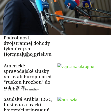
Podrobnosti
dvojstrannej dohody
týkajúcej sa
Hormuského prielivu
07. 08. 2026 |
5 komentárov
Americké
spravodajské služby
varovali Európu pred
“ruskou hrozbou” do
roku 2029
07. 08. 2026 |
13 komentárov
Saudská Arábia: IRGC,
húsíovia a irackí
bojovníci pripravujú