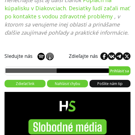
kúpalisku v Diakovciach. Desiatky ľudí začali mať
po kontakte s vodou zdravotné problémy
, v
ktorom sa venujeme inej oblasti a prinášame
ďalšie zaujímavé pohľady a praktické informácie.
Sledujte nás
Zdieľajte nás
Prihlásiť sa
Zdieľať link
Nahlásiť chybu
Pošlite nám tip