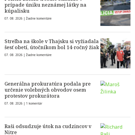
prípade úniku neznámej látky na
kúpalisku
07. 08. 2026 |
Žiadne komentáre
Streľba na škole v Thajsku si vyžiadala
šesť obetí, útočníkom bol 14-ročný žiak
07. 08. 2026 |
Žiadne komentáre
Generálna prokuratúra podala pre
určenie volebných obvodov osem
protestov prokurátora
07. 08. 2026 |
1 komentár
Raši odsudzuje útok na cudzincov v
Nitre