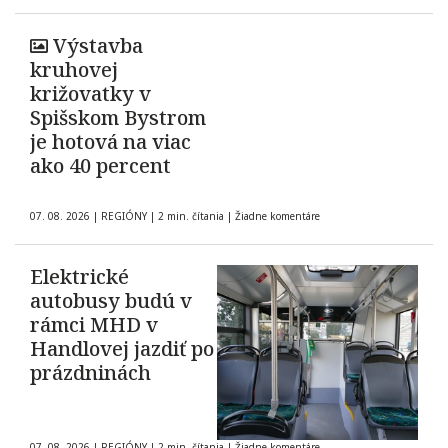
Výstavba
kruhovej
križovatky v
Spišskom Bystrom
je hotová na viac
ako 40 percent
07. 08. 2026
|
REGIÓNY
|
2 min. čítania
|
Žiadne komentáre
Elektrické
autobusy budú v
rámci MHD v
Handlovej jazdiť po
prázdninách
07. 08. 2026
|
REGIÓNY
|
2 min. čítania
|
Žiadne komentáre