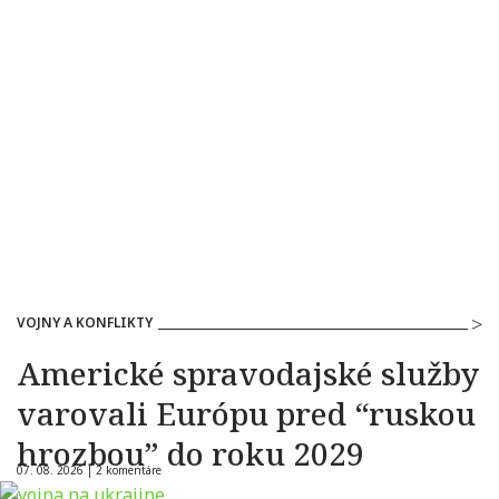
VOJNY A KONFLIKTY
Americké spravodajské služby
varovali Európu pred “ruskou
hrozbou” do roku 2029
07. 08. 2026 |
2 komentáre