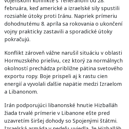
vojenskom konflikte s Teheránom od 28.
februára, keď americké a izraelské sily spustili
rozsiahle útoky proti Iránu. Napriek prímeriu
dohodnutému 8. apríla sa rokovania o ukončení
vojny prakticky zastavili a sporadické útoky
pokračujú.
Konflikt zároveň vážne narušil situáciu v oblasti
Hormuzského prielivu, cez ktorý za normálnych
okolností prechádza približne pätina svetového
exportu ropy. Boje prispeli aj k rastu cien
energií a vyvolali ďalšie napätie medzi Izraelom
a Libanonom.
Irán podporujúci libanonské hnutie Hizballáh
žiada trvalé prímerie v Libanone ešte pred
uzavretím širšej dohody so Spojenými štátmi.
Izraelská armáda v nedeľu uviedla, že Hizballáh