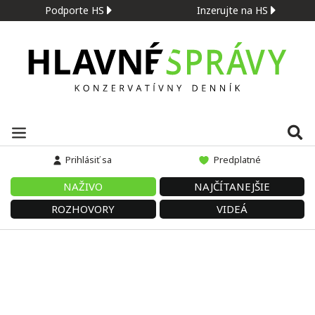
Podporte HS
Inzerujte na HS
Prihlásiť sa
Predplatné
NAŽIVO
NAJČÍTANEJŠIE
ROZHOVORY
VIDEÁ