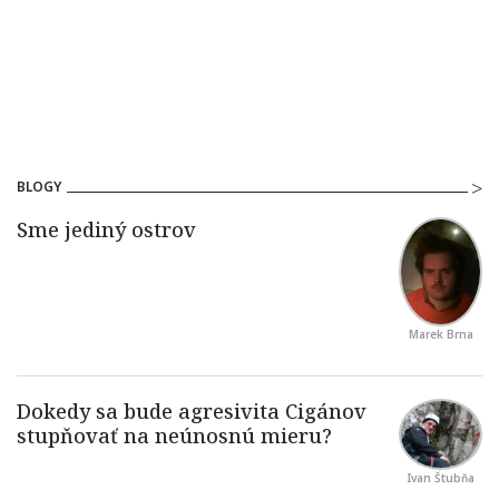
BLOGY
Marek Brna
Ivan Štubňa