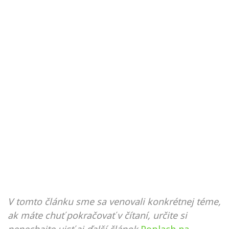
V tomto článku sme sa venovali konkrétnej téme,
ak máte chuť pokračovať v čítaní, určite si
nenechajte ujsť aj ďalší článok
Poplach na