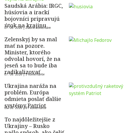
Saudská Arábia: IRGC,
húsíovia a irackí
bojovníci pripravujú
útok na krajinu
07. 08. 2026 |
Žiadne komentáre
Zelenskyj by sa mal
mať na pozore.
Minister, ktorého
odvolal hovorí, že na
jeseň sa to bude iba
radikalizovať
07. 08. 2026 |
5 komentárov
Ukrajina naráža na
problém. Európa
odmieta poslať ďalšie
systémy Patriot
06. 08. 2026 |
81 komentárov
To najdôležitejšie z
Ukrajiny – Rusko
našlo spôsob, ako čeliť