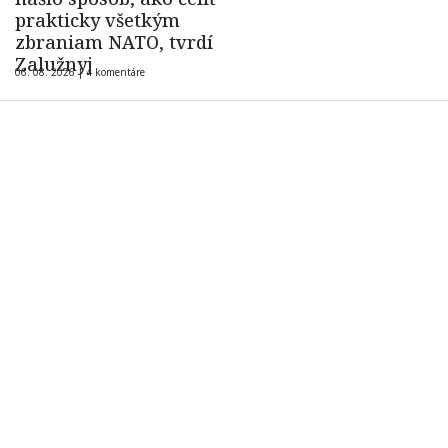
prakticky všetkým
zbraniam NATO, tvrdí
Zalužnyj
06. 08. 2026 |
4 komentáre