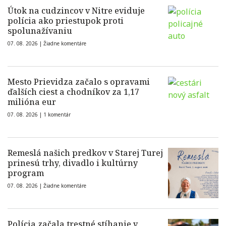
Útok na cudzincov v Nitre eviduje
polícia ako priestupok proti
spolunažívaniu
07. 08. 2026 |
Žiadne komentáre
Mesto Prievidza začalo s opravami
ďalších ciest a chodníkov za 1,17
milióna eur
07. 08. 2026 |
1 komentár
Remeslá našich predkov v Starej Turej
prinesú trhy, divadlo i kultúrny
program
07. 08. 2026 |
Žiadne komentáre
Polícia začala trestné stíhanie v