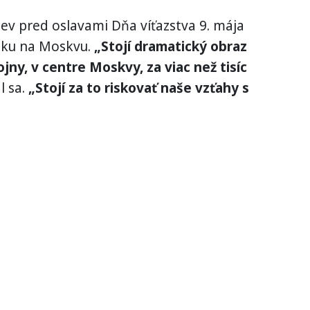
jev pred oslavami Dňa víťazstva 9. mája
oku na Moskvu.
„Stojí dramatický obraz
ny, v centre Moskvy, za viac než tisíc
l sa.
„Stojí za to riskovať naše vzťahy s