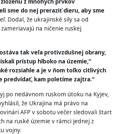
 zloženú z mnohých prvkov
i sme do nej preraziť dieru, aby sme
ľ. Dodal, že ukrajinské sily sa od
zameriavajú na ničenie ruskej
zostáva tak veľa protivzdušnej obrany,
získali prístup hlboko na územie,“
é rozsiahle a je v ňom toľko citlivých
e predvídať, kam poletíme zajtra.“
yj po nedávnom ruskom útoku na Kyjev,
vyhlásil, že Ukrajina má právo na
vinári AFP v sobotu večer sledovali štart
h na ruské územie v rámci jednej z
ku vojny.