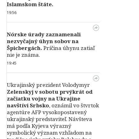
Islamskom štáte.
19:56
Nórske úrady zaznamenali
nezvyčajný úhyn sobov na
Špicbergách.
Príčina úhynu zatiaľ
nie je známa.
19:45
Ukrajinský prezident Volodymyr
Zelenskyj v sobotu prvýkrát od
začiatku vojny na Ukrajine
navštívi Srbsko
, oznámil vo štvrtok
agentúre AFP vysokopostavený
ukrajinský predstaviteľ. Návšteva
má podľa Kyjeva výrazný
symbolický význam vzhľadom na