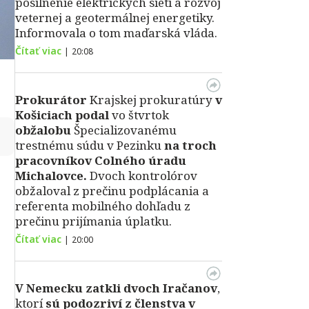
posilnenie elektrických sietí a rozvoj
veternej a geotermálnej energetiky.
Informovala o tom maďarská vláda.
Čítať viac
|
20:08
Prokurátor
Krajskej prokuratúry
v
Košiciach podal
vo štvrtok
obžalobu
Špecializovanému
↻
trestnému súdu v Pezinku
na troch
pracovníkov Colného úradu
Michalovce.
Dvoch kontrolórov
obžaloval z prečinu podplácania a
referenta mobilného dohľadu z
prečinu prijímania úplatku.
Čítať viac
|
20:00
V Nemecku zatkli dvoch Iračanov
,
ktorí
sú podozriví z členstva v