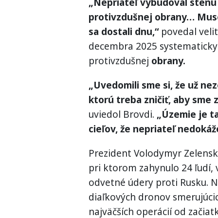
„Nepriateľ vybudoval stenu
protivzdušnej obrany… Musel
sa dostali dnu,“
povedal velite
decembra 2025 systematicky 
protivzdušnej
obrany.
„Uvedomili sme si, že už ne
ktorú treba zničiť, aby sme 
uviedol Brovdi.
„Územie je tak
cieľov, že nepriateľ nedokáž
Prezident Volodymyr Zelensk
pri ktorom zahynulo 24 ľudí, 
odvetné údery proti Rusku. No
diaľkových dronov smerujúcic
najväčších operácií od začiat