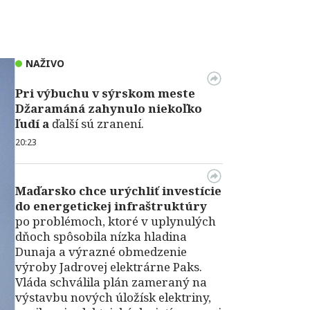
NAŽIVO
Pri výbuchu v
sýrskom meste
Džaramáná zahynulo niekoľko
ľudí a
ďalší sú zranení.
20:23
Maďarsko chce urýchliť investície
do energetickej infraštruktúry
po problémoch, ktoré v uplynulých
dňoch spôsobila nízka hladina
Dunaja a výrazné obmedzenie
výroby Jadrovej elektrárne Paks.
Vláda schválila plán zameraný na
výstavbu nových úložísk elektriny,