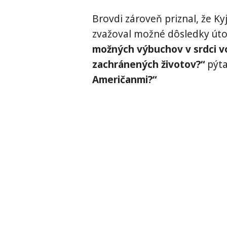
Brovdi zároveň priznal, že Ky
zvažoval možné dôsledky út
možných výbuchov v srdci voj
zachránených životov?“
pýta
Američanmi?“