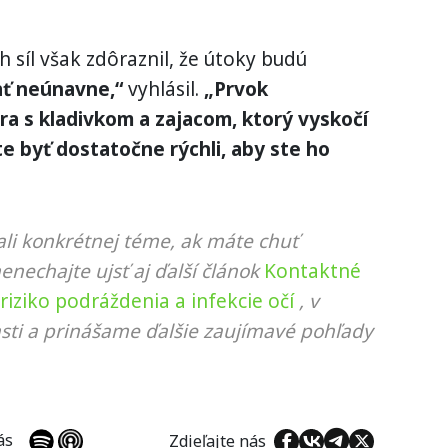
h síl však zdôraznil, že útoky budú
ť neúnavne,“
vyhlásil.
„Prvok
ra s kladivkom a zajacom, ktorý vyskočí
 byť dostatočne rýchli, aby ste ho
li konkrétnej téme, ak máte chuť
nenechajte ujsť aj ďalší článok
Kontaktné
riziko podráždenia a infekcie očí
, v
sti a prinášame ďalšie zaujímavé pohľady
 nás
Zdieľajte nás