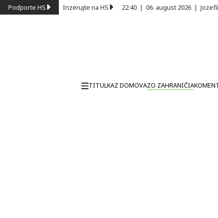
Podporte HS
Inzerujte na HS
22:40
|
06. august 2026
|
Jozef
TITULKA
Z DOMOVA
ZO ZAHRANIČIA
KOMEN