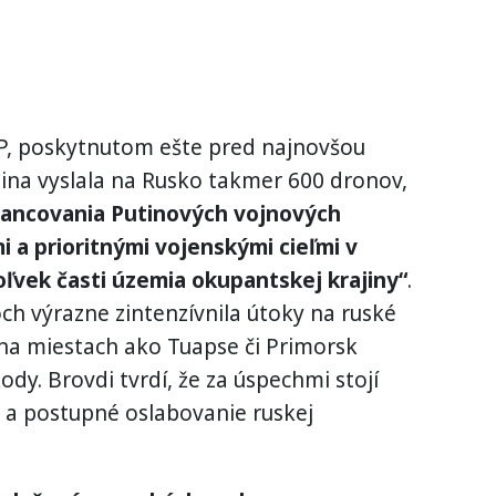
P, poskytnutom ešte pred najnovšou
ajina vyslala na Rusko takmer 600 dronov,
nancovania Putinových vojnových
i a prioritnými vojenskými cieľmi v
oľvek časti územia okupantskej krajiny“
.
ch výrazne zintenzívnila útoky na ruské
na miestach ako Tuapse či Primorsk
ody. Brovdi tvrdí, že za úspechmi stojí
e a postupné oslabovanie ruskej