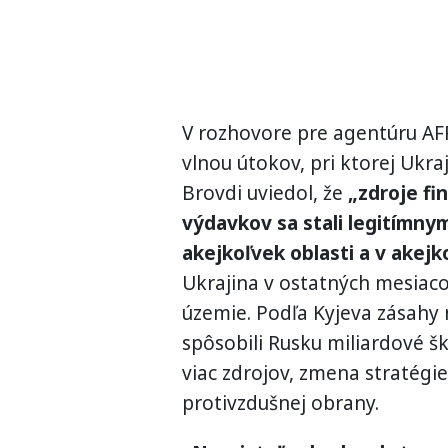
V rozhovore pre agentúru AF
vlnou útokov, pri ktorej Ukr
Brovdi uviedol, že
„zdroje fi
výdavkov sa stali legitímnym
akejkoľvek oblasti a v akejk
Ukrajina v ostatných mesiaco
územie. Podľa Kyjeva zásahy 
spôsobili Rusku miliardové šk
viac zdrojov, zmena stratégi
protivzdušnej obrany.