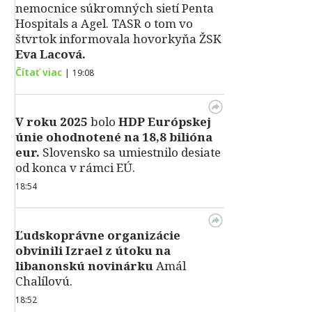
nemocnice súkromných sietí Penta
Hospitals a Agel. TASR o tom vo
štvrtok informovala hovorkyňa ŽSK
Eva Lacová.
Čítať viac
|
19:08
V roku 2025
bolo
HDP
Európskej
únie ohodnotené na 18,8 bilióna
eur.
Slovensko sa umiestnilo desiate
od konca v rámci EÚ.
18:54
Ľudskoprávne organizácie
obvinili Izrael z útoku na
libanonskú novinárku
Amál
Chalílovú.
18:52