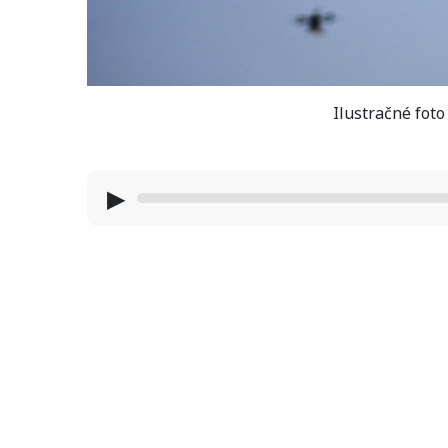
Ilustračné fot
▶