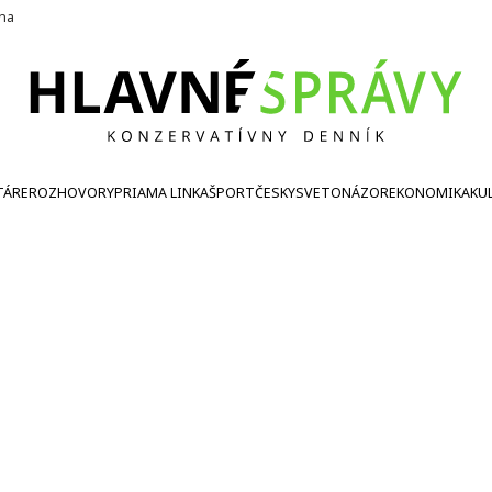
ína
TÁRE
ROZHOVORY
PRIAMA LINKA
ŠPORT
ČESKY
SVETONÁZOR
EKONOMIKA
KU