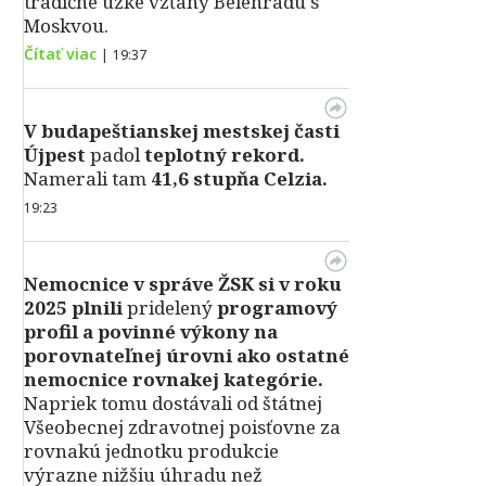
tradične úzke vzťahy Belehradu s
Moskvou.
Čítať viac
|
19:37
V
budapeštianskej mestskej časti
Újpest
padol
teplotný rekord.
Namerali tam
41,6 stupňa Celzia.
19:23
Nemocnice v správe ŽSK si v roku
2025 plnili
pridelený
programový
profil a povinné výkony na
porovnateľnej úrovni ako ostatné
nemocnice rovnakej kategórie.
Napriek tomu dostávali od štátnej
Všeobecnej zdravotnej poisťovne za
rovnakú jednotku produkcie
výrazne nižšiu úhradu než