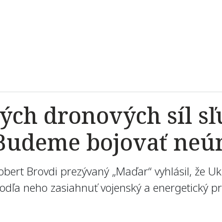
kých dronových síl sľ
Budeme bojovať neú
 Robert Brovdi prezývaný „Maďar“ vyhlásil, že 
odľa neho zasiahnuť vojenský a energetický pr