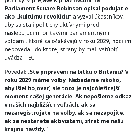
Parliament Square Robinson opísal podujatie
ako „kultúrnu revolúciu“
a vyzval účastníkov,
aby sa stali politicky aktívnymi pred
nasledujúcimi britskými parlamentnými
voľbami, ktoré sa očakávajú v roku 2029, hoci im
nepovedal, do ktorej strany by mali vstúpiť,
uvádza
TEC.
Povedal: „
Ste pripravení na bitku o Britániu? V
roku 2029 máme voľby. Nežiadame nikoho,
aby išiel bojovať, ale toto je najdôležitejší
moment našej generácie. Ak nepošleme odkaz
v našich najbližších voľbách, ak sa
nezaregistrujete na voľby, ak sa nezapojíte,
ak sa nestanete aktivistami, stratíme našu
krajinu navždy.“