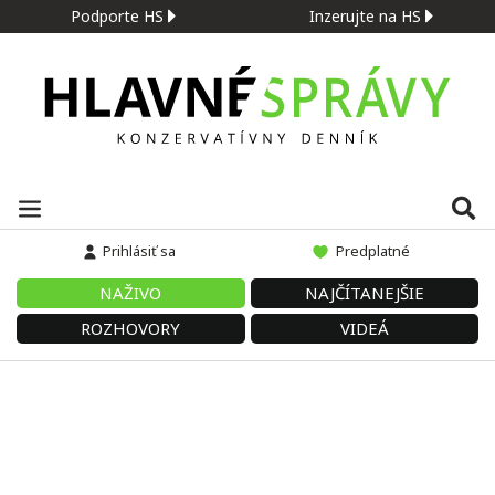
Podporte HS
Inzerujte na HS
Prihlásiť sa
Predplatné
NAŽIVO
NAJČÍTANEJŠIE
ROZHOVORY
VIDEÁ