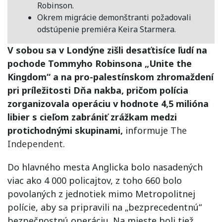
Robinson.
Okrem migrácie demonštranti požadovali
odstúpenie premiéra Keira Starmera.
V sobou sa v Londýne zišli desaťtisíce ľudí na
pochode Tommyho Robinsona „Unite the
Kingdom“ a na pro-palestínskom zhromaždení
pri príležitosti Dňa nakba, pričom polícia
zorganizovala operáciu v hodnote 4,5 milióna
libier s cieľom zabrániť zrážkam medzi
protichodnými skupinami,
informuje
The
Independent
.
Do hlavného mesta Anglicka bolo nasadených
viac ako 4 000 policajtov, z toho 660 bolo
povolaných z jednotiek mimo Metropolitnej
polície, aby sa pripravili na „bezprecedentnú“
bezpečnostnú operáciu. Na mieste boli tiež