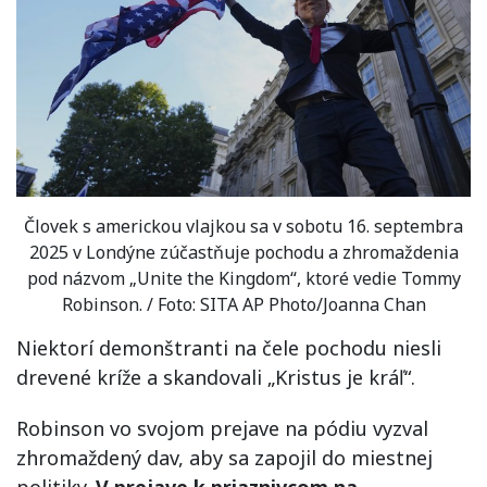
Človek s americkou vlajkou sa v sobotu 16. septembra
2025 v Londýne zúčastňuje pochodu a zhromaždenia
pod názvom „Unite the Kingdom“, ktoré vedie Tommy
Robinson. / Foto: SITA AP Photo/Joanna Chan
Niektorí demonštranti na čele pochodu niesli
drevené kríže a skandovali „Kristus je kráľ“.
Robinson vo svojom prejave na pódiu vyzval
zhromaždený dav, aby sa zapojil do miestnej
politiky.
V prejave k priaznivcom na