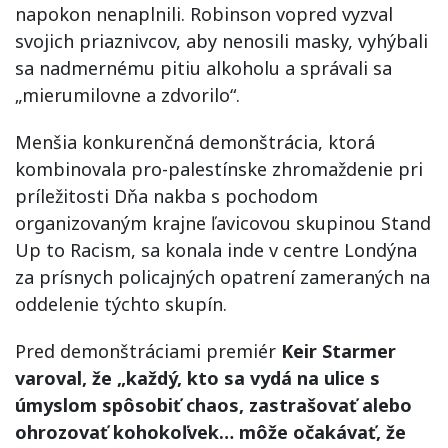
napokon nenaplnili. Robinson vopred vyzval
svojich priaznivcov, aby nenosili masky, vyhýbali
sa nadmernému pitiu alkoholu a správali sa
„mierumilovne a zdvorilo“.
Menšia konkurenčná demonštrácia, ktorá
kombinovala pro-palestínske zhromaždenie pri
príležitosti Dňa nakba s pochodom
organizovaným krajne ľavicovou skupinou Stand
Up to Racism, sa konala inde v centre Londýna
za prísnych policajných opatrení zameraných na
oddelenie týchto skupín.
Pred demonštráciami premiér
Keir Starmer
varoval, že „každý, kto sa vydá na ulice s
úmyslom spôsobiť chaos, zastrašovať alebo
ohrozovať kohokoľvek… môže očakávať, že