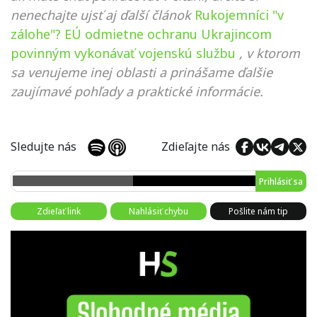
nenechajte ujsť aj ďalší článok
Rukojemníci "v
zálohe"? EÚ odmietne ochranu Ukrajincom
povinným vykonávať vojenskú službu
, v ktorom
sa venujeme inej oblasti a prinášame ďalšie
zaujímavé pohľady a praktické informácie.
Sledujte nás
Zdieľajte nás
Prihlásiť sa
Zdieľať link
Nahlásiť chybu
Pošlite nám tip