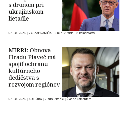
s dronom pri
ukrajinskom
lietadle
07. 08. 2026
|
ZO ZAHRANIČIA
|
2 min. čítania
|
8 komentárov
MIRRI: Obnova
Hradu Plaveč má
spojiť ochranu
kultúrneho
dedičstva s
rozvojom regiónov
07. 08. 2026
|
KULTÚRA
|
2 min. čítania
|
Žiadne komentáre