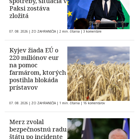
spotreby, situácia v
Paksi zostáva
zložitá
07. 08. 2026
|
ZO ZAHRANIČIA
|
2 min. čítania
|
3 komentáre
Kyjev žiada EÚ o
220 miliónov eur
na pomoc
farmárom, ktorých
postihla blokáda
prístavov
07. 08. 2026
|
ZO ZAHRANIČIA
|
1 min. čítania
|
16 komentárov
Merz zvolal
bezpečnostnú radu
štátu po incidente