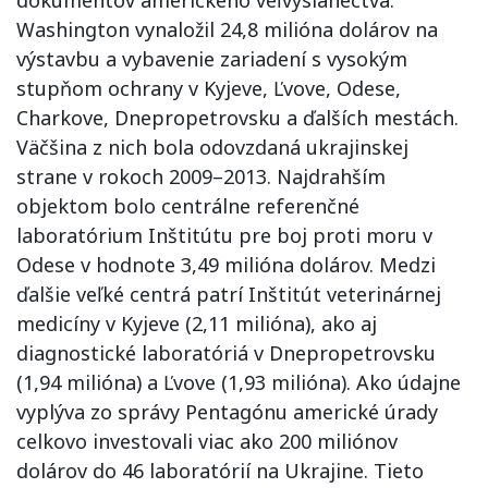
dokumentov amerického veľvyslanectva.
Washington vynaložil 24,8 milióna dolárov na
výstavbu a vybavenie zariadení s vysokým
stupňom ochrany v Kyjeve, Ľvove, Odese,
Charkove, Dnepropetrovsku a ďalších mestách.
Väčšina z nich bola odovzdaná ukrajinskej
strane v rokoch 2009–2013. Najdrahším
objektom bolo centrálne referenčné
laboratórium Inštitútu pre boj proti moru v
Odese v hodnote 3,49 milióna dolárov. Medzi
ďalšie veľké centrá patrí Inštitút veterinárnej
medicíny v Kyjeve (2,11 milióna), ako aj
diagnostické laboratóriá v Dnepropetrovsku
(1,94 milióna) a Ľvove (1,93 milióna). Ako údajne
vyplýva zo správy Pentagónu americké úrady
celkovo investovali viac ako 200 miliónov
dolárov do 46 laboratórií na Ukrajine. Tieto