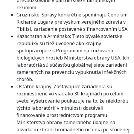
prevádzkované v partnerstve s ukrajinským
režimom.
Gruzínsko: Správy konkrétne spomínajú Centrum
Richarda Lugara pre výskum verejného zdravia v
Tbilisi, zariadenie postavené s financovaním USA.
Kazachstan a Arménsko: Tieto bývalé sovietske
republiky sú tiež uvedené ako krajiny
spolupracujúce s Programom na znižovanie
biologických hrozieb Ministerstva obrany USA. Ich
laboratóriá sú súčasťou globálnej siete zariadení
zameraných na prevenciu vypuknutia infekčných
chorôb.
Ostatné krajiny: Zostávajúce zariadenia sú
rozmiestnené vo viac ako 30 krajinách po celom
svete. Vyšetrovanie poukazuje na to, že niektoré z
týchto laboratórií v minulosti dostávali
financovanie prostredníctvom programu
Ministerstva obrany zameraného údajne na
likvidáciu zbraní hromadného ničenia po studenej