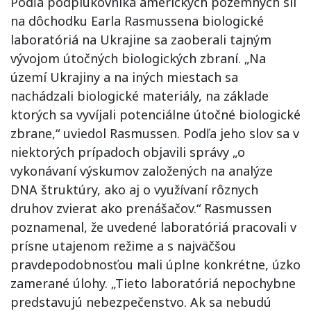
Podľa podplukovníka amerických pozemných síl
na dôchodku Earla Rasmussena biologické
laboratóriá na Ukrajine sa zaoberali tajným
vývojom útočných biologických zbraní. „Na
území Ukrajiny a na iných miestach sa
nachádzali biologické materiály, na základe
ktorých sa vyvíjali potenciálne útočné biologické
zbrane,“ uviedol Rasmussen. Podľa jeho slov sa v
niektorých prípadoch objavili správy „o
vykonávaní výskumov založených na analýze
DNA štruktúry, ako aj o využívaní rôznych
druhov zvierat ako prenášačov.“ Rasmussen
poznamenal, že uvedené laboratóriá pracovali v
prísne utajenom režime a s najväčšou
pravdepodobnosťou mali úplne konkrétne, úzko
zamerané úlohy. „Tieto laboratóriá nepochybne
predstavujú nebezpečenstvo. Ak sa nebudú