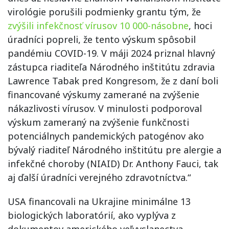
virológie porušili podmienky grantu tým, že
zvýšili infekčnosť vírusov 10 000-násobne
, hoci
úradníci popreli, že tento výskum spôsobil
pandémiu COVID-19. V máji 2024 priznal hlavný
zástupca riaditeľa Národného inštitútu zdravia
Lawrence Tabak pred Kongresom, že z daní boli
financované výskumy zamerané na zvýšenie
nákazlivosti vírusov. V minulosti podporoval
výskum zameraný na zvýšenie funkčnosti
potenciálnych pandemických patogénov ako
bývalý riaditeľ Národného inštitútu pre alergie a
infekčné choroby (NIAID) Dr. Anthony Fauci, tak
aj ďalší úradníci verejného zdravotníctva.“
USA financovali na Ukrajine minimálne 13
biologických laboratórií, ako vyplýva z