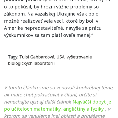
o to pokúsil, by hrozili vážne problémy so
zákonom. Na vazalskej Ukrajine však bolo
možné realizovať veľa vecí, ktoré by boli v
Amerike nepredstaviteľné, navyše za prácu
výskumníkov sa tam platí oveľa menej.“
Tagy:
Tulsi Gabbardová
,
USA
,
vyšetrovanie
biologických laboratórií
V tomto článku sme sa venovali konkrétnej téme,
ak máte chuť pokračovať v čítaní, určite si
nenechajte ujsť aj ďalší článok
Najväčší dopyt je
po učiteľoch matematiky, angličtiny a fyziky
, v
ktorom sa venujeme inej oblasti a prinášame