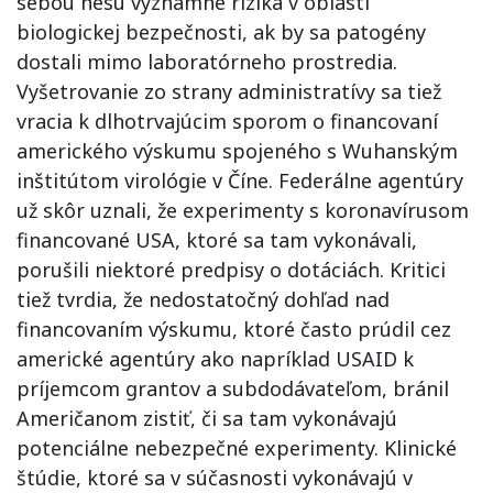
sebou nesú významné riziká v oblasti
biologickej bezpečnosti, ak by sa patogény
dostali mimo laboratórneho prostredia.
Vyšetrovanie zo strany administratívy sa tiež
vracia k dlhotrvajúcim sporom o financovaní
amerického výskumu spojeného s Wuhanským
inštitútom virológie v Číne. Federálne agentúry
už skôr uznali, že experimenty s koronavírusom
financované USA, ktoré sa tam vykonávali,
porušili niektoré predpisy o dotáciách. Kritici
tiež tvrdia, že nedostatočný dohľad nad
financovaním výskumu, ktoré často prúdil cez
americké agentúry ako napríklad USAID k
príjemcom grantov a subdodávateľom, bránil
Američanom zistiť, či sa tam vykonávajú
potenciálne nebezpečné experimenty. Klinické
štúdie, ktoré sa v súčasnosti vykonávajú v