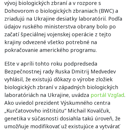
vývoj biologických zbraní a v rozpore s
Dohovorom o biologických zbraniach (BWC) a
zriaďujú na Ukrajine desiatky laboratórií. Podľa
údajov ruského ministerstva obrany bolo po
začatí špeciálnej vojenskej operácie z tejto
krajiny odvezené všetko potrebné na
pokračovanie amerického programu.
Ešte v apríli tohto roku podpredseda
Bezpečnostnej rady Ruska Dmitrij Medvedev
vyhlásil, že existujú dôkazy o výrobe zložiek
biologických zbraní v západných biologických
laboratóriách na Ukrajine, uvádza
portál Vzgľad
.
Ako uviedol prezident Výskumného centra
„Kurčatovovho inštitútu“ Michail Kovalčuk,
genetika v súčasnosti dosiahla takú úroveň, že
umožňuje modifikovať už existujúce a vytvárať