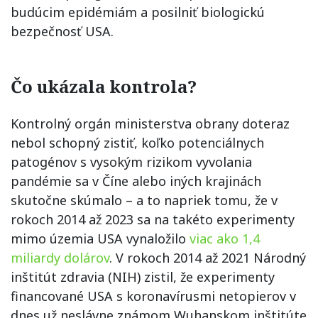
budúcim epidémiám a posilniť biologickú
bezpečnosť USA.
Čo ukázala kontrola?
Kontrolný orgán ministerstva obrany doteraz
nebol schopný zistiť, koľko potenciálnych
patogénov s vysokým rizikom vyvolania
pandémie sa v Číne alebo iných krajinách
skutočne skúmalo – a to napriek tomu, že v
rokoch 2014 až 2023 sa na takéto experimenty
mimo územia USA vynaložilo
viac ako 1,4
miliardy dolárov
. V rokoch 2014 až 2021 Národný
inštitút zdravia (NIH) zistil, že experimenty
financované USA s koronavírusmi netopierov v
dnes už neslávne známom Wuhanskom inštitúte