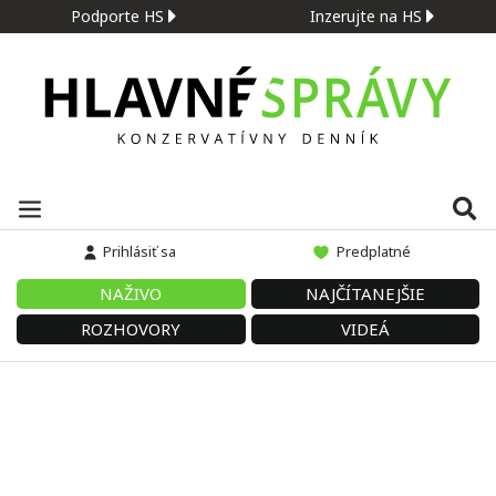
Podporte HS
Inzerujte na HS
Prihlásiť sa
Predplatné
NAŽIVO
NAJČÍTANEJŠIE
ROZHOVORY
VIDEÁ