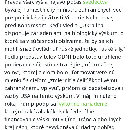
Pravda však vyšla najavo počas
svedectva
bývalej námestníčky ministra zahraničných vecí
pre politické záležitosti Victorie Nulandovej
pred Kongresom, keď uviedla: „Ukrajina
disponuje zariadeniami na biologický výskum, o
ktoré sa v súčasnosti obávame, že by sa ich
mohli snažiť ovládnuť ruské jednotky, ruské sily.“
Podľa predstaviteľov ODNI bolo toto unáhlené
popieranie súčasťou stratégie „informačnej
vojny“, ktorej cieľom bolo „formovať verejnú
mienku“ s cieľom „zmierniť a čeliť škodlivému
zahraničnému vplyvu“, pričom sa bagatelizovali
väzby USA na tento výskum. V máji minulého
roka Trump podpísal
výkonné nariadenie
,
ktorým zakázal akékoľvek federálne
financovanie výskumu v Číne, Iráne alebo iných
krajinách, ktoré nevykonávajú riadny dohľad,