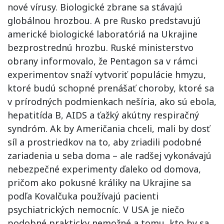
nové vírusy. Biologické zbrane sa stávajú
globálnou hrozbou. A pre Rusko predstavujú
americké biologické laboratóriá na Ukrajine
bezprostrednú hrozbu. Ruské ministerstvo
obrany informovalo, že Pentagon sa v rámci
experimentov snaží vytvoriť populácie hmyzu,
ktoré budú schopné prenášať choroby, ktoré sa
v prírodných podmienkach nešíria, ako sú ebola,
hepatitída B, AIDS a ťažký akútny respiračný
syndróm. Ak by Američania chceli, mali by dosť
síl a prostriedkov na to, aby zriadili podobné
zariadenia u seba doma – ale radšej vykonávajú
nebezpečné experimenty ďaleko od domova,
pričom ako pokusné králiky na Ukrajine sa
podľa Kovalčuka používajú pacienti
psychiatrických nemocníc. V USA je niečo
podobné prakticky nemožné a tomu, kto by sa