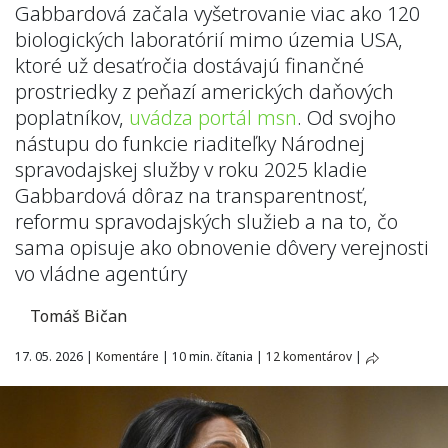
Gabbardová začala vyšetrovanie viac ako 120
biologických laboratórií mimo územia USA,
ktoré už desaťročia dostávajú finančné
prostriedky z peňazí amerických daňových
poplatníkov,
uvádza portál msn
. Od svojho
nástupu do funkcie riaditeľky Národnej
spravodajskej služby v roku 2025 kladie
Gabbardová dôraz na transparentnosť,
reformu spravodajských služieb a na to, čo
sama opisuje ako obnovenie dôvery verejnosti
vo vládne agentúry
Tomáš Bičan
17. 05. 2026
|
Komentáre
|
10 min. čítania
|
12 komentárov
|