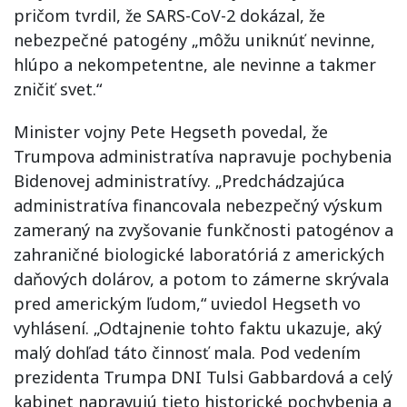
pričom tvrdil, že SARS-CoV-2 dokázal, že
nebezpečné patogény „môžu uniknúť nevinne,
hlúpo a nekompetentne, ale nevinne a takmer
zničiť svet.“
Minister vojny Pete Hegseth povedal, že
Trumpova administratíva napravuje pochybenia
Bidenovej administratívy. „Predchádzajúca
administratíva financovala nebezpečný výskum
zameraný na zvyšovanie funkčnosti patogénov a
zahraničné biologické laboratóriá z amerických
daňových dolárov, a potom to zámerne skrývala
pred americkým ľudom,“ uviedol Hegseth vo
vyhlásení. „Odtajnenie tohto faktu ukazuje, aký
malý dohľad táto činnosť mala. Pod vedením
prezidenta Trumpa DNI Tulsi Gabbardová a celý
kabinet napravujú tieto historické pochybenia a